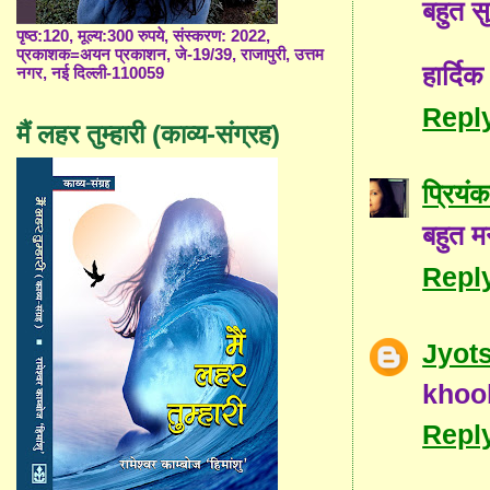
बहुत स
पृष्ठ:120, मूल्य:300 रुपये, संस्करण: 2022,
प्रकाशक=अयन प्रकाशन, जे-19/39, राजापुरी, उत्तम
हार्दि
नगर, नई दिल्ली-110059
Repl
मैं लहर तुम्हारी (काव्य-संग्रह)
प्रियंक
बहुत म
Repl
Jyot
khoob
Repl