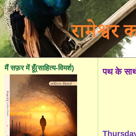
मैं सफ़र में हूँ(साहित्य-विमर्श)
पथ के सा
Thursday