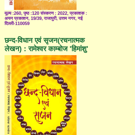
मूल्य :260, पृष्ठ :120 संस्करण : 2022, प्रकाशक :
अयन प्रकाशन, 19/39, राजापुरी, उत्तम नगर, नई
दिल्ली-110059
छन्द-विधान एवं सृजन(रचनात्मक
लेखन) : रामेश्वर काम्बोज 'हिमांशु'