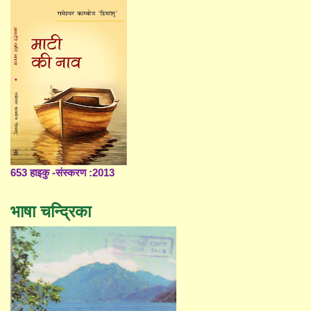
653 हाइकु -संस्करण :2013
भाषा चन्द्रिका