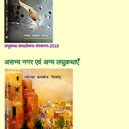
लघुकथा-समालोचना-संस्करण-2018
असभ्य नगर एवं अन्य लघुकथाएँ