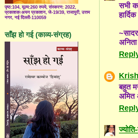
सभी कव
पृष्ठ:104, मूल्य:260 रुपये, संस्करण: 2022,
प्रकाशकःअयन प्रकाशन, जे-19/39, राजापुरी, उत्तम
हार्दि
नगर, नई दिल्ली-110059
~साद
साँझ हो गई (काव्य-संग्रह)
अनिता
Repl
Kris
बहुत म
अमित अ
Repl
ज्योत