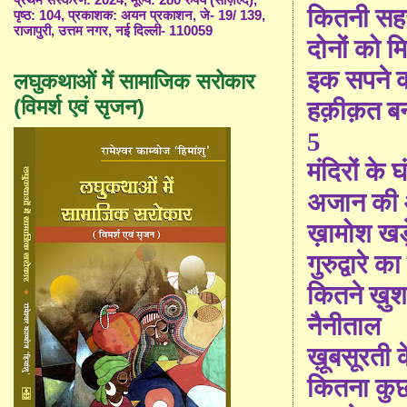
प्रथम संस्करण: 2024, मूल्य: 280 रुपये (सज़िल्द),
कितनी सह
पृष्ठ: 104, प्रकाशक: अयन प्रकाशन, जे- 19/ 139,
राजापुरी, उत्तम नगर, नई दिल्ली- 110059
दोनों को मि
इक सपने 
लघुकथाओं में सामाजिक सरोकार
(विमर्श एवं सृजन)
हक़ीक़त बन
5
मंदिरों के घं
अजान की
ख़ामोश खड़े
गुरुद्वारे क
कितने ख़ु
नैनीताल
ख़ूबसूरती 
कितना कुछ