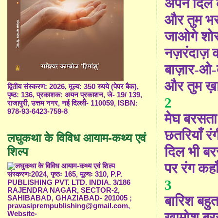
अपने दिल 
और तुम भ
जाओगे शोर
नज़रंदाज़ 
बाज़ार-ओ-द
और तुम ख़ा
द्वितीय संस्करण: 2026, मूल्य: 350 रुपये (पेपर बैक),
पृष्ठ: 136, प्रकाशक: अयन प्रकाशन, जे- 19/ 139,
2
राजापुरी, उत्तम नगर, नई दिल्ली- 110059, ISBN:
978-93-6423-759-8
मेघ बरसता 
छतरियाँ रं
लघुकथा के विविध आयाम-कथ्य एवं
दिल भी बर
शिल्प
पर रंग कहा
संस्करणः2024, पृष्ठः 165, मूल्यः 310, P.P.
3
PUBLISHING PVT. LTD. INDIA. 3/186
RAJENDRA NAGAR, SECTOR-2,
बारिश बहुत 
SAHIBABAD, GHAZIABAD- 201005 ;
pravasiprempublishing@gmail.com,
ख़ामोश ब
Website-