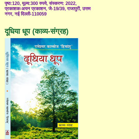
पृष्ठ:120, मूल्य:300 रुपये, संस्करण: 2022,
प्रकाशकःअयन प्रकाशन, जे-19/39, राजापुरी, उत्तम
नगर, नई दिल्ली-110059
दूधिया धूप (काव्य-संग्रह)