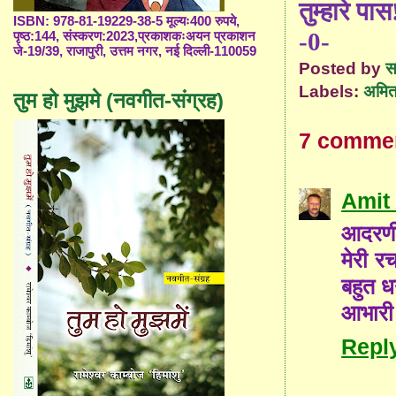
तुम्हारे पास
ISBN: 978-81-19229-38-5 मूल्यः400 रुपये,
-0-
पृष्ठ:144, संस्करण:2023,प्रकाशकःअयन प्रकाशन
जे-19/39, राजापुरी, उत्तम नगर, नई दिल्ली-110059
Posted by
स
Labels:
अमित
तुम हो मुझमे (नवगीत-संग्रह)
7 comme
Amit
आदरणी
मेरी र
बहुत ध
आभारी ह
Repl