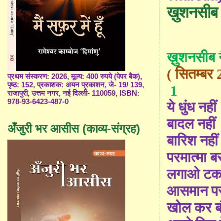
ख़ुशनसीब
ख़ुशनसीब 
( सितम्बर
प्रथम संस्करण: 2026, मूल्य: 400 रुपये (पेपर बैक),
पृष्ठ: 152, प्रकाशक: अयन प्रकाशन, जे- 19/ 139,
1
राजापुरी, उत्तम नगर, नई दिल्ली- 110059, ISBN:
978-93-6423-487-0
ये धुंध नहीं
बादल नहीं
अँजुरी भर आसीस (काव्य-संग्रह)
बारिश नहीं
परमात्मा ब
लगाओ ट
आसमान प
खोल कर बं