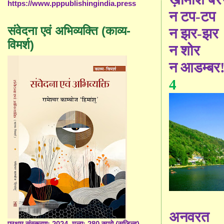
https://www.pppublishingindia.press
न टप-टप
संवेदना एवं अभिव्यक्ति (काव्य-
न झर-झर
विमर्श)
न शोर
न आडम्बर
4
अनवरत