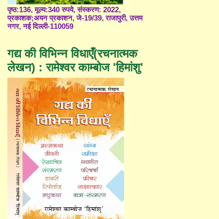
पृष्ठ:136, मूल्य:340 रुपये, संस्करण: 2022,
प्रकाशक;अयन प्रकाशन, जे-19/39, राजापुरी, उत्तम
नगर, नई दिल्ली-110059
गद्य की विभिन्न विधाएँ(रचनात्मक
लेखन) : रामेश्वर काम्बोज 'हिमांशु'