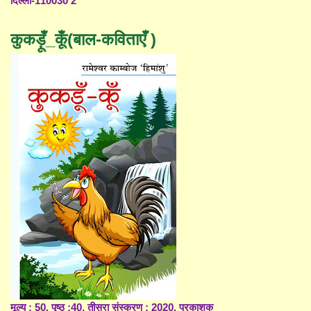
दिल्ली-110030 2
कुकड़ूँ_कूँ(बाल-कविताएँ )
मूल्य : 50, पृष्ठ :40, तीसरा संस्करण : 2020, प्रकाशक