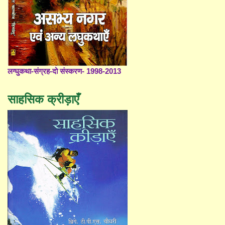
लग्घुकथा-संग्रह-दो संस्करण- 1998-2013
साहसिक क्रीड़ाएँ