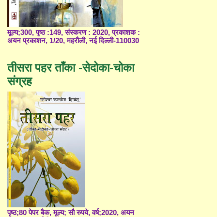
मूल्य;300, पृष्ठ :149, संस्करण : 2020, प्रकाशक :
अयन प्रकाशन, 1/20, महरौली, नई दिल्ली-110030
तीसरा पहर ताँका -सेदोका-चोका
संग्रह
पृष्ठ;80 पेपर बैक, मूल्य; सौ रुपये, वर्ष;2020, अयन