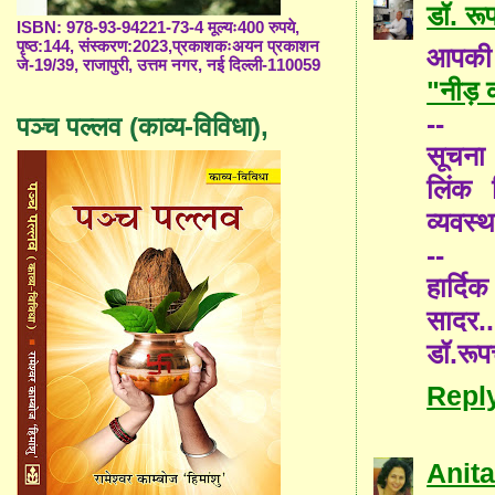
डॉ. रूप
ISBN: 978-93-94221-73-4 मूल्यः400 रुपये,
पृष्ठ:144, संस्करण:2023,प्रकाशकःअयन प्रकाशन
आपकी 
जे-19/39, राजापुरी, उत्तम नगर, नई दिल्ली-110059
"नीड़ क
--
पञ्च पल्लव (काव्य-विविधा),
सूचना 
लिंक 
व्यवस्
--
हार्दि
सादर..
डॉ.रूपच
Repl
Anita