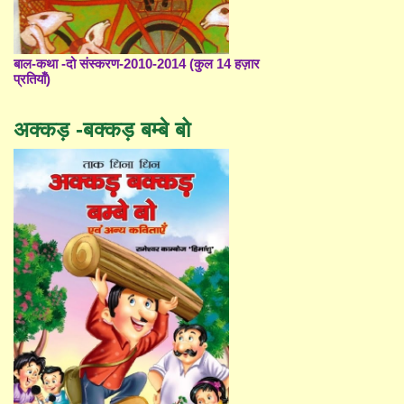
बाल-कथा -दो संस्करण-2010-2014 (कुल 14 हज़ार
प्रतियाँ)
अक्कड़ -बक्कड़ बम्बे बो