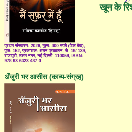
खून के रिश
प्रथम संस्करण: 2026, मूल्य: 400 रुपये (पेपर बैक),
पृष्ठ: 152, प्रकाशक: अयन प्रकाशन, जे- 19/ 139,
राजापुरी, उत्तम नगर, नई दिल्ली- 110059, ISBN:
978-93-6423-487-0
अँजुरी भर आसीस (काव्य-संग्रह)