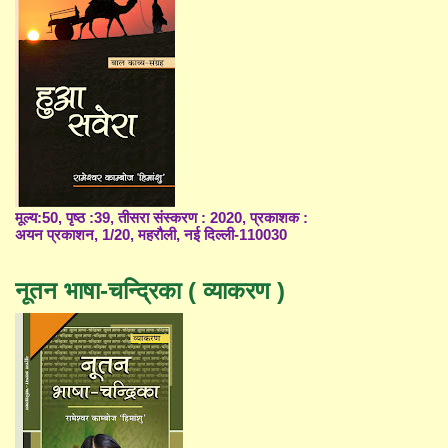
मूल्य:50, पृष्ठ :39, तीसरा संस्करण : 2020, प्रकाशक :
अयन प्रकाशन, 1/20, महरौली, नई दिल्ली-110030
नूतन भाषा-चन्द्रिका ( व्याकरण )