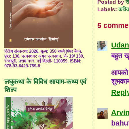
Posted by
स
Labels:
कविता
5 comme
Udan
द्वितीय संस्करण: 2026, मूल्य: 350 रुपये (पेपर बैक),
बहुत ख
पृष्ठ: 136, प्रकाशक: अयन प्रकाशन, जे- 19/ 139,
राजापुरी, उत्तम नगर, नई दिल्ली- 110059, ISBN:
978-93-6423-759-8
आपको 
शुभकाम
लघुकथा के विविध आयाम-कथ्य एवं
शिल्प
Repl
Arvi
bahu