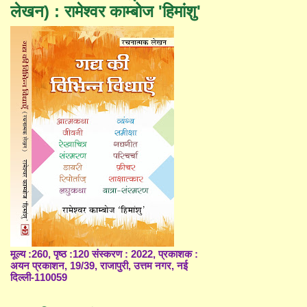
लेखन) : रामेश्वर काम्बोज 'हिमांशु'
मूल्य :260, पृष्ठ :120 संस्करण : 2022, प्रकाशक :
अयन प्रकाशन, 19/39, राजापुरी, उत्तम नगर, नई
दिल्ली-110059