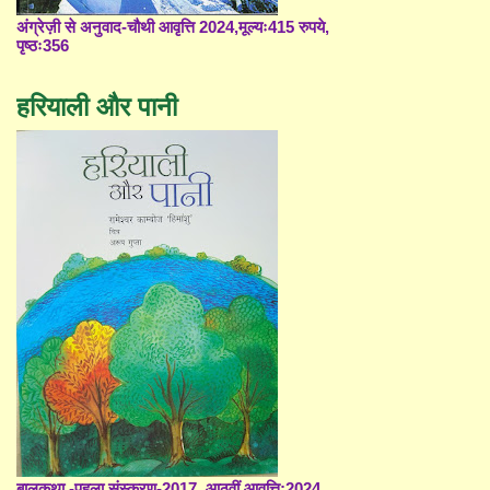
अंग्रेज़ी से अनुवाद-चौथी आवृत्ति 2024,मूल्यः415 रुपये,
पृष्ठः356
हरियाली और पानी
बालकथा -पहला संस्करण-2017, आठवीं आवृत्ति;2024,