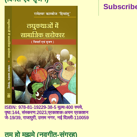
Subscrib
ISBN: 978-81-19229-38-5 मूल्यः400 रुपये,
पृष्ठ:144, संस्करण:2023,प्रकाशकःअयन प्रकाशन
जे-19/39, राजापुरी, उत्तम नगर, नई दिल्ली-110059
तुम हो मुझमे (नवगीत-संग्रह)