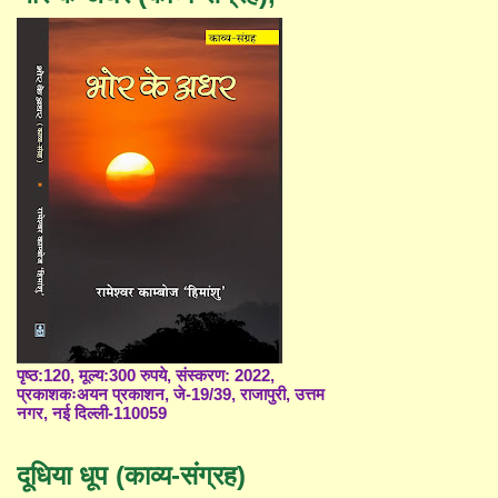
पृष्ठ:120, मूल्य:300 रुपये, संस्करण: 2022,
प्रकाशकःअयन प्रकाशन, जे-19/39, राजापुरी, उत्तम
नगर, नई दिल्ली-110059
दूधिया धूप (काव्य-संग्रह)