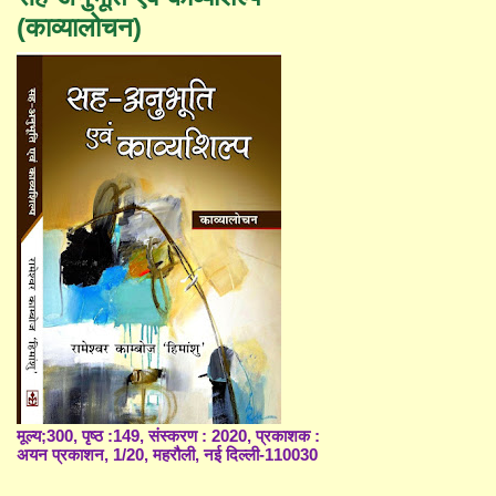
(काव्यालोचन)
मूल्य;300, पृष्ठ :149, संस्करण : 2020, प्रकाशक :
अयन प्रकाशन, 1/20, महरौली, नई दिल्ली-110030