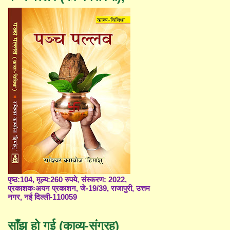
पृष्ठ:104, मूल्य:260 रुपये, संस्करण: 2022,
प्रकाशकःअयन प्रकाशन, जे-19/39, राजापुरी, उत्तम
नगर, नई दिल्ली-110059
साँझ हो गई (काव्य-संग्रह)