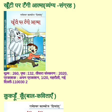
खूँटी पर टँगी आत्मा(व्यंग्य -संग्रह )
मूल्य : 260, पृष्ठ :132, तीसरा संस्करण : 2020,
प्रकाशक : अयन प्रकाशन, 1/20, महरौली, नई
दिल्ली-110030 2
कुकड़ूँ_कूँ(बाल-कविताएँ )