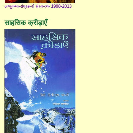
लग्घुकथा-संग्रह-दो संस्करण- 1998-2013
साहसिक क्रीड़ाएँ