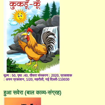
मूल्य : 50, पृष्ठ :40, तीसरा संस्करण : 2020, प्रकाशक
: अयन प्रकाशन, 1/20, महरौली, नई दिल्ली-110030
हुआ सवेरा (बाल काव्य-संग्रह)