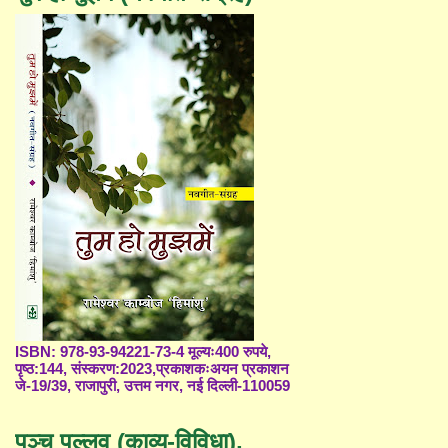
ISBN: 978-93-94221-73-4 मूल्यः400 रुपये,
पृष्ठ:144, संस्करण:2023,प्रकाशकःअयन प्रकाशन
जे-19/39, राजापुरी, उत्तम नगर, नई दिल्ली-110059
पञ्च पल्लव (काव्य-विविधा),