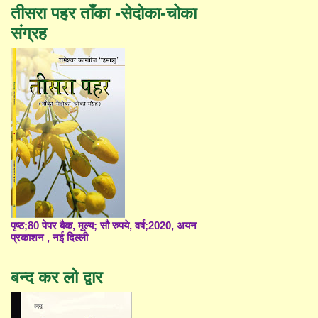
तीसरा पहर ताँका -सेदोका-चोका
संग्रह
पृष्ठ;80 पेपर बैक, मूल्य; सौ रुपये, वर्ष;2020, अयन
प्रकाशन , नई दिल्ली
बन्द कर लो द्वार