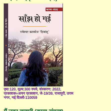
पृष्ठ:120, मूल्य:300 रुपये, संस्करण: 2022,
प्रकाशक=अयन प्रकाशन, जे-19/39, राजापुरी, उत्तम
नगर, नई दिल्ली-110059