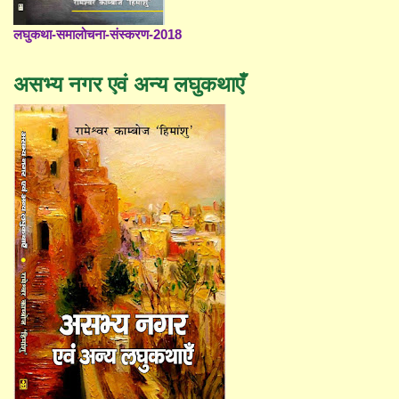
लघुकथा-समालोचना-संस्करण-2018
असभ्य नगर एवं अन्य लघुकथाएँ