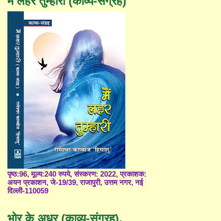
मैं लहर तुम्हारी (काव्य-संग्रह)
पृष्ठ:96, मूल्य:240 रुपये, संस्करण: 2022, प्रकाशक:
अयन प्रकाशन, जे-19/39, राजापुरी, उत्तम नगर, नई
दिल्ली-110059
भोर के अधर (काव्य-संग्रह),