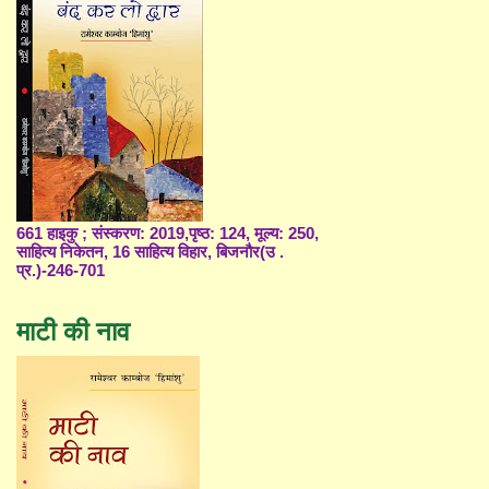
661 हाइकु ; संस्करण: 2019,पृष्ठ: 124, मूल्य: 250,
साहित्य निकेतन, 16 साहित्य विहार, बिजनौर(उ .
प्र.)-246-701
माटी की नाव