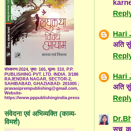
karne
Repl
Hari 
अति सु
Repl
संस्करणः2024, पृष्ठः 165, मूल्यः 310, P.P.
Hari 
PUBLISHING PVT. LTD. INDIA. 3/186
RAJENDRA NAGAR, SECTOR-2,
SAHIBABAD, GHAZIABAD- 201005 ;
अति सु
pravasiprempublishing@gmail.com,
Website-
Repl
https://www.pppublishingindia.press
संवेदना एवं अभिव्यक्ति (काव्य-
Dr.B
विमर्श)
सच कहा