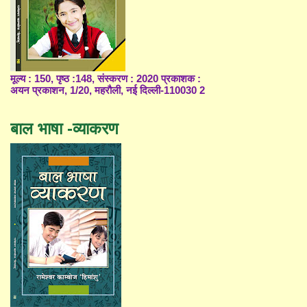
मूल्य : 150, पृष्ठ :148, संस्करण : 2020 प्रकाशक :
अयन प्रकाशन, 1/20, महरौली, नई दिल्ली-110030 2
बाल भाषा -व्याकरण