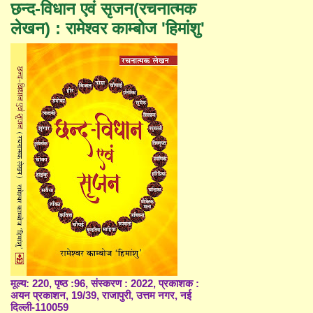
छन्द-विधान एवं सृजन(रचनात्मक
लेखन) : रामेश्वर काम्बोज 'हिमांशु'
मूल्य: 220, पृष्ठ :96, संस्करण : 2022, प्रकाशक :
अयन प्रकाशन, 19/39, राजापुरी, उत्तम नगर, नई
दिल्ली-110059