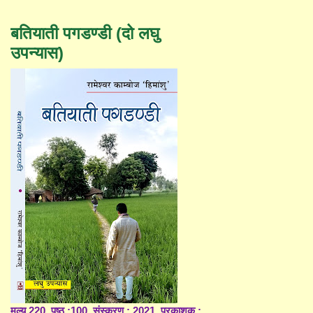
बतियाती पगडण्डी (दो लघु
उपन्यास)
मूल्य 220, पृष्ठ :100, संस्करण : 2021, प्रकाशक :