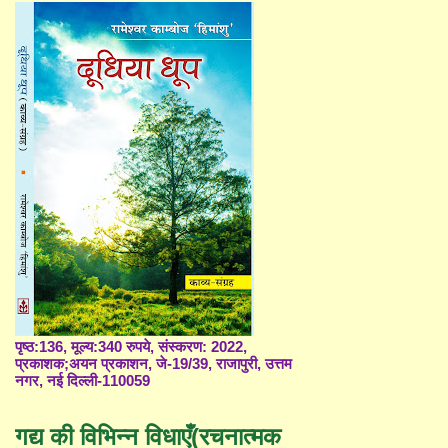
पृष्ठ:136, मूल्य:340 रुपये, संस्करण: 2022,
प्रकाशक;अयन प्रकाशन, जे-19/39, राजापुरी, उत्तम
नगर, नई दिल्ली-110059
गद्य की विभिन्न विधाएँ(रचनात्मक