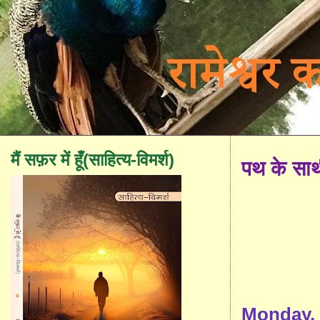
मैं सफ़र में हूँ(साहित्य-विमर्श)
पथ के सा
Monday, 