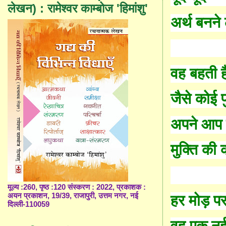
लेखन) : रामेश्वर काम्बोज 'हिमांशु'
अर्थ बनने 
वह बहती ह
जैसे कोई 
अपने आप क
मुक्ति की
मूल्य :260, पृष्ठ :120 संस्करण : 2022, प्रकाशक :
अयन प्रकाशन, 19/39, राजापुरी, उत्तम नगर, नई
हर मोड़ प
दिल्ली-110059