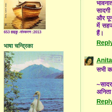
भावनात
सादगी 
और पू
में सह
हैं।
653 हाइकु -संस्करण :2013
Repl
भाषा चन्द्रिका
Anita
सभी कव
~साद
अनिता
Repl