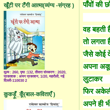
पाँवों की छ
खूँटी पर टँगी आत्मा(व्यंग्य -संग्रह )
वह बहती ह
तो लगता ह
जैसे कोई द
अपना अकू
मूल्य : 260, पृष्ठ :132, तीसरा संस्करण : 2020,
प्रकाशक : अयन प्रकाशन, 1/20, महरौली, नई
लुटाकर
दिल्ली-110030 2
फिर अकेल
कुकड़ूँ_कूँ(बाल-कविताएँ )
अपने ही भ