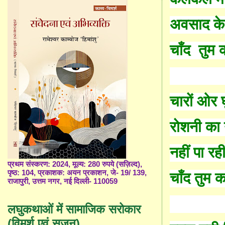
अवसाद
के
चाँ
द
तुम
चारों ओर
रोशनी का न
नहीं पा र
प्रथम संस्करण: 2024, मूल्य: 280 रुपये (सज़िल्द),
पृष्ठ: 104, प्रकाशक: अयन प्रकाशन, जे- 19/ 139,
चाँ
द तुम 
राजापुरी, उत्तम नगर, नई दिल्ली- 110059
लघुकथाओं में सामाजिक सरोकार
(विमर्श एवं सृजन)