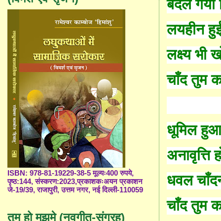
बदल गयी 
लयहीन हुईं
लक्ष्य भी 
चाँ
द तुम 
धूमिल हुआ 
अनावृ
त्ति
ह
ISBN: 978-81-19229-38-5 मूल्यः400 रुपये,
धवल
चाँ
द
पृष्ठ:144, संस्करण:2023,प्रकाशकःअयन प्रकाशन
जे-19/39, राजापुरी, उत्तम नगर, नई दिल्ली-110059
चाँद तुम
तुम हो मुझमे (नवगीत-संग्रह)