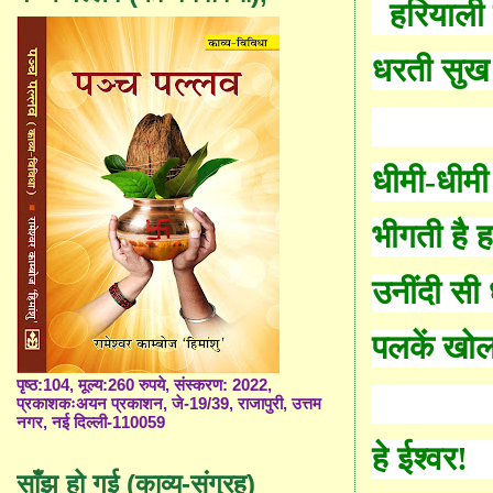
हरियाली
धरती सुख
धीमी-धीमी 
भीगती है 
उनींदी सी
पलकें खोल 
पृष्ठ:104, मूल्य:260 रुपये, संस्करण: 2022,
प्रकाशकःअयन प्रकाशन, जे-19/39, राजापुरी, उत्तम
नगर, नई दिल्ली-110059
हे ईश्वर!
साँझ हो गई (काव्य-संग्रह)