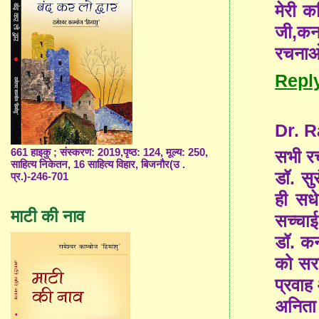
मेरी क
जी,कन
रचनाओं
Repl
Dr. 
सभी रचन
661 हाइकु ; संस्करण: 2019,पृष्ठ: 124, मूल्य: 250,
साहित्य निकेतन, 16 साहित्य विहार, बिजनौर(उ .
डॉ. सु
प्र.)-246-701
ही सधे
माटी की नाव
सच्चाई
डॉ. कन
को सरल
प्रवाह
अनिता