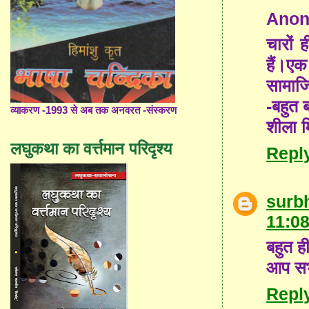
Ano
चारों 
हैं।एक
सामाजि
-बहुत 
व्याकरण -1993 से अब तक अनवरत -संस्करण
शीला म
लघुकथा का वर्त्तमान परिदृश्य
Repl
surb
11:0
बहुत ही
आप सभ
Repl