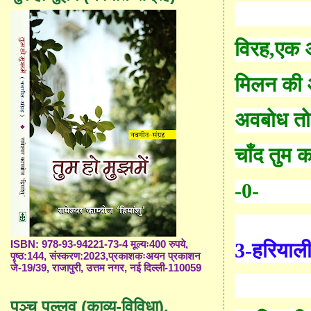
विरह
,
एक अ
मिलन की
अवबोध तो 
चाँ
द तुम 
-0-
3-
हरियाल
ISBN: 978-93-94221-73-4 मूल्यः400 रुपये,
पृष्ठ:144, संस्करण:2023,प्रकाशकःअयन प्रकाशन
जे-19/39, राजापुरी, उत्तम नगर, नई दिल्ली-110059
पञ्च पल्लव (काव्य-विविधा),