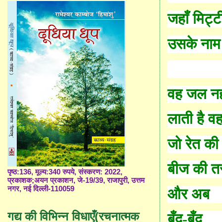
जहाँ मिट्
उसके नाम
वह जल नह
लाती है वह 
जो रेत की द
बीज की त
पृष्ठ:136, मूल्य:340 रुपये, संस्करण: 2022,
प्रकाशक;अयन प्रकाशन, जे-19/39, राजापुरी, उत्तम
नगर, नई दिल्ली-110059
और अब
गद्य की विभिन्न विधाएँ(रचनात्मक
बूँद-बूँद