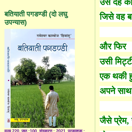
उस देह क
बतियाती पगडण्डी (दो लघु
जिसे वह बर
उपन्यास)
और फिर
उसी मिट्ट
एक थकी ह
अपने साथ 
जैसे प्रेम
,
मूल्य 220, पृष्ठ :100, संस्करण : 2021, प्रकाशक :