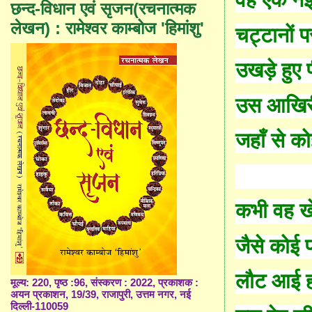
वह एक न
छन्द-विधान एवं सृजन(रचनात्मक
लेखन) : रामेश्वर काम्बोज 'हिमांशु'
चट्टानों प
उखड़े हुए प
उस आखिरी क
जहाँ से क
कभी वह खेत
जैसे कोई प
लौट आई ह
मूल्य: 220, पृष्ठ :96, संस्करण : 2022, प्रकाशक :
अयन प्रकाशन, 19/39, राजापुरी, उत्तम नगर, नई
दिल्ली-110059