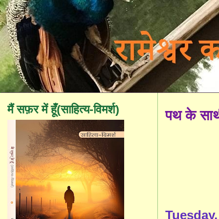
मैं सफ़र में हूँ(साहित्य-विमर्श)
पथ के सा
Tuesday,