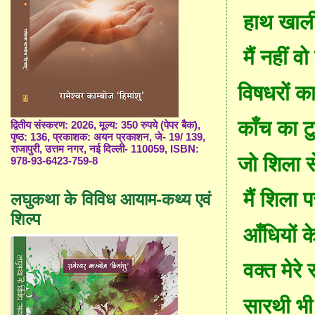
हाथ खाल
मैं नहीं वो
विषधरों क
काँ
च का टु
द्वितीय संस्करण: 2026, मूल्य: 350 रुपये (पेपर बैक),
पृष्ठ: 136, प्रकाशक: अयन प्रकाशन, जे- 19/ 139,
राजापुरी, उत्तम नगर, नई दिल्ली- 110059, ISBN:
जो शिला स
978-93-6423-759-8
मैं शिला प
लघुकथा के विविध आयाम-कथ्य एवं
शिल्प
आँ
धियों क
वक्त मेरे
सारथी भी 