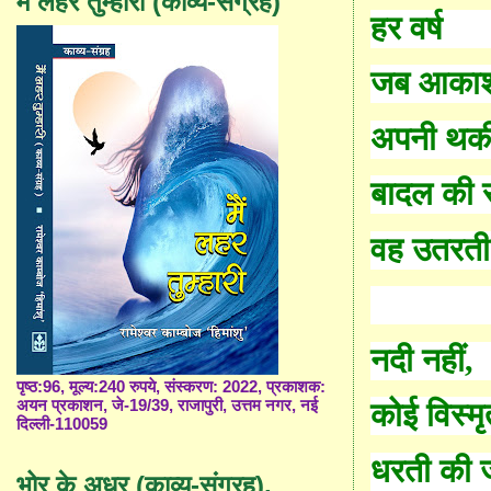
मैं लहर तुम्हारी (काव्य-संग्रह)
हर वर्ष
जब आका
अपनी थकी
बादल की 
वह उतरती 
नदी नहीं
,
पृष्ठ:96, मूल्य:240 रुपये, संस्करण: 2022, प्रकाशक:
अयन प्रकाशन, जे-19/39, राजापुरी, उत्तम नगर, नई
कोई विस्मृ
दिल्ली-110059
धरती की ज
भोर के अधर (काव्य-संग्रह),