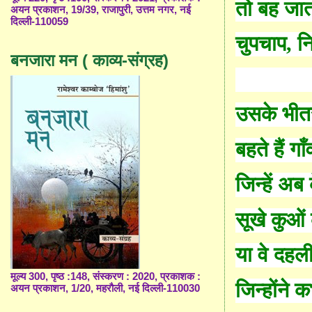
तो बह जात
अयन प्रकाशन, 19/39, राजापुरी, उत्तम नगर, नई
दिल्ली-110059
चुपचाप
,
न
बनजारा मन ( काव्य-संग्रह)
उसके भीत
बहते हैं गाँ
जिन्हें अब
सूखे कुओं 
या वे दहलीज
मूल्य 300, पृष्ठ :148, संस्करण : 2020, प्रकाशक :
जिन्होंने
अयन प्रकाशन, 1/20, महरौली, नई दिल्ली-110030