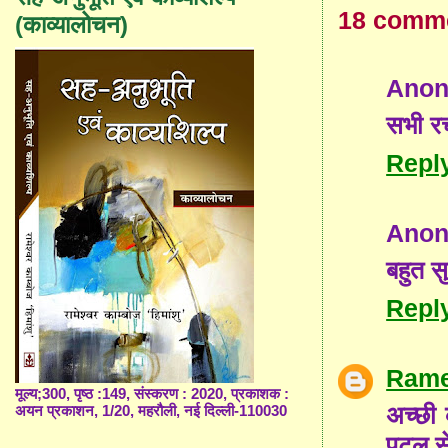
18 comm
(काव्यालोचन)
Ano
सभी रच
Repl
Ano
बहुत सु
Repl
Rame
मूल्य;300, पृष्ठ :149, संस्करण : 2020, प्रकाशक :
अच्छी 
अयन प्रकाशन, 1/20, महरौली, नई दिल्ली-110030
पटल से