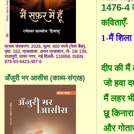
1476-4 क
कविता
एँ
-
1-
मैं शिला 
प्रथम संस्करण: 2026, मूल्य: 400 रुपये (पेपर बैक),
पृष्ठ: 152, प्रकाशक: अयन प्रकाशन, जे- 19/ 139,
राजापुरी, उत्तम नगर, नई दिल्ली- 110059, ISBN:
978-93-6423-487-0
दीप की मैं 
अँजुरी भर आसीस (काव्य-संग्रह)
जो हवा द
मैं लहर भ
छू किनार
और गोताखो