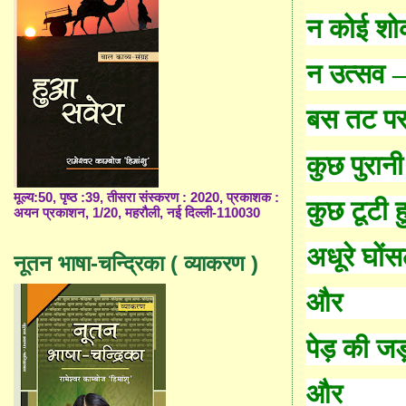
न कोई श
न उत्सव
बस तट पर 
कुछ पुरानी 
मूल्य:50, पृष्ठ :39, तीसरा संस्करण : 2020, प्रकाशक :
कुछ टूटी हु
अयन प्रकाशन, 1/20, महरौली, नई दिल्ली-110030
अधूरे घोंस
नूतन भाषा-चन्द्रिका ( व्याकरण )
और
पेड़ की जड़
और