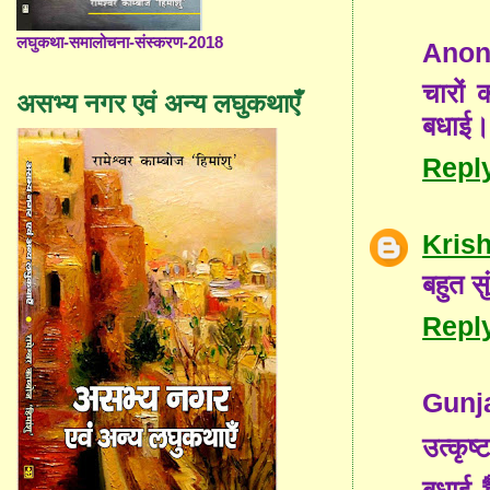
लघुकथा-समालोचना-संस्करण-2018
Ano
चारों 
असभ्य नगर एवं अन्य लघुकथाएँ
बधाई। 
Repl
Kris
बहुत स
Repl
Gunj
उत्कृ