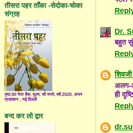
तीसरा पहर ताँका -सेदोका-चोका
Repl
संग्रह
Dr. 
बहुत स
Repl
शिवजी 
अलग-अल
ही दृष्
पृष्ठ;80 पेपर बैक, मूल्य; सौ रुपये, वर्ष;2020, अयन
प्रकाशन , नई दिल्ली
Repl
बन्द कर लो द्वार
dr.s