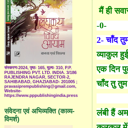
मैं ही सवा
-0-
2-
चाँ
द त
व्याकुल हु
एक दिन प
संस्करणः2024, पृष्ठः 165, मूल्यः 310, P.P.
PUBLISHING PVT. LTD. INDIA. 3/186
RAJENDRA NAGAR, SECTOR-2,
चाँ
द तु त
SAHIBABAD, GHAZIABAD- 201005 ;
pravasiprempublishing@gmail.com,
Website-
https://www.pppublishingindia.press
संवेदना एवं अभिव्यक्ति (काव्य-
लंबी हैं अ
विमर्श)
कलकल में 