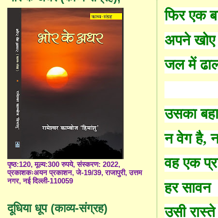
फिर एक ब
अपने खोए 
जल में ढा
उसका बह
न वेग है
,
न
वह एक प्र
पृष्ठ:120, मूल्य:300 रुपये, संस्करण: 2022,
प्रकाशकःअयन प्रकाशन, जे-19/39, राजापुरी, उत्तम
नगर, नई दिल्ली-110059
हर सावन
दूधिया धूप (काव्य-संग्रह)
उसी रास्ते