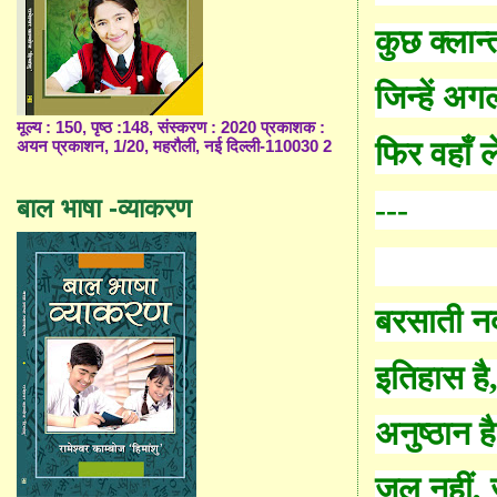
कुछ क्लान
जिन्हें अ
मूल्य : 150, पृष्ठ :148, संस्करण : 2020 प्रकाशक :
फिर वहाँ 
अयन प्रकाशन, 1/20, महरौली, नई दिल्ली-110030 2
---
बाल भाषा -व्याकरण
बरसाती न
इतिहास है
अनुष्ठान ह
जल नहीं
,