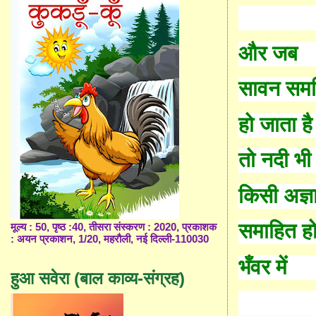
और जब
सावन समर्
हो जाता है
तो नदी भी
किसी अज्
समाहित हो
मूल्य : 50, पृष्ठ :40, तीसरा संस्करण : 2020, प्रकाशक
: अयन प्रकाशन, 1/20, महरौली, नई दिल्ली-110030
भँ
वर में
हुआ सवेरा (बाल काव्य-संग्रह)