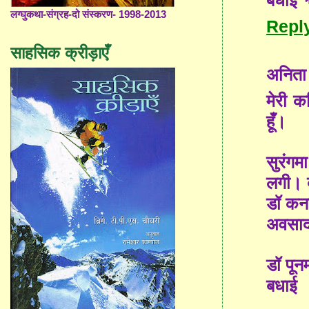
बधाई 
लग्घुकथा-संग्रह-दो संस्करण- 1998-2013
Repl
साहसिक क्रीड़ाएँ
अनिता 
मेरी क
हूँ।
सुरंगम
लगी। 
डॉ कन
अवसाद 
डॉ पूनम
बधाई