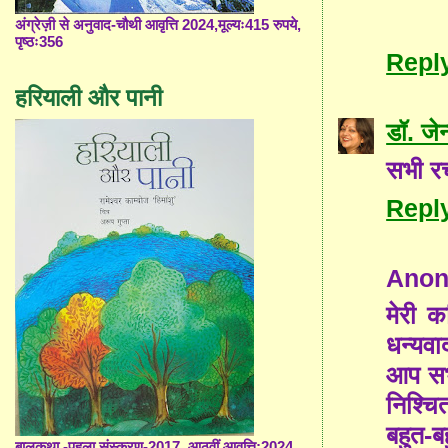
अंग्रेज़ी से अनुवाद-चौथी आवृत्ति 2024,मूल्यः415 रुपये,
पृष्ठः356
Repl
हरियाली और पानी
डॉ. जे
सभी रच
Repl
Ano
मेरी क
धन्यवाद
आप सभ
निश्च
बहुत-ब
बालकथा -पहला संस्करण-2017, आठवीं आवृत्ति;2024,