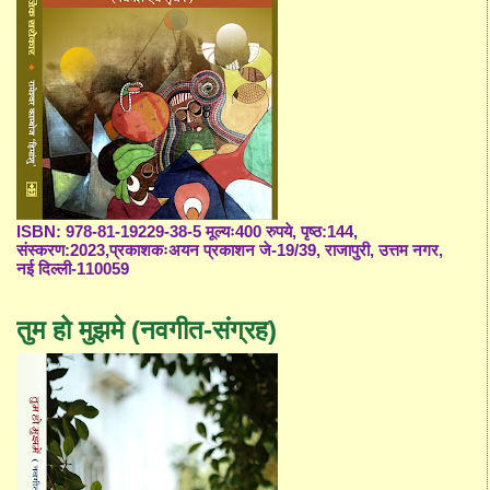
ISBN: 978-81-19229-38-5 मूल्यः400 रुपये, पृष्ठ:144,
संस्करण:2023,प्रकाशकःअयन प्रकाशन जे-19/39, राजापुरी, उत्तम नगर,
नई दिल्ली-110059
तुम हो मुझमे (नवगीत-संग्रह)