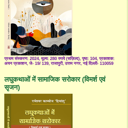
प्रथम संस्करण: 2024, मूल्य: 280 रुपये (सज़िल्द), पृष्ठ: 104, प्रकाशक:
अयन प्रकाशन, जे- 19/ 139, राजापुरी, उत्तम नगर, नई दिल्ली- 110059
लघुकथाओं में सामाजिक सरोकार (विमर्श एवं
सृजन)