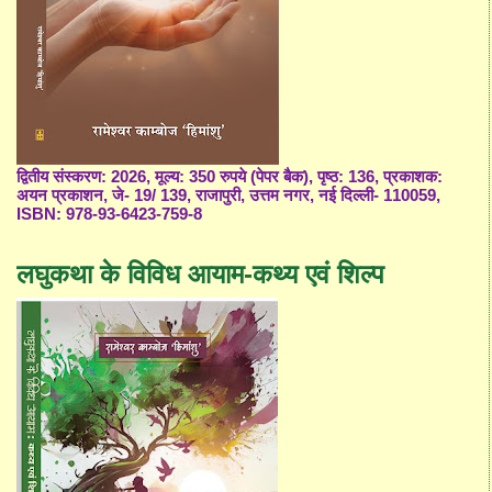
द्वितीय संस्करण: 2026, मूल्य: 350 रुपये (पेपर बैक), पृष्ठ: 136, प्रकाशक:
अयन प्रकाशन, जे- 19/ 139, राजापुरी, उत्तम नगर, नई दिल्ली- 110059,
ISBN: 978-93-6423-759-8
लघुकथा के विविध आयाम-कथ्य एवं शिल्प