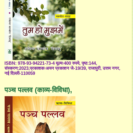
ISBN: 978-93-94221-73-4 मूल्यः400 रुपये, पृष्ठ:144,
संस्करण:2023,प्रकाशकःअयन प्रकाशन जे-19/39, राजापुरी, उत्तम नगर,
नई दिल्ली-110059
पञ्च पल्लव (काव्य-विविधा),