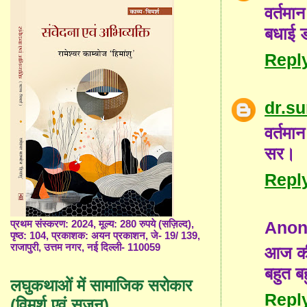
वर्तमा
बधाई 
Repl
dr.s
वर्तमा
सर।
Repl
Ano
प्रथम संस्करण: 2024, मूल्य: 280 रुपये (सज़िल्द),
पृष्ठ: 104, प्रकाशक: अयन प्रकाशन, जे- 19/ 139,
राजापुरी, उत्तम नगर, नई दिल्ली- 110059
आज की
बहुत ब
लघुकथाओं में सामाजिक सरोकार
Repl
(विमर्श एवं सृजन)