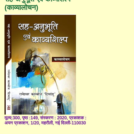
(काव्यालोचन)
मूल्य;300, पृष्ठ :149, संस्करण : 2020, प्रकाशक :
अयन प्रकाशन, 1/20, महरौली, नई दिल्ली-110030