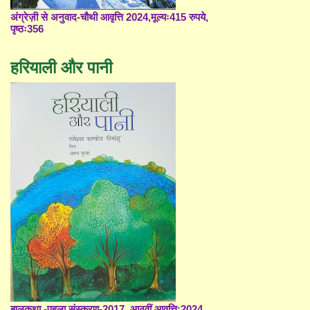
अंग्रेज़ी से अनुवाद-चौथी आवृत्ति 2024,मूल्यः415 रुपये,
पृष्ठः356
हरियाली और पानी
बालकथा -पहला संस्करण-2017, आठवीं आवृत्ति;2024,