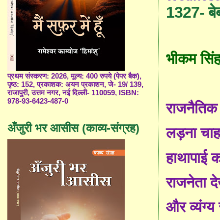
1327- बे
भीकम सिं
प्रथम संस्करण: 2026, मूल्य: 400 रुपये (पेपर बैक),
पृष्ठ: 152, प्रकाशक: अयन प्रकाशन, जे- 19/ 139,
राजापुरी, उत्तम नगर, नई दिल्ली- 110059, ISBN:
978-93-6423-487-0
राजनैतिक क
अँजुरी भर आसीस (काव्य-संग्रह)
लड़ना चाहत
हाथापाई कर
राजनेता देख
और व्यंग्य स