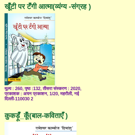
खूँटी पर टँगी आत्मा(व्यंग्य -संग्रह )
मूल्य : 260, पृष्ठ :132, तीसरा संस्करण : 2020,
प्रकाशक : अयन प्रकाशन, 1/20, महरौली, नई
दिल्ली-110030 2
कुकड़ूँ_कूँ(बाल-कविताएँ )