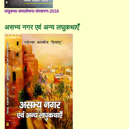
लघुकथा-समालोचना-संस्करण-2018
असभ्य नगर एवं अन्य लघुकथाएँ