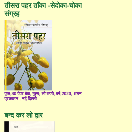
तीसरा पहर ताँका -सेदोका-चोका
संग्रह
पृष्ठ;80 पेपर बैक, मूल्य; सौ रुपये, वर्ष;2020, अयन
प्रकाशन , नई दिल्ली
बन्द कर लो द्वार