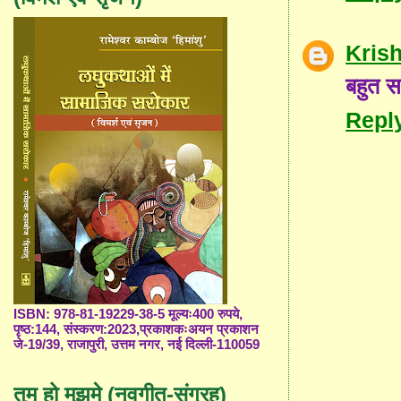
Kris
बहुत स
Repl
ISBN: 978-81-19229-38-5 मूल्यः400 रुपये,
पृष्ठ:144, संस्करण:2023,प्रकाशकःअयन प्रकाशन
जे-19/39, राजापुरी, उत्तम नगर, नई दिल्ली-110059
तुम हो मुझमे (नवगीत-संग्रह)