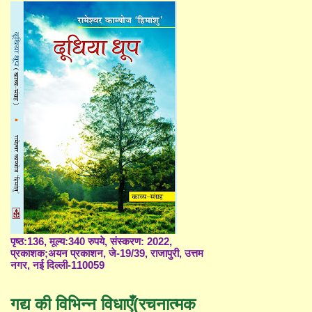
पृष्ठ:136, मूल्य:340 रुपये, संस्करण: 2022,
प्रकाशक;अयन प्रकाशन, जे-19/39, राजापुरी, उत्तम
नगर, नई दिल्ली-110059
गद्य की विभिन्न विधाएँ(रचनात्मक