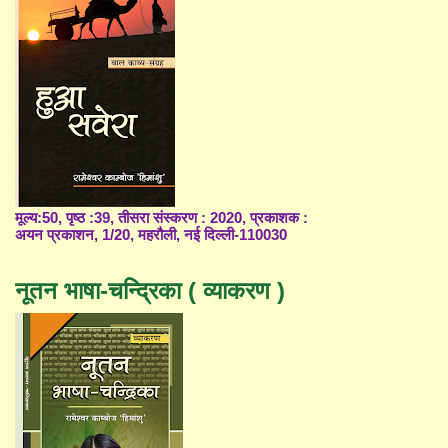
मूल्य:50, पृष्ठ :39, तीसरा संस्करण : 2020, प्रकाशक :
अयन प्रकाशन, 1/20, महरौली, नई दिल्ली-110030
नूतन भाषा-चन्द्रिका ( व्याकरण )