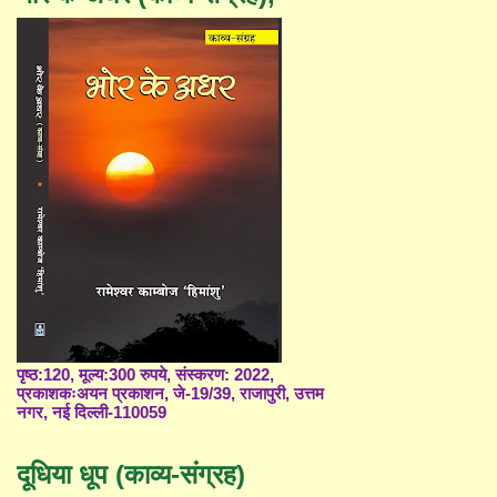
पृष्ठ:120, मूल्य:300 रुपये, संस्करण: 2022,
प्रकाशकःअयन प्रकाशन, जे-19/39, राजापुरी, उत्तम
नगर, नई दिल्ली-110059
दूधिया धूप (काव्य-संग्रह)