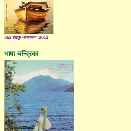
653 हाइकु -संस्करण :2013
भाषा चन्द्रिका