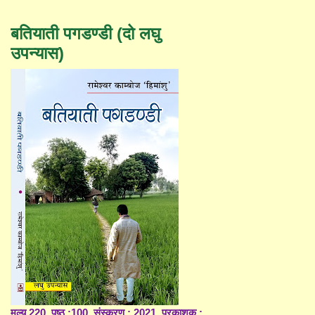
बतियाती पगडण्डी (दो लघु
उपन्यास)
मूल्य 220, पृष्ठ :100, संस्करण : 2021, प्रकाशक :