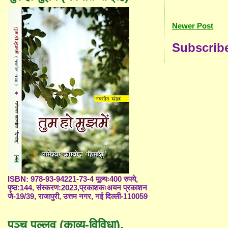
Newer Post
Subscrib
ISBN: 978-93-94221-73-4 मूल्यः400 रुपये,
पृष्ठ:144, संस्करण:2023,प्रकाशकःअयन प्रकाशन
जे-19/39, राजापुरी, उत्तम नगर, नई दिल्ली-110059
पञ्च पल्लव (काव्य-विविधा),