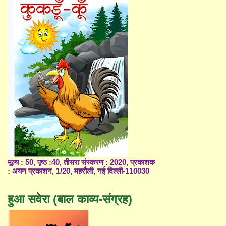
मूल्य : 50, पृष्ठ :40, तीसरा संस्करण : 2020, प्रकाशक
: अयन प्रकाशन, 1/20, महरौली, नई दिल्ली-110030
हुआ सवेरा (बाल काव्य-संग्रह)