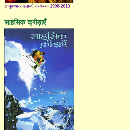
लग्घुकथा-संग्रह-दो संस्करण- 1998-2013
साहसिक क्रीड़ाएँ