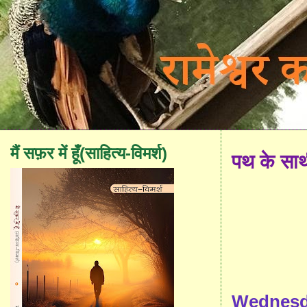
मैं सफ़र में हूँ(साहित्य-विमर्श)
पथ के सा
Wednesda