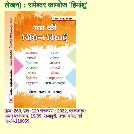
लेखन) : रामेश्वर काम्बोज 'हिमांशु'
मूल्य :260, पृष्ठ :120 संस्करण : 2022, प्रकाशक :
अयन प्रकाशन, 19/39, राजापुरी, उत्तम नगर, नई
दिल्ली-110059