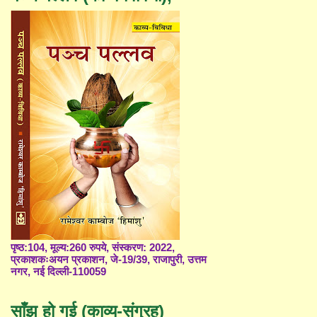
पृष्ठ:104, मूल्य:260 रुपये, संस्करण: 2022,
प्रकाशकःअयन प्रकाशन, जे-19/39, राजापुरी, उत्तम
नगर, नई दिल्ली-110059
साँझ हो गई (काव्य-संग्रह)