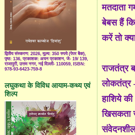
मतदाता ग
बेबस हैं क
करें तो क्य
द्वितीय संस्करण: 2026, मूल्य: 350 रुपये (पेपर बैक),
पृष्ठ: 136, प्रकाशक: अयन प्रकाशन, जे- 19/ 139,
राजापुरी, उत्तम नगर, नई दिल्ली- 110059, ISBN:
राजतंत्र ब
978-93-6423-759-8
लोकतंत्र 
लघुकथा के विविध आयाम-कथ्य एवं
शिल्प
हाशिये क
खिसकता ज
संवेदनशी