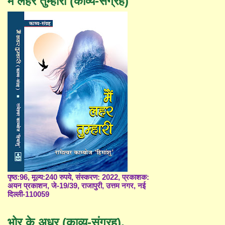
मैं लहर तुम्हारी (काव्य-संग्रह)
पृष्ठ:96, मूल्य:240 रुपये, संस्करण: 2022, प्रकाशक:
अयन प्रकाशन, जे-19/39, राजापुरी, उत्तम नगर, नई
दिल्ली-110059
भोर के अधर (काव्य-संग्रह),