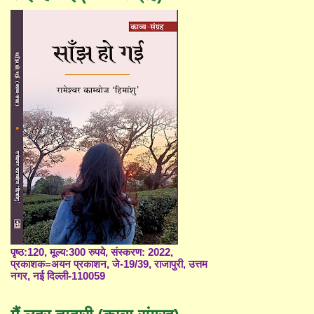
पृष्ठ:120, मूल्य:300 रुपये, संस्करण: 2022,
प्रकाशक=अयन प्रकाशन, जे-19/39, राजापुरी, उत्तम
नगर, नई दिल्ली-110059