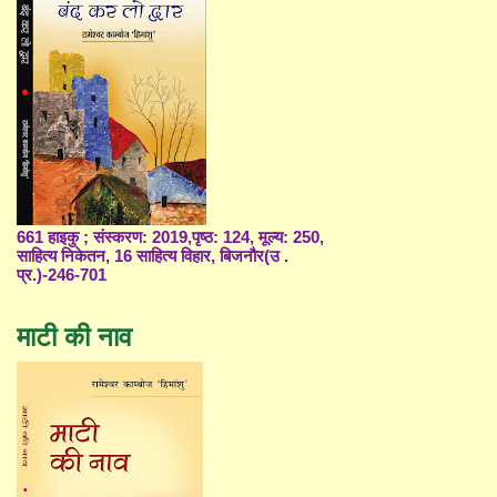
661 हाइकु ; संस्करण: 2019,पृष्ठ: 124, मूल्य: 250,
साहित्य निकेतन, 16 साहित्य विहार, बिजनौर(उ .
प्र.)-246-701
माटी की नाव