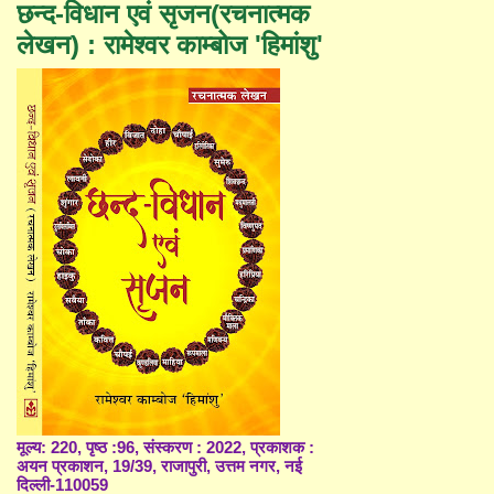
छन्द-विधान एवं सृजन(रचनात्मक
लेखन) : रामेश्वर काम्बोज 'हिमांशु'
मूल्य: 220, पृष्ठ :96, संस्करण : 2022, प्रकाशक :
अयन प्रकाशन, 19/39, राजापुरी, उत्तम नगर, नई
दिल्ली-110059