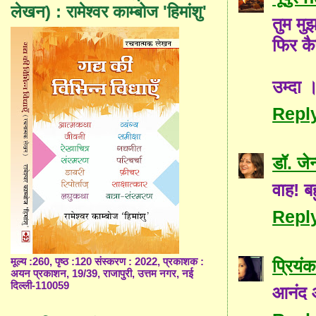
लेखन) : रामेश्वर काम्बोज 'हिमांशु'
तुम मुझम
फिर कै
उम्दा 
Repl
डॉ. जे
वाह! बह
Repl
प्रियंक
मूल्य :260, पृष्ठ :120 संस्करण : 2022, प्रकाशक :
अयन प्रकाशन, 19/39, राजापुरी, उत्तम नगर, नई
दिल्ली-110059
आनंद 