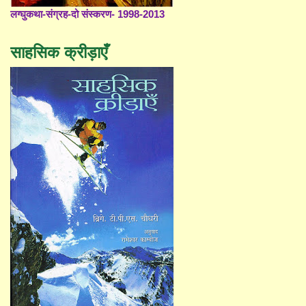
लग्घुकथा-संग्रह-दो संस्करण- 1998-2013
साहसिक क्रीड़ाएँ