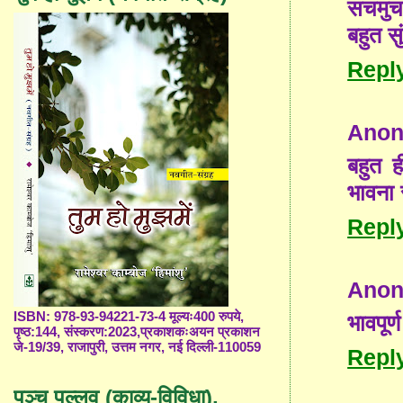
सचमुच 
बहुत स
Repl
Ano
बहुत ह
भावना 
Repl
Ano
ISBN: 978-93-94221-73-4 मूल्यः400 रुपये,
भावपूर
पृष्ठ:144, संस्करण:2023,प्रकाशकःअयन प्रकाशन
जे-19/39, राजापुरी, उत्तम नगर, नई दिल्ली-110059
Repl
पञ्च पल्लव (काव्य-विविधा),