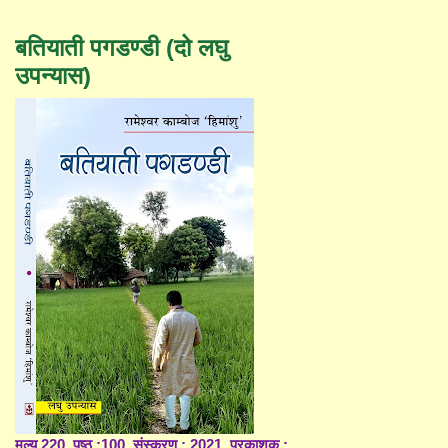
बतियाती पगडण्डी (दो लघु
उपन्यास)
मूल्य 220, पृष्ठ :100, संस्करण : 2021, प्रकाशक :