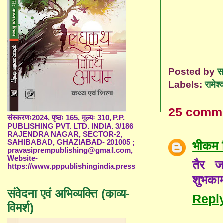
Posted by
स
Labels:
रामेश्
25 comm
संस्करणः2024, पृष्ठः 165, मूल्यः 310, P.P.
PUBLISHING PVT. LTD. INDIA. 3/186
RAJENDRA NAGAR, SECTOR-2,
SAHIBABAD, GHAZIABAD- 201005 ;
भीकम 
pravasiprempublishing@gmail.com,
Website-
तैर ज
https://www.pppublishingindia.press
शुभकाम
संवेदना एवं अभिव्यक्ति (काव्य-
Repl
विमर्श)