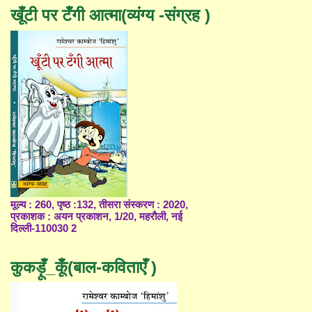
खूँटी पर टँगी आत्मा(व्यंग्य -संग्रह )
मूल्य : 260, पृष्ठ :132, तीसरा संस्करण : 2020,
प्रकाशक : अयन प्रकाशन, 1/20, महरौली, नई
दिल्ली-110030 2
कुकड़ूँ_कूँ(बाल-कविताएँ )