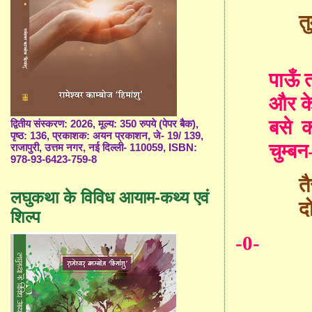
तुम्हीं 
पाऊँ 
और के
बसे
क
द्वितीय संस्करण: 2026, मूल्य: 350 रुपये (पेपर बैक),
पृष्ठ: 136, प्रकाशक: अयन प्रकाशन, जे- 19/ 139,
चुम्बन
राजापुरी, उत्तम नगर, नई दिल्ली- 110059, ISBN:
978-93-6423-759-8
तैर जाऊ
लघुकथा के विविध आयाम-कथ्य एवं
दो जो 
शिल्प
-0-