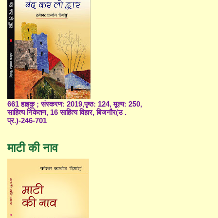
661 हाइकु ; संस्करण: 2019,पृष्ठ: 124, मूल्य: 250,
साहित्य निकेतन, 16 साहित्य विहार, बिजनौर(उ .
प्र.)-246-701
माटी की नाव