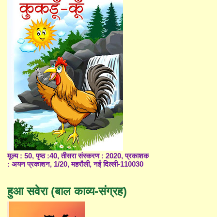
मूल्य : 50, पृष्ठ :40, तीसरा संस्करण : 2020, प्रकाशक
: अयन प्रकाशन, 1/20, महरौली, नई दिल्ली-110030
हुआ सवेरा (बाल काव्य-संग्रह)