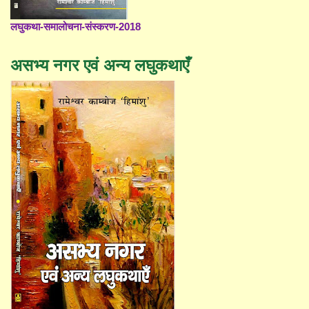
लघुकथा-समालोचना-संस्करण-2018
असभ्य नगर एवं अन्य लघुकथाएँ