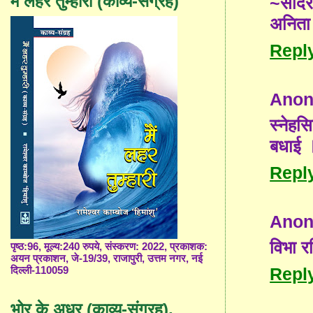
मैं लहर तुम्हारी (काव्य-संग्रह)
~साद
अनिता
Repl
Ano
स्नेहस
बधाई 
Repl
Ano
विभा रश
पृष्ठ:96, मूल्य:240 रुपये, संस्करण: 2022, प्रकाशक:
अयन प्रकाशन, जे-19/39, राजापुरी, उत्तम नगर, नई
Repl
दिल्ली-110059
भोर के अधर (काव्य-संग्रह),