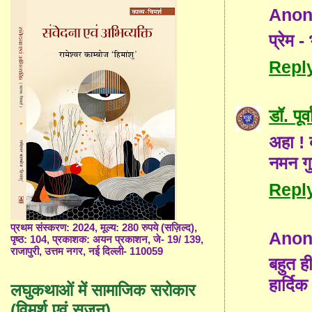
Ano
प्रेम 
Repl
डॉ. पूर्
अहा ! ब
नमन गु
Repl
प्रथम संस्करण: 2024, मूल्य: 280 रुपये (सज़िल्द),
Ano
पृष्ठ: 104, प्रकाशक: अयन प्रकाशन, जे- 19/ 139,
राजापुरी, उत्तम नगर, नई दिल्ली- 110059
बहुत ही
हार्दि
लघुकथाओं में सामाजिक सरोकार
(विमर्श एवं सृजन)