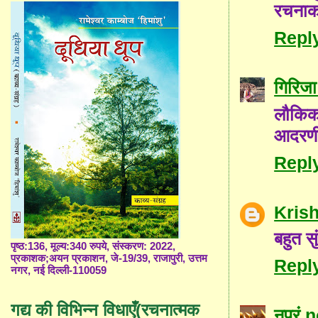
रचनाका
Repl
गिरिजा 
लौकिक 
आदरणी
Repl
Kris
बहुत स
पृष्ठ:136, मूल्य:340 रुपये, संस्करण: 2022,
प्रकाशक;अयन प्रकाशन, जे-19/39, राजापुरी, उत्तम
Repl
नगर, नई दिल्ली-110059
गद्य की विभिन्न विधाएँ(रचनात्मक
नूपुर