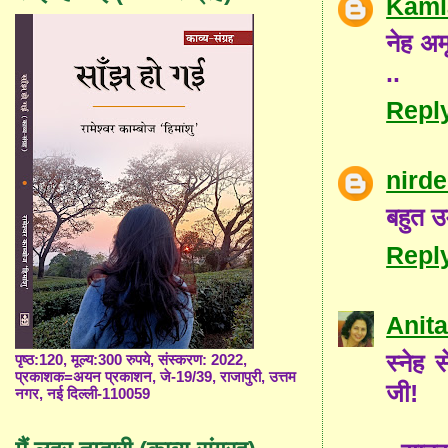
Kaml
नेह अम
..
Repl
nirde
बहुत उ
Repl
Anita
स्नेह 
पृष्ठ:120, मूल्य:300 रुपये, संस्करण: 2022,
प्रकाशक=अयन प्रकाशन, जे-19/39, राजापुरी, उत्तम
जी!
नगर, नई दिल्ली-110059