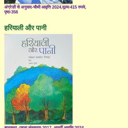
अंग्रेज़ी से अनुवाद-चौथी आवृत्ति 2024,मूल्यः415 रुपये,
पृष्ठः356
हरियाली और पानी
बालकथा -पहला संस्करण-2017, आठवीं आवृत्ति;2024,