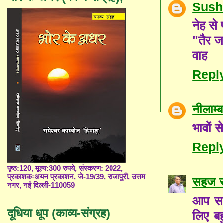
Sush
नेह से 
"तैर ज
वाह
Repl
नीलाम
भावों 
Repl
पृष्ठ:120, मूल्य:300 रुपये, संस्करण: 2022,
प्रकाशकःअयन प्रकाशन, जे-19/39, राजापुरी, उत्तम
सहज स
नगर, नई दिल्ली-110059
आप सब
दूधिया धूप (काव्य-संग्रह)
लिए बह