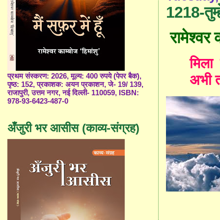
1218-तुम्हें
रामेश्वर 
मिला
अभी 
प्रथम संस्करण: 2026, मूल्य: 400 रुपये (पेपर बैक),
पृष्ठ: 152, प्रकाशक: अयन प्रकाशन, जे- 19/ 139,
राजापुरी, उत्तम नगर, नई दिल्ली- 110059, ISBN:
978-93-6423-487-0
अँजुरी भर आसीस (काव्य-संग्रह)