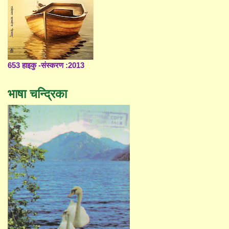
653 हाइकु -संस्करण :2013
भाषा चन्द्रिका