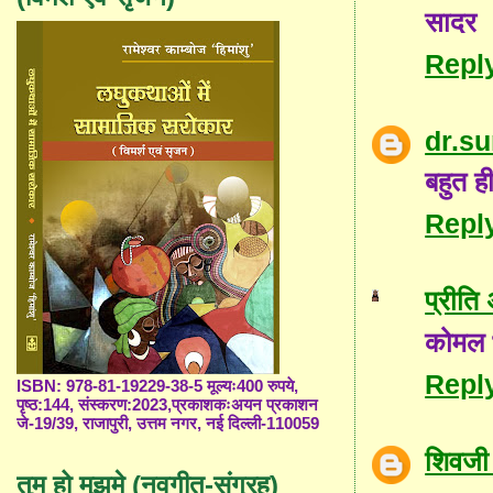
सादर
Repl
dr.s
बहुत ह
Repl
प्रीति
कोमल 
Repl
ISBN: 978-81-19229-38-5 मूल्यः400 रुपये,
पृष्ठ:144, संस्करण:2023,प्रकाशकःअयन प्रकाशन
जे-19/39, राजापुरी, उत्तम नगर, नई दिल्ली-110059
शिवजी 
तुम हो मुझमे (नवगीत-संग्रह)