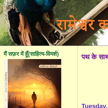
मैं सफ़र में हूँ(साहित्य-विमर्श)
पथ के सा
Tuesday,