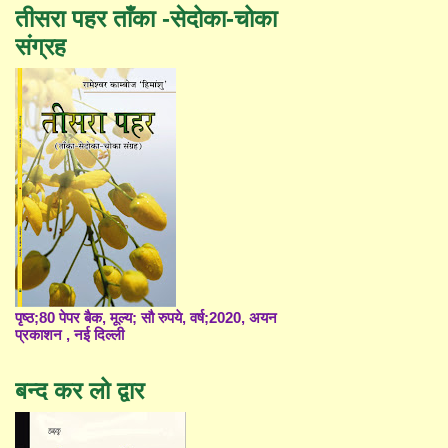
तीसरा पहर ताँका -सेदोका-चोका
संग्रह
पृष्ठ;80 पेपर बैक, मूल्य; सौ रुपये, वर्ष;2020, अयन
प्रकाशन , नई दिल्ली
बन्द कर लो द्वार