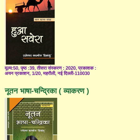
मूल्य:50, पृष्ठ :39, तीसरा संस्करण : 2020, प्रकाशक :
अयन प्रकाशन, 1/20, महरौली, नई दिल्ली-110030
नूतन भाषा-चन्द्रिका ( व्याकरण )