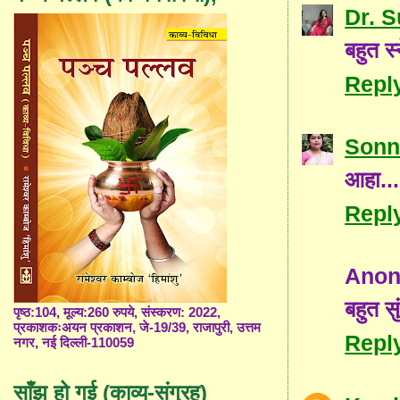
Dr. 
बहुत स
Repl
Sonn
आहा...
Repl
Ano
बहुत स
पृष्ठ:104, मूल्य:260 रुपये, संस्करण: 2022,
प्रकाशकःअयन प्रकाशन, जे-19/39, राजापुरी, उत्तम
Repl
नगर, नई दिल्ली-110059
साँझ हो गई (काव्य-संग्रह)