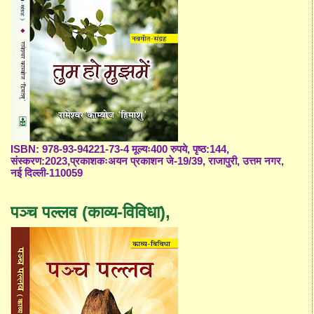
ISBN: 978-93-94221-73-4 मूल्यः400 रुपये, पृष्ठ:144,
संस्करण:2023,प्रकाशकःअयन प्रकाशन जे-19/39, राजापुरी, उत्तम नगर,
नई दिल्ली-110059
पञ्च पल्लव (काव्य-विविधा),