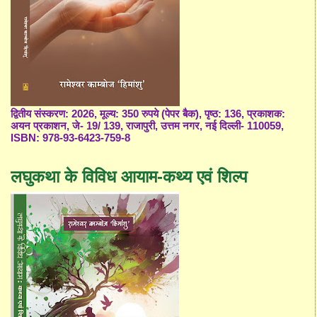
द्वितीय संस्करण: 2026, मूल्य: 350 रुपये (पेपर बैक), पृष्ठ: 136, प्रकाशक:
अयन प्रकाशन, जे- 19/ 139, राजापुरी, उत्तम नगर, नई दिल्ली- 110059,
ISBN: 978-93-6423-759-8
लघुकथा के विविध आयाम-कथ्य एवं शिल्प