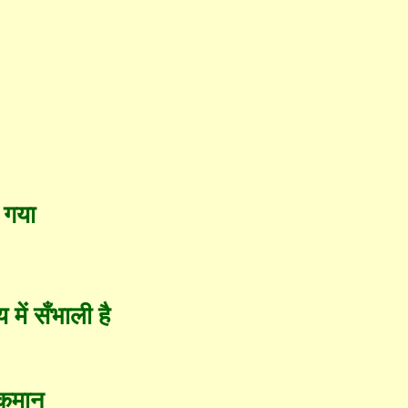
 गया
 में
सँ
भाली है
 कमान