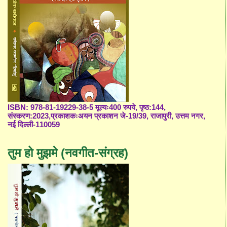
ISBN: 978-81-19229-38-5 मूल्यः400 रुपये, पृष्ठ:144,
संस्करण:2023,प्रकाशकःअयन प्रकाशन जे-19/39, राजापुरी, उत्तम नगर,
नई दिल्ली-110059
तुम हो मुझमे (नवगीत-संग्रह)