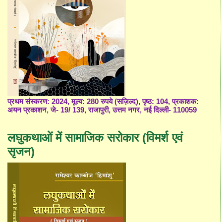
प्रथम संस्करण: 2024, मूल्य: 280 रुपये (सज़िल्द), पृष्ठ: 104, प्रकाशक:
अयन प्रकाशन, जे- 19/ 139, राजापुरी, उत्तम नगर, नई दिल्ली- 110059
लघुकथाओं में सामाजिक सरोकार (विमर्श एवं
सृजन)