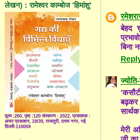
लेखन) : रामेश्वर काम्बोज 'हिमांशु'
रमेशरा
बेहद 
प्रभाव
बिना न
Repl
ज्योत
'कसौटी
बढ़कर ए
सार्थक
मूल्य :260, पृष्ठ :120 संस्करण : 2022, प्रकाशक :
अयन प्रकाशन, 19/39, राजापुरी, उत्तम नगर, नई
दिल्ली-110059
मेरी अ
जी का