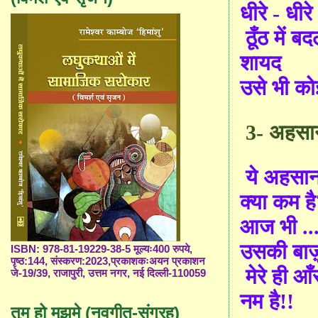
धीरे - धीरे
ठूँठ में ब
शायद
उसे भी क
3
-
अहसा
ये अहसा
क्या कम है
आज भी ...
उसकी बाज़
ISBN: 978-81-19229-38-5 मूल्यः400 रुपये,
पृष्ठ:144, संस्करण:2023,प्रकाशकःअयन प्रकाशन
मेरे ही आँ
जे-19/39, राजापुरी, उत्तम नगर, नई दिल्ली-110059
नम है!!
तुम हो मुझमे (नवगीत-संग्रह)