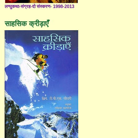
लग्घुकथा-संग्रह-दो संस्करण- 1998-2013
साहसिक क्रीड़ाएँ