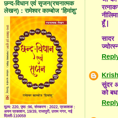
छन्द-विधान एवं सृजन(रचनात्मक
रत्नाक
लेखन) : रामेश्वर काम्बोज 'हिमांशु'
नीलिमा
हूँ |
सादर
ज्योत्स्
Repl
Kris
सुंदर 
को बध
Repl
मूल्य: 220, पृष्ठ :96, संस्करण : 2022, प्रकाशक :
अयन प्रकाशन, 19/39, राजापुरी, उत्तम नगर, नई
दिल्ली-110059