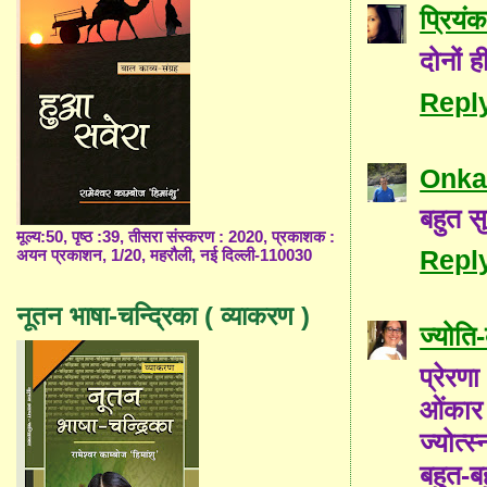
प्रियंक
दोनों ह
Repl
Onka
बहुत स
मूल्य:50, पृष्ठ :39, तीसरा संस्करण : 2020, प्रकाशक :
Repl
अयन प्रकाशन, 1/20, महरौली, नई दिल्ली-110030
नूतन भाषा-चन्द्रिका ( व्याकरण )
ज्योत
प्रेरण
ओंकार 
ज्योत्
बहुत-ब