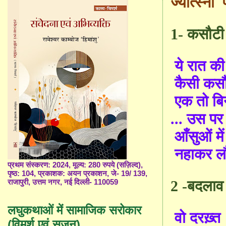
ज्योत्स्ना
1
-
कसौटी
ये रात की
कैसी कसौ
एक तो बि
...
उस पर
आँसुओं में
नहाकर लौ
प्रथम संस्करण: 2024, मूल्य: 280 रुपये (सज़िल्द),
पृष्ठ: 104, प्रकाशक: अयन प्रकाशन, जे- 19/ 139,
2
-
बदलाव
राजापुरी, उत्तम नगर, नई दिल्ली- 110059
लघुकथाओं में सामाजिक सरोकार
वो दरख़्त
(विमर्श एवं सृजन)