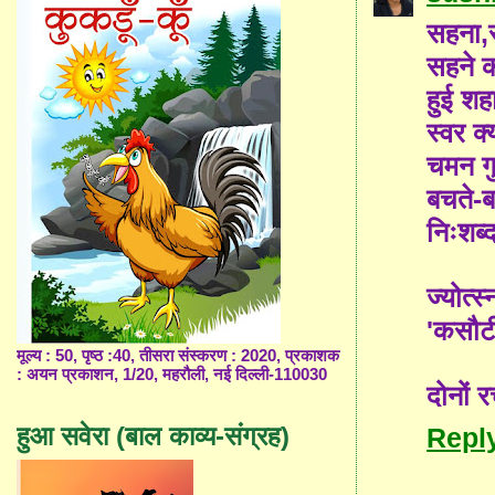
सहना,
सहने क
हुई शह
स्वर क्
चमन गु
बचते-बच
निःशब्
ज्योत्
'कसौटी
मूल्य : 50, पृष्ठ :40, तीसरा संस्करण : 2020, प्रकाशक
: अयन प्रकाशन, 1/20, महरौली, नई दिल्ली-110030
दोनों 
हुआ सवेरा (बाल काव्य-संग्रह)
Repl