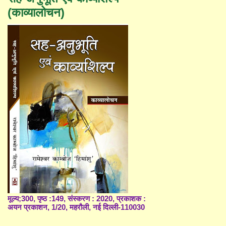
(काव्यालोचन)
मूल्य;300, पृष्ठ :149, संस्करण : 2020, प्रकाशक :
अयन प्रकाशन, 1/20, महरौली, नई दिल्ली-110030