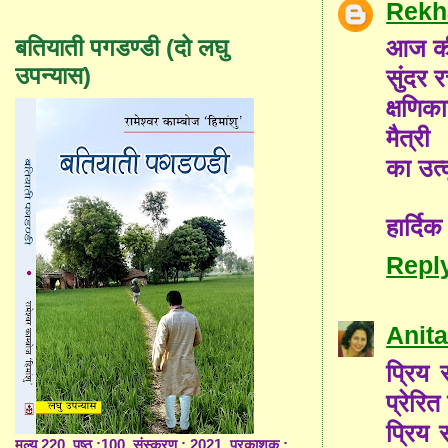
Rekh
आज की 
बतियाती पगडण्डी (दो लघु
उपन्यास)
सुंदर 
क्षणिक
मैत्री
का उत्
हार्दिक
Repl
Anita
प्रिय 
प्रेरि
प्रिय 
मूल्य 220, पृष्ठ :100, संस्करण : 2021, प्रकाशक :