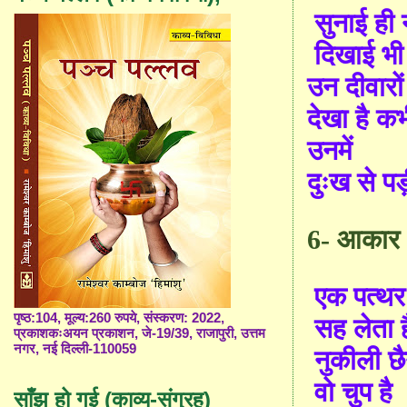
सुनाई ही 
दिखाई भी 
उन दीवारो
देखा है क
उनमें
दुःख से पड़
6
-
आकार
एक पत्थर
पृष्ठ:104, मूल्य:260 रुपये, संस्करण: 2022,
सह लेता ह
प्रकाशकःअयन प्रकाशन, जे-19/39, राजापुरी, उत्तम
नगर, नई दिल्ली-110059
नुकीली छै
वो चुप है
साँझ हो गई (काव्य-संग्रह)