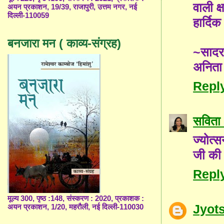
वाली क
अयन प्रकाशन, 19/39, राजापुरी, उत्तम नगर, नई
दिल्ली-110059
हार्दि
बनजारा मन ( काव्य-संग्रह)
~साद
अनिता
Repl
सविता 
ज्योत्
जी की 
Repl
मूल्य 300, पृष्ठ :148, संस्करण : 2020, प्रकाशक :
Jyot
अयन प्रकाशन, 1/20, महरौली, नई दिल्ली-110030