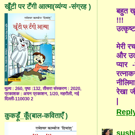
खूँटी पर टँगी आत्मा(व्यंग्य -संग्रह )
बहुत ख
!!!
उत्कृष्
मेरी र
और उत्
प्यार
रत्नाक
नीलिमा 
मूल्य : 260, पृष्ठ :132, तीसरा संस्करण : 2020,
रेखा ज
प्रकाशक : अयन प्रकाशन, 1/20, महरौली, नई
दिल्ली-110030 2
|
Repl
कुकड़ूँ_कूँ(बाल-कविताएँ )
sushi