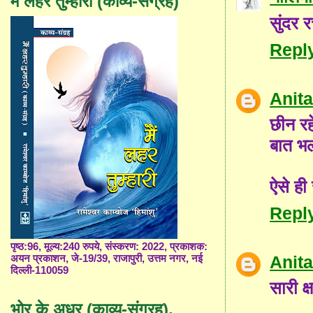
मैं लहर तुम्हारी (काव्य-संग्रह)
सुंदर 
Repl
Anit
छीन रहे
बात भल
ऐसे ही
Repl
पृष्ठ:96, मूल्य:240 रुपये, संस्करण: 2022, प्रकाशक:
Anit
अयन प्रकाशन, जे-19/39, राजापुरी, उत्तम नगर, नई
दिल्ली-110059
सारी क
भोर के अधर (काव्य-संग्रह),