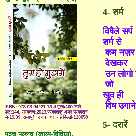
4
-
शर्म
विषैले सर्प
शर्म से
कम नज़र 
देखकर
उन लोगो
जो
खुद ही
विष उगाने
ISBN: 978-93-94221-73-4 मूल्यः400 रुपये,
पृष्ठ:144, संस्करण:2023,प्रकाशकःअयन प्रकाशन
जे-19/39, राजापुरी, उत्तम नगर, नई दिल्ली-110059
5
-
दरारें
पञ्च पल्लव (काव्य-विविधा),