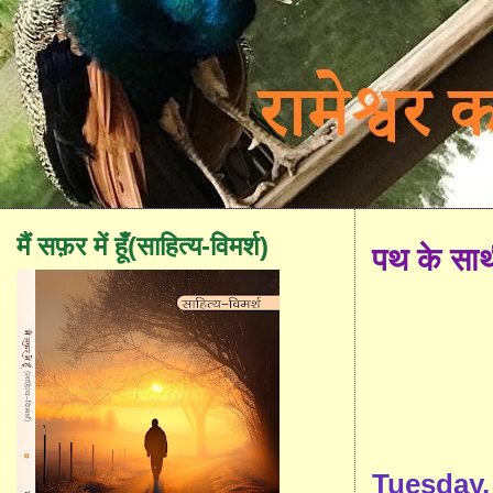
मैं सफ़र में हूँ(साहित्य-विमर्श)
पथ के सा
Tuesday,