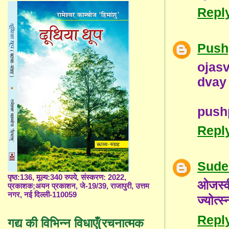
Repl
Push
ojas
dvay
push
Repl
Sude
पृष्ठ:136, मूल्य:340 रुपये, संस्करण: 2022,
ओजस्व
प्रकाशक;अयन प्रकाशन, जे-19/39, राजापुरी, उत्तम
नगर, नई दिल्ली-110059
ज्योत्
Repl
गद्य की विभिन्न विधाएँ(रचनात्मक