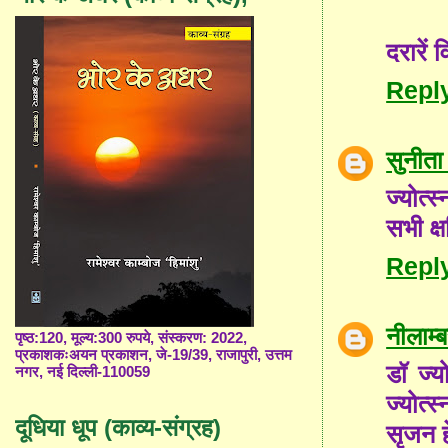
दरारें 
Repl
सुनीता
ज्योत्स
सभी क्
Repl
नीलाम
पृष्ठ:120, मूल्य:300 रुपये, संस्करण: 2022,
प्रकाशकःअयन प्रकाशन, जे-19/39, राजापुरी, उत्तम
डॉ ज्य
नगर, नई दिल्ली-110059
ज्योत्
दूधिया धूप (काव्य-संग्रह)
सृजन ह