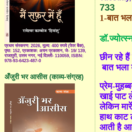
733
1-
बात भल
डॉ.ज्योत्स्न
प्रथम संस्करण: 2026, मूल्य: 400 रुपये (पेपर बैक),
पृष्ठ: 152, प्रकाशक: अयन प्रकाशन, जे- 19/ 139,
छीन रहे हैं 
राजापुरी, उत्तम नगर, नई दिल्ली- 110059, ISBN:
978-93-6423-487-0
बात भला 
अँजुरी भर आसीस (काव्य-संग्रह)
प्रेम-मुह
खाई पाट ल
लेकिन मारे
हाथ काट ल
आती है आ