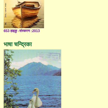
653 हाइकु -संस्करण :2013
भाषा चन्द्रिका