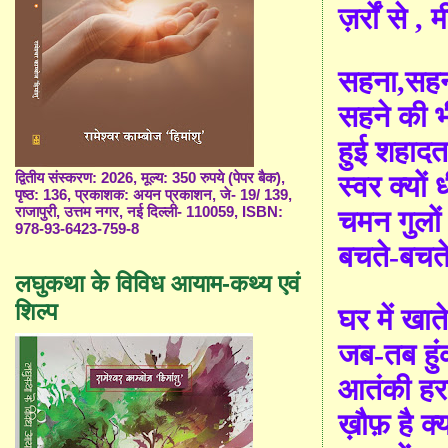
ज़र्रों से
,
म
सहना
,
सह
सहने की भ
हुई शहाद
द्वितीय संस्करण: 2026, मूल्य: 350 रुपये (पेपर बैक),
स्वर क्यों 
पृष्ठ: 136, प्रकाशक: अयन प्रकाशन, जे- 19/ 139,
राजापुरी, उत्तम नगर, नई दिल्ली- 110059, ISBN:
चमन गुलों
978-93-6423-759-8
बचते-बचते 
लघुकथा के विविध आयाम-कथ्य एवं
शिल्प
घर में खात
जब-तब हुंक
आतंकी हरक
ख़ौफ़ है क्