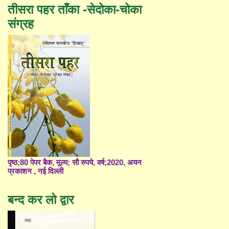
तीसरा पहर ताँका -सेदोका-चोका
संग्रह
पृष्ठ;80 पेपर बैक, मूल्य; सौ रुपये, वर्ष;2020, अयन
प्रकाशन , नई दिल्ली
बन्द कर लो द्वार