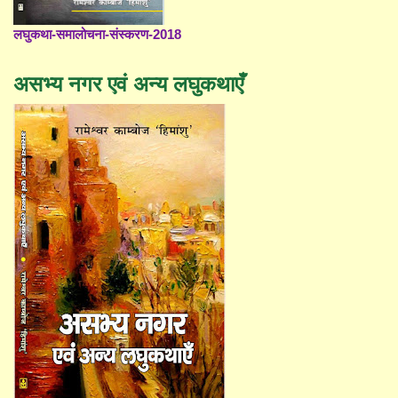
लघुकथा-समालोचना-संस्करण-2018
असभ्य नगर एवं अन्य लघुकथाएँ