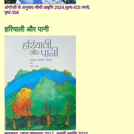
अंग्रेज़ी से अनुवाद-चौथी आवृत्ति 2024,मूल्यः415 रुपये,
पृष्ठः356
हरियाली और पानी
बालकथा -पहला संस्करण-2017, आठवीं आवृत्ति;2024,