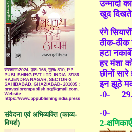
उन्मादों क
खुद दिखते 
रंगे सियारो
ठीक-
ठीक 
हटा नकाबे
हर मंशा क
संस्करणः2024, पृष्ठः 165, मूल्यः 310, P.P.
छीनों सारे 
PUBLISHING PVT. LTD. INDIA. 3/186
RAJENDRA NAGAR, SECTOR-2,
इन झूठे मक
SAHIBABAD, GHAZIABAD- 201005 ;
pravasiprempublishing@gmail.com,
-0-
29.
Website-
https://www.pppublishingindia.press
-0-
संवेदना एवं अभिव्यक्ति (काव्य-
2-
क्षणिकाए
विमर्श)