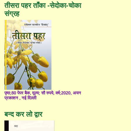
तीसरा पहर ताँका -सेदोका-चोका
संग्रह
पृष्ठ;80 पेपर बैक, मूल्य; सौ रुपये, वर्ष;2020, अयन
प्रकाशन , नई दिल्ली
बन्द कर लो द्वार