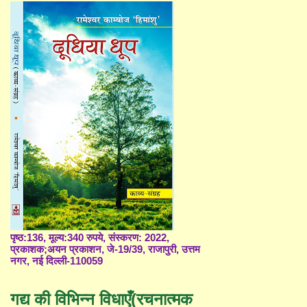
पृष्ठ:136, मूल्य:340 रुपये, संस्करण: 2022,
प्रकाशक;अयन प्रकाशन, जे-19/39, राजापुरी, उत्तम
नगर, नई दिल्ली-110059
गद्य की विभिन्न विधाएँ(रचनात्मक