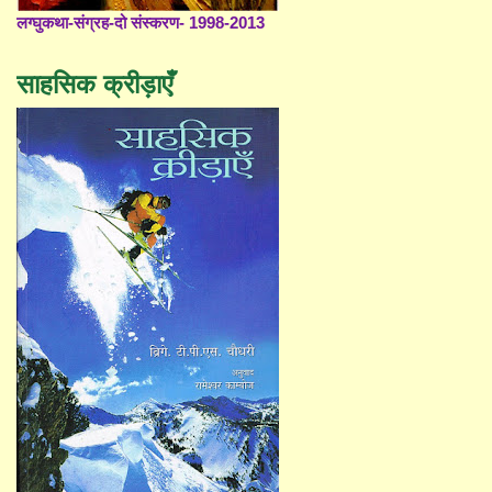
लग्घुकथा-संग्रह-दो संस्करण- 1998-2013
साहसिक क्रीड़ाएँ