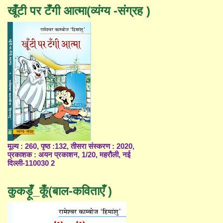
खूँटी पर टँगी आत्मा(व्यंग्य -संग्रह )
मूल्य : 260, पृष्ठ :132, तीसरा संस्करण : 2020,
प्रकाशक : अयन प्रकाशन, 1/20, महरौली, नई
दिल्ली-110030 2
कुकड़ूँ_कूँ(बाल-कविताएँ )