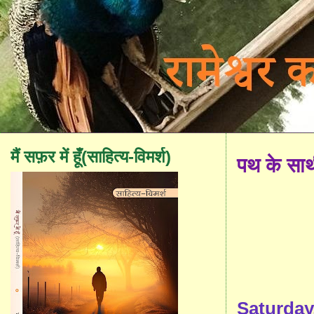
मैं सफ़र में हूँ(साहित्य-विमर्श)
पथ के सा
Saturday,