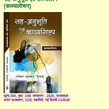
(काव्यालोचन)
मूल्य;300, पृष्ठ :149, संस्करण : 2020, प्रकाशक :
अयन प्रकाशन, 1/20, महरौली, नई दिल्ली-110030