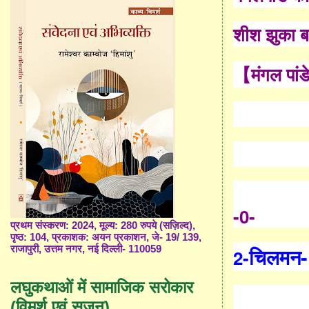
शीश झुका ब
【मंगल पांड
-0-
प्रथम संस्करण: 2024, मूल्य: 280 रुपये (सज़िल्द),
पृष्ठ: 104, प्रकाशक: अयन प्रकाशन, जे- 19/ 139,
चिलमन
-
राजापुरी, उत्तम नगर, नई दिल्ली- 110059
2-
लघुकथाओं में सामाजिक सरोकार
(विमर्श एवं सृजन)