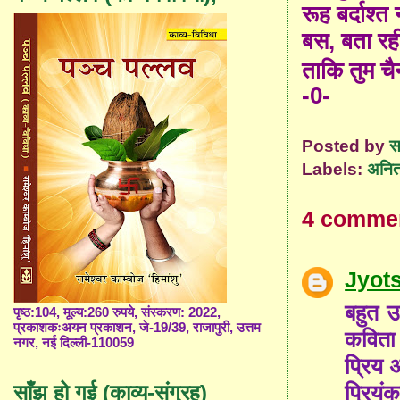
रूह बर्दाश्
बस
,
बता रह
ताकि तुम च
-0-
Posted by
स
Labels:
अनित
4 comme
Jyot
बहुत उ
पृष्ठ:104, मूल्य:260 रुपये, संस्करण: 2022,
प्रकाशकःअयन प्रकाशन, जे-19/39, राजापुरी, उत्तम
कविता
नगर, नई दिल्ली-110059
प्रिय 
प्रियं
साँझ हो गई (काव्य-संग्रह)