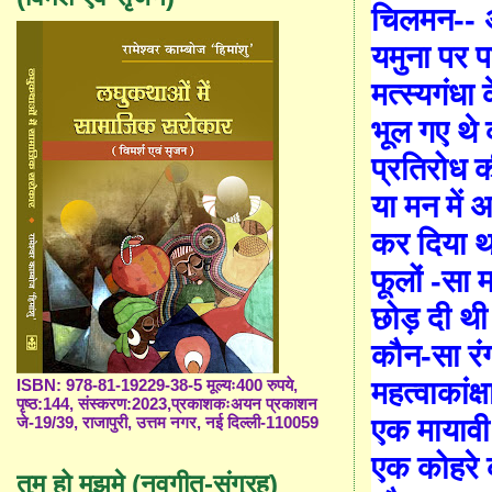
चिलमन
-
-
यमुना पर 
मत्स्यगंधा 
भूल गए थे 
प्रतिरोध क
या मन में
कर दिया थ
फूलों
-
सा म
छोड़ दी थी 
कौन
-
सा र
महत्वाकांक्ष
ISBN: 978-81-19229-38-5 मूल्यः400 रुपये,
पृष्ठ:144, संस्करण:2023,प्रकाशकःअयन प्रकाशन
एक मायावी 
जे-19/39, राजापुरी, उत्तम नगर, नई दिल्ली-110059
एक कोहरे
तुम हो मुझमे (नवगीत-संग्रह)