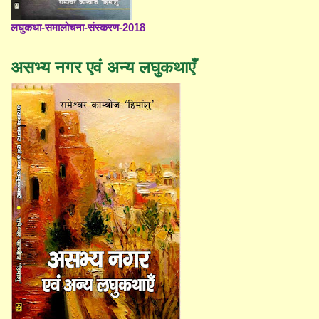
लघुकथा-समालोचना-संस्करण-2018
असभ्य नगर एवं अन्य लघुकथाएँ