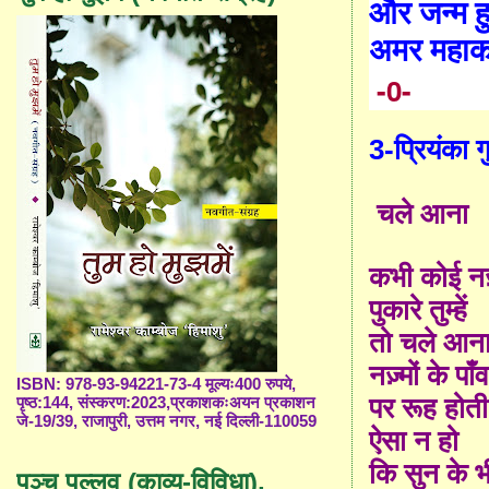
और जन्म 
अमर महाका
-0-
3-प्रियंका गु
चले आना
कभी कोई नज़
पुकारे तुम्हें
तो चले आन
नज़्मों के पाँ
ISBN: 978-93-94221-73-4 मूल्यः400 रुपये,
पर रूह होती 
पृष्ठ:144, संस्करण:2023,प्रकाशकःअयन प्रकाशन
जे-19/39, राजापुरी, उत्तम नगर, नई दिल्ली-110059
ऐसा न हो
कि सुन के 
पञ्च पल्लव (काव्य-विविधा),