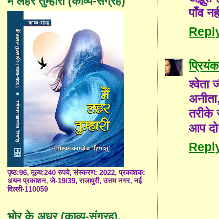
मैं लहर तुम्हारी (काव्य-संग्रह)
पाँव न
Repl
प्रियंक
श्वेता 
अनीता,
तरीके स
आप दोन
Repl
पृष्ठ:96, मूल्य:240 रुपये, संस्करण: 2022, प्रकाशक:
अयन प्रकाशन, जे-19/39, राजापुरी, उत्तम नगर, नई
दिल्ली-110059
भोर के अधर (काव्य-संग्रह),