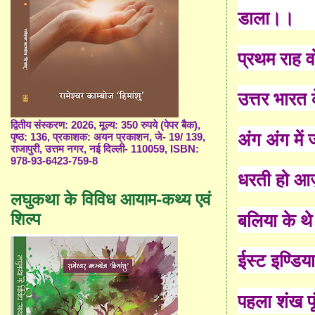
डाला।।
प्रथम राह 
उत्तर भारत 
द्वितीय संस्करण: 2026, मूल्य: 350 रुपये (पेपर बैक),
अंग अंग में
पृष्ठ: 136, प्रकाशक: अयन प्रकाशन, जे- 19/ 139,
राजापुरी, उत्तम नगर, नई दिल्ली- 110059, ISBN:
978-93-6423-759-8
धरती हो आज़
लघुकथा के विविध आयाम-कथ्य एवं
बलिया के थ
शिल्प
ईस्ट इण्डि
पहला शंख फू