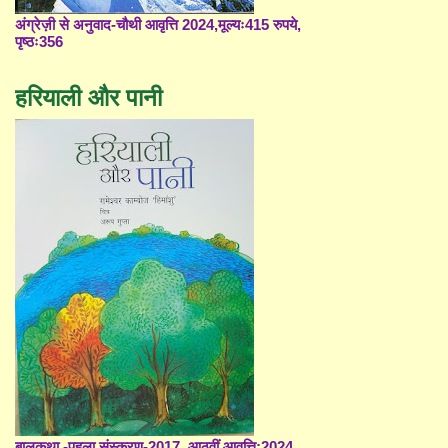
अंग्रेज़ी से अनुवाद-चौथी आवृत्ति 2024,मूल्यः415 रुपये,
पृष्ठः356
हरियाली और पानी
बालकथा -पहला संस्करण-2017, आठवीं आवृत्ति;2024,