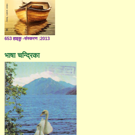
653 हाइकु -संस्करण :2013
भाषा चन्द्रिका