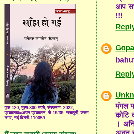
आप सभ
!!!
Repl
Gopa
bahu
Repl
Unk
मंगल प
पृष्ठ:120, मूल्य:300 रुपये, संस्करण: 2022,
प्रकाशक=अयन प्रकाशन, जे-19/39, राजापुरी, उत्तम
कोटि क
नगर, नई दिल्ली-110059
। अनि
अद्भुत 