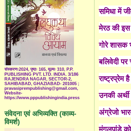
समिधा में 
मेरठ की इस
गोरे शासक 
बलिवेदी पर 
संस्करणः2024, पृष्ठः 165, मूल्यः 310, P.P.
PUBLISHING PVT. LTD. INDIA. 3/186
राष्ट्रप्रे
RAJENDRA NAGAR, SECTOR-2,
SAHIBABAD, GHAZIABAD- 201005 ;
pravasiprempublishing@gmail.com,
उनकी अर्थी
Website-
https://www.pppublishingindia.press
अंग्रेजो भा
संवेदना एवं अभिव्यक्ति (काव्य-
विमर्श)
मंगलपांडे क