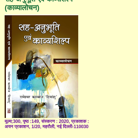
(काव्यालोचन)
मूल्य;300, पृष्ठ :149, संस्करण : 2020, प्रकाशक :
अयन प्रकाशन, 1/20, महरौली, नई दिल्ली-110030