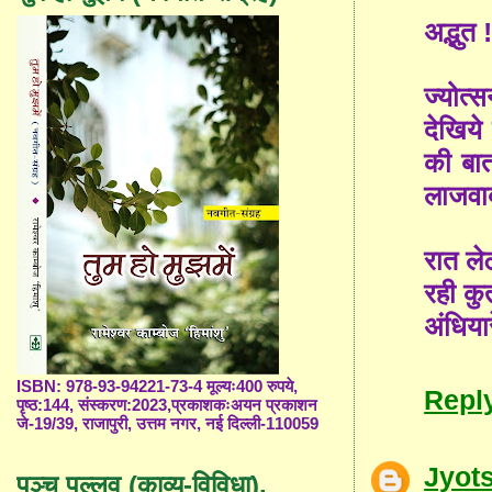
अद्भुत !
ज्योत्
देखिये
की बात
लाजवाब
रात लेट
रही कु
अंधियार
ISBN: 978-93-94221-73-4 मूल्यः400 रुपये,
Repl
पृष्ठ:144, संस्करण:2023,प्रकाशकःअयन प्रकाशन
जे-19/39, राजापुरी, उत्तम नगर, नई दिल्ली-110059
Jyot
पञ्च पल्लव (काव्य-विविधा),