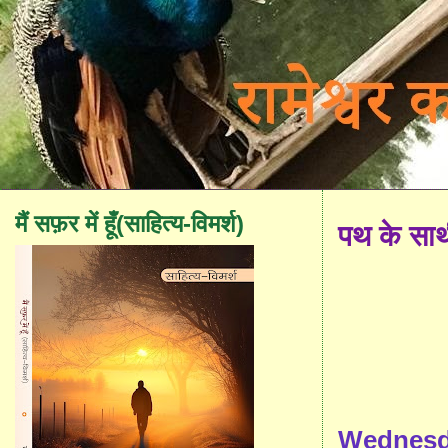
मैं सफ़र में हूँ(साहित्य-विमर्श)
पथ के सा
Wednesda