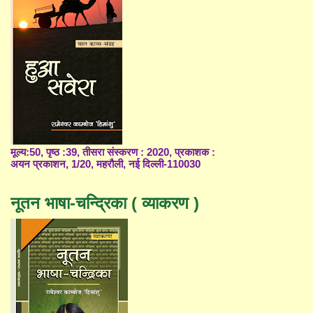
मूल्य:50, पृष्ठ :39, तीसरा संस्करण : 2020, प्रकाशक :
अयन प्रकाशन, 1/20, महरौली, नई दिल्ली-110030
नूतन भाषा-चन्द्रिका ( व्याकरण )