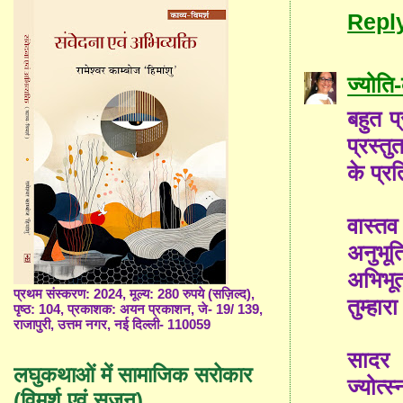
Repl
ज्योत
बहुत प
प्रस्त
के प्रत
वास्तव
अनुभूत
अभिभू
प्रथम संस्करण: 2024, मूल्य: 280 रुपये (सज़िल्द),
तुम्हारा
पृष्ठ: 104, प्रकाशक: अयन प्रकाशन, जे- 19/ 139,
राजापुरी, उत्तम नगर, नई दिल्ली- 110059
सादर
लघुकथाओं में सामाजिक सरोकार
ज्योत्स्
(विमर्श एवं सृजन)