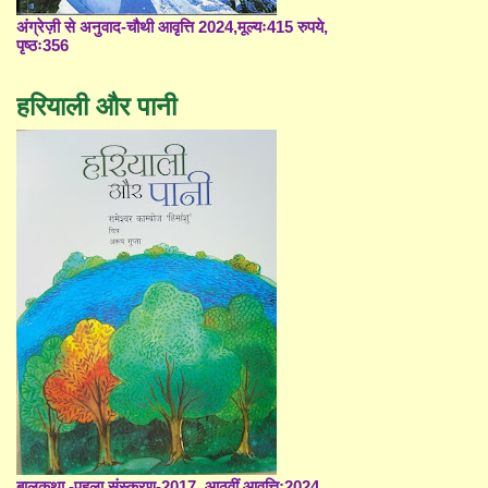
अंग्रेज़ी से अनुवाद-चौथी आवृत्ति 2024,मूल्यः415 रुपये,
पृष्ठः356
हरियाली और पानी
बालकथा -पहला संस्करण-2017, आठवीं आवृत्ति;2024,