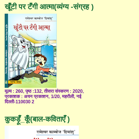
खूँटी पर टँगी आत्मा(व्यंग्य -संग्रह )
मूल्य : 260, पृष्ठ :132, तीसरा संस्करण : 2020,
प्रकाशक : अयन प्रकाशन, 1/20, महरौली, नई
दिल्ली-110030 2
कुकड़ूँ_कूँ(बाल-कविताएँ )