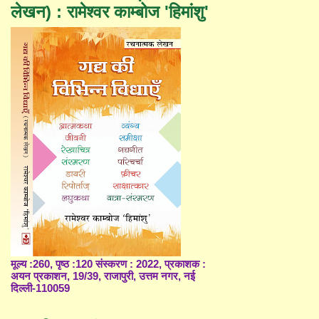
लेखन) : रामेश्वर काम्बोज 'हिमांशु'
मूल्य :260, पृष्ठ :120 संस्करण : 2022, प्रकाशक :
अयन प्रकाशन, 19/39, राजापुरी, उत्तम नगर, नई
दिल्ली-110059