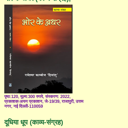
पृष्ठ:120, मूल्य:300 रुपये, संस्करण: 2022,
प्रकाशकःअयन प्रकाशन, जे-19/39, राजापुरी, उत्तम
नगर, नई दिल्ली-110059
दूधिया धूप (काव्य-संग्रह)