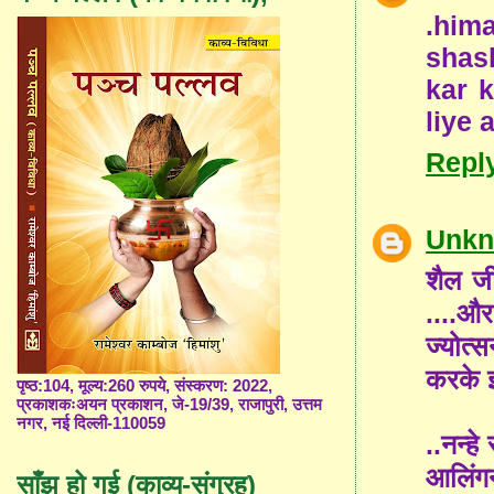
.him
shash
kar 
liye 
Repl
Unk
शैल जी
....और
ज्योत्
करके 
पृष्ठ:104, मूल्य:260 रुपये, संस्करण: 2022,
प्रकाशकःअयन प्रकाशन, जे-19/39, राजापुरी, उत्तम
नगर, नई दिल्ली-110059
..नन्ह
आलिंगन 
साँझ हो गई (काव्य-संग्रह)