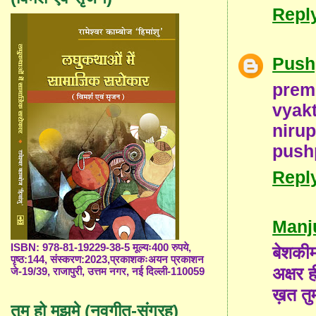
Repl
Push
prem
vyak
nirup
push
Repl
Manj
ISBN: 978-81-19229-38-5 मूल्यः400 रुपये,
बेशकी
पृष्ठ:144, संस्करण:2023,प्रकाशकःअयन प्रकाशन
अक्षर ह
जे-19/39, राजापुरी, उत्तम नगर, नई दिल्ली-110059
ख़त तु
तुम हो मुझमे (नवगीत-संग्रह)