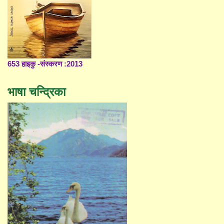
653 हाइकु -संस्करण :2013
भाषा चन्द्रिका