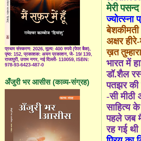
मेरी पसन्द
ज्योत्स्ना 
बेशकीमती
अक्षर हीरे
प्रथम संस्करण: 2026, मूल्य: 400 रुपये (पेपर बैक),
ख़त तुम्हार
पृष्ठ: 152, प्रकाशक: अयन प्रकाशन, जे- 19/ 139,
राजापुरी, उत्तम नगर, नई दिल्ली- 110059, ISBN:
भारत में ह
978-93-6423-487-0
डॉ.शैल रस
अँजुरी भर आसीस (काव्य-संग्रह)
पतझर की इ
-सी मीठी 
साहित्य के
पहले जब म
रह ग
ई
थी
प्रिय का ल