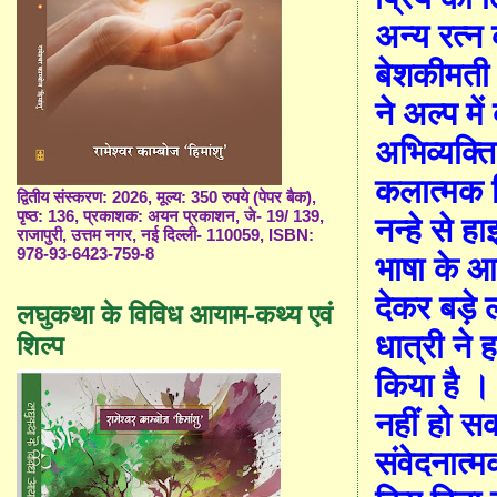
अन्य रत्न
बेशकीमती श
ने अल्प मे
अभिव्यक्त
कलात्मक च
द्वितीय संस्करण: 2026, मूल्य: 350 रुपये (पेपर बैक),
पृष्ठ: 136, प्रकाशक: अयन प्रकाशन, जे- 19/ 139,
नन्हे से ह
राजापुरी, उत्तम नगर, नई दिल्ली- 110059, ISBN:
978-93-6423-759-8
भाषा के आल
देकर बड़े 
लघुकथा के विविध आयाम-कथ्य एवं
धात्री ने ह
शिल्प
किया है । प
नहीं हो सक
संवेदनात्