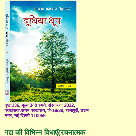
पृष्ठ:136, मूल्य:340 रुपये, संस्करण: 2022,
प्रकाशक;अयन प्रकाशन, जे-19/39, राजापुरी, उत्तम
नगर, नई दिल्ली-110059
गद्य की विभिन्न विधाएँ(रचनात्मक