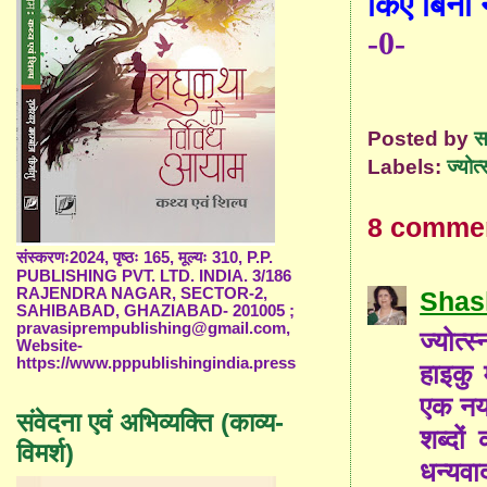
किए बिना 
-0-
Posted by
स
Labels:
ज्योत्
8 comme
संस्करणः2024, पृष्ठः 165, मूल्यः 310, P.P.
PUBLISHING PVT. LTD. INDIA. 3/186
RAJENDRA NAGAR, SECTOR-2,
Shas
SAHIBABAD, GHAZIABAD- 201005 ;
pravasiprempublishing@gmail.com,
ज्योत्
Website-
https://www.pppublishingindia.press
हाइकु 
एक नया
संवेदना एवं अभिव्यक्ति (काव्य-
शब्दो
विमर्श)
धन्यवा