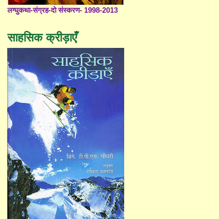
लग्घुकथा-संग्रह-दो संस्करण- 1998-2013
साहसिक क्रीड़ाएँ