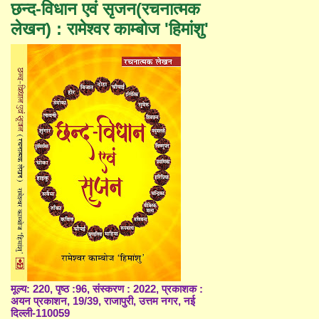
छन्द-विधान एवं सृजन(रचनात्मक
लेखन) : रामेश्वर काम्बोज 'हिमांशु'
मूल्य: 220, पृष्ठ :96, संस्करण : 2022, प्रकाशक :
अयन प्रकाशन, 19/39, राजापुरी, उत्तम नगर, नई
दिल्ली-110059