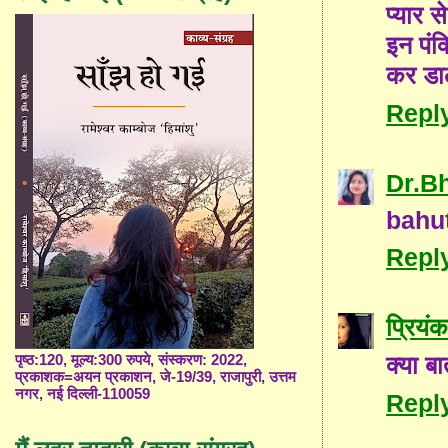
प्यार 
इन पंक्
कर डाल
Repl
Dr.B
bahut
Repl
प्रियंक
क्या बा
पृष्ठ:120, मूल्य:300 रुपये, संस्करण: 2022,
प्रकाशक=अयन प्रकाशन, जे-19/39, राजापुरी, उत्तम
नगर, नई दिल्ली-110059
Repl