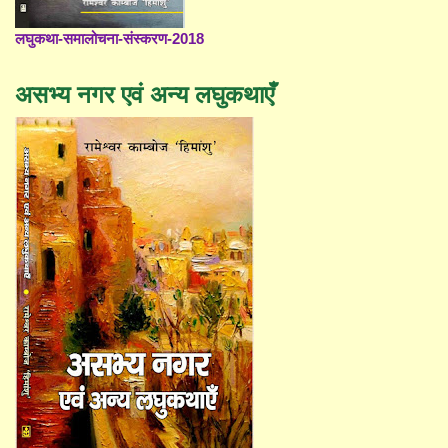
लघुकथा-समालोचना-संस्करण-2018
असभ्य नगर एवं अन्य लघुकथाएँ