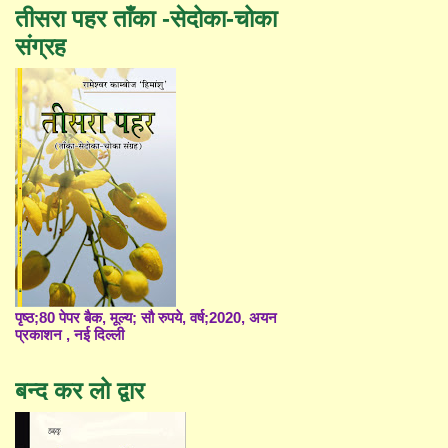
तीसरा पहर ताँका -सेदोका-चोका
संग्रह
पृष्ठ;80 पेपर बैक, मूल्य; सौ रुपये, वर्ष;2020, अयन
प्रकाशन , नई दिल्ली
बन्द कर लो द्वार