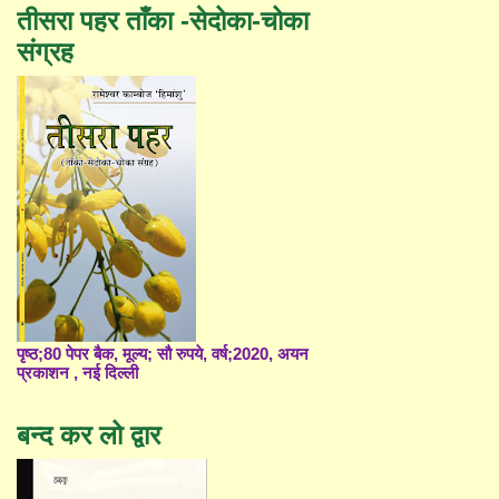
तीसरा पहर ताँका -सेदोका-चोका
संग्रह
पृष्ठ;80 पेपर बैक, मूल्य; सौ रुपये, वर्ष;2020, अयन
प्रकाशन , नई दिल्ली
बन्द कर लो द्वार