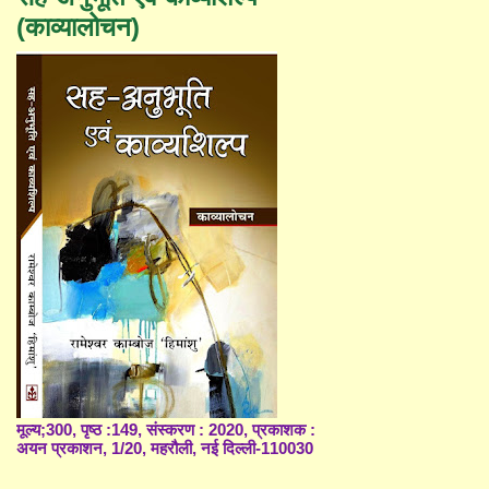
(काव्यालोचन)
मूल्य;300, पृष्ठ :149, संस्करण : 2020, प्रकाशक :
अयन प्रकाशन, 1/20, महरौली, नई दिल्ली-110030