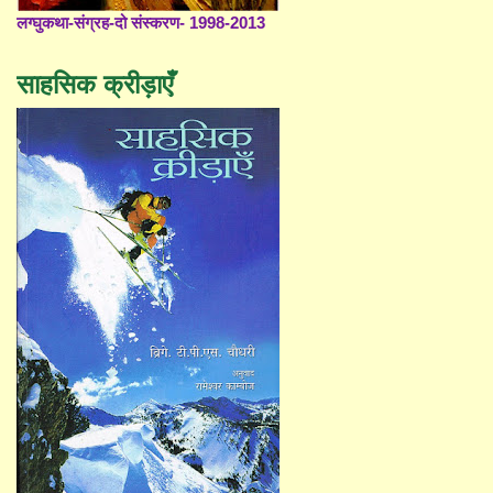
लग्घुकथा-संग्रह-दो संस्करण- 1998-2013
साहसिक क्रीड़ाएँ