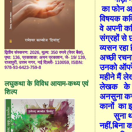
का फोन आ
विषयक
कव
वे अप
नी कव
संग्रहों से
व्यसन रहा 
द्वितीय संस्करण: 2026, मूल्य: 350 रुपये (पेपर बैक),
अच्छी रचन
पृष्ठ: 136, प्रकाशक: अयन प्रकाशन, जे- 19/ 139,
राजापुरी, उत्तम नगर, नई दिल्ली- 110059, ISBN:
उनको ऑपरे
978-93-6423-759-8
महीने मैं 
लघुकथा के विविध आयाम-कथ्य एवं
लेखक
क
शिल्प
अनसुना क
कानों
का इ
सुना थ
नहीं
,
बिना 