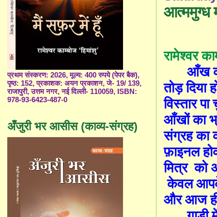
आत्ममुग्ध
रामेश्वर क
आँख क
प्रथम संस्करण: 2026, मूल्य: 400 रुपये (पेपर बैक),
पृष्ठ: 152, प्रकाशक: अयन प्रकाशन, जे- 19/ 139,
तोड़ दिया ह
राजापुरी, उत्तम नगर, नई दिल्ली- 110059, ISBN:
978-93-6423-487-0
विस्तार पा 
आँखों का 
अँजुरी भर आसीस (काव्य-संग्रह)
संग्रह क
फ़ाइनल होकर
मित्र
को अ
केवल
आपक
और आज ही
गाड़ी 