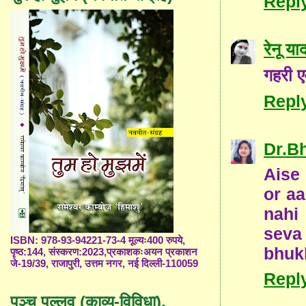
Repl
रेनू या
गहरी ए
Repl
Dr.B
Aise 
or aa
nahi
seva
ISBN: 978-93-94221-73-4 मूल्यः400 रुपये,
bhukh
पृष्ठ:144, संस्करण:2023,प्रकाशकःअयन प्रकाशन
जे-19/39, राजापुरी, उत्तम नगर, नई दिल्ली-110059
Repl
पञ्च पल्लव (काव्य-विविधा),