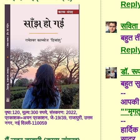
Repl
सविता 
बहुत ती
Repl
डॉ. रूप
बहुत सु
--
आपकी 
""मृगत
पृष्ठ:120, मूल्य:300 रुपये, संस्करण: 2022,
प्रकाशक=अयन प्रकाशन, जे-19/39, राजापुरी, उत्तम
--
नगर, नई दिल्ली-110059
हार्दि
सादर..