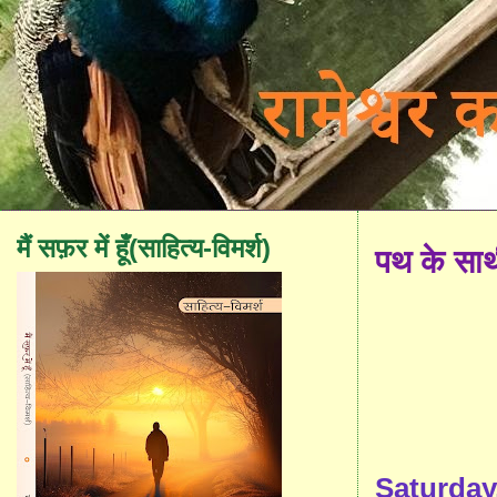
मैं सफ़र में हूँ(साहित्य-विमर्श)
पथ के सा
Saturday