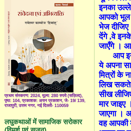
इनका उल्ले
आपको भूल 
भेज दीजिए 
देंगे ,वे इ
जाएँगे । आ
आप इनक
ये अपना सा
मित्रों के 
लिख सकते ह
सीख लीजिए
प्रथम संस्करण: 2024, मूल्य: 280 रुपये (सज़िल्द),
पृष्ठ: 104, प्रकाशक: अयन प्रकाशन, जे- 19/ 139,
मार जाइए ।
राजापुरी, उत्तम नगर, नई दिल्ली- 110059
जाएगा । अ
लघुकथाओं में सामाजिक सरोकार
वह आपकी मू
(विमर्श एवं सृजन)