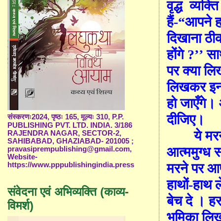
वृद्ध
व्यक्त
हैं-
“
आपने ह
दिखाना ठीक
होंगे ?
’’
साथ
पर क्या ल
लिखकर इनक
हो जाएँगे।
दीजिए।
संस्करणः2024, पृष्ठः 165, मूल्यः 310, P.P.
PUBLISHING PVT. LTD. INDIA. 3/186
ये मर
RAJENDRA NAGAR, SECTOR-2,
SAHIBABAD, GHAZIABAD- 201005 ;
आत्ममुग्ध स
pravasiprempublishing@gmail.com,
Website-
मरने पर आप
https://www.pppublishingindia.press
हाथों-हाथ 
संवेदना एवं अभिव्यक्ति (काव्य-
बेच दे । हर
विमर्श)
भूमिका ल