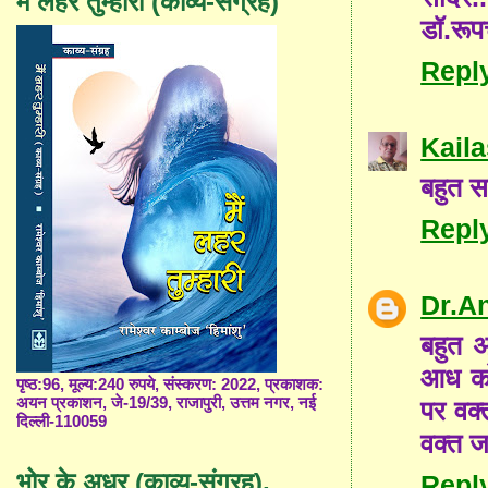
मैं लहर तुम्हारी (काव्य-संग्रह)
डॉ.रूपच
Repl
Kail
बहुत स
Repl
Dr.A
बहुत अ
आध को 
पृष्ठ:96, मूल्य:240 रुपये, संस्करण: 2022, प्रकाशक:
अयन प्रकाशन, जे-19/39, राजापुरी, उत्तम नगर, नई
पर वक्
दिल्ली-110059
वक्त ज
भोर के अधर (काव्य-संग्रह),
Repl