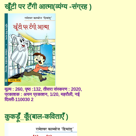
खूँटी पर टँगी आत्मा(व्यंग्य -संग्रह )
मूल्य : 260, पृष्ठ :132, तीसरा संस्करण : 2020,
प्रकाशक : अयन प्रकाशन, 1/20, महरौली, नई
दिल्ली-110030 2
कुकड़ूँ_कूँ(बाल-कविताएँ )