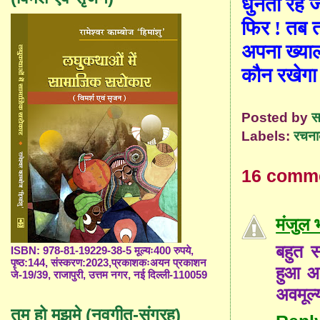
धुनता रह 
फिर ! तब
अपना ख्याल
कौन रखेगा
Posted by
स
Labels:
रचना
16 comm
मंजुल
बहुत स
ISBN: 978-81-19229-38-5 मूल्यः400 रुपये,
पृष्ठ:144, संस्करण:2023,प्रकाशकःअयन प्रकाशन
हुआ आप
जे-19/39, राजापुरी, उत्तम नगर, नई दिल्ली-110059
अवमूल्
तुम हो मुझमे (नवगीत-संग्रह)