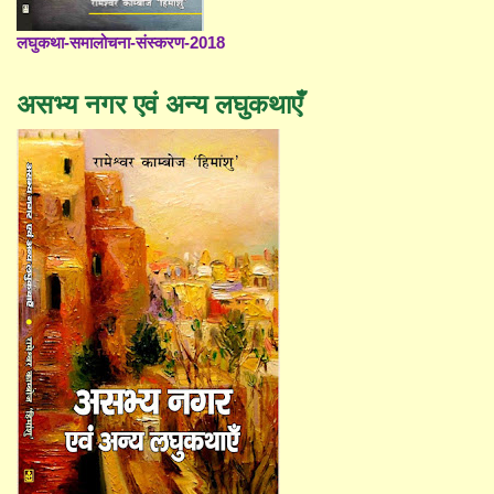
लघुकथा-समालोचना-संस्करण-2018
असभ्य नगर एवं अन्य लघुकथाएँ