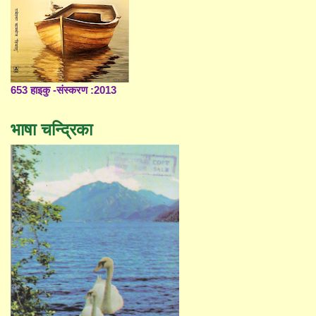
653 हाइकु -संस्करण :2013
भाषा चन्द्रिका