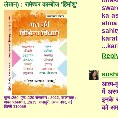
लेखन) : रामेश्वर काम्बोज 'हिमांशु'
swar
ka as
atma 
sahi
kara
...ka
Repl
sushi
आत्म-म
में अस
मूल्य :260, पृष्ठ :120 संस्करण : 2022, प्रकाशक :
इनके स
अयन प्रकाशन, 19/39, राजापुरी, उत्तम नगर, नई
को अमर
दिल्ली-110059