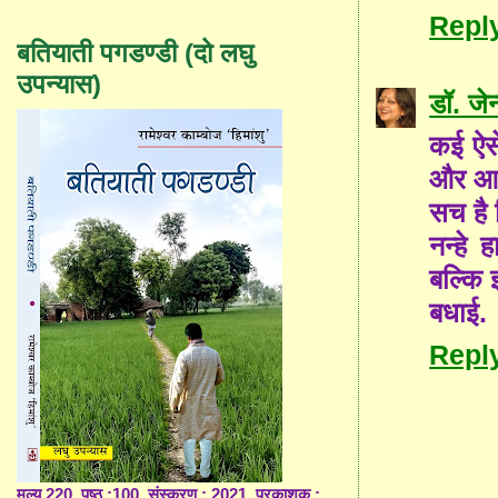
Repl
बतियाती पगडण्डी (दो लघु
उपन्यास)
डॉ. जे
कई ऐसे
और आत्
सच है 
नन्हे
बल्कि 
बधाई.
Repl
मूल्य 220, पृष्ठ :100, संस्करण : 2021, प्रकाशक :