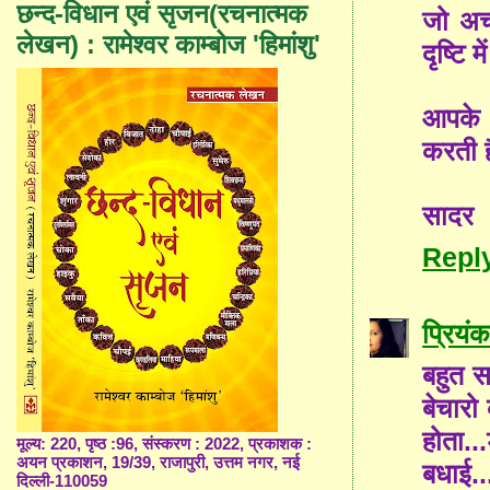
छन्द-विधान एवं सृजन(रचनात्मक
जो अच्
लेखन) : रामेश्वर काम्बोज 'हिमांशु'
दृष्‍टि म
आपके 
करती ह
सादर
Repl
प्रियंक
बहुत स
बेचारो
होता..
मूल्य: 220, पृष्ठ :96, संस्करण : 2022, प्रकाशक :
अयन प्रकाशन, 19/39, राजापुरी, उत्तम नगर, नई
बधाई..
दिल्ली-110059