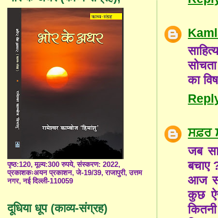
Kaml
साहित्
सोचता 
का विष
Repl
ਸਫ਼ਰ 
जब साह
बचाए 
पृष्ठ:120, मूल्य:300 रुपये, संस्करण: 2022,
प्रकाशकःअयन प्रकाशन, जे-19/39, राजापुरी, उत्तम
आज साह
नगर, नई दिल्ली-110059
कुछ ऐस
दूधिया धूप (काव्य-संग्रह)
कितनी 