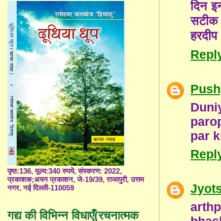
दिन इन
सटीक व्
हरदीप
Repl
Push
Duniy
paro
par k
Repl
पृष्ठ:136, मूल्य:340 रुपये, संस्करण: 2022,
प्रकाशक;अयन प्रकाशन, जे-19/39, राजापुरी, उत्तम
Jyot
नगर, नई दिल्ली-110059
arthp
गद्य की विभिन्न विधाएँ(रचनात्मक
bhas