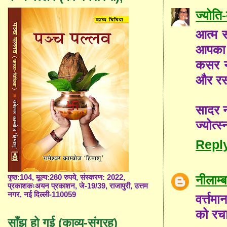
ज्योत
आत्म स
आपका 
कसर नह
और रस 
सादर 
ज्योत्स्
Repl
नीलाम
पृष्ठ:104, मूल्य:260 रुपये, संस्करण: 2022,
प्रकाशकःअयन प्रकाशन, जे-19/39, राजापुरी, उत्तम
नगर, नई दिल्ली-110059
वर्त्तम
को रचा
साँझ हो गई (काव्य-संग्रह)