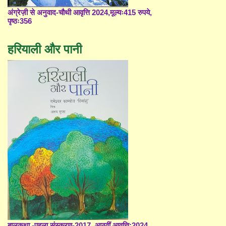
अंग्रेज़ी से अनुवाद-चौथी आवृत्ति 2024,मूल्यः415 रुपये,
पृष्ठः356
हरियाली और पानी
बालकथा -पहला संस्करण-2017, आठवीं आवृत्ति;2024,