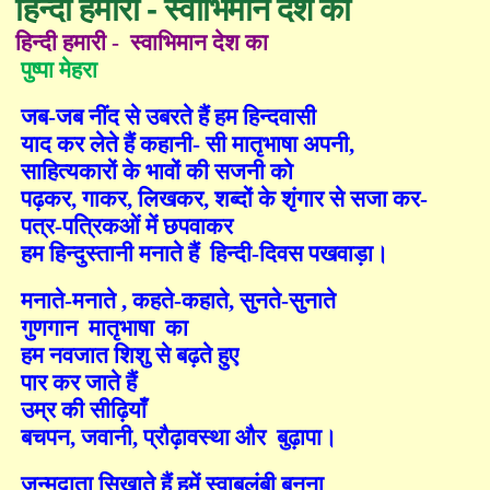
हिन्दी हमारी - स्वाभिमान देश का
हिन्दी
हमारी
- स्वाभिमान
देश
का
पुष्पा
मेहरा
जब
-
जब
नींद
से
उबरते
हैं
हम
हिन्दवासी
याद
कर
लेते
हैं
कहानी
-
सी
मातृभाषा
अपनी
,
साहित्यकारों
के
भावों
की
सजनी
को
पढ़कर
,
गाकर
,
लिखकर
,
शब्दों
के
शृंगार
से
सजा
कर
-
पत्र
-
पत्रिकओं
में
छपवाकर
हम
हिन्दुस्तानी
मनाते
हैं
हिन्दी
-
दिवस
पखवाड़ा।
मनाते
-
मनाते
,
कहते
-
कहाते
,
सुनते
-
सुनाते
गुणगान
मातृभाषा
का
हम
नवजात
शिशु
से
बढ़ते
हुए
पार
कर
जाते
हैं
उम्र
की
सीढ़ियाँ
बचपन
,
जवानी
,
प्रौढ़ावस्था
और
बुढ़ापा।
जन्मदाता
सिखाते
हैं
हमें
स्वाबलंबी
बनना