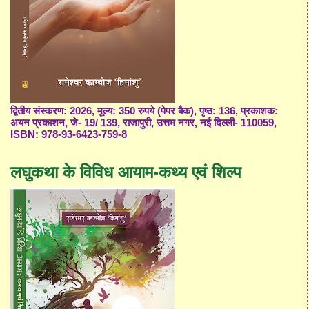
द्वितीय संस्करण: 2026, मूल्य: 350 रुपये (पेपर बैक), पृष्ठ: 136, प्रकाशक:
अयन प्रकाशन, जे- 19/ 139, राजापुरी, उत्तम नगर, नई दिल्ली- 110059,
ISBN: 978-93-6423-759-8
लघुकथा के विविध आयाम-कथ्य एवं शिल्प