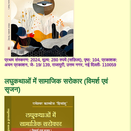
प्रथम संस्करण: 2024, मूल्य: 280 रुपये (सज़िल्द), पृष्ठ: 104, प्रकाशक:
अयन प्रकाशन, जे- 19/ 139, राजापुरी, उत्तम नगर, नई दिल्ली- 110059
लघुकथाओं में सामाजिक सरोकार (विमर्श एवं
सृजन)