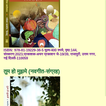
ISBN: 978-81-19229-38-5 मूल्यः400 रुपये, पृष्ठ:144,
संस्करण:2023,प्रकाशकःअयन प्रकाशन जे-19/39, राजापुरी, उत्तम नगर,
नई दिल्ली-110059
तुम हो मुझमे (नवगीत-संग्रह)