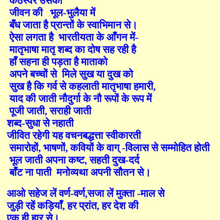
कंठस्वर
उसका
जीवन
की
भूल
-
भुलैया
में
बँध
जाता
है
प्रान्तों
के
स्वाभिमान
से।
ऐसा
लगता
है
भारतीयता
के
आँगन
में
-
मातृभाषा
मातृ
शब्द
का
दोष
सह
रही
है
हाँ
सहना
ही
पड़ता
है
माताको
अपने
बच्चों
से
मिले
सुख
या
दुख
को
सुख
है
कि
गर्व
से
कहलाती
मातृभाषा
हमारी
,
याद
की
जाती
नौदुर्गा
के
नौ
रूपों
के
रूप
में
पूजी
जाती
,
सराही
जाती
शब्द
-
सुधा
से
नहाती
जीवित
रहेगी
यह
वचनबद्धत्ता
स्वीकारती
समारोहों
,
भाषणों
,
कवियों
के
वाग्
-
विलास
से
सम्मोहित
होती
भूल
जाती
अपना
कष्ट
,
सहती
दुख
-
दर्द
बाँट
ना
पाती
मनोव्यथा
अपनी
सौतन
से।
आओ
सहेज
लें
वर्ण
-
वर्ण
,
सजा
लें
मुक्ता
-
माल
से
जुड़ी
रहें
कड़ियाँ
,
हर
प्रांत
,
हर
देश
की
एक
ही
हार
से।