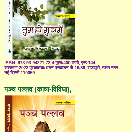
ISBN: 978-93-94221-73-4 मूल्यः400 रुपये, पृष्ठ:144,
संस्करण:2023,प्रकाशकःअयन प्रकाशन जे-19/39, राजापुरी, उत्तम नगर,
नई दिल्ली-110059
पञ्च पल्लव (काव्य-विविधा),