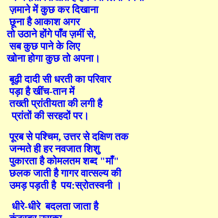
ज़माने
में
कुछ
कर
दिखाना
छूना
है
आकाश
अगर
तो
उठाने
होंगे
पाँव
ज़मीं
से
,
सब
कुछ
पाने
के
लिए
खोना
होगा
कुछ
तो
अपना।
बूढ़ी
दादी
सी
धरती
का
परिवार
पड़ा
है
खींच
-
तान
में
तख्ती
प्रांतीयता
की
लगी
है
प्रांतों
की
सरहदों
पर।
पूरब
से
पश्चिम
,
उत्तर
से
दक्षिण
तक
जन्मते
ही
हर
नवजात
शिशु
पुकारता
है
कोमलतम
शब्द
"
माँ
"
छलक
जाती
है
गागर
वात्सल्य
की
उमड़
पड़ती
है
पय
:
स्रो
तस्वनी
।
धीरे
-
धीरे
बदलता
जाता
है