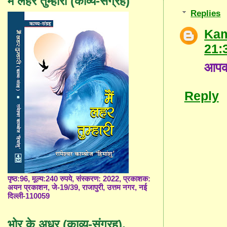
मैं लहर तुम्हारी (काव्य-संग्रह)
Replies
Kam
21:
आपको
Reply
पृष्ठ:96, मूल्य:240 रुपये, संस्करण: 2022, प्रकाशक:
अयन प्रकाशन, जे-19/39, राजापुरी, उत्तम नगर, नई
दिल्ली-110059
भोर के अधर (काव्य-संग्रह),