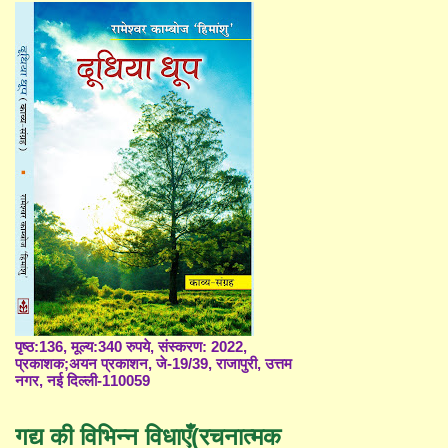
पृष्ठ:136, मूल्य:340 रुपये, संस्करण: 2022,
प्रकाशक;अयन प्रकाशन, जे-19/39, राजापुरी, उत्तम
नगर, नई दिल्ली-110059
गद्य की विभिन्न विधाएँ(रचनात्मक