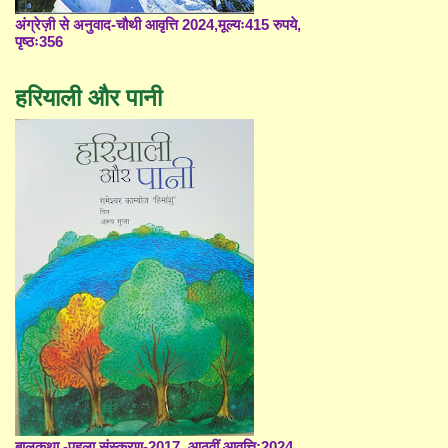
अंग्रेज़ी से अनुवाद-चौथी आवृत्ति 2024,मूल्यः415 रुपये,
पृष्ठः356
हरियाली और पानी
बालकथा -पहला संस्करण-2017, आठवीं आवृत्ति;2024,