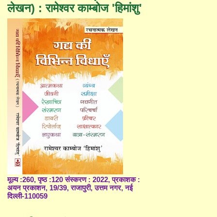
लेखन) : रामेश्वर काम्बोज 'हिमांशु'
मूल्य :260, पृष्ठ :120 संस्करण : 2022, प्रकाशक :
अयन प्रकाशन, 19/39, राजापुरी, उत्तम नगर, नई
दिल्ली-110059