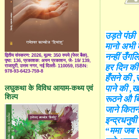
उड़ते पंछी
मानो अभी क
नन्हीं उँगल
द्वितीय संस्करण: 2026, मूल्य: 350 रुपये (पेपर बैक),
पृष्ठ: 136, प्रकाशक: अयन प्रकाशन, जे- 19/ 139,
हर दिन की
राजापुरी, उत्तम नगर, नई दिल्ली- 110059, ISBN:
978-93-6423-759-8
हँसने की ,
पाने की ,ख
लघुकथा के विविध आयाम-कथ्य एवं
शिल्प
रूठने औ बि
जाने कितनी
इन्द्रधनुषी
“
ममा जब स