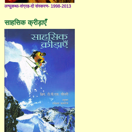
लग्घुकथा-संग्रह-दो संस्करण- 1998-2013
साहसिक क्रीड़ाएँ