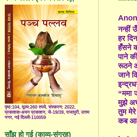
Ano
नन्हीं 
हर दि
हँसने 
पाने क
रूठने 
जाने क
इन्द्रध
“ममा ज
मुझे अ
पृष्ठ:104, मूल्य:260 रुपये, संस्करण: 2022,
तुम मेर
प्रकाशकःअयन प्रकाशन, जे-19/39, राजापुरी, उत्तम
नगर, नई दिल्ली-110059
कब आओ
साँझ हो गई (काव्य-संग्रह)