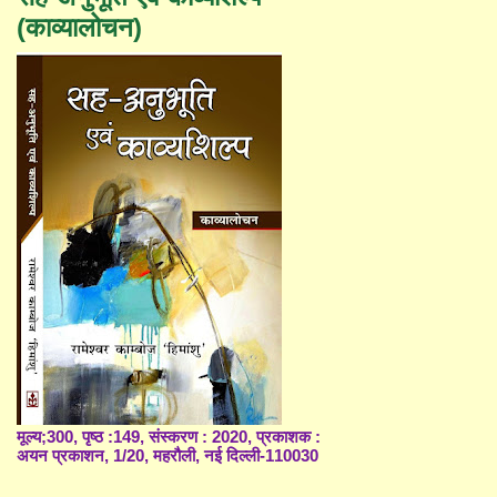
(काव्यालोचन)
मूल्य;300, पृष्ठ :149, संस्करण : 2020, प्रकाशक :
अयन प्रकाशन, 1/20, महरौली, नई दिल्ली-110030