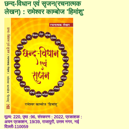
छन्द-विधान एवं सृजन(रचनात्मक
लेखन) : रामेश्वर काम्बोज 'हिमांशु'
मूल्य: 220, पृष्ठ :96, संस्करण : 2022, प्रकाशक :
अयन प्रकाशन, 19/39, राजापुरी, उत्तम नगर, नई
दिल्ली-110059