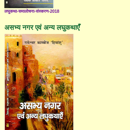
लघुकथा-समालोचना-संस्करण-2018
असभ्य नगर एवं अन्य लघुकथाएँ