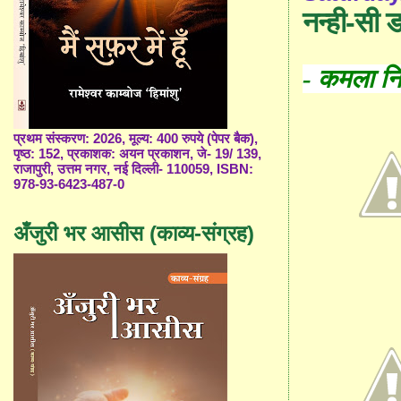
नन्ही-सी 
-
कमला निखु
प्रथम संस्करण: 2026, मूल्य: 400 रुपये (पेपर बैक),
पृष्ठ: 152, प्रकाशक: अयन प्रकाशन, जे- 19/ 139,
राजापुरी, उत्तम नगर, नई दिल्ली- 110059, ISBN:
978-93-6423-487-0
अँजुरी भर आसीस (काव्य-संग्रह)