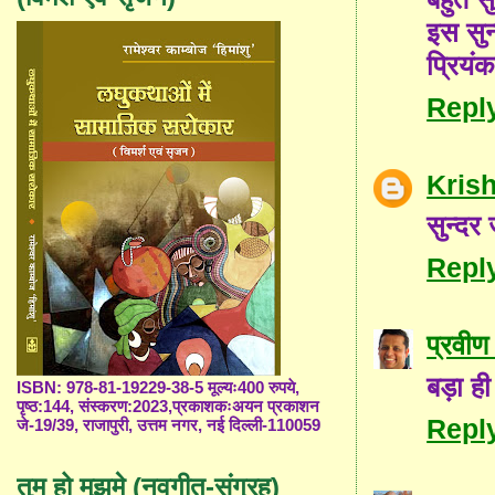
इस सुन
प्रियंक
Repl
Kris
सुन्द
Repl
प्रवीण 
बड़ा ही
ISBN: 978-81-19229-38-5 मूल्यः400 रुपये,
पृष्ठ:144, संस्करण:2023,प्रकाशकःअयन प्रकाशन
Repl
जे-19/39, राजापुरी, उत्तम नगर, नई दिल्ली-110059
तुम हो मुझमे (नवगीत-संग्रह)