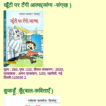
खूँटी पर टँगी आत्मा(व्यंग्य -संग्रह )
मूल्य : 260, पृष्ठ :132, तीसरा संस्करण : 2020,
प्रकाशक : अयन प्रकाशन, 1/20, महरौली, नई
दिल्ली-110030 2
कुकड़ूँ_कूँ(बाल-कविताएँ )