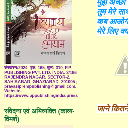
मुझे अच्छा
तुम मेरे साथ
कब आओगी
मेरे लिए क
संस्करणः2024, पृष्ठः 165, मूल्यः 310, P.P.
PUBLISHING PVT. LTD. INDIA. 3/186
RAJENDRA NAGAR, SECTOR-2,
SAHIBABAD, GHAZIABAD- 201005 ;
pravasiprempublishing@gmail.com,
Website-
https://www.pppublishingindia.press
जाने कितन
संवेदना एवं अभिव्यक्ति (काव्य-
विमर्श)