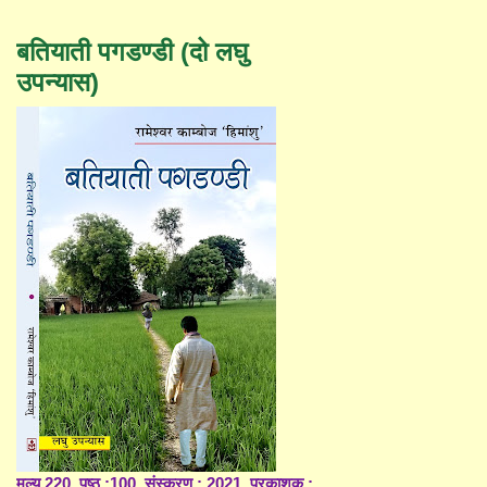
बतियाती पगडण्डी (दो लघु
उपन्यास)
मूल्य 220, पृष्ठ :100, संस्करण : 2021, प्रकाशक :