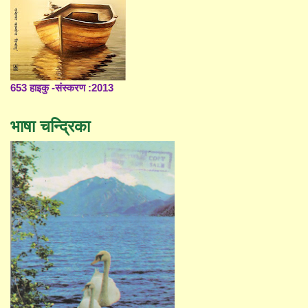
653 हाइकु -संस्करण :2013
भाषा चन्द्रिका