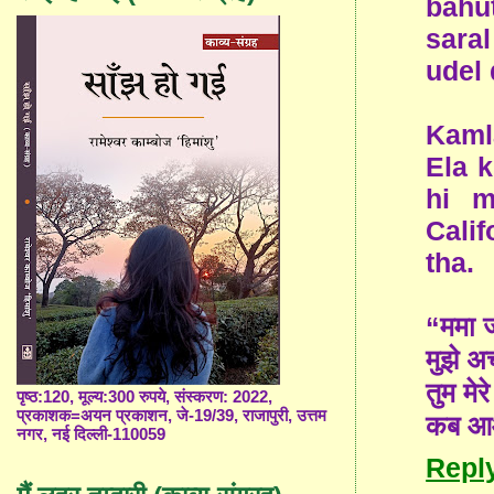
bahut
sara
udel 
Kaml
Ela k
hi m
Cali
tha.
“ममा ज
मुझे अ
तुम मेर
पृष्ठ:120, मूल्य:300 रुपये, संस्करण: 2022,
प्रकाशक=अयन प्रकाशन, जे-19/39, राजापुरी, उत्तम
कब आओ
नगर, नई दिल्ली-110059
Repl