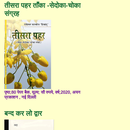
तीसरा पहर ताँका -सेदोका-चोका
संग्रह
पृष्ठ;80 पेपर बैक, मूल्य; सौ रुपये, वर्ष;2020, अयन
प्रकाशन , नई दिल्ली
बन्द कर लो द्वार