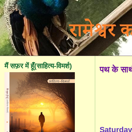
मैं सफ़र में हूँ(साहित्य-विमर्श)
पथ के सा
Saturday