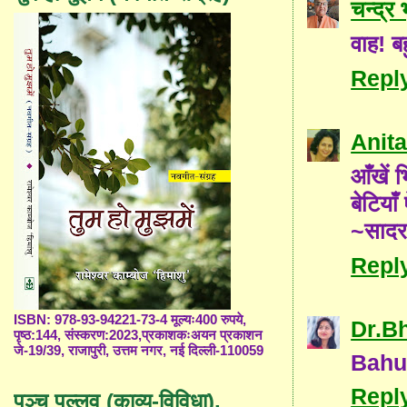
चन्द्र
वाह! ब
Repl
Anita
आँखें 
बेटियाँ
~सादर
Repl
ISBN: 978-93-94221-73-4 मूल्यः400 रुपये,
Dr.B
पृष्ठ:144, संस्करण:2023,प्रकाशकःअयन प्रकाशन
जे-19/39, राजापुरी, उत्तम नगर, नई दिल्ली-110059
Bahut
Repl
पञ्च पल्लव (काव्य-विविधा),