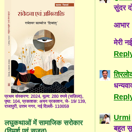
सुंदर द
आभार 
मेरी 
Repl
त्रिलो
धन्यवाद
Repl
प्रथम संस्करण: 2024, मूल्य: 280 रुपये (सज़िल्द),
पृष्ठ: 104, प्रकाशक: अयन प्रकाशन, जे- 19/ 139,
राजापुरी, उत्तम नगर, नई दिल्ली- 110059
Urmi
लघुकथाओं में सामाजिक सरोकार
बहुत सु
(विमर्श एवं सृजन)