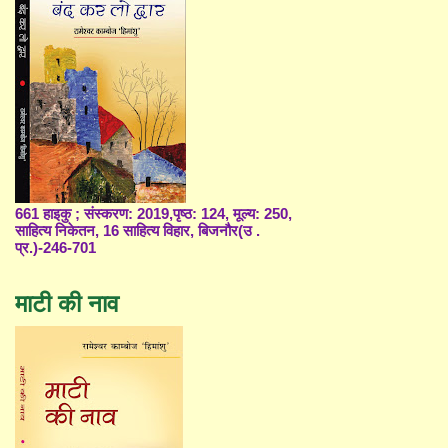
661 हाइकु ; संस्करण: 2019,पृष्ठ: 124, मूल्य: 250,
साहित्य निकेतन, 16 साहित्य विहार, बिजनौर(उ .
प्र.)-246-701
माटी की नाव