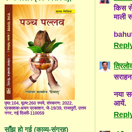
किस से
माली स
bahut
Repl
त्रिलो
सराहना
नया स
आयें.
पृष्ठ:104, मूल्य:260 रुपये, संस्करण: 2022,
प्रकाशकःअयन प्रकाशन, जे-19/39, राजापुरी, उत्तम
Repl
नगर, नई दिल्ली-110059
साँझ हो गई (काव्य-संग्रह)