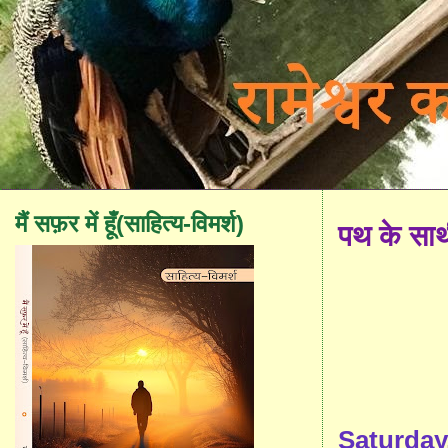
मैं सफ़र में हूँ(साहित्य-विमर्श)
पथ के सा
Saturday