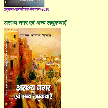
लघुकथा-समालोचना-संस्करण-2018
असभ्य नगर एवं अन्य लघुकथाएँ