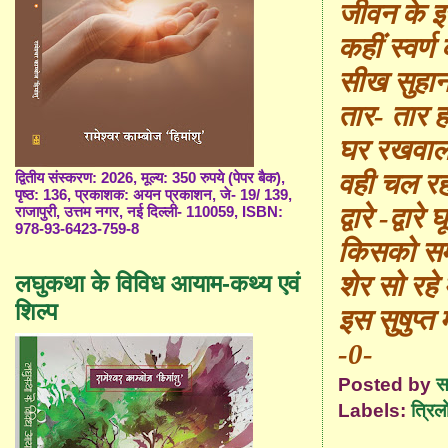
जीवन के 
कहीं स्वर्ण क
सीख सुहा
तार- तार ह
घर रखवाली
वही चल 
द्वितीय संस्करण: 2026, मूल्य: 350 रुपये (पेपर बैक),
पृष्ठ: 136, प्रकाशक: अयन प्रकाशन, जे- 19/ 139,
द्वारे -द्वार
राजापुरी, उत्तम नगर, नई दिल्ली- 110059, ISBN:
978-93-6423-759-8
किसको समझ
लघुकथा के विविध आयाम-कथ्य एवं
शेर सो रहे म
शिल्प
इस सुषुप्त 
-0-
Posted by
स
Labels:
त्रिल