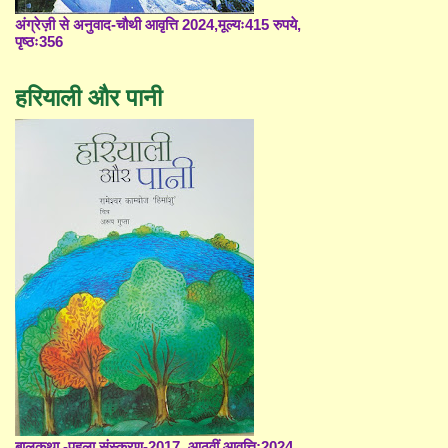
अंग्रेज़ी से अनुवाद-चौथी आवृत्ति 2024,मूल्यः415 रुपये,
पृष्ठः356
हरियाली और पानी
बालकथा -पहला संस्करण-2017, आठवीं आवृत्ति;2024,