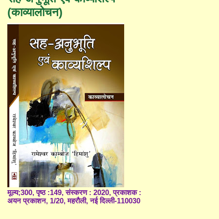
(काव्यालोचन)
मूल्य;300, पृष्ठ :149, संस्करण : 2020, प्रकाशक :
अयन प्रकाशन, 1/20, महरौली, नई दिल्ली-110030