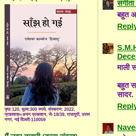
संगीता 
बहुत अच
Repl
S.M.
Dece
माली स
बहुत सा
सादर.
Repl
पृष्ठ:120, मूल्य:300 रुपये, संस्करण: 2022,
प्रकाशक=अयन प्रकाशन, जे-19/39, राजापुरी, उत्तम
नगर, नई दिल्ली-110059
Nave