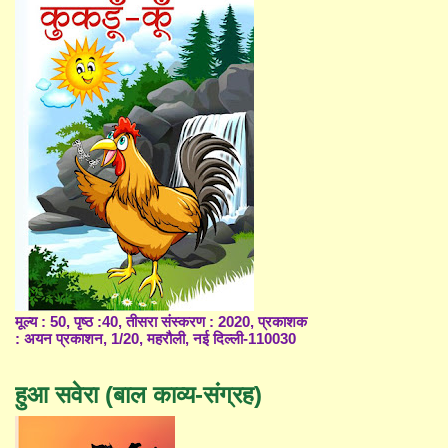
मूल्य : 50, पृष्ठ :40, तीसरा संस्करण : 2020, प्रकाशक
: अयन प्रकाशन, 1/20, महरौली, नई दिल्ली-110030
हुआ सवेरा (बाल काव्य-संग्रह)