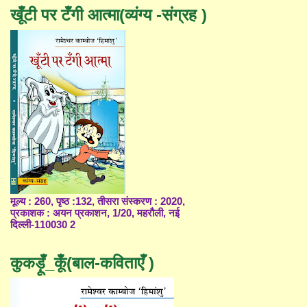
खूँटी पर टँगी आत्मा(व्यंग्य -संग्रह )
मूल्य : 260, पृष्ठ :132, तीसरा संस्करण : 2020,
प्रकाशक : अयन प्रकाशन, 1/20, महरौली, नई
दिल्ली-110030 2
कुकड़ूँ_कूँ(बाल-कविताएँ )