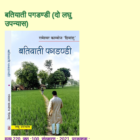
बतियाती पगडण्डी (दो लघु
उपन्यास)
मूल्य 220, पृष्ठ :100, संस्करण : 2021, प्रकाशक :