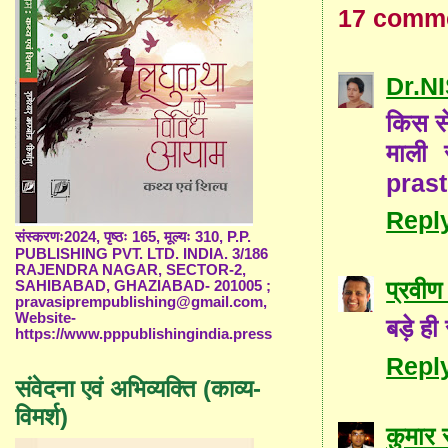
17 comm
Dr.
किस से
माली 
prast
Repl
संस्करणः2024, पृष्ठः 165, मूल्यः 310, P.P.
PUBLISHING PVT. LTD. INDIA. 3/186
RAJENDRA NAGAR, SECTOR-2,
प्रवीण 
SAHIBABAD, GHAZIABAD- 201005 ;
pravasiprempublishing@gmail.com,
Website-
बड़े ह
https://www.pppublishingindia.press
Repl
संवेदना एवं अभिव्यक्ति (काव्य-
विमर्श)
कुमार 