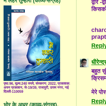
मैं लहर तुम्हारी (काव्य-संग्रह)
द्वारे
किसको
char
prapt
Repl
धीरेन्द
बहुत सु
क्रिसम
पृष्ठ:96, मूल्य:240 रुपये, संस्करण: 2022, प्रकाशक:
अयन प्रकाशन, जे-19/39, राजापुरी, उत्तम नगर, नई
मेरे पो
दिल्ली-110059
Repl
भोर के अधर (काव्य-संग्रह),