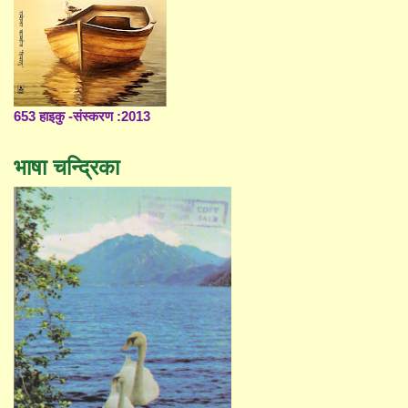
653 हाइकु -संस्करण :2013
भाषा चन्द्रिका