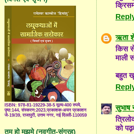
क्रिसम
Repl
ऋता शे
किस से
माली स
बहुत ख
Repl
ISBN: 978-81-19229-38-5 मूल्यः400 रुपये,
सुभाष 
पृष्ठ:144, संस्करण:2023,प्रकाशकःअयन प्रकाशन
जे-19/39, राजापुरी, उत्तम नगर, नई दिल्ली-110059
त्रिलो
को पढ़व
तुम हो मुझमे (नवगीत-संग्रह)