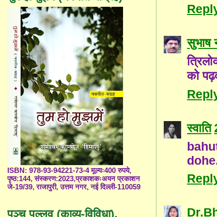
Repl
सुभाष 
त्रिलो
को पढ़व
Repl
स्वाति
bah
dohe.
ISBN: 978-93-94221-73-4 मूल्यः400 रुपये,
Repl
पृष्ठ:144, संस्करण:2023,प्रकाशकःअयन प्रकाशन
जे-19/39, राजापुरी, उत्तम नगर, नई दिल्ली-110059
Dr.B
पञ्च पल्लव (काव्य-विविधा),