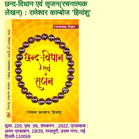
छन्द-विधान एवं सृजन(रचनात्मक
लेखन) : रामेश्वर काम्बोज 'हिमांशु'
मूल्य: 220, पृष्ठ :96, संस्करण : 2022, प्रकाशक :
अयन प्रकाशन, 19/39, राजापुरी, उत्तम नगर, नई
दिल्ली-110059