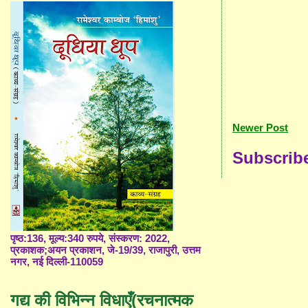
Newer Post
Subscrib
पृष्ठ:136, मूल्य:340 रुपये, संस्करण: 2022,
प्रकाशक;अयन प्रकाशन, जे-19/39, राजापुरी, उत्तम
नगर, नई दिल्ली-110059
गद्य की विभिन्न विधाएँ(रचनात्मक