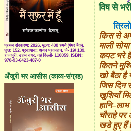
विष से भरी
त्रिलोक
किस से अप
माली सोया ब
प्रथम संस्करण: 2026, मूल्य: 400 रुपये (पेपर बैक),
पृष्ठ: 152, प्रकाशक: अयन प्रकाशन, जे- 19/ 139,
कपट भरे ह
राजापुरी, उत्तम नगर, नई दिल्ली- 110059, ISBN:
978-93-6423-487-0
कितने मुश्
खो बैठा है 
अँजुरी भर आसीस (काव्य-संग्रह)
जिस दिन से 
खुशियाँ मिल
हानि
–
लाभ क
चौराहे पर
खडे हुए है