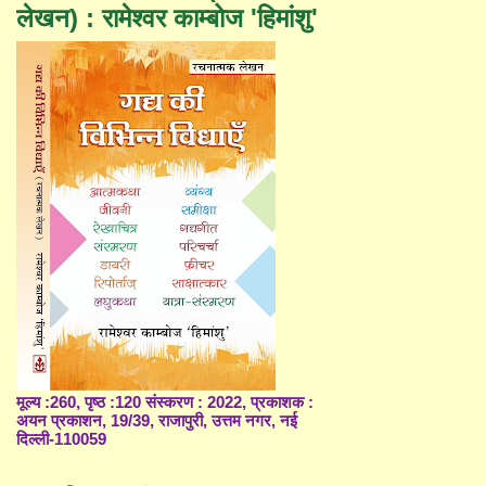
लेखन) : रामेश्वर काम्बोज 'हिमांशु'
मूल्य :260, पृष्ठ :120 संस्करण : 2022, प्रकाशक :
अयन प्रकाशन, 19/39, राजापुरी, उत्तम नगर, नई
दिल्ली-110059