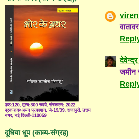
vire
वातावर
Repl
देवेन्द्
जमीन स
Repl
पृष्ठ:120, मूल्य:300 रुपये, संस्करण: 2022,
प्रकाशकःअयन प्रकाशन, जे-19/39, राजापुरी, उत्तम
नगर, नई दिल्ली-110059
दूधिया धूप (काव्य-संग्रह)