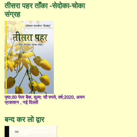
तीसरा पहर ताँका -सेदोका-चोका
संग्रह
पृष्ठ;80 पेपर बैक, मूल्य; सौ रुपये, वर्ष;2020, अयन
प्रकाशन , नई दिल्ली
बन्द कर लो द्वार