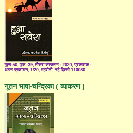
मूल्य:50, पृष्ठ :39, तीसरा संस्करण : 2020, प्रकाशक :
अयन प्रकाशन, 1/20, महरौली, नई दिल्ली-110030
नूतन भाषा-चन्द्रिका ( व्याकरण )