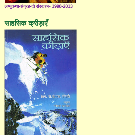
लग्घुकथा-संग्रह-दो संस्करण- 1998-2013
साहसिक क्रीड़ाएँ