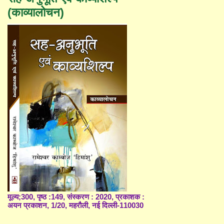
(काव्यालोचन)
मूल्य;300, पृष्ठ :149, संस्करण : 2020, प्रकाशक :
अयन प्रकाशन, 1/20, महरौली, नई दिल्ली-110030