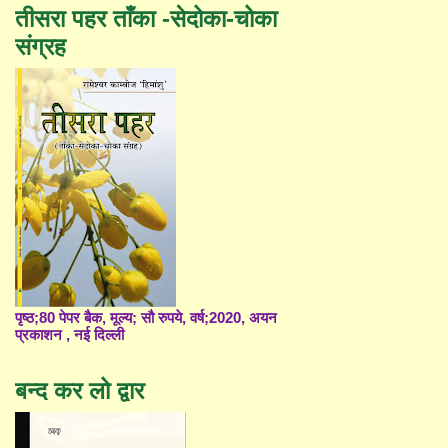
तीसरा पहर ताँका -सेदोका-चोका
संग्रह
पृष्ठ;80 पेपर बैक, मूल्य; सौ रुपये, वर्ष;2020, अयन
प्रकाशन , नई दिल्ली
बन्द कर लो द्वार