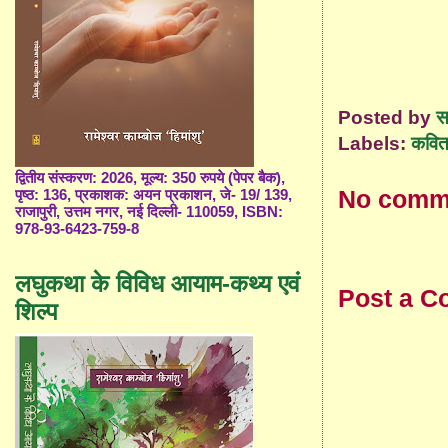
Posted by
स
Labels:
कविता
द्वितीय संस्करण: 2026, मूल्य: 350 रुपये (पेपर बैक),
No comm
पृष्ठ: 136, प्रकाशक: अयन प्रकाशन, जे- 19/ 139,
राजापुरी, उत्तम नगर, नई दिल्ली- 110059, ISBN:
978-93-6423-759-8
लघुकथा के विविध आयाम-कथ्य एवं
Post a 
शिल्प