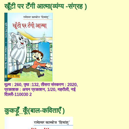
खूँटी पर टँगी आत्मा(व्यंग्य -संग्रह )
मूल्य : 260, पृष्ठ :132, तीसरा संस्करण : 2020,
प्रकाशक : अयन प्रकाशन, 1/20, महरौली, नई
दिल्ली-110030 2
कुकड़ूँ_कूँ(बाल-कविताएँ )