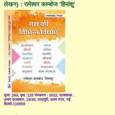
लेखन) : रामेश्वर काम्बोज 'हिमांशु'
मूल्य :260, पृष्ठ :120 संस्करण : 2022, प्रकाशक :
अयन प्रकाशन, 19/39, राजापुरी, उत्तम नगर, नई
दिल्ली-110059