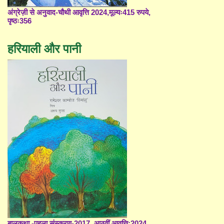
अंग्रेज़ी से अनुवाद-चौथी आवृत्ति 2024,मूल्यः415 रुपये,
पृष्ठः356
हरियाली और पानी
बालकथा -पहला संस्करण-2017, आठवीं आवृत्ति;2024,