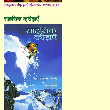
लग्घुकथा-संग्रह-दो संस्करण- 1998-2013
साहसिक क्रीड़ाएँ