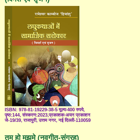
ISBN: 978-81-19229-38-5 मूल्यः400 रुपये,
पृष्ठ:144, संस्करण:2023,प्रकाशकःअयन प्रकाशन
जे-19/39, राजापुरी, उत्तम नगर, नई दिल्ली-110059
तुम हो मुझमे (नवगीत-संग्रह)