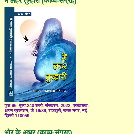
मैं लहर तुम्हारी (काव्य-संग्रह)
पृष्ठ:96, मूल्य:240 रुपये, संस्करण: 2022, प्रकाशक:
अयन प्रकाशन, जे-19/39, राजापुरी, उत्तम नगर, नई
दिल्ली-110059
भोर के अधर (काव्य-संग्रह),