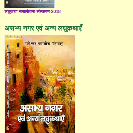
लघुकथा-समालोचना-संस्करण-2018
असभ्य नगर एवं अन्य लघुकथाएँ