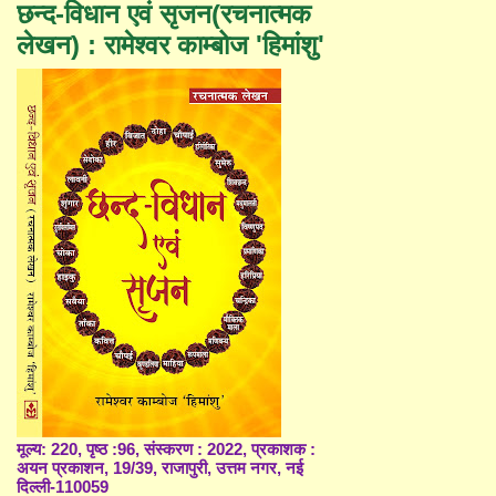
छन्द-विधान एवं सृजन(रचनात्मक
लेखन) : रामेश्वर काम्बोज 'हिमांशु'
मूल्य: 220, पृष्ठ :96, संस्करण : 2022, प्रकाशक :
अयन प्रकाशन, 19/39, राजापुरी, उत्तम नगर, नई
दिल्ली-110059