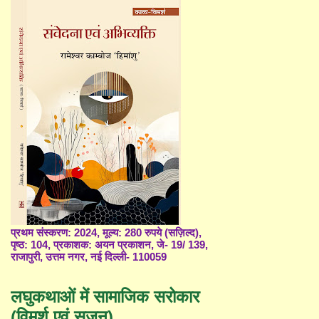
प्रथम संस्करण: 2024, मूल्य: 280 रुपये (सज़िल्द),
पृष्ठ: 104, प्रकाशक: अयन प्रकाशन, जे- 19/ 139,
राजापुरी, उत्तम नगर, नई दिल्ली- 110059
लघुकथाओं में सामाजिक सरोकार
(विमर्श एवं सृजन)