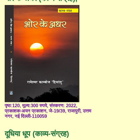
पृष्ठ:120, मूल्य:300 रुपये, संस्करण: 2022,
प्रकाशकःअयन प्रकाशन, जे-19/39, राजापुरी, उत्तम
नगर, नई दिल्ली-110059
दूधिया धूप (काव्य-संग्रह)