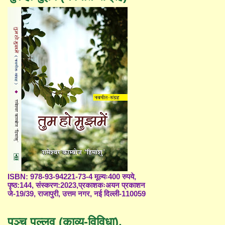
ISBN: 978-93-94221-73-4 मूल्यः400 रुपये,
पृष्ठ:144, संस्करण:2023,प्रकाशकःअयन प्रकाशन
जे-19/39, राजापुरी, उत्तम नगर, नई दिल्ली-110059
पञ्च पल्लव (काव्य-विविधा),