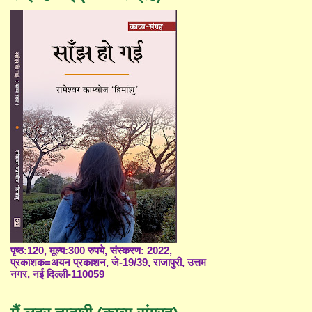
पृष्ठ:120, मूल्य:300 रुपये, संस्करण: 2022,
प्रकाशक=अयन प्रकाशन, जे-19/39, राजापुरी, उत्तम
नगर, नई दिल्ली-110059