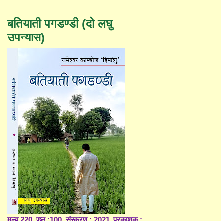
बतियाती पगडण्डी (दो लघु
उपन्यास)
मूल्य 220, पृष्ठ :100, संस्करण : 2021, प्रकाशक :