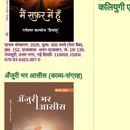
कलियुगी 
प्रथम संस्करण: 2026, मूल्य: 400 रुपये (पेपर बैक),
पृष्ठ: 152, प्रकाशक: अयन प्रकाशन, जे- 19/ 139,
राजापुरी, उत्तम नगर, नई दिल्ली- 110059, ISBN:
978-93-6423-487-0
अँजुरी भर आसीस (काव्य-संग्रह)