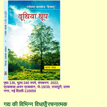
पृष्ठ:136, मूल्य:340 रुपये, संस्करण: 2022,
प्रकाशक;अयन प्रकाशन, जे-19/39, राजापुरी, उत्तम
नगर, नई दिल्ली-110059
गद्य की विभिन्न विधाएँ(रचनात्मक