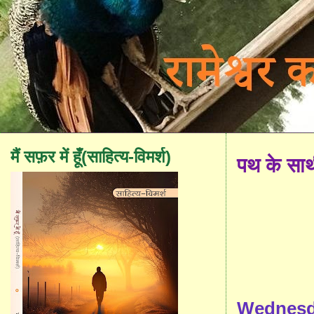
मैं सफ़र में हूँ(साहित्य-विमर्श)
पथ के सा
Wednesda