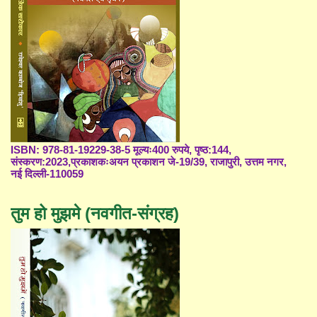
ISBN: 978-81-19229-38-5 मूल्यः400 रुपये, पृष्ठ:144,
संस्करण:2023,प्रकाशकःअयन प्रकाशन जे-19/39, राजापुरी, उत्तम नगर,
नई दिल्ली-110059
तुम हो मुझमे (नवगीत-संग्रह)