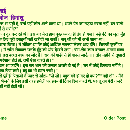
चाई
बोज 'हिमांशु'
आ पड़ी है, वर्ना यहाँ कौन आने वाला था। अपने पेट का गड्‌ढा भरता नहीं, घर वालों
ँ से भरोगे?”
र कर रहे थे। इस बार मेरा हाथ कुछ ज्यादा ही तंग हो गया। बड़े बेटे का जूता मुँह
 के लिए पूरी दवाइयाँ नहीं खरीदी जा सकीं। बाबू जी को भी अभी आना था।
इशारा किया। मैं शंकित था कि कोई आर्थिक समस्या लेकर आए होंगे। पिताजी कुर्सी पर
चा। मैं साँस रोककर उनके मुँह की ओर देखने लगा। रोम-रोम कान बनकर अगला वाक्य
है। इस बखत काम का जोर है। रात की गाड़ी से ही वापस जाऊँगा। तीन महीने से तुम्हारी
परेशान होते हो, तभी ऐसा करते हो।”
 काम आ जाएँगे। इस बार धान की फ़सल अच्छी हो गई है। घर में कोई दिक्कत नहीं है।
ाया-पिया करो। बहू का भी ध्यान रखो।”
र्व ही पिताजी ने प्यार से डाँटा- “ले लो। बहुत बड़े हो गए हो क्या?”“नहीं तो” - मैंने
भेजने के लिए इसी तरह हथेली पर इकन्नी टिका दिया करते थे, परन्तु तब मेरी नज़रें
 नहीं होती थीं।
ome
Older Post