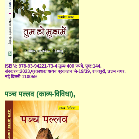
ISBN: 978-93-94221-73-4 मूल्यः400 रुपये, पृष्ठ:144,
संस्करण:2023,प्रकाशकःअयन प्रकाशन जे-19/39, राजापुरी, उत्तम नगर,
नई दिल्ली-110059
पञ्च पल्लव (काव्य-विविधा),