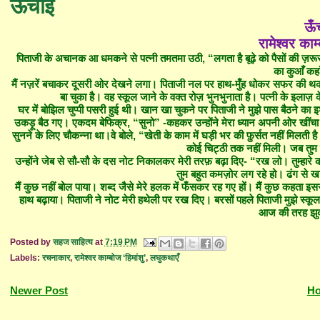
ऊँचाई
ऊँ
रामेश्वर काम्
पिताजी के अचानक आ धमकने से पत्नी तमतमा उठी, “लगता है बूढ़े को पैसों की ज़रूरत 
का कुआँ कहा
मैं नज़रें बचाकर दूसरी ओर देखने लगा। पिताजी नल पर हाथ-मुँह धोकर सफर की थकान दू
बा चुका है। वह स्कूल जाने के वक्त रोज़ भुनभुनाता है। पत्नी के इलाज़
घर में बोझिल चुप्पी पसरी हुई थी। खान खा चुकने पर पिताजी ने मुझे पास बैठने का 
उकड़ू बैठ गए। एकदम बेफिक्र, “सुनो” -कहकर उन्होंने मेरा ध्यान अपनी ओर खीं
सुनने के लिए चौकन्ना था।वे बोले, “खेती के काम में घड़ी भर की फ़ुर्सत नहीं मिलती 
कोई चिट्ठी तक नहीं मिली। जब तुम 
उन्होंने जेब से सौ-सौ के दस नोट निकालकर मेरी तरफ़ बढ़ा दिए- “रख लो। तुम्हारे
तुम बहुत कमज़ोर लग रहे हो। ढंग से ख
मैं कुछ नहीं बोल पाया। शब्द जैसे मेरे हलक में फँसकर रह गए हों। मैं कुछ कहता इससे पू
हाथ बढ़ाया। पिताजी ने नोट मेरी हथेली पर रख दिए। बरसों पहले पिताजी मुझे स्कूल 
आज की तरह झुकी
Posted by
सहज साहित्य
at
7:19 PM
Labels:
रचनाकार
,
रामेश्वर काम्बोज ‘हिमांशु’
,
लघुकथाएँ
Newer Post
H