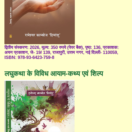
द्वितीय संस्करण: 2026, मूल्य: 350 रुपये (पेपर बैक), पृष्ठ: 136, प्रकाशक:
अयन प्रकाशन, जे- 19/ 139, राजापुरी, उत्तम नगर, नई दिल्ली- 110059,
ISBN: 978-93-6423-759-8
लघुकथा के विविध आयाम-कथ्य एवं शिल्प