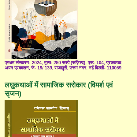
प्रथम संस्करण: 2024, मूल्य: 280 रुपये (सज़िल्द), पृष्ठ: 104, प्रकाशक:
अयन प्रकाशन, जे- 19/ 139, राजापुरी, उत्तम नगर, नई दिल्ली- 110059
लघुकथाओं में सामाजिक सरोकार (विमर्श एवं
सृजन)