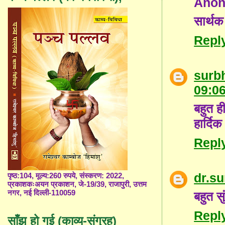
Ano
सार्थक
Repl
surb
09:0
बहुत ह
हार्द
Repl
dr.s
पृष्ठ:104, मूल्य:260 रुपये, संस्करण: 2022,
प्रकाशकःअयन प्रकाशन, जे-19/39, राजापुरी, उत्तम
नगर, नई दिल्ली-110059
बहुत स
Repl
साँझ हो गई (काव्य-संग्रह)