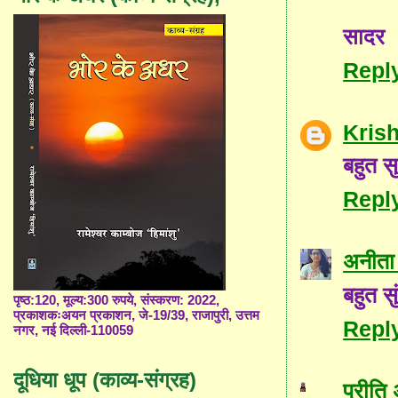
सादर
Repl
Kris
बहुत स
Repl
अनीता
बहुत स
पृष्ठ:120, मूल्य:300 रुपये, संस्करण: 2022,
प्रकाशकःअयन प्रकाशन, जे-19/39, राजापुरी, उत्तम
Repl
नगर, नई दिल्ली-110059
दूधिया धूप (काव्य-संग्रह)
प्रीति