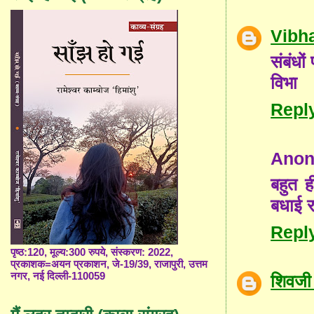
Vibh
संबंधो
विभा
Repl
Ano
बहुत ह
बधाई र
Repl
पृष्ठ:120, मूल्य:300 रुपये, संस्करण: 2022,
प्रकाशक=अयन प्रकाशन, जे-19/39, राजापुरी, उत्तम
नगर, नई दिल्ली-110059
शिवजी 