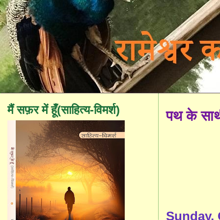
मैं सफ़र में हूँ(साहित्य-विमर्श)
पथ के सा
Sunday, 