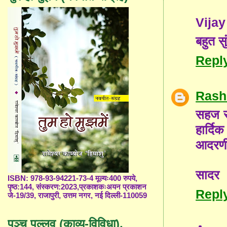
Vijay
बहुत स
Repl
Rash
सहज सा
हार्दि
आदरणीय
सादर
ISBN: 978-93-94221-73-4 मूल्यः400 रुपये,
पृष्ठ:144, संस्करण:2023,प्रकाशकःअयन प्रकाशन
Repl
जे-19/39, राजापुरी, उत्तम नगर, नई दिल्ली-110059
पञ्च पल्लव (काव्य-विविधा),