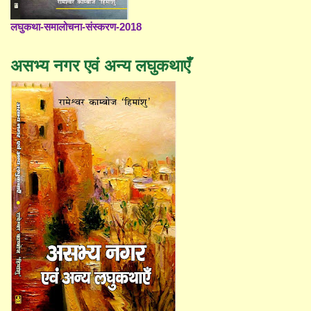
लघुकथा-समालोचना-संस्करण-2018
असभ्य नगर एवं अन्य लघुकथाएँ