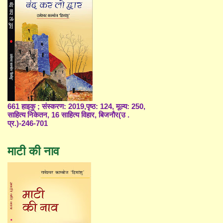
661 हाइकु ; संस्करण: 2019,पृष्ठ: 124, मूल्य: 250,
साहित्य निकेतन, 16 साहित्य विहार, बिजनौर(उ .
प्र.)-246-701
माटी की नाव