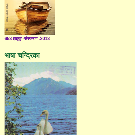
653 हाइकु -संस्करण :2013
भाषा चन्द्रिका