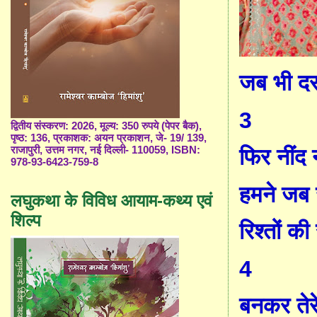
जब भी द
3
द्वितीय संस्करण: 2026, मूल्य: 350 रुपये (पेपर बैक),
पृष्ठ: 136, प्रकाशक: अयन प्रकाशन, जे- 19/ 139,
राजापुरी, उत्तम नगर, नई दिल्ली- 110059, ISBN:
फिर नींद
978-93-6423-759-8
हमने जब 
लघुकथा के विविध आयाम-कथ्य एवं
शिल्प
रिश्तों क
4
बनकर तेर