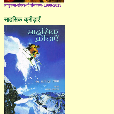
लग्घुकथा-संग्रह-दो संस्करण- 1998-2013
साहसिक क्रीड़ाएँ