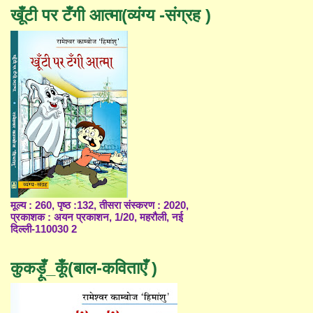
खूँटी पर टँगी आत्मा(व्यंग्य -संग्रह )
मूल्य : 260, पृष्ठ :132, तीसरा संस्करण : 2020,
प्रकाशक : अयन प्रकाशन, 1/20, महरौली, नई
दिल्ली-110030 2
कुकड़ूँ_कूँ(बाल-कविताएँ )