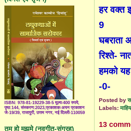
हर वक्त 
9
घबराता अ
रिश्ते- नात
हमको यह
-0-
Posted by
स
ISBN: 978-81-19229-38-5 मूल्यः400 रुपये,
Labels:
माहिय
पृष्ठ:144, संस्करण:2023,प्रकाशकःअयन प्रकाशन
जे-19/39, राजापुरी, उत्तम नगर, नई दिल्ली-110059
13 comm
तुम हो मुझमे (नवगीत-संग्रह)