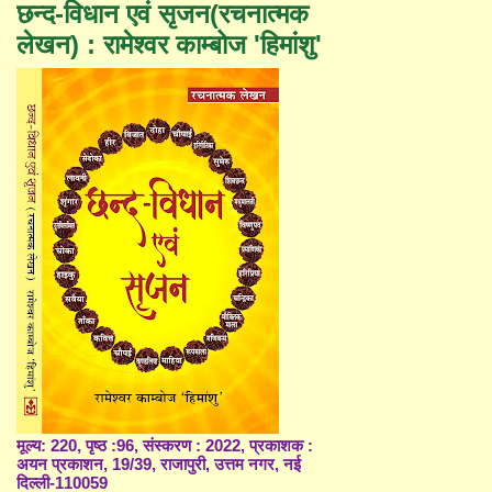
छन्द-विधान एवं सृजन(रचनात्मक
लेखन) : रामेश्वर काम्बोज 'हिमांशु'
मूल्य: 220, पृष्ठ :96, संस्करण : 2022, प्रकाशक :
अयन प्रकाशन, 19/39, राजापुरी, उत्तम नगर, नई
दिल्ली-110059