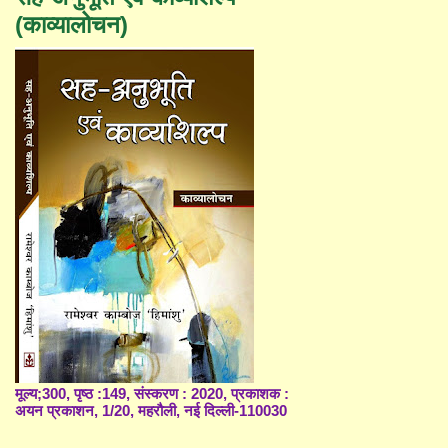
(काव्यालोचन)
मूल्य;300, पृष्ठ :149, संस्करण : 2020, प्रकाशक :
अयन प्रकाशन, 1/20, महरौली, नई दिल्ली-110030