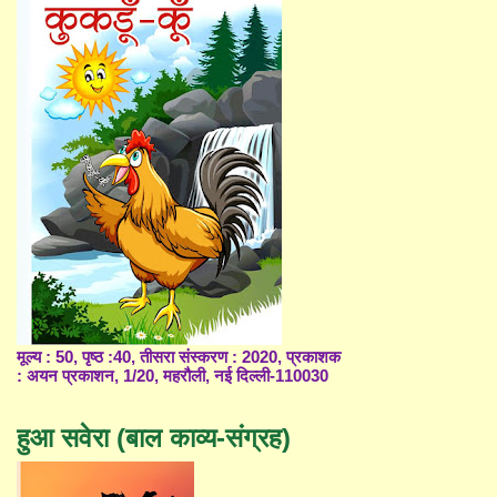
मूल्य : 50, पृष्ठ :40, तीसरा संस्करण : 2020, प्रकाशक
: अयन प्रकाशन, 1/20, महरौली, नई दिल्ली-110030
हुआ सवेरा (बाल काव्य-संग्रह)