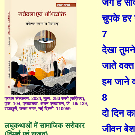
जग है सौ
चुपके ह
7
देखा तुमने
जाते वक्त 
हम जाने क्
8
प्रथम संस्करण: 2024, मूल्य: 280 रुपये (सज़िल्द),
पृष्ठ: 104, प्रकाशक: अयन प्रकाशन, जे- 19/ 139,
राजापुरी, उत्तम नगर, नई दिल्ली- 110059
दो दिन का
लघुकथाओं में सामाजिक सरोकार
जीवन बे
(विमर्श एवं सृजन)