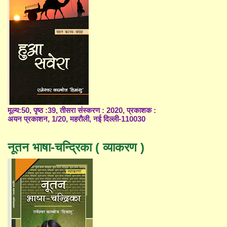
मूल्य:50, पृष्ठ :39, तीसरा संस्करण : 2020, प्रकाशक :
अयन प्रकाशन, 1/20, महरौली, नई दिल्ली-110030
नूतन भाषा-चन्द्रिका ( व्याकरण )