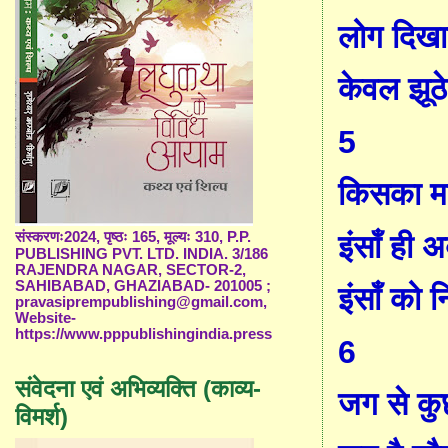
लोग दिखाए
केवल झूठ
5
किसका म
इंसाँ ही 
संस्करणः2024, पृष्ठः 165, मूल्यः 310, P.P.
PUBLISHING PVT. LTD. INDIA. 3/186
RAJENDRA NAGAR, SECTOR-2,
SAHIBABAD, GHAZIABAD- 201005 ;
इंसाँ को 
pravasiprempublishing@gmail.com,
Website-
https://www.pppublishingindia.press
6
संवेदना एवं अभिव्यक्ति (काव्य-
जग से कु
विमर्श)