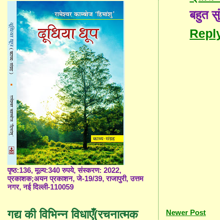
बहुत सु
Repl
पृष्ठ:136, मूल्य:340 रुपये, संस्करण: 2022,
प्रकाशक;अयन प्रकाशन, जे-19/39, राजापुरी, उत्तम
नगर, नई दिल्ली-110059
गद्य की विभिन्न विधाएँ(रचनात्मक
Newer Post