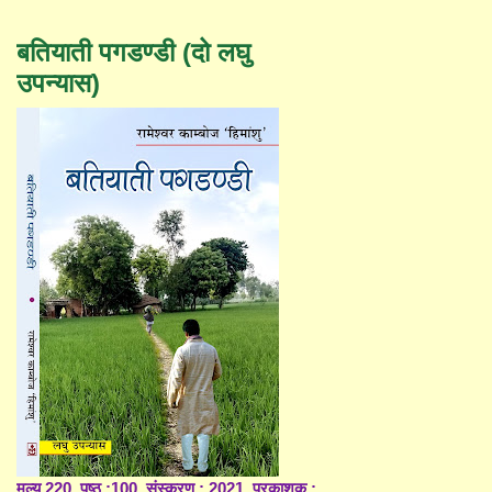
बतियाती पगडण्डी (दो लघु
उपन्यास)
मूल्य 220, पृष्ठ :100, संस्करण : 2021, प्रकाशक :