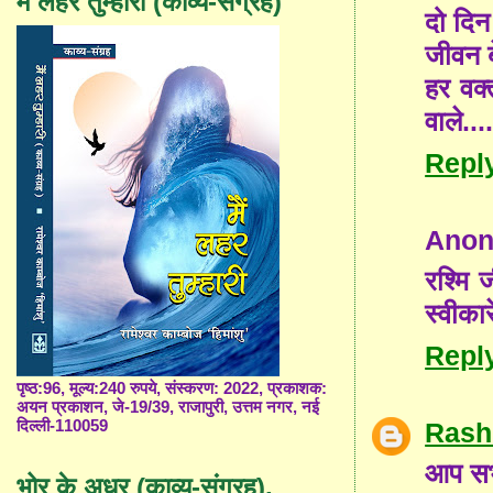
मैं लहर तुम्हारी (काव्य-संग्रह)
दो दिन
जीवन 
हर वक्
वाले...
Repl
Ano
रश्मि ज
स्वीका
Repl
पृष्ठ:96, मूल्य:240 रुपये, संस्करण: 2022, प्रकाशक:
अयन प्रकाशन, जे-19/39, राजापुरी, उत्तम नगर, नई
दिल्ली-110059
Rash
आप सभी
भोर के अधर (काव्य-संग्रह),