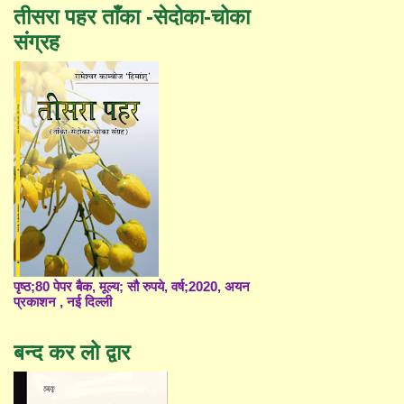
तीसरा पहर ताँका -सेदोका-चोका
संग्रह
पृष्ठ;80 पेपर बैक, मूल्य; सौ रुपये, वर्ष;2020, अयन
प्रकाशन , नई दिल्ली
बन्द कर लो द्वार