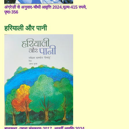
अंग्रेज़ी से अनुवाद-चौथी आवृत्ति 2024,मूल्यः415 रुपये,
पृष्ठः356
हरियाली और पानी
बालकथा -पहला संस्करण-2017, आठवीं आवृत्ति;2024,