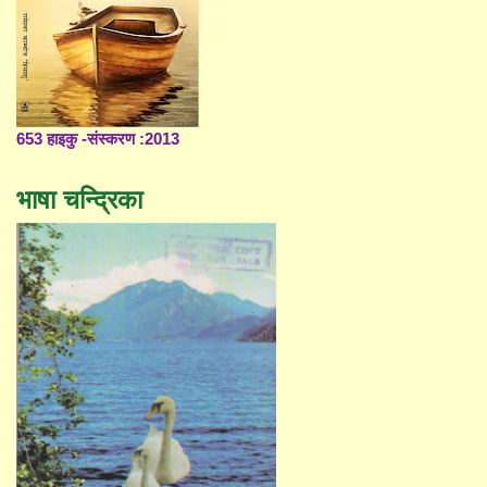
653 हाइकु -संस्करण :2013
भाषा चन्द्रिका