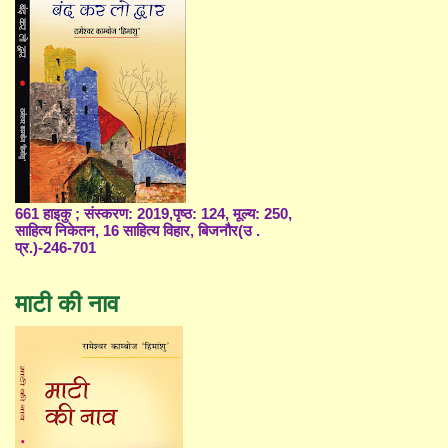
661 हाइकु ; संस्करण: 2019,पृष्ठ: 124, मूल्य: 250,
साहित्य निकेतन, 16 साहित्य विहार, बिजनौर(उ .
प्र.)-246-701
माटी की नाव