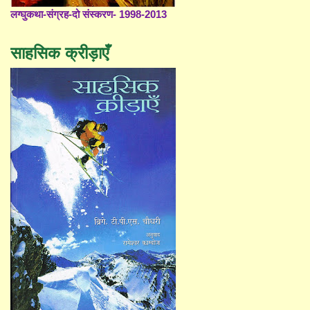
लग्घुकथा-संग्रह-दो संस्करण- 1998-2013
साहसिक क्रीड़ाएँ