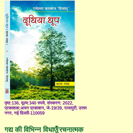
पृष्ठ:136, मूल्य:340 रुपये, संस्करण: 2022,
प्रकाशक;अयन प्रकाशन, जे-19/39, राजापुरी, उत्तम
नगर, नई दिल्ली-110059
गद्य की विभिन्न विधाएँ(रचनात्मक