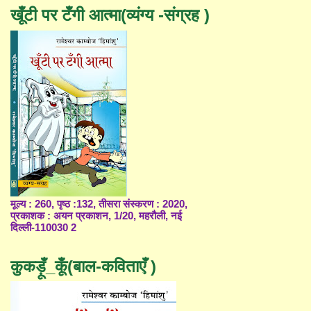
खूँटी पर टँगी आत्मा(व्यंग्य -संग्रह )
मूल्य : 260, पृष्ठ :132, तीसरा संस्करण : 2020,
प्रकाशक : अयन प्रकाशन, 1/20, महरौली, नई
दिल्ली-110030 2
कुकड़ूँ_कूँ(बाल-कविताएँ )