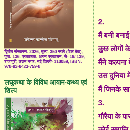
2.
मैं बनी बनाई
कुछ लोगों क
द्वितीय संस्करण: 2026, मूल्य: 350 रुपये (पेपर बैक),
पृष्ठ: 136, प्रकाशक: अयन प्रकाशन, जे- 19/ 139,
मैंने कल्पन
राजापुरी, उत्तम नगर, नई दिल्ली- 110059, ISBN:
978-93-6423-759-8
उस दुनिया में
लघुकथा के विविध आयाम-कथ्य एवं
मैं जिनके 
शिल्प
3.
गौरैया के प
कोई सम्पत्ति