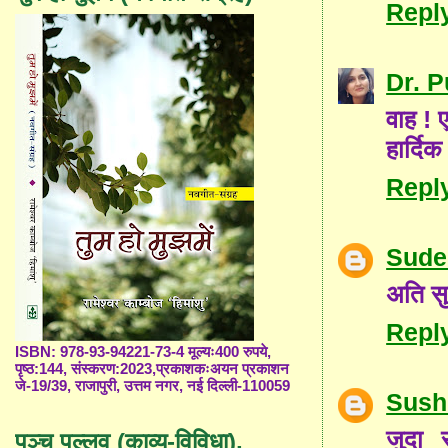
Repl
Dr. 
वाह ! 
हार्द
Repl
Sude
अति सु
Repl
ISBN: 978-93-94221-73-4 मूल्यः400 रुपये,
पृष्ठ:144, संस्करण:2023,प्रकाशकःअयन प्रकाशन
जे-19/39, राजापुरी, उत्तम नगर, नई दिल्ली-110059
Sush
जुदा 
पञ्च पल्लव (काव्य-विविधा),