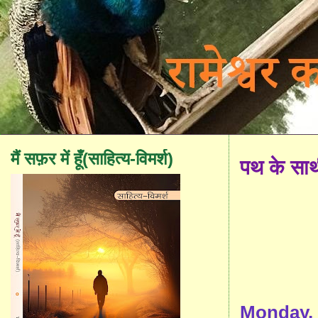
मैं सफ़र में हूँ(साहित्य-विमर्श)
पथ के सा
Monday, 