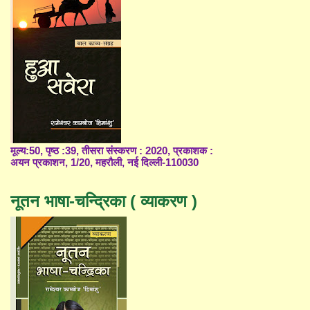
मूल्य:50, पृष्ठ :39, तीसरा संस्करण : 2020, प्रकाशक :
अयन प्रकाशन, 1/20, महरौली, नई दिल्ली-110030
नूतन भाषा-चन्द्रिका ( व्याकरण )