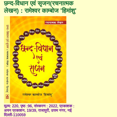
छन्द-विधान एवं सृजन(रचनात्मक
लेखन) : रामेश्वर काम्बोज 'हिमांशु'
मूल्य: 220, पृष्ठ :96, संस्करण : 2022, प्रकाशक :
अयन प्रकाशन, 19/39, राजापुरी, उत्तम नगर, नई
दिल्ली-110059