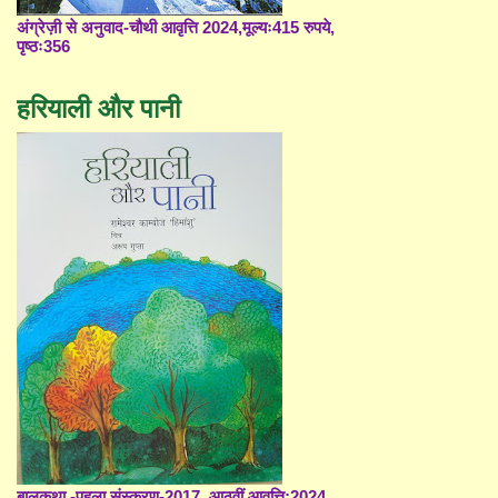
अंग्रेज़ी से अनुवाद-चौथी आवृत्ति 2024,मूल्यः415 रुपये,
पृष्ठः356
हरियाली और पानी
बालकथा -पहला संस्करण-2017, आठवीं आवृत्ति;2024,