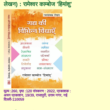
लेखन) : रामेश्वर काम्बोज 'हिमांशु'
मूल्य :260, पृष्ठ :120 संस्करण : 2022, प्रकाशक :
अयन प्रकाशन, 19/39, राजापुरी, उत्तम नगर, नई
दिल्ली-110059