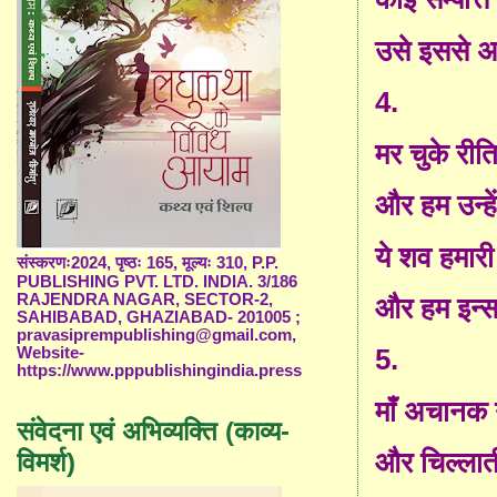
उसे इससे अ
4.
मर चुके रीति
और हम उन्हें
ये शव हमारी
संस्करणः2024, पृष्ठः 165, मूल्यः 310, P.P.
PUBLISHING PVT. LTD. INDIA. 3/186
RAJENDRA NAGAR, SECTOR-2,
और हम इन्सा
SAHIBABAD, GHAZIABAD- 201005 ;
pravasiprempublishing@gmail.com,
5.
Website-
https://www.pppublishingindia.press
माँ अचानक न
संवेदना एवं अभिव्यक्ति (काव्य-
और चिल्लात
विमर्श)