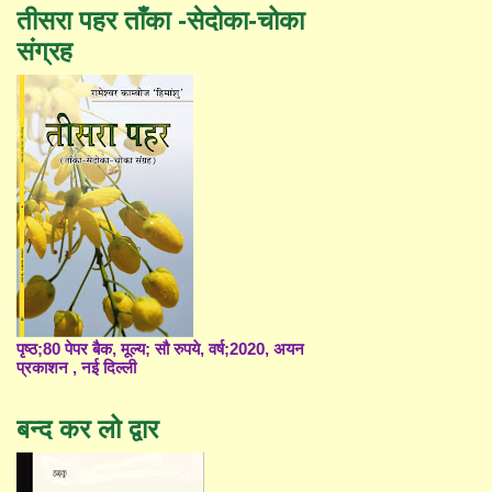
तीसरा पहर ताँका -सेदोका-चोका
संग्रह
पृष्ठ;80 पेपर बैक, मूल्य; सौ रुपये, वर्ष;2020, अयन
प्रकाशन , नई दिल्ली
बन्द कर लो द्वार