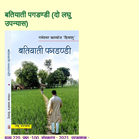
बतियाती पगडण्डी (दो लघु
उपन्यास)
मूल्य 220, पृष्ठ :100, संस्करण : 2021, प्रकाशक :