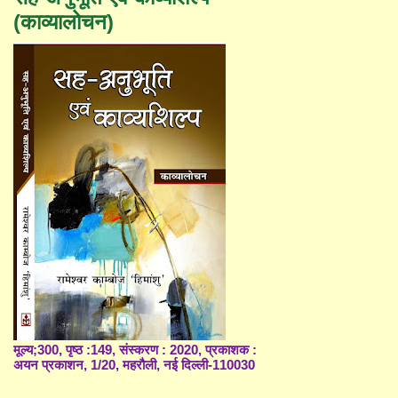
(काव्यालोचन)
मूल्य;300, पृष्ठ :149, संस्करण : 2020, प्रकाशक :
अयन प्रकाशन, 1/20, महरौली, नई दिल्ली-110030