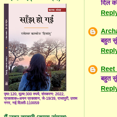
दिल को
Repl
Arch
बहुत सु
Repl
Reet
बहुत सु
Repl
पृष्ठ:120, मूल्य:300 रुपये, संस्करण: 2022,
प्रकाशक=अयन प्रकाशन, जे-19/39, राजापुरी, उत्तम
नगर, नई दिल्ली-110059