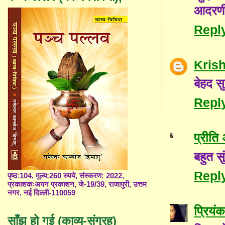
आदरणी
Repl
Kris
बेहद स
Repl
प्रीति
बहुत सु
Repl
पृष्ठ:104, मूल्य:260 रुपये, संस्करण: 2022,
प्रकाशकःअयन प्रकाशन, जे-19/39, राजापुरी, उत्तम
नगर, नई दिल्ली-110059
प्रियंक
साँझ हो गई (काव्य-संग्रह)