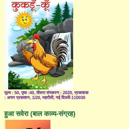
मूल्य : 50, पृष्ठ :40, तीसरा संस्करण : 2020, प्रकाशक
: अयन प्रकाशन, 1/20, महरौली, नई दिल्ली-110030
हुआ सवेरा (बाल काव्य-संग्रह)