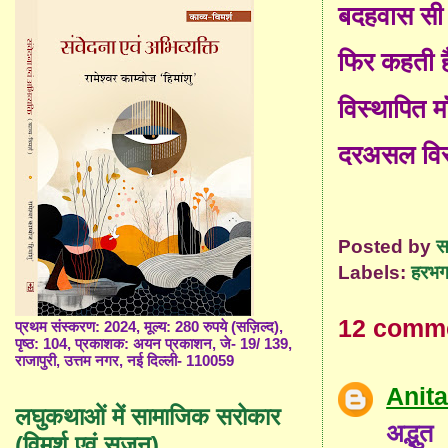
बदहवास सी 
फिर कहती ह
विस्थापित म
दरअसल विस्
-
Posted by
स
Labels:
हरभग
12 comm
प्रथम संस्करण: 2024, मूल्य: 280 रुपये (सज़िल्द),
पृष्ठ: 104, प्रकाशक: अयन प्रकाशन, जे- 19/ 139,
राजापुरी, उत्तम नगर, नई दिल्ली- 110059
Anit
लघुकथाओं में सामाजिक सरोकार
अद्भुत
(विमर्श एवं सृजन)