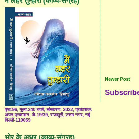
मैं लहर तुम्हारी (काव्य-संग्रह)
Newer Post
Subscrib
पृष्ठ:96, मूल्य:240 रुपये, संस्करण: 2022, प्रकाशक:
अयन प्रकाशन, जे-19/39, राजापुरी, उत्तम नगर, नई
दिल्ली-110059
भोर के अधर (काव्य-संग्रह),