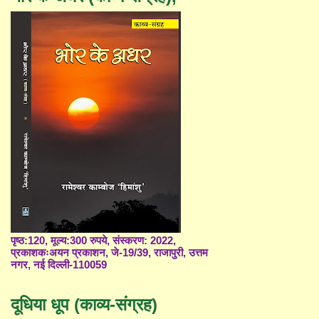
पृष्ठ:120, मूल्य:300 रुपये, संस्करण: 2022,
प्रकाशकःअयन प्रकाशन, जे-19/39, राजापुरी, उत्तम
नगर, नई दिल्ली-110059
दूधिया धूप (काव्य-संग्रह)