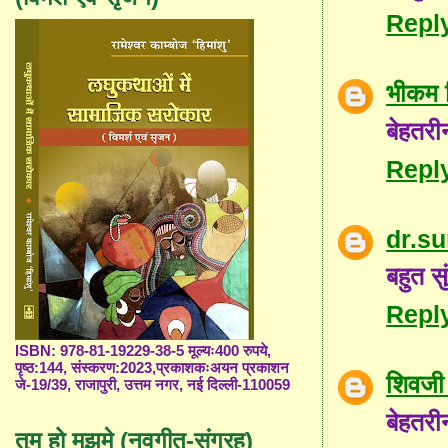
Repl
भीकम 
बेहतरी
Repl
dr.s
बहुत स
Repl
ISBN: 978-81-19229-38-5 मूल्यः400 रुपये,
पृष्ठ:144, संस्करण:2023,प्रकाशकःअयन प्रकाशन
शिवजी 
जे-19/39, राजापुरी, उत्तम नगर, नई दिल्ली-110059
बेहतरी
तुम हो मुझमे (नवगीत-संग्रह)