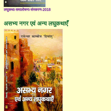
लघुकथा-समालोचना-संस्करण-2018
असभ्य नगर एवं अन्य लघुकथाएँ