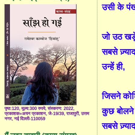
उसी के पं
जो उठ खड़े
सबसे ज़्याद
उन्हें ही
,
जिसने कोश
पृष्ठ:120, मूल्य:300 रुपये, संस्करण: 2022,
कुछ बोलने
प्रकाशक=अयन प्रकाशन, जे-19/39, राजापुरी, उत्तम
नगर, नई दिल्ली-110059
सबसे ज़्याद