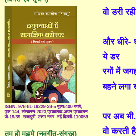
वो डरी रही
और धीरे
-
ध
ये डर
रगों में ज
बहने लगा खू
ISBN: 978-81-19229-38-5 मूल्यः400 रुपये,
पृष्ठ:144, संस्करण:2023,प्रकाशकःअयन प्रकाशन
पर अब भी.
जे-19/39, राजापुरी, उत्तम नगर, नई दिल्ली-110059
वो करती है
तुम हो मुझमे (नवगीत-संग्रह)