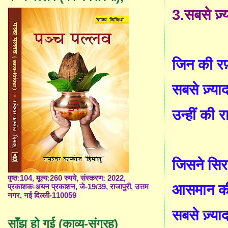
3.
सबसे ज़्
जिन की रफ़्
सबसे ज़्या
उन्हीं की राह
जिसने सिर
पृष्ठ:104, मूल्य:260 रुपये, संस्करण: 2022,
आसमान क
प्रकाशकःअयन प्रकाशन, जे-19/39, राजापुरी, उत्तम
नगर, नई दिल्ली-110059
सबसे ज़्याद
साँझ हो गई (काव्य-संग्रह)