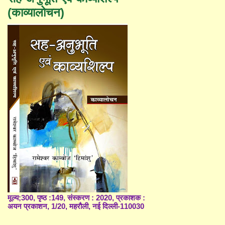
(काव्यालोचन)
मूल्य;300, पृष्ठ :149, संस्करण : 2020, प्रकाशक :
अयन प्रकाशन, 1/20, महरौली, नई दिल्ली-110030