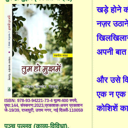
खड़े होने 
नज़र उठान
खिलखिलान
अपनी बात
और उसे विश
एक न एक 
ISBN: 978-93-94221-73-4 मूल्यः400 रुपये,
पृष्ठ:144, संस्करण:2023,प्रकाशकःअयन प्रकाशन
कोशिशें का
जे-19/39, राजापुरी, उत्तम नगर, नई दिल्ली-110059
पञ्च पल्लव (काव्य-विविधा),