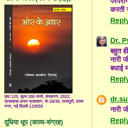
परंपर
करती 
Repl
Dr. 
बहुत ही
नारी ज
बधाई म
Repl
पृष्ठ:120, मूल्य:300 रुपये, संस्करण: 2022,
dr.s
प्रकाशकःअयन प्रकाशन, जे-19/39, राजापुरी, उत्तम
नगर, नई दिल्ली-110059
नारी ज
Repl
दूधिया धूप (काव्य-संग्रह)