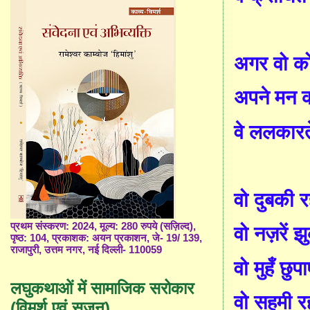
अगर वो क
अपने मन 
वे ललकार
वो दुबकी र
प्रथम संस्करण: 2024, मूल्य: 280 रुपये (सज़िल्द),
वो नज़रें झ
पृष्ठ: 104, प्रकाशक: अयन प्रकाशन, जे- 19/ 139,
राजापुरी, उत्तम नगर, नई दिल्ली- 110059
वो मुहँ छुप
लघुकथाओं में सामाजिक सरोकार
वो सहमी र
(विमर्श एवं सृजन)