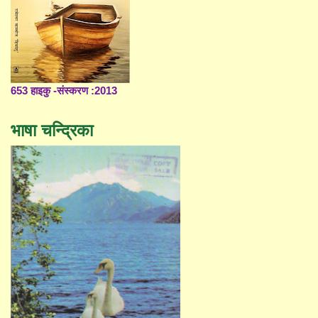
653 हाइकु -संस्करण :2013
भाषा चन्द्रिका