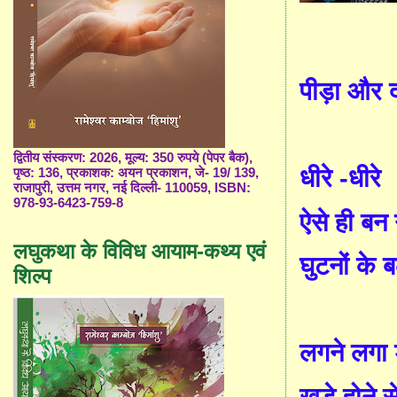
पीड़ा और द
द्वितीय संस्करण: 2026, मूल्य: 350 रुपये (पेपर बैक),
धीरे
-
धीरे
पृष्ठ: 136, प्रकाशक: अयन प्रकाशन, जे- 19/ 139,
राजापुरी, उत्तम नगर, नई दिल्ली- 110059, ISBN:
978-93-6423-759-8
ऐसे ही ब
लघुकथा के विविध आयाम-कथ्य एवं
घुटनों के
शिल्प
लगने लगा
खड़े होने 