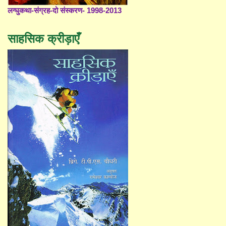
लग्घुकथा-संग्रह-दो संस्करण- 1998-2013
साहसिक क्रीड़ाएँ