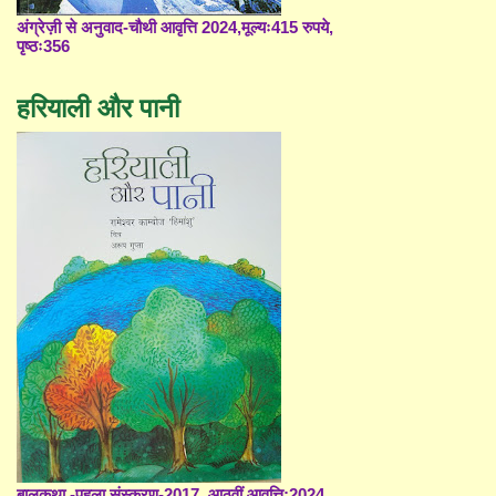
अंग्रेज़ी से अनुवाद-चौथी आवृत्ति 2024,मूल्यः415 रुपये,
पृष्ठः356
हरियाली और पानी
बालकथा -पहला संस्करण-2017, आठवीं आवृत्ति;2024,