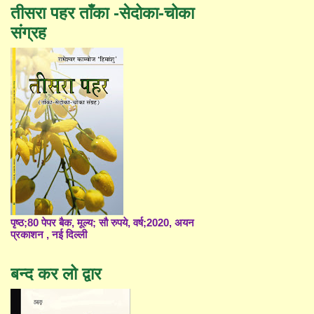
तीसरा पहर ताँका -सेदोका-चोका
संग्रह
पृष्ठ;80 पेपर बैक, मूल्य; सौ रुपये, वर्ष;2020, अयन
प्रकाशन , नई दिल्ली
बन्द कर लो द्वार