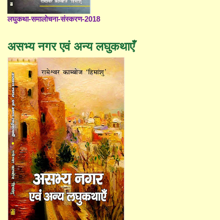
लघुकथा-समालोचना-संस्करण-2018
असभ्य नगर एवं अन्य लघुकथाएँ