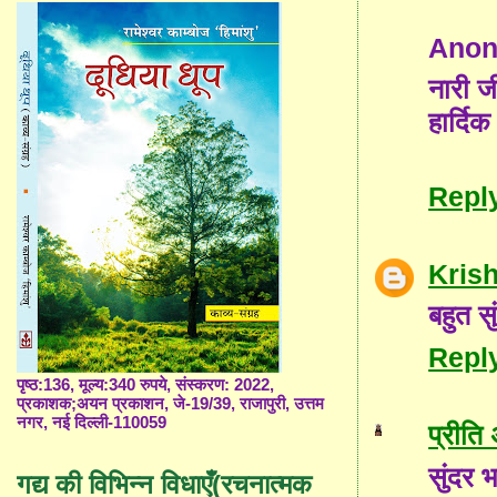
Ano
नारी ज
हार्द
Repl
Kris
बहुत सु
Repl
पृष्ठ:136, मूल्य:340 रुपये, संस्करण: 2022,
प्रकाशक;अयन प्रकाशन, जे-19/39, राजापुरी, उत्तम
नगर, नई दिल्ली-110059
प्रीति
सुंदर 
गद्य की विभिन्न विधाएँ(रचनात्मक