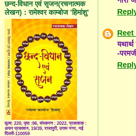
छन्द-विधान एवं सृजन(रचनात्मक
Repl
लेखन) : रामेश्वर काम्बोज 'हिमांशु'
Reet
यथार्थ
-परमज
Repl
मूल्य: 220, पृष्ठ :96, संस्करण : 2022, प्रकाशक :
अयन प्रकाशन, 19/39, राजापुरी, उत्तम नगर, नई
दिल्ली-110059