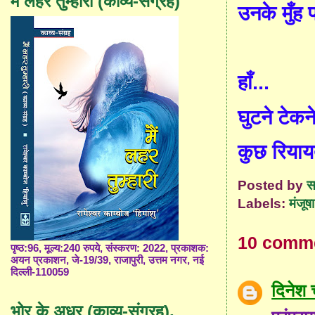
मैं लहर तुम्हारी (काव्य-संग्रह)
उनके मुँह 
हाँ...
घुटने टेकन
कुछ रियायत
Posted by
स
Labels:
मंजूष
10 comm
पृष्ठ:96, मूल्य:240 रुपये, संस्करण: 2022, प्रकाशक:
अयन प्रकाशन, जे-19/39, राजापुरी, उत्तम नगर, नई
दिल्ली-110059
दिनेश च
भोर के अधर (काव्य-संग्रह),