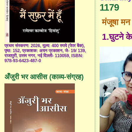
1179
मंजूषा मन
1.
घुटने क
प्रथम संस्करण: 2026, मूल्य: 400 रुपये (पेपर बैक),
पृष्ठ: 152, प्रकाशक: अयन प्रकाशन, जे- 19/ 139,
राजापुरी, उत्तम नगर, नई दिल्ली- 110059, ISBN:
978-93-6423-487-0
अँजुरी भर आसीस (काव्य-संग्रह)