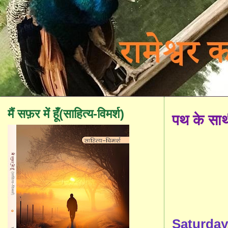
मैं सफ़र में हूँ(साहित्य-विमर्श)
पथ के सा
Saturday