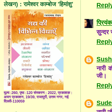
लेखन) : रामेश्वर काम्बोज 'हिमांशु'
Repl
प्रियंक
सुन्दर
Repl
Sush
नारी क
जी।
Repl
मूल्य :260, पृष्ठ :120 संस्करण : 2022, प्रकाशक :
अयन प्रकाशन, 19/39, राजापुरी, उत्तम नगर, नई
Sude
दिल्ली-110059
नारी ज