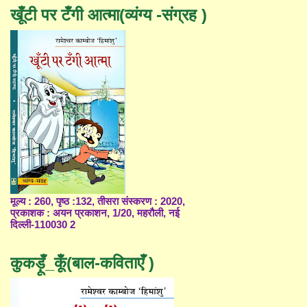
खूँटी पर टँगी आत्मा(व्यंग्य -संग्रह )
मूल्य : 260, पृष्ठ :132, तीसरा संस्करण : 2020,
प्रकाशक : अयन प्रकाशन, 1/20, महरौली, नई
दिल्ली-110030 2
कुकड़ूँ_कूँ(बाल-कविताएँ )