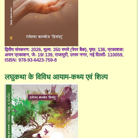
द्वितीय संस्करण: 2026, मूल्य: 350 रुपये (पेपर बैक), पृष्ठ: 136, प्रकाशक:
अयन प्रकाशन, जे- 19/ 139, राजापुरी, उत्तम नगर, नई दिल्ली- 110059,
ISBN: 978-93-6423-759-8
लघुकथा के विविध आयाम-कथ्य एवं शिल्प