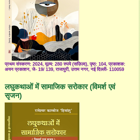
प्रथम संस्करण: 2024, मूल्य: 280 रुपये (सज़िल्द), पृष्ठ: 104, प्रकाशक:
अयन प्रकाशन, जे- 19/ 139, राजापुरी, उत्तम नगर, नई दिल्ली- 110059
लघुकथाओं में सामाजिक सरोकार (विमर्श एवं
सृजन)