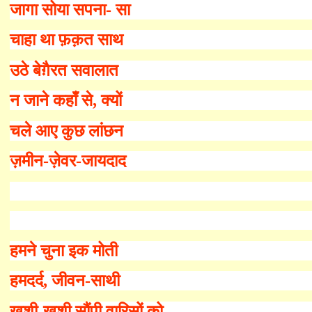
जागा सोया सपना
-
सा
चाहा था फ़क़त साथ
उठे बेग़ैरत सवालात
न जाने कहाँ से
,
क्यों
चले आए कुछ लांछन
ज़मीन-ज़ेवर-जायदाद
हमने चुना इक मोती
हमदर्द
,
जीवन-साथी
ख़ुशी-ख़ुशी सौंपी वारिसों को