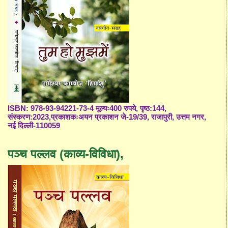
ISBN: 978-93-94221-73-4 मूल्यः400 रुपये, पृष्ठ:144,
संस्करण:2023,प्रकाशकःअयन प्रकाशन जे-19/39, राजापुरी, उत्तम नगर,
नई दिल्ली-110059
पञ्च पल्लव (काव्य-विविधा),