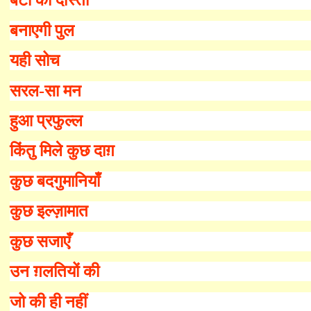
बेटों की दोस्ती
बनाएगी पुल
यही सोच
सरल-सा मन
हुआ प्रफुल्ल
किंतु मिले कुछ दाग़
कुछ बदगुमानियाँ
कुछ इल्ज़ामात
कुछ सजाएँ
उन ग़लतियों की
जो की ही नहीं