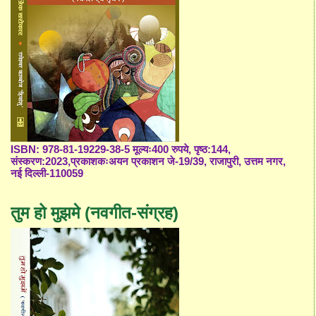
ISBN: 978-81-19229-38-5 मूल्यः400 रुपये, पृष्ठ:144,
संस्करण:2023,प्रकाशकःअयन प्रकाशन जे-19/39, राजापुरी, उत्तम नगर,
नई दिल्ली-110059
तुम हो मुझमे (नवगीत-संग्रह)