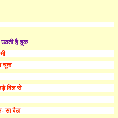
उठती है हूक
कमी
म चूक
ड़े दिल से
न
-
सा बैठा