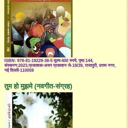
ISBN: 978-81-19229-38-5 मूल्यः400 रुपये, पृष्ठ:144,
संस्करण:2023,प्रकाशकःअयन प्रकाशन जे-19/39, राजापुरी, उत्तम नगर,
नई दिल्ली-110059
तुम हो मुझमे (नवगीत-संग्रह)