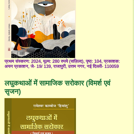
प्रथम संस्करण: 2024, मूल्य: 280 रुपये (सज़िल्द), पृष्ठ: 104, प्रकाशक:
अयन प्रकाशन, जे- 19/ 139, राजापुरी, उत्तम नगर, नई दिल्ली- 110059
लघुकथाओं में सामाजिक सरोकार (विमर्श एवं
सृजन)