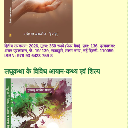
द्वितीय संस्करण: 2026, मूल्य: 350 रुपये (पेपर बैक), पृष्ठ: 136, प्रकाशक:
अयन प्रकाशन, जे- 19/ 139, राजापुरी, उत्तम नगर, नई दिल्ली- 110059,
ISBN: 978-93-6423-759-8
लघुकथा के विविध आयाम-कथ्य एवं शिल्प