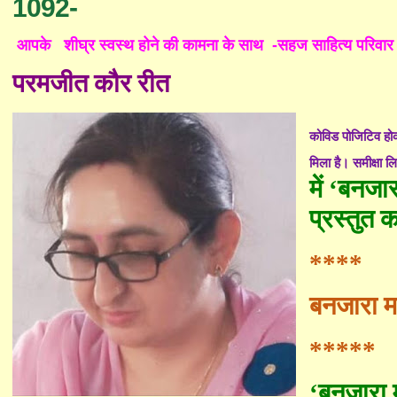
1092-
आपके शीघ्र स्वस्थ होने की कामना के साथ -सहज साहित्य परिवार
परमजीत कौर रीत
कोविड पोजिटिव होकर
मिला है। समीक्षा लिख
में
‘
बनजार
प्रस्तुत क
****
बनजारा 
*****
‘
बनजारा