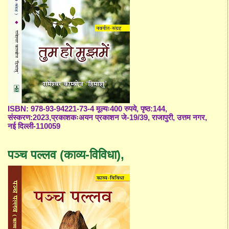
ISBN: 978-93-94221-73-4 मूल्यः400 रुपये, पृष्ठ:144,
संस्करण:2023,प्रकाशकःअयन प्रकाशन जे-19/39, राजापुरी, उत्तम नगर,
नई दिल्ली-110059
पञ्च पल्लव (काव्य-विविधा),