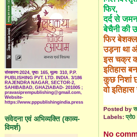
फिर
,
दर्द से जमन
बेचैनी की 
फिर बेशक्
उड़ना था 
इस चक्र 
इतिहास बन
संस्करणः2024, पृष्ठः 165, मूल्यः 310, P.P.
कुछ निशां
PUBLISHING PVT. LTD. INDIA. 3/186
RAJENDRA NAGAR, SECTOR-2,
वो इतिहास
SAHIBABAD, GHAZIABAD- 201005 ;
pravasiprempublishing@gmail.com,
Website-
https://www.pppublishingindia.press
Posted by
स
Labels:
प्रो0 
संवेदना एवं अभिव्यक्ति (काव्य-
विमर्श)
No comm