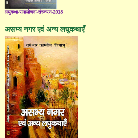
लघुकथा-समालोचना-संस्करण-2018
असभ्य नगर एवं अन्य लघुकथाएँ