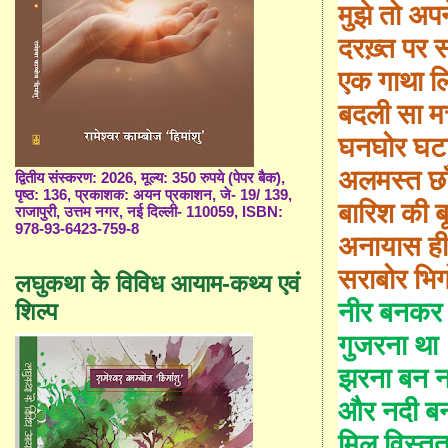
मुझे तो अप
दरख़्त पर सं
एक गाथा 
बदली सा म
घनघोर घट
अलमस्त छाँ
द्वितीय संस्करण: 2026, मूल्य: 350 रुपये (पेपर बैक),
पृष्ठ: 136, प्रकाशक: अयन प्रकाशन, जे- 19/ 139,
बारिश की ब
राजापुरी, उत्तम नगर, नई दिल्ली- 110059, ISBN:
978-93-6423-759-8
अनायास ही
सराबोर भिग
लघुकथा के विविध आयाम-कथ्य एवं
नीर बनक
शिल्प
गुजरना था
झरना बन नद
और नदी बन 
मिल विस्तृ