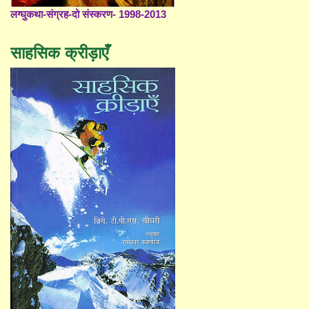
लग्घुकथा-संग्रह-दो संस्करण- 1998-2013
साहसिक क्रीड़ाएँ