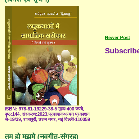
Newer Post
Subscrib
ISBN: 978-81-19229-38-5 मूल्यः400 रुपये,
पृष्ठ:144, संस्करण:2023,प्रकाशकःअयन प्रकाशन
जे-19/39, राजापुरी, उत्तम नगर, नई दिल्ली-110059
तुम हो मुझमे (नवगीत-संग्रह)