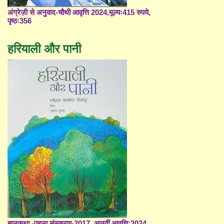
अंग्रेज़ी से अनुवाद-चौथी आवृत्ति 2024,मूल्यः415 रुपये,
पृष्ठः356
हरियाली और पानी
बालकथा -पहला संस्करण-2017, आठवीं आवृत्ति;2024,