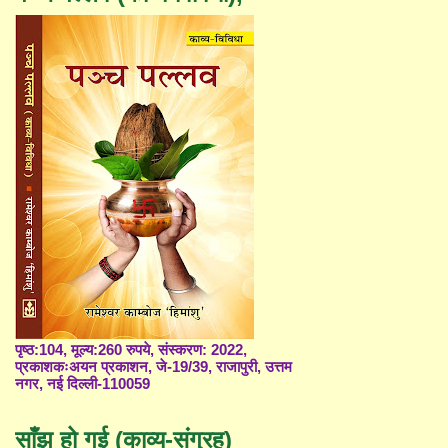
पृष्ठ:104, मूल्य:260 रुपये, संस्करण: 2022,
प्रकाशकःअयन प्रकाशन, जे-19/39, राजापुरी, उत्तम
नगर, नई दिल्ली-110059
साँझ हो गई (काव्य-संग्रह)