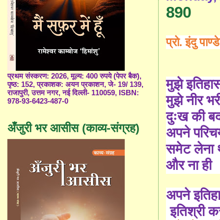
890
प्रो. इंदु पाण्
प्रथम संस्करण: 2026, मूल्य: 400 रुपये (पेपर बैक),
मुझे इतिहा
पृष्ठ: 152, प्रकाशक: अयन प्रकाशन, जे- 19/ 139,
राजापुरी, उत्तम नगर, नई दिल्ली- 110059, ISBN:
मुझे नीर भर
978-93-6423-487-0
दुःख की ब
अँजुरी भर आसीस (काव्य-संग्रह)
अपने परिच
समेट लेना 
और ना ही
अपने इतिह
इतिश्री 