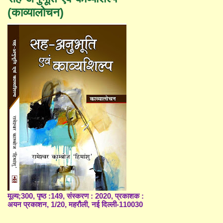
(काव्यालोचन)
मूल्य;300, पृष्ठ :149, संस्करण : 2020, प्रकाशक :
अयन प्रकाशन, 1/20, महरौली, नई दिल्ली-110030