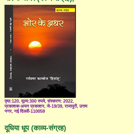
पृष्ठ:120, मूल्य:300 रुपये, संस्करण: 2022,
प्रकाशकःअयन प्रकाशन, जे-19/39, राजापुरी, उत्तम
नगर, नई दिल्ली-110059
दूधिया धूप (काव्य-संग्रह)