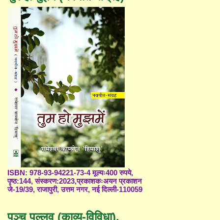
ISBN: 978-93-94221-73-4 मूल्यः400 रुपये,
पृष्ठ:144, संस्करण:2023,प्रकाशकःअयन प्रकाशन
जे-19/39, राजापुरी, उत्तम नगर, नई दिल्ली-110059
पञ्च पल्लव (काव्य-विविधा),