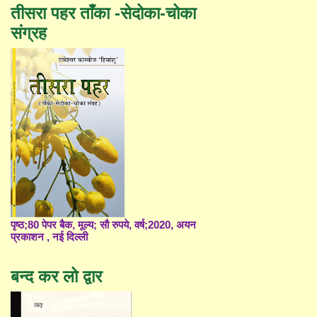
तीसरा पहर ताँका -सेदोका-चोका
संग्रह
पृष्ठ;80 पेपर बैक, मूल्य; सौ रुपये, वर्ष;2020, अयन
प्रकाशन , नई दिल्ली
बन्द कर लो द्वार