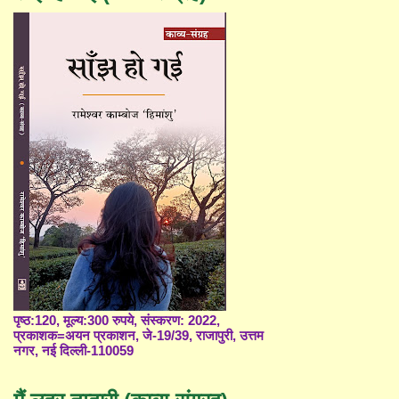
पृष्ठ:120, मूल्य:300 रुपये, संस्करण: 2022,
प्रकाशक=अयन प्रकाशन, जे-19/39, राजापुरी, उत्तम
नगर, नई दिल्ली-110059