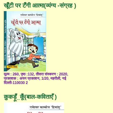
खूँटी पर टँगी आत्मा(व्यंग्य -संग्रह )
मूल्य : 260, पृष्ठ :132, तीसरा संस्करण : 2020,
प्रकाशक : अयन प्रकाशन, 1/20, महरौली, नई
दिल्ली-110030 2
कुकड़ूँ_कूँ(बाल-कविताएँ )