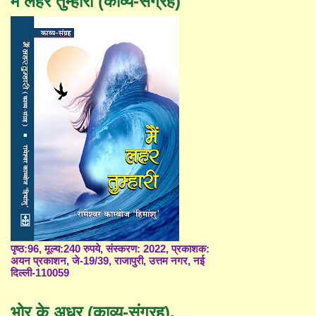
मैं लहर तुम्हारी (काव्य-संग्रह)
पृष्ठ:96, मूल्य:240 रुपये, संस्करण: 2022, प्रकाशक:
अयन प्रकाशन, जे-19/39, राजापुरी, उत्तम नगर, नई
दिल्ली-110059
भोर के अधर (काव्य-संग्रह),