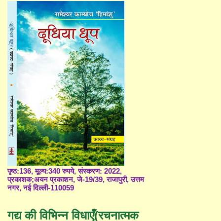
पृष्ठ:136, मूल्य:340 रुपये, संस्करण: 2022,
प्रकाशक;अयन प्रकाशन, जे-19/39, राजापुरी, उत्तम
नगर, नई दिल्ली-110059
गद्य की विभिन्न विधाएँ(रचनात्मक