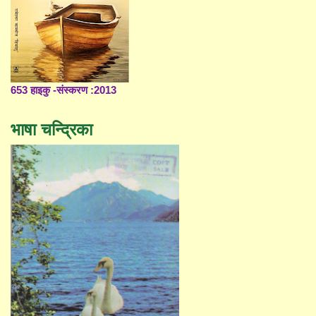
653 हाइकु -संस्करण :2013
भाषा चन्द्रिका