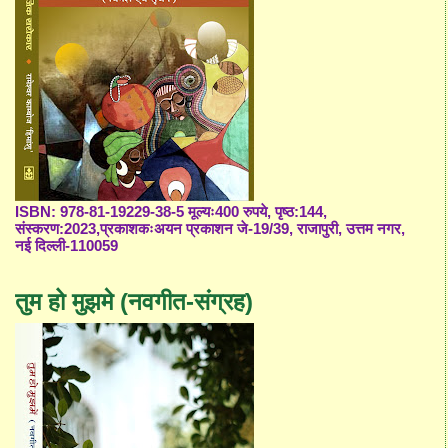
ISBN: 978-81-19229-38-5 मूल्यः400 रुपये, पृष्ठ:144,
संस्करण:2023,प्रकाशकःअयन प्रकाशन जे-19/39, राजापुरी, उत्तम नगर,
नई दिल्ली-110059
तुम हो मुझमे (नवगीत-संग्रह)