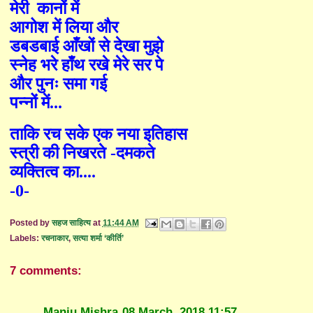
मेरी
कानों में
आगोश में लिया और
डबडबाई आँखों से देखा मुझे
स्नेह भरे हाँथ रखे मेरे सर पे
और पुनः समा गई
पन्नों में...
ताकि रच सके एक नया इतिहास
स्त्री की निखरते -दमकते
व्यक्तित्व का....
-0-
Posted by
सहज साहित्य
at
11:44 AM
Labels:
रचनाकार
,
सत्या शर्मा ‘कीर्ति’
7 comments:
Manju Mishra
08 March, 2018 11:57