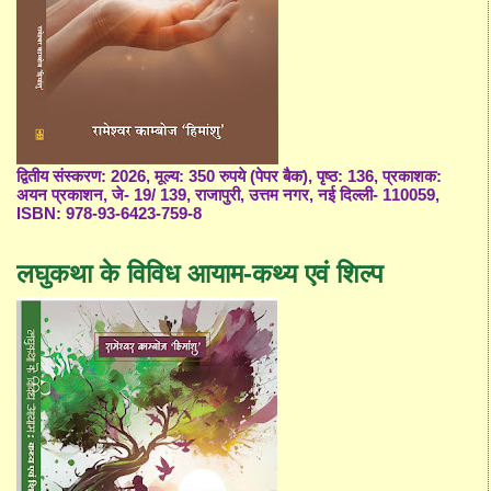
द्वितीय संस्करण: 2026, मूल्य: 350 रुपये (पेपर बैक), पृष्ठ: 136, प्रकाशक:
अयन प्रकाशन, जे- 19/ 139, राजापुरी, उत्तम नगर, नई दिल्ली- 110059,
ISBN: 978-93-6423-759-8
लघुकथा के विविध आयाम-कथ्य एवं शिल्प