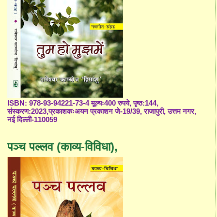
ISBN: 978-93-94221-73-4 मूल्यः400 रुपये, पृष्ठ:144,
संस्करण:2023,प्रकाशकःअयन प्रकाशन जे-19/39, राजापुरी, उत्तम नगर,
नई दिल्ली-110059
पञ्च पल्लव (काव्य-विविधा),