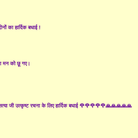
नों का हार्दिक बधाई !
ना मन को छू गए।
सत्या जी उत्कृष्ट रचना के लिए हार्दिक बधाई 🌹🌹🌹🌹🌹🙏🙏🙏🙏🙏