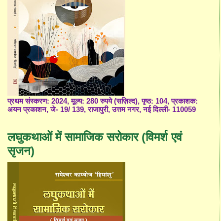
प्रथम संस्करण: 2024, मूल्य: 280 रुपये (सज़िल्द), पृष्ठ: 104, प्रकाशक:
अयन प्रकाशन, जे- 19/ 139, राजापुरी, उत्तम नगर, नई दिल्ली- 110059
लघुकथाओं में सामाजिक सरोकार (विमर्श एवं
सृजन)