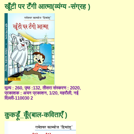
खूँटी पर टँगी आत्मा(व्यंग्य -संग्रह )
मूल्य : 260, पृष्ठ :132, तीसरा संस्करण : 2020,
प्रकाशक : अयन प्रकाशन, 1/20, महरौली, नई
दिल्ली-110030 2
कुकड़ूँ_कूँ(बाल-कविताएँ )