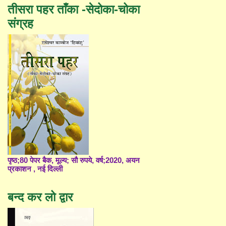
तीसरा पहर ताँका -सेदोका-चोका
संग्रह
पृष्ठ;80 पेपर बैक, मूल्य; सौ रुपये, वर्ष;2020, अयन
प्रकाशन , नई दिल्ली
बन्द कर लो द्वार