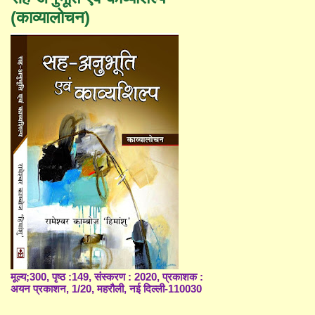
(काव्यालोचन)
मूल्य;300, पृष्ठ :149, संस्करण : 2020, प्रकाशक :
अयन प्रकाशन, 1/20, महरौली, नई दिल्ली-110030