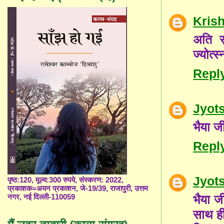
Kris
अति स
ज्योत्स
Repl
Jyot
भैया जी
Repl
Jyot
पृष्ठ:120, मूल्य:300 रुपये, संस्करण: 2022,
प्रकाशक=अयन प्रकाशन, जे-19/39, राजापुरी, उत्तम
भैया ज
नगर, नई दिल्ली-110059
साथ ही