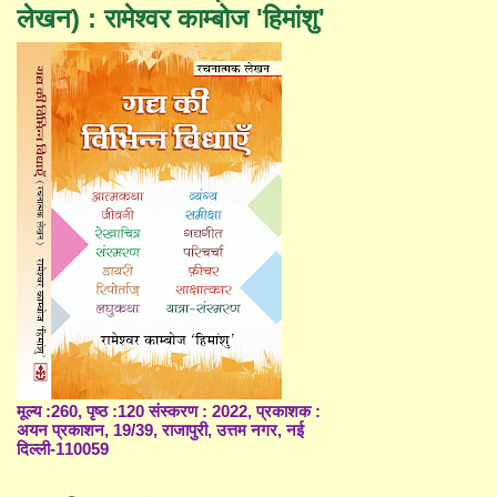
लेखन) : रामेश्वर काम्बोज 'हिमांशु'
मूल्य :260, पृष्ठ :120 संस्करण : 2022, प्रकाशक :
अयन प्रकाशन, 19/39, राजापुरी, उत्तम नगर, नई
दिल्ली-110059