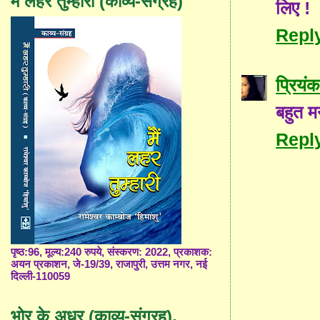
मैं लहर तुम्हारी (काव्य-संग्रह)
लिए !
Repl
प्रियंक
बहुत म
Repl
पृष्ठ:96, मूल्य:240 रुपये, संस्करण: 2022, प्रकाशक:
अयन प्रकाशन, जे-19/39, राजापुरी, उत्तम नगर, नई
दिल्ली-110059
भोर के अधर (काव्य-संग्रह),