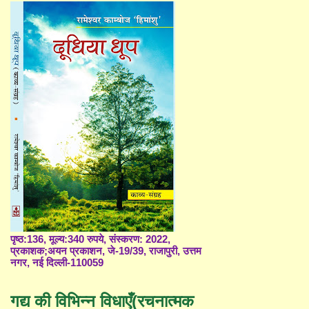
पृष्ठ:136, मूल्य:340 रुपये, संस्करण: 2022,
प्रकाशक;अयन प्रकाशन, जे-19/39, राजापुरी, उत्तम
नगर, नई दिल्ली-110059
गद्य की विभिन्न विधाएँ(रचनात्मक