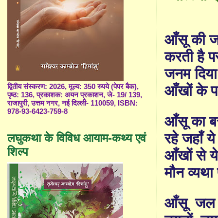
आँसू की 
करती है 
जनम दिया 
द्वितीय संस्करण: 2026, मूल्य: 350 रुपये (पेपर बैक),
आँखों के
पृष्ठ: 136, प्रकाशक: अयन प्रकाशन, जे- 19/ 139,
राजापुरी, उत्तम नगर, नई दिल्ली- 110059, ISBN:
978-93-6423-759-8
आँसू का ब
रहे जहाँ य
लघुकथा के विविध आयाम-कथ्य एवं
शिल्प
आँखों से 
मौन व्यथा
आँसू
जल 