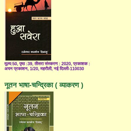
मूल्य:50, पृष्ठ :39, तीसरा संस्करण : 2020, प्रकाशक :
अयन प्रकाशन, 1/20, महरौली, नई दिल्ली-110030
नूतन भाषा-चन्द्रिका ( व्याकरण )