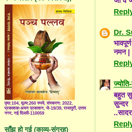
जी व ज
Repl
Dr. 
भावपूर
नमन | 
Repl
ज्योत
बहुत सु
सुन्दर
पृष्ठ:104, मूल्य:260 रुपये, संस्करण: 2022,
प्रकाशकःअयन प्रकाशन, जे-19/39, राजापुरी, उत्तम
..सादर
नगर, नई दिल्ली-110059
Repl
साँझ हो गई (काव्य-संग्रह)