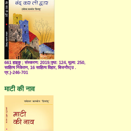
661 हाइकु ; संस्करण: 2019,पृष्ठ: 124, मूल्य: 250,
साहित्य निकेतन, 16 साहित्य विहार, बिजनौर(उ .
प्र.)-246-701
माटी की नाव