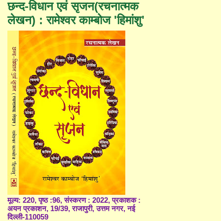
छन्द-विधान एवं सृजन(रचनात्मक
लेखन) : रामेश्वर काम्बोज 'हिमांशु'
मूल्य: 220, पृष्ठ :96, संस्करण : 2022, प्रकाशक :
अयन प्रकाशन, 19/39, राजापुरी, उत्तम नगर, नई
दिल्ली-110059