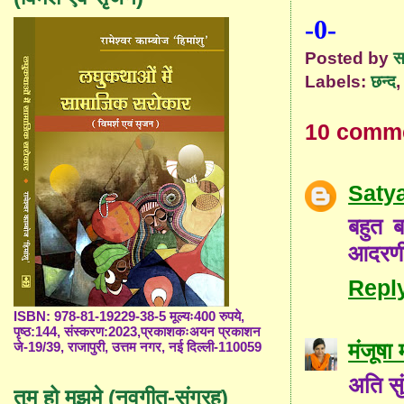
-0-
Posted by
स
Labels:
छन्द
10 comm
Saty
बहुत 
आदरणीय
Repl
ISBN: 978-81-19229-38-5 मूल्यः400 रुपये,
पृष्ठ:144, संस्करण:2023,प्रकाशकःअयन प्रकाशन
मंजूषा
जे-19/39, राजापुरी, उत्तम नगर, नई दिल्ली-110059
अति सु
तुम हो मुझमे (नवगीत-संग्रह)