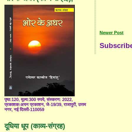
Newer Post
Subscrib
पृष्ठ:120, मूल्य:300 रुपये, संस्करण: 2022,
प्रकाशकःअयन प्रकाशन, जे-19/39, राजापुरी, उत्तम
नगर, नई दिल्ली-110059
दूधिया धूप (काव्य-संग्रह)