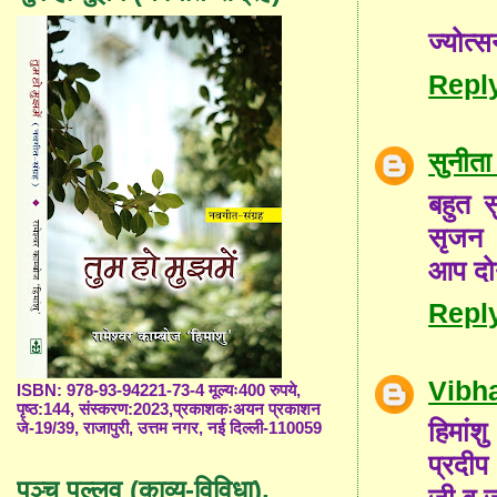
ज्योत्स
Repl
सुनीता
बहुत स
सृजन 
आप दोन
Repl
Vibh
ISBN: 978-93-94221-73-4 मूल्यः400 रुपये,
पृष्ठ:144, संस्करण:2023,प्रकाशकःअयन प्रकाशन
हिमांश
जे-19/39, राजापुरी, उत्तम नगर, नई दिल्ली-110059
प्रदीप
पञ्च पल्लव (काव्य-विविधा),