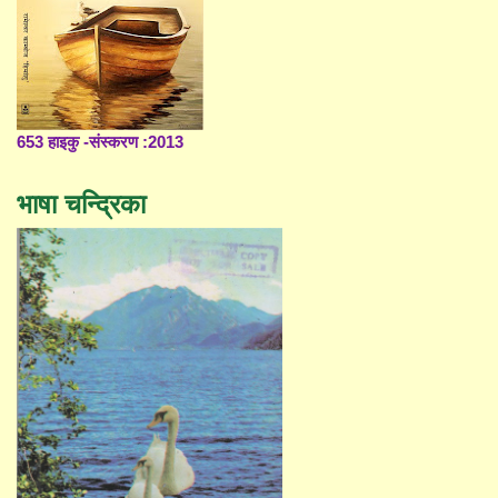
653 हाइकु -संस्करण :2013
भाषा चन्द्रिका