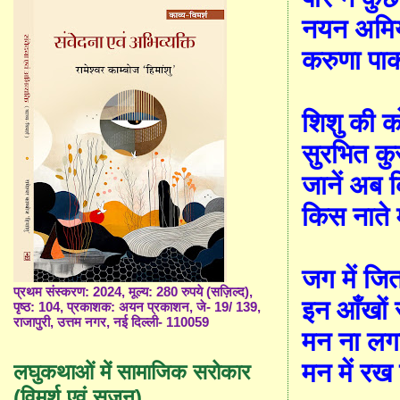
नयन अमि
करुणा प
शिशु की 
सुरभित कुस
जानें अब 
किस नाते म
जग में जि
प्रथम संस्करण: 2024, मूल्य: 280 रुपये (सज़िल्द),
इन आँखों 
पृष्ठ: 104, प्रकाशक: अयन प्रकाशन, जे- 19/ 139,
राजापुरी, उत्तम नगर, नई दिल्ली- 110059
मन ना लगत
मन में रख
लघुकथाओं में सामाजिक सरोकार
(विमर्श एवं सृजन)