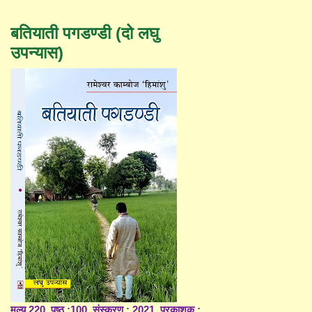
बतियाती पगडण्डी (दो लघु
उपन्यास)
मूल्य 220, पृष्ठ :100, संस्करण : 2021, प्रकाशक :