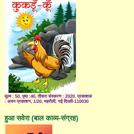
मूल्य : 50, पृष्ठ :40, तीसरा संस्करण : 2020, प्रकाशक
: अयन प्रकाशन, 1/20, महरौली, नई दिल्ली-110030
हुआ सवेरा (बाल काव्य-संग्रह)