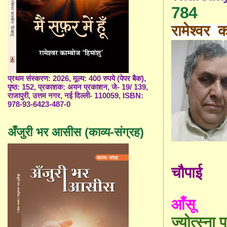
784
रामेश्वर क
प्रथम संस्करण: 2026, मूल्य: 400 रुपये (पेपर बैक),
पृष्ठ: 152, प्रकाशक: अयन प्रकाशन, जे- 19/ 139,
राजापुरी, उत्तम नगर, नई दिल्ली- 110059, ISBN:
978-93-6423-487-0
अँजुरी भर आसीस (काव्य-संग्रह)
चौपाई
आँसू
ज्योत्स्ना 