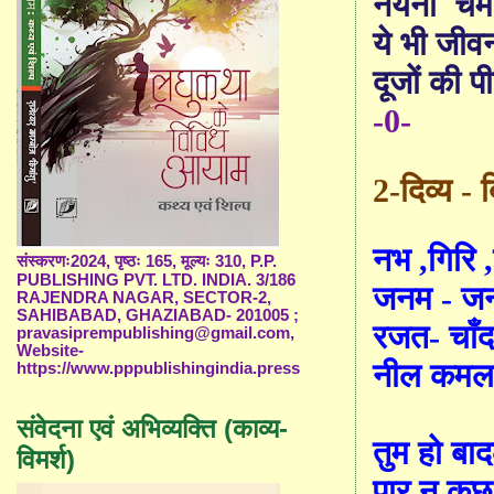
नयनों
चम
ये भी जीव
दूजों की प
-0-
2-दिव्य - बि
नभ
,
गिरि
,
संस्करणः2024, पृष्ठः 165, मूल्यः 310, P.P.
PUBLISHING PVT. LTD. INDIA. 3/186
जनम - जनम
RAJENDRA NAGAR, SECTOR-2,
SAHIBABAD, GHAZIABAD- 201005 ;
रजत- चाँद 
pravasiprempublishing@gmail.com,
Website-
नील कमल 
https://www.pppublishingindia.press
संवेदना एवं अभिव्यक्ति (काव्य-
तुम हो ब
विमर्श)
पार न कुछ 