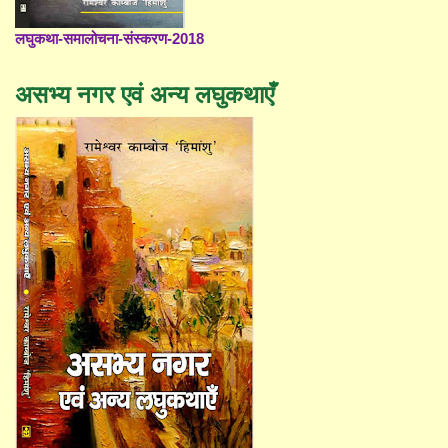
लघुकथा-समालोचना-संस्करण-2018
असभ्य नगर एवं अन्य लघुकथाएँ