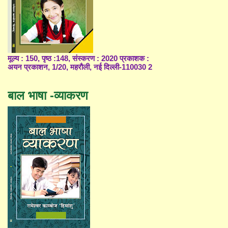
मूल्य : 150, पृष्ठ :148, संस्करण : 2020 प्रकाशक :
अयन प्रकाशन, 1/20, महरौली, नई दिल्ली-110030 2
बाल भाषा -व्याकरण