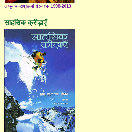
लग्घुकथा-संग्रह-दो संस्करण- 1998-2013
साहसिक क्रीड़ाएँ