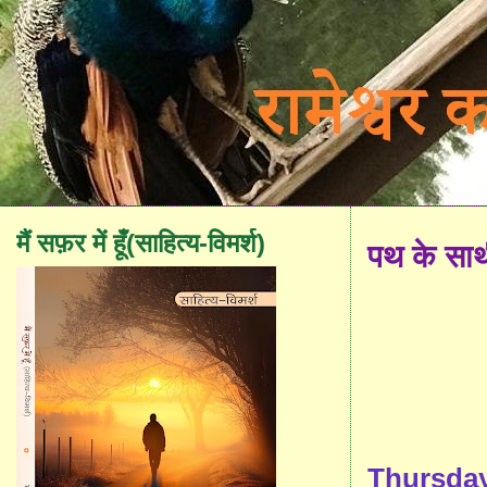
मैं सफ़र में हूँ(साहित्य-विमर्श)
पथ के सा
Thursday