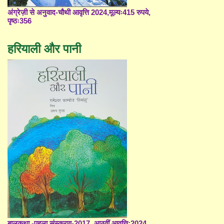
अंग्रेज़ी से अनुवाद-चौथी आवृत्ति 2024,मूल्यः415 रुपये,
पृष्ठः356
हरियाली और पानी
बालकथा -पहला संस्करण-2017, आठवीं आवृत्ति;2024,