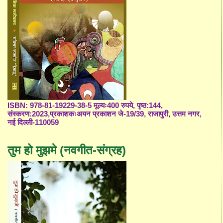
ISBN: 978-81-19229-38-5 मूल्यः400 रुपये, पृष्ठ:144,
संस्करण:2023,प्रकाशकःअयन प्रकाशन जे-19/39, राजापुरी, उत्तम नगर,
नई दिल्ली-110059
तुम हो मुझमे (नवगीत-संग्रह)