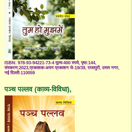
ISBN: 978-93-94221-73-4 मूल्यः400 रुपये, पृष्ठ:144,
संस्करण:2023,प्रकाशकःअयन प्रकाशन जे-19/39, राजापुरी, उत्तम नगर,
नई दिल्ली-110059
पञ्च पल्लव (काव्य-विविधा),