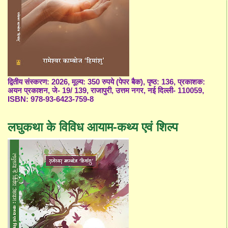
द्वितीय संस्करण: 2026, मूल्य: 350 रुपये (पेपर बैक), पृष्ठ: 136, प्रकाशक:
अयन प्रकाशन, जे- 19/ 139, राजापुरी, उत्तम नगर, नई दिल्ली- 110059,
ISBN: 978-93-6423-759-8
लघुकथा के विविध आयाम-कथ्य एवं शिल्प