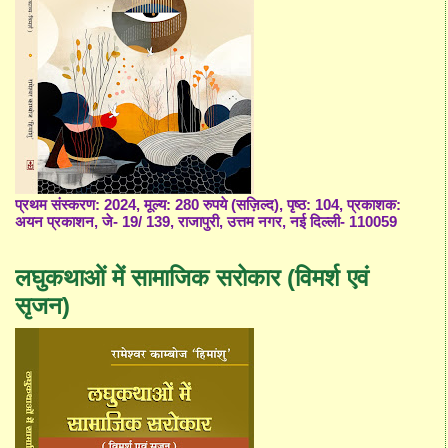
प्रथम संस्करण: 2024, मूल्य: 280 रुपये (सज़िल्द), पृष्ठ: 104, प्रकाशक:
अयन प्रकाशन, जे- 19/ 139, राजापुरी, उत्तम नगर, नई दिल्ली- 110059
लघुकथाओं में सामाजिक सरोकार (विमर्श एवं
सृजन)