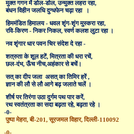
मुक्त गगन में डोल-डोल
,
उन्मुक्त लहरा रहा
,
बंधन विहीन जलधि दुग्धफेन चढ़ा रहा
।
हिममंडित हिमालय - धवल
शृं
ग-
शृंग
मुस्करा रहा
,
रवि-किरण - निकर निकल
,
स्वर्ण कलश लुटा रहा ।
नव
शृं
गार धार पवन चिर संदेश दे रहा -
शत्रुता के शूल हटें
,
मित्रता की धरा रचें
,
छल-दंभ
,
ऊँच नीच
,
अहंकार से बचें।
सत् का दीप जला
असत् का तिमिर हरें
,
ज्ञान की लौ से लौ आगे बढ़ जलाते चलें ।
शीर्ष पर तिरंगा उठा दुर्गम पथ पार करें
,
रथ स्वतंत्रता का सदा बढ़ता रहे
,
बढ़ता रहे ।
-0-
पुष्पा मेहरा
,
बी-
201,
सूरजमल विहार
,
दिल्ली-
110092
-0-