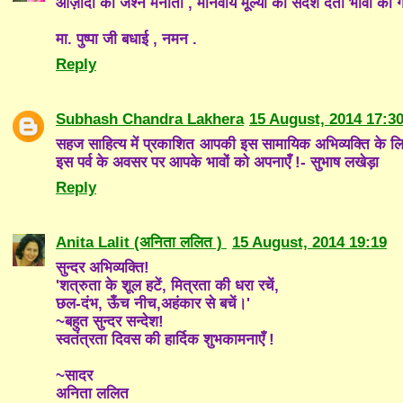
आज़ादी का जश्न मनाती , मानवीय मूल्यों का संदेश देती भावों की ग
मा. पुष्पा जी बधाई , नमन .
Reply
Subhash Chandra Lakhera
15 August, 2014 17:3
सहज साहित्य में प्रकाशित आपकी इस सामायिक अभिव्यक्ति के लिए
इस पर्व के अवसर पर आपके भावों को अपनाएँ !- सुभाष लखेड़ा
Reply
Anita Lalit (अनिता ललित )
15 August, 2014 19:19
सुन्दर अभिव्यक्ति!
'शत्रुता के शूल हटें, मित्रता की धरा रचें,
छल-दंभ, ऊँच नीच,अहंकार से बचें।'
~बहुत सुन्दर सन्देश!
स्वतंत्रता दिवस की हार्दिक शुभकामनाएँ !
~सादर
अनिता ललित