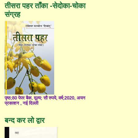
तीसरा पहर ताँका -सेदोका-चोका
संग्रह
पृष्ठ;80 पेपर बैक, मूल्य; सौ रुपये, वर्ष;2020, अयन
प्रकाशन , नई दिल्ली
बन्द कर लो द्वार