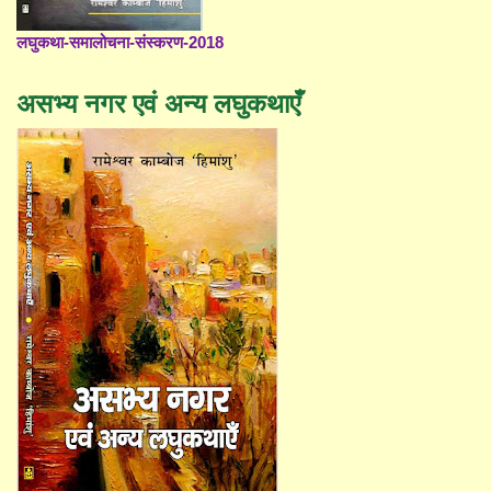
लघुकथा-समालोचना-संस्करण-2018
असभ्य नगर एवं अन्य लघुकथाएँ