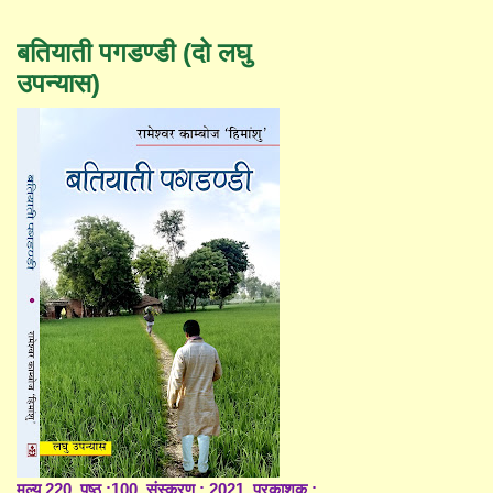
बतियाती पगडण्डी (दो लघु
उपन्यास)
मूल्य 220, पृष्ठ :100, संस्करण : 2021, प्रकाशक :