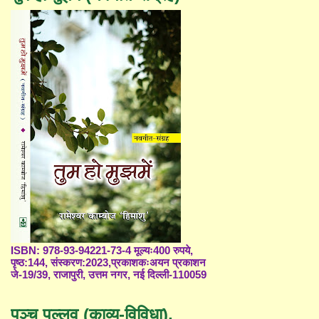
ISBN: 978-93-94221-73-4 मूल्यः400 रुपये,
पृष्ठ:144, संस्करण:2023,प्रकाशकःअयन प्रकाशन
जे-19/39, राजापुरी, उत्तम नगर, नई दिल्ली-110059
पञ्च पल्लव (काव्य-विविधा),