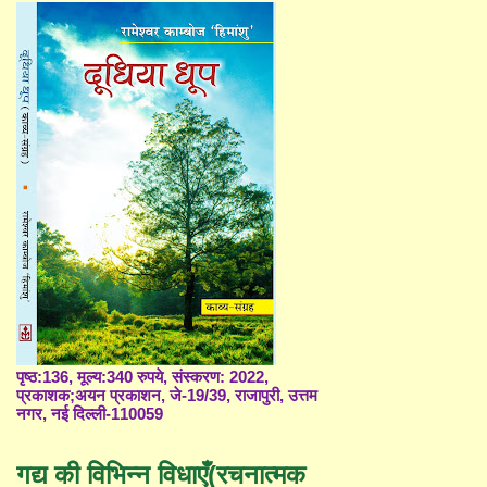
पृष्ठ:136, मूल्य:340 रुपये, संस्करण: 2022,
प्रकाशक;अयन प्रकाशन, जे-19/39, राजापुरी, उत्तम
नगर, नई दिल्ली-110059
गद्य की विभिन्न विधाएँ(रचनात्मक