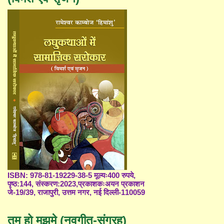
ISBN: 978-81-19229-38-5 मूल्यः400 रुपये,
पृष्ठ:144, संस्करण:2023,प्रकाशकःअयन प्रकाशन
जे-19/39, राजापुरी, उत्तम नगर, नई दिल्ली-110059
तुम हो मुझमे (नवगीत-संग्रह)