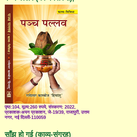
पृष्ठ:104, मूल्य:260 रुपये, संस्करण: 2022,
प्रकाशकःअयन प्रकाशन, जे-19/39, राजापुरी, उत्तम
नगर, नई दिल्ली-110059
साँझ हो गई (काव्य-संग्रह)