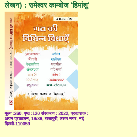
लेखन) : रामेश्वर काम्बोज 'हिमांशु'
मूल्य :260, पृष्ठ :120 संस्करण : 2022, प्रकाशक :
अयन प्रकाशन, 19/39, राजापुरी, उत्तम नगर, नई
दिल्ली-110059