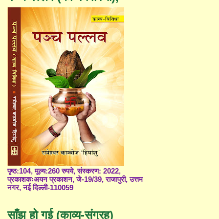
पृष्ठ:104, मूल्य:260 रुपये, संस्करण: 2022,
प्रकाशकःअयन प्रकाशन, जे-19/39, राजापुरी, उत्तम
नगर, नई दिल्ली-110059
साँझ हो गई (काव्य-संग्रह)