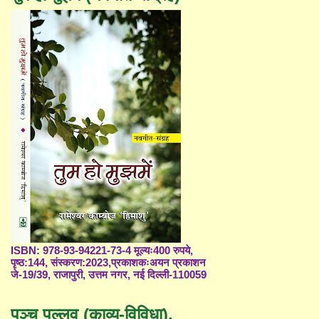
ISBN: 978-93-94221-73-4 मूल्यः400 रुपये,
पृष्ठ:144, संस्करण:2023,प्रकाशकःअयन प्रकाशन
जे-19/39, राजापुरी, उत्तम नगर, नई दिल्ली-110059
पञ्च पल्लव (काव्य-विविधा),