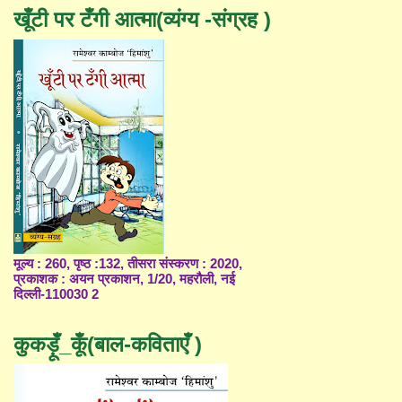
खूँटी पर टँगी आत्मा(व्यंग्य -संग्रह )
मूल्य : 260, पृष्ठ :132, तीसरा संस्करण : 2020,
प्रकाशक : अयन प्रकाशन, 1/20, महरौली, नई
दिल्ली-110030 2
कुकड़ूँ_कूँ(बाल-कविताएँ )