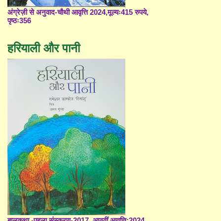
अंग्रेज़ी से अनुवाद-चौथी आवृत्ति 2024,मूल्यः415 रुपये,
पृष्ठः356
हरियाली और पानी
बालकथा -पहला संस्करण-2017, आठवीं आवृत्ति;2024,