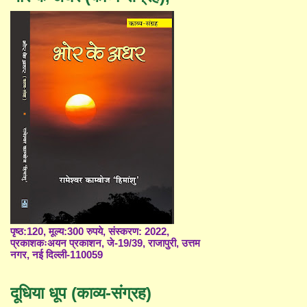
पृष्ठ:120, मूल्य:300 रुपये, संस्करण: 2022,
प्रकाशकःअयन प्रकाशन, जे-19/39, राजापुरी, उत्तम
नगर, नई दिल्ली-110059
दूधिया धूप (काव्य-संग्रह)