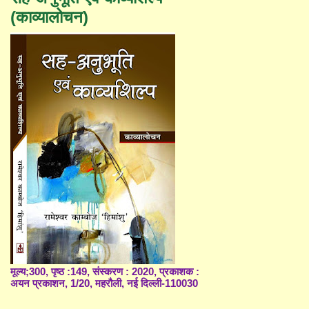
(काव्यालोचन)
मूल्य;300, पृष्ठ :149, संस्करण : 2020, प्रकाशक :
अयन प्रकाशन, 1/20, महरौली, नई दिल्ली-110030