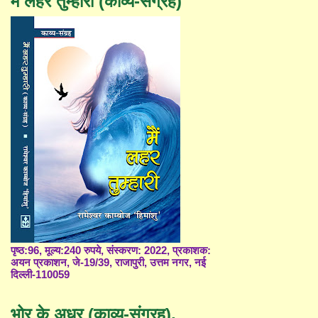
मैं लहर तुम्हारी (काव्य-संग्रह)
पृष्ठ:96, मूल्य:240 रुपये, संस्करण: 2022, प्रकाशक:
अयन प्रकाशन, जे-19/39, राजापुरी, उत्तम नगर, नई
दिल्ली-110059
भोर के अधर (काव्य-संग्रह),