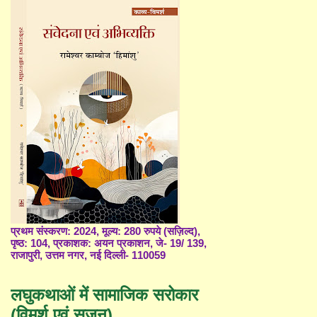
प्रथम संस्करण: 2024, मूल्य: 280 रुपये (सज़िल्द),
पृष्ठ: 104, प्रकाशक: अयन प्रकाशन, जे- 19/ 139,
राजापुरी, उत्तम नगर, नई दिल्ली- 110059
लघुकथाओं में सामाजिक सरोकार
(विमर्श एवं सृजन)