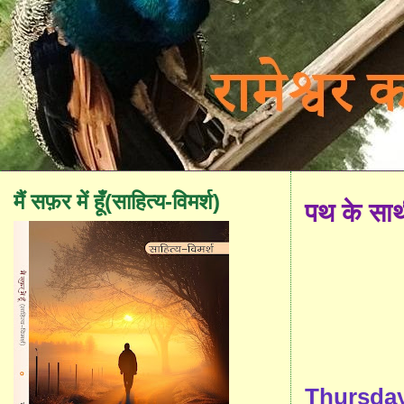
मैं सफ़र में हूँ(साहित्य-विमर्श)
पथ के सा
Thursday