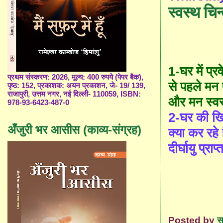
स्वस्थ चिन
1-घर में प्
प्रथम संस्करण: 2026, मूल्य: 400 रुपये (पेपर बैक),
से पहले मन
पृष्ठ: 152, प्रकाशक: अयन प्रकाशन, जे- 19/ 139,
राजापुरी, उत्तम नगर, नई दिल्ली- 110059, ISBN:
और मन स्वस
978-93-6423-487-0
2-घर की खि
अँजुरी भर आसीस (काव्य-संग्रह)
क्या कर रहे
दीर्घायु प्राप
Posted by
स