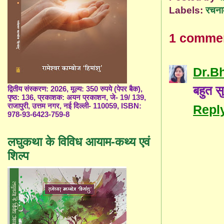
Labels:
रचना
1 comme
Dr.B
बहुत स
द्वितीय संस्करण: 2026, मूल्य: 350 रुपये (पेपर बैक),
पृष्ठ: 136, प्रकाशक: अयन प्रकाशन, जे- 19/ 139,
राजापुरी, उत्तम नगर, नई दिल्ली- 110059, ISBN:
Repl
978-93-6423-759-8
लघुकथा के विविध आयाम-कथ्य एवं
शिल्प