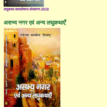
लघुकथा-समालोचना-संस्करण-2018
असभ्य नगर एवं अन्य लघुकथाएँ