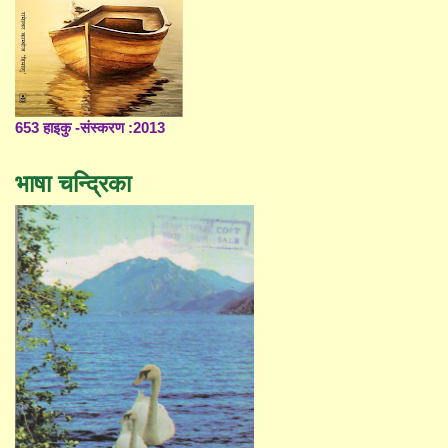
653 हाइकु -संस्करण :2013
भाषा चन्द्रिका