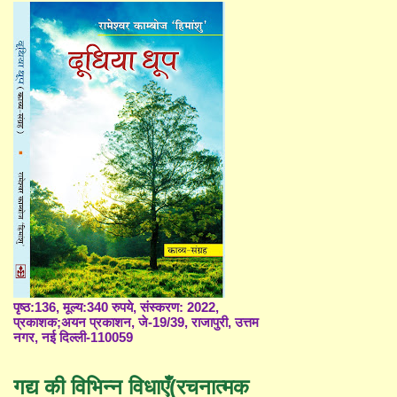
पृष्ठ:136, मूल्य:340 रुपये, संस्करण: 2022,
प्रकाशक;अयन प्रकाशन, जे-19/39, राजापुरी, उत्तम
नगर, नई दिल्ली-110059
गद्य की विभिन्न विधाएँ(रचनात्मक