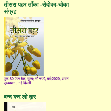
तीसरा पहर ताँका -सेदोका-चोका
संग्रह
पृष्ठ;80 पेपर बैक, मूल्य; सौ रुपये, वर्ष;2020, अयन
प्रकाशन , नई दिल्ली
बन्द कर लो द्वार