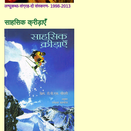
लग्घुकथा-संग्रह-दो संस्करण- 1998-2013
साहसिक क्रीड़ाएँ