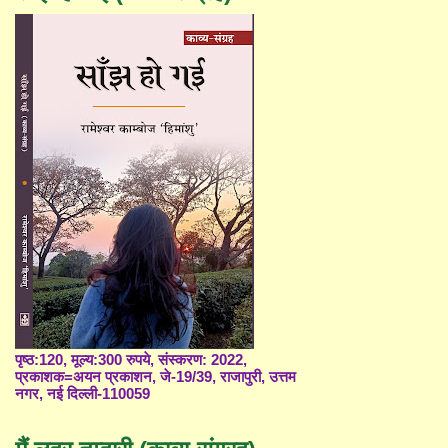
पृष्ठ:120, मूल्य:300 रुपये, संस्करण: 2022,
प्रकाशक=अयन प्रकाशन, जे-19/39, राजापुरी, उत्तम
नगर, नई दिल्ली-110059