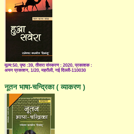
मूल्य:50, पृष्ठ :39, तीसरा संस्करण : 2020, प्रकाशक :
अयन प्रकाशन, 1/20, महरौली, नई दिल्ली-110030
नूतन भाषा-चन्द्रिका ( व्याकरण )