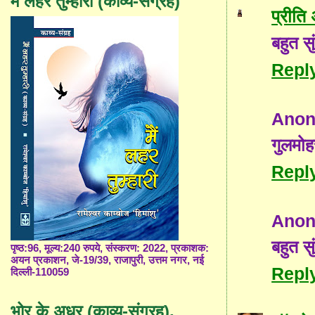
मैं लहर तुम्हारी (काव्य-संग्रह)
प्रीति
बहुत स
Repl
Ano
गुलमोह
Repl
Ano
बहुत स
पृष्ठ:96, मूल्य:240 रुपये, संस्करण: 2022, प्रकाशक:
अयन प्रकाशन, जे-19/39, राजापुरी, उत्तम नगर, नई
Repl
दिल्ली-110059
भोर के अधर (काव्य-संग्रह),