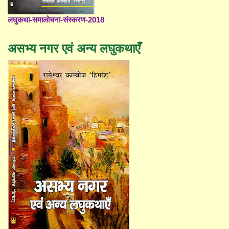
लघुकथा-समालोचना-संस्करण-2018
असभ्य नगर एवं अन्य लघुकथाएँ