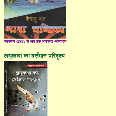
व्याकरण -1993 से अब तक अनवरत -संस्करण
लघुकथा का वर्त्तमान परिदृश्य