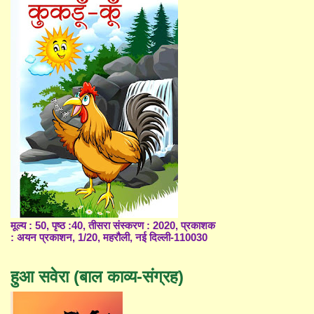
मूल्य : 50, पृष्ठ :40, तीसरा संस्करण : 2020, प्रकाशक
: अयन प्रकाशन, 1/20, महरौली, नई दिल्ली-110030
हुआ सवेरा (बाल काव्य-संग्रह)