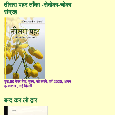
तीसरा पहर ताँका -सेदोका-चोका
संग्रह
पृष्ठ;80 पेपर बैक, मूल्य; सौ रुपये, वर्ष;2020, अयन
प्रकाशन , नई दिल्ली
बन्द कर लो द्वार