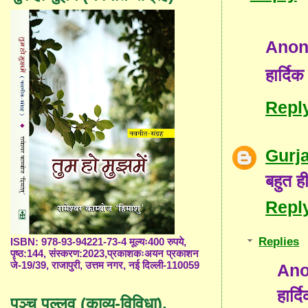
Ano
हार्द
Repl
Gurja
बहुत ह
Repl
Replies
ISBN: 978-93-94221-73-4 मूल्यः400 रुपये,
पृष्ठ:144, संस्करण:2023,प्रकाशकःअयन प्रकाशन
जे-19/39, राजापुरी, उत्तम नगर, नई दिल्ली-110059
An
हार्
पञ्च पल्लव (काव्य-विविधा),