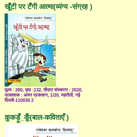
खूँटी पर टँगी आत्मा(व्यंग्य -संग्रह )
मूल्य : 260, पृष्ठ :132, तीसरा संस्करण : 2020,
प्रकाशक : अयन प्रकाशन, 1/20, महरौली, नई
दिल्ली-110030 2
कुकड़ूँ_कूँ(बाल-कविताएँ )