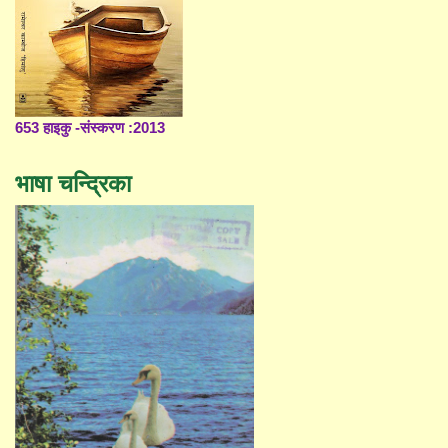
653 हाइकु -संस्करण :2013
भाषा चन्द्रिका