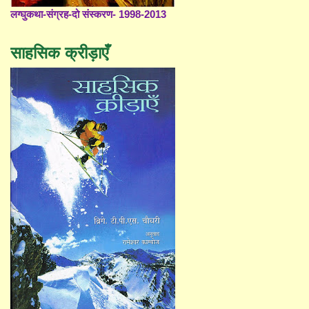
लग्घुकथा-संग्रह-दो संस्करण- 1998-2013
साहसिक क्रीड़ाएँ