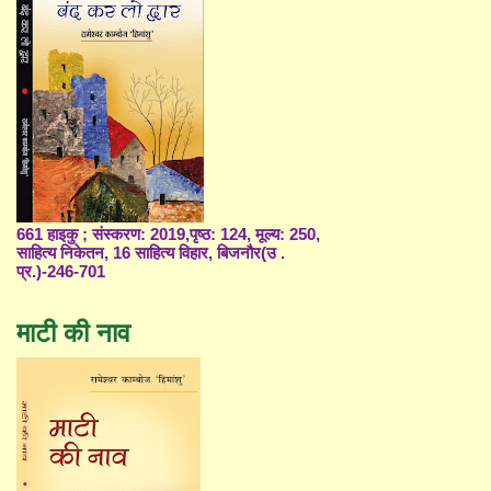
661 हाइकु ; संस्करण: 2019,पृष्ठ: 124, मूल्य: 250,
साहित्य निकेतन, 16 साहित्य विहार, बिजनौर(उ .
प्र.)-246-701
माटी की नाव