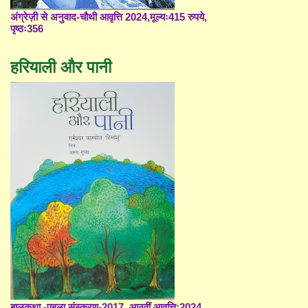
अंग्रेज़ी से अनुवाद-चौथी आवृत्ति 2024,मूल्यः415 रुपये,
पृष्ठः356
हरियाली और पानी
बालकथा -पहला संस्करण-2017, आठवीं आवृत्ति;2024,