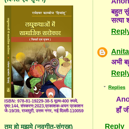
Ano
बहुत सु
सत्या शर
Repl
Anit
अभी बह
Repl
Replies
An
ISBN: 978-81-19229-38-5 मूल्यः400 रुपये,
पृष्ठ:144, संस्करण:2023,प्रकाशकःअयन प्रकाशन
हाँ 
जे-19/39, राजापुरी, उत्तम नगर, नई दिल्ली-110059
Reply
तुम हो मुझमे (नवगीत-संग्रह)