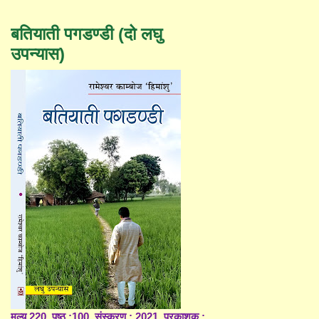
बतियाती पगडण्डी (दो लघु
उपन्यास)
मूल्य 220, पृष्ठ :100, संस्करण : 2021, प्रकाशक :