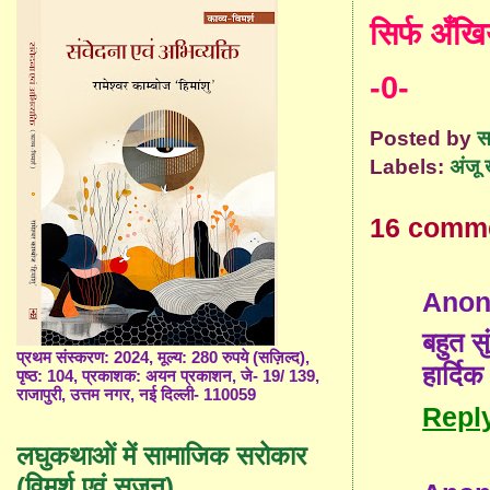
सिर्फ अँखिय
-0-
Posted by
स
Labels:
अंजू 
16 comm
Ano
बहुत स
प्रथम संस्करण: 2024, मूल्य: 280 रुपये (सज़िल्द),
हार्दि
पृष्ठ: 104, प्रकाशक: अयन प्रकाशन, जे- 19/ 139,
राजापुरी, उत्तम नगर, नई दिल्ली- 110059
Repl
लघुकथाओं में सामाजिक सरोकार
(विमर्श एवं सृजन)