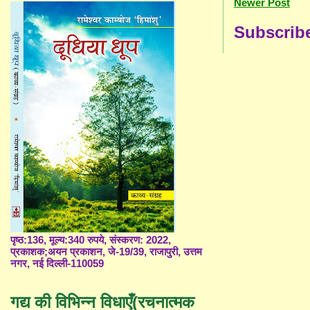
Newer Post
Subscrib
पृष्ठ:136, मूल्य:340 रुपये, संस्करण: 2022,
प्रकाशक;अयन प्रकाशन, जे-19/39, राजापुरी, उत्तम
नगर, नई दिल्ली-110059
गद्य की विभिन्न विधाएँ(रचनात्मक