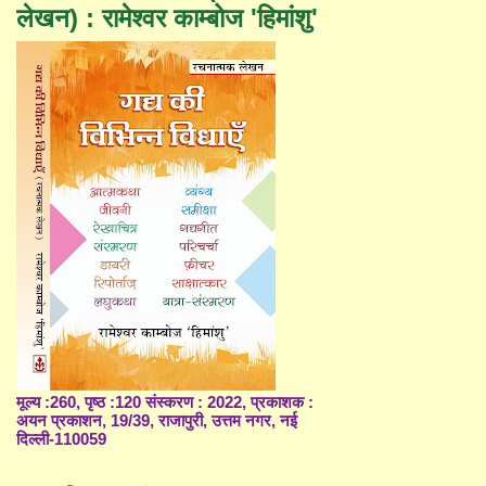
लेखन) : रामेश्वर काम्बोज 'हिमांशु'
मूल्य :260, पृष्ठ :120 संस्करण : 2022, प्रकाशक :
अयन प्रकाशन, 19/39, राजापुरी, उत्तम नगर, नई
दिल्ली-110059