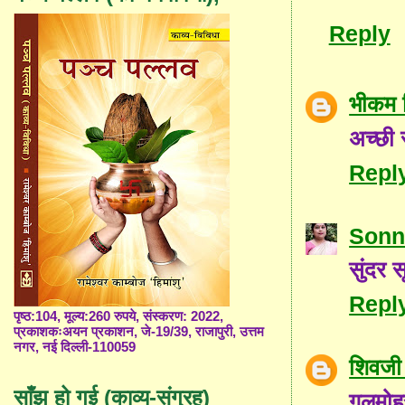
Reply
भीकम 
अच्छी 
Repl
Sonn
सुंदर 
Repl
पृष्ठ:104, मूल्य:260 रुपये, संस्करण: 2022,
प्रकाशकःअयन प्रकाशन, जे-19/39, राजापुरी, उत्तम
नगर, नई दिल्ली-110059
शिवजी 
साँझ हो गई (काव्य-संग्रह)
गुलमोह