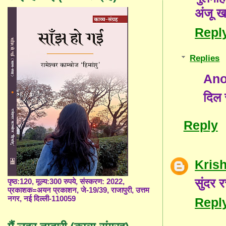
अंजू ख
Repl
Replies
An
दिल 
Reply
Kris
सुंदर 
पृष्ठ:120, मूल्य:300 रुपये, संस्करण: 2022,
प्रकाशक=अयन प्रकाशन, जे-19/39, राजापुरी, उत्तम
नगर, नई दिल्ली-110059
Repl