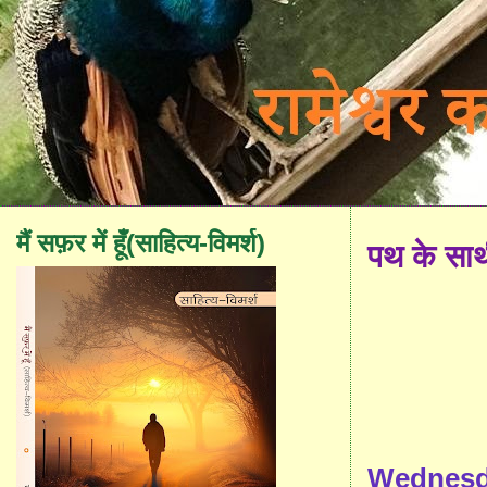
मैं सफ़र में हूँ(साहित्य-विमर्श)
पथ के सा
Wednesda