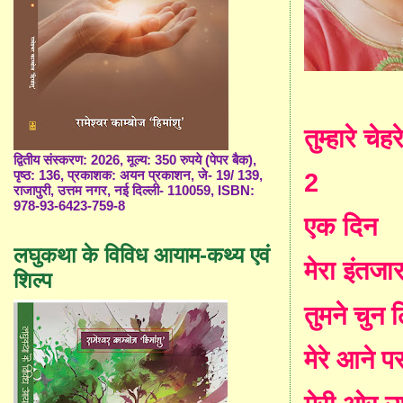
तुम्हारे च
द्वितीय संस्करण: 2026, मूल्य: 350 रुपये (पेपर बैक),
पृष्ठ: 136, प्रकाशक: अयन प्रकाशन, जे- 19/ 139,
2
राजापुरी, उत्तम नगर, नई दिल्ली- 110059, ISBN:
978-93-6423-759-8
एक दिन
लघुकथा के विविध आयाम-कथ्य एवं
मेरा इंतजा
शिल्प
तुमने चुन 
मेरे आने प