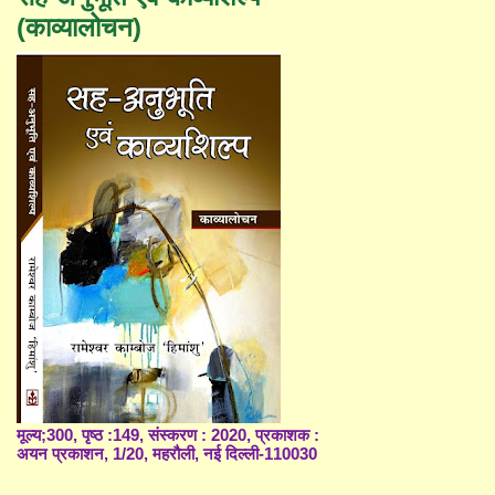
(काव्यालोचन)
मूल्य;300, पृष्ठ :149, संस्करण : 2020, प्रकाशक :
अयन प्रकाशन, 1/20, महरौली, नई दिल्ली-110030