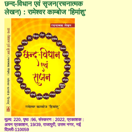
छन्द-विधान एवं सृजन(रचनात्मक
लेखन) : रामेश्वर काम्बोज 'हिमांशु'
मूल्य: 220, पृष्ठ :96, संस्करण : 2022, प्रकाशक :
अयन प्रकाशन, 19/39, राजापुरी, उत्तम नगर, नई
दिल्ली-110059