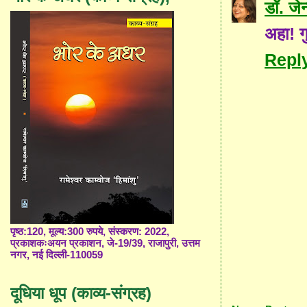
डॉ. जे
अहा! ग
Repl
पृष्ठ:120, मूल्य:300 रुपये, संस्करण: 2022,
प्रकाशकःअयन प्रकाशन, जे-19/39, राजापुरी, उत्तम
नगर, नई दिल्ली-110059
दूधिया धूप (काव्य-संग्रह)