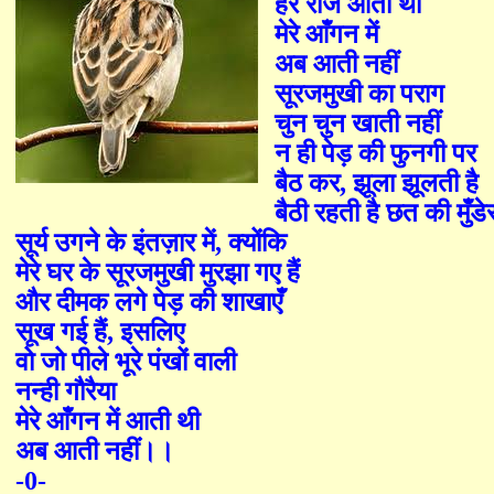
हर रोज आती थी
मेरे आँगन में
अब आती नहीं
सूरजमुखी का पराग
चुन चुन खाती नहीं
न ही पेड़ की फुनगी पर
बैठ कर
,
झूला झूलती है
बैठी रहती है छत की मुँडे
सूर्य उगने के इंतज़ार में
,
क्योंकि
मेरे घर के सूरजमुखी मुरझा गए हैं
और दीमक लगे पेड़ की शाखाएँ
सूख गई हैं
,
इसलिए
वो जो पीले भूरे पंखों वाली
नन्ही गौरैया
मेरे आँगन में आती थी
अब आती नहीं।।
-0-