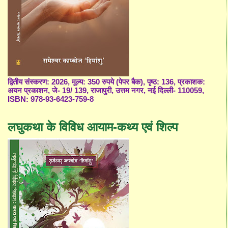
द्वितीय संस्करण: 2026, मूल्य: 350 रुपये (पेपर बैक), पृष्ठ: 136, प्रकाशक:
अयन प्रकाशन, जे- 19/ 139, राजापुरी, उत्तम नगर, नई दिल्ली- 110059,
ISBN: 978-93-6423-759-8
लघुकथा के विविध आयाम-कथ्य एवं शिल्प