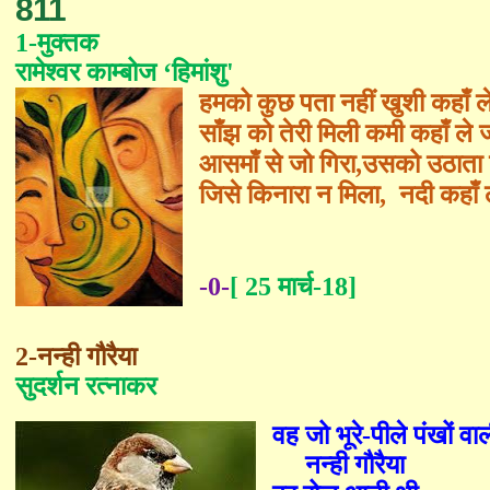
811
1-मुक्तक
रामेश्वर काम्बोज ‘हिमांशु'
हमको कुछ पता नहीं खुशी कहाँ 
साँझ को तेरी मिली कमी कहाँ ले
आसमाँ से जो गिरा,उसको उठाता 
जिसे किनारा न मिला, नदी कहाँ 
-0-
[ 25 मार्च-18]
2-नन्ही गौरैया
सुदर्शन रत्नाकर
वह जो भूरे
-
पीले पंखों वा
नन्ही गौरैया