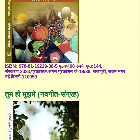
ISBN: 978-81-19229-38-5 मूल्यः400 रुपये, पृष्ठ:144,
संस्करण:2023,प्रकाशकःअयन प्रकाशन जे-19/39, राजापुरी, उत्तम नगर,
नई दिल्ली-110059
तुम हो मुझमे (नवगीत-संग्रह)