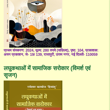
प्रथम संस्करण: 2024, मूल्य: 280 रुपये (सज़िल्द), पृष्ठ: 104, प्रकाशक:
अयन प्रकाशन, जे- 19/ 139, राजापुरी, उत्तम नगर, नई दिल्ली- 110059
लघुकथाओं में सामाजिक सरोकार (विमर्श एवं
सृजन)