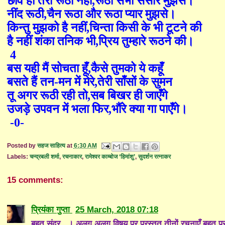
छवि ही तेरी रूठी नहीं
,
रूठा सभी संसार मुझसे।
नींद रूठी
,
चैन रूठा और रूठा प्यार मुझसे।
किन्तु मुझको है नहीं
,
चिन्ता किसी के भी टूटने की
है नहीं शंका तनिक भी
,
प्रिय तुम्हारे रूठने की।
4
बस यही मैं सोचता हूँ
,
कैसे तुमको ये कहूँ
बसते हैं तन
-
मन में मेरे
,
तेरी साँसों के सुमन
तू अगर रूठी रही तो
,
सब बिखर ही जाएँगे
उजड़े उपवन में भला फिर
,
भौंरे क्या गा पाएँगे।
-0-
Posted by
सहज साहित्य
at
6:30 AM
Labels:
चन्द्रबली शर्मा
,
रचनाकार
,
रामेश्वर काम्बोज ‘हिमांशु’
,
सुदर्शन रत्नाकर
15 comments:
प्रियंका गुप्ता
25 March, 2018 07:18
बहुत सुंदर...। अलग अलग विषय पर प्रस्तुत तीनों रचनाएँ बहुत 