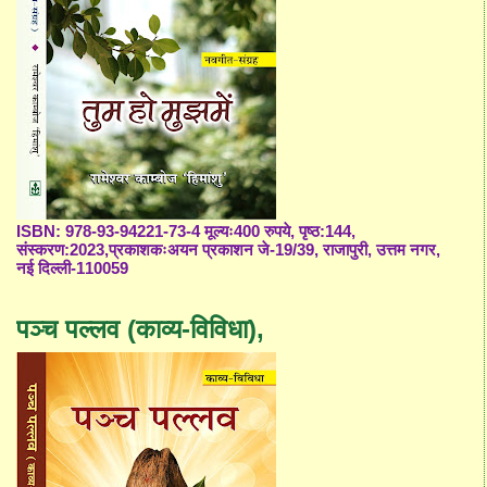
ISBN: 978-93-94221-73-4 मूल्यः400 रुपये, पृष्ठ:144,
संस्करण:2023,प्रकाशकःअयन प्रकाशन जे-19/39, राजापुरी, उत्तम नगर,
नई दिल्ली-110059
पञ्च पल्लव (काव्य-विविधा),