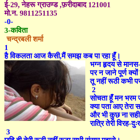
ई
-29,
नेहरू ग्राउण्ड ,फ़रीदाबाद
121001
मो
.
न
. 9811251135
-0-
3-कविता
चन्द्रबली
शर्मा
1
है विकलता आज कैसी
,
मैं समझ कब पा रहा हूँ।
भग्न हृदय से मानस
पर न जाने पूर्ण क्यो
तू नहीं रूठी कभी प
2
सोचता हूँ मन भरम
क्या पता आए तेरा स
और भी कुछ ना सही
रात्रि तेरी विरह
-
दुः
3