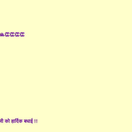
🙏🙏👏👏👏👏
ी को हार्दिक बधाई !!