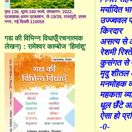
मर्यादित भ
पृष्ठ:136, मूल्य:340 रुपये, संस्करण: 2022,
प्रकाशक;अयन प्रकाशन, जे-19/39, राजापुरी, उत्तम
उ
ज्ज्व
वल पा
नगर, नई दिल्ली-110059
किरदार
गद्य की विभिन्न विधाएँ(रचनात्मक
असत्य से
लेखन) : रामेश्वर काम्बोज 'हिमांशु'
रेशमी रिश्ते
कुसंगत से 
मृदु शीतल 
मनमोहक व्
महकता व्यक
धूल
छँ
टे 
ऐसा हो प्रत
-0-