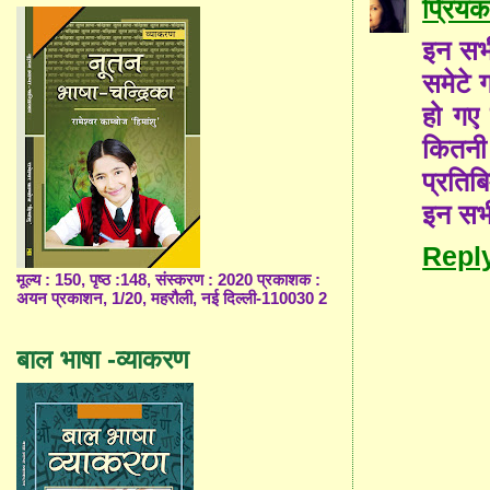
प्रियंक
इन सभी
समेटे 
हो गए 
कितनी 
प्रतिब
इन सभी
Repl
मूल्य : 150, पृष्ठ :148, संस्करण : 2020 प्रकाशक :
अयन प्रकाशन, 1/20, महरौली, नई दिल्ली-110030 2
बाल भाषा -व्याकरण