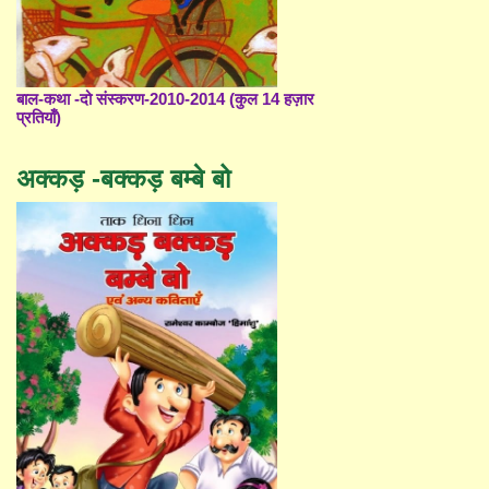
बाल-कथा -दो संस्करण-2010-2014 (कुल 14 हज़ार
प्रतियाँ)
अक्कड़ -बक्कड़ बम्बे बो