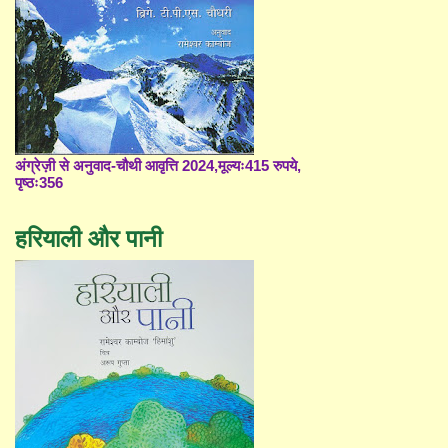
अंग्रेज़ी से अनुवाद-चौथी आवृत्ति 2024,मूल्यः415 रुपये,
पृष्ठः356
हरियाली और पानी