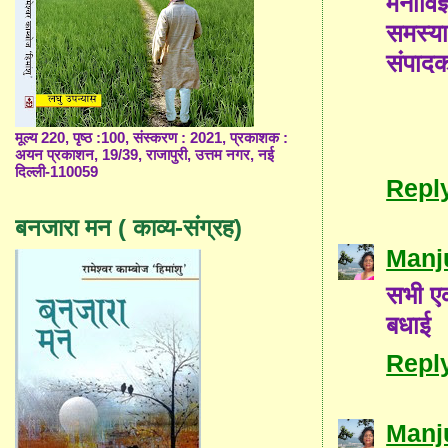
मनोविज
समस्य
संपाद
मूल्य 220, पृष्ठ :100, संस्करण : 2021, प्रकाशक :
अयन प्रकाशन, 19/39, राजापुरी, उत्तम नगर, नई
दिल्ली-110059
Repl
बनजारा मन ( काव्य-संग्रह)
Manj
सभी एक
बधाई
Repl
Manj