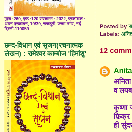
मूल्य :260, पृष्ठ :120 संस्करण : 2022, प्रकाशक :
अयन प्रकाशन, 19/39, राजापुरी, उत्तम नगर, नई
Posted by
स
दिल्ली-110059
Labels:
अनित
छन्द-विधान एवं सृजन(रचनात्मक
12 comm
लेखन) : रामेश्वर काम्बोज 'हिमांशु'
Anit
अनिता 
व लयबद
कृष्णा
फ़िक्र 
ही सुं