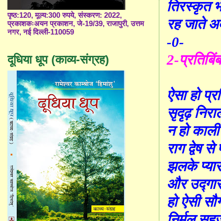
ति
र
स्कृत 
पृष्ठ:120, मूल्य:300 रुपये, संस्करण: 2022,
रह जाते अव
प्रकाशकःअयन प्रकाशन, जे-19/39, राजापुरी, उत्तम
नगर, नई दिल्ली-110059
-0-
2-
प्रतिबिं
दूधिया धूप (काव्य-संग्रह)
ऐसा हो प्रत
सृदृढ़ निरा
न हो काली
राग द्वेष से
झलके प्या
और उद्गार
हो ऐसी सौ
निर्मल सह