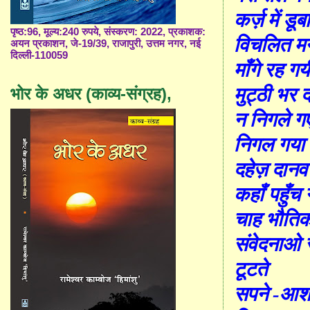
कर्ज़ में डूब
पृष्ठ:96, मूल्य:240 रुपये, संस्करण: 2022, प्रकाशक:
विचलित म
अयन प्रकाशन, जे-19/39, राजापुरी, उत्तम नगर, नई
दिल्ली-110059
माँ
गे रह गय
मु
ट्ठी
भर द
भोर के अधर (काव्य-संग्रह),
न निगले ग
निगल गया
दहेज़ दानव
क
हाँ
प
हुँ
च 
चाह भौति
संवेदनाओ स
टूटते
सपने
-
आश