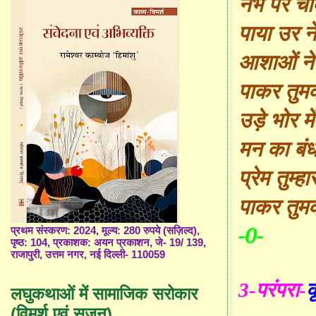
नभ पर चाँ
पाया
उर
ने
आशाओं ने
पाकर तुमको
उड़े भोर मे
मन का बंध
प्रेम तुम्
पाकर तुमको
-0-
प्रथम संस्करण: 2024, मूल्य: 280 रुपये (सज़िल्द),
पृष्ठ: 104, प्रकाशक: अयन प्रकाशन, जे- 19/ 139,
राजापुरी, उत्तम नगर, नई दिल्ली- 110059
3-परंप
रा-
क
लघुकथाओं में सामाजिक सरोकार
(विमर्श एवं सृजन)