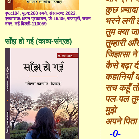
कुछ ज़्यादा
पृष्ठ:104, मूल्य:260 रुपये, संस्करण: 2022,
भरने लगी ह
प्रकाशकःअयन प्रकाशन, जे-19/39, राजापुरी, उत्तम
नगर, नई दिल्ली-110059
तुम क्या ज
साँझ हो गई (काव्य-संग्रह)
तुम्हारी आँख
जिज्ञासा ने
कैसे बढ़ा दी
कहानियाँ क
सच कहूँ त
पल-पल तुम
मुझे
अपने पिता
-0-