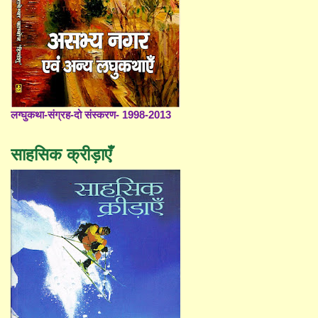
लग्घुकथा-संग्रह-दो संस्करण- 1998-2013
साहसिक क्रीड़ाएँ