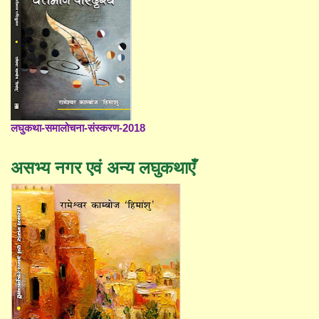
लघुकथा-समालोचना-संस्करण-2018
असभ्य नगर एवं अन्य लघुकथाएँ