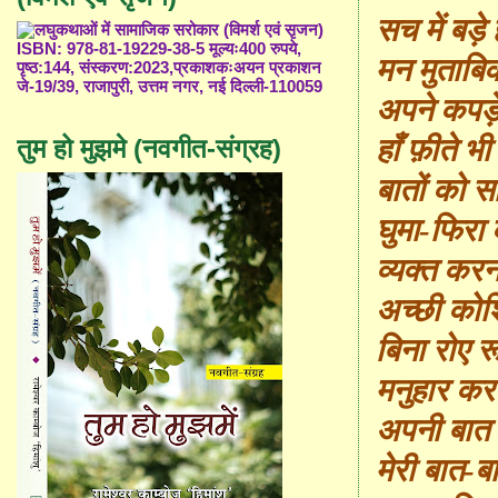
सच में बड़े 
ISBN: 978-81-19229-38-5 मूल्यः400 रुपये,
मन मुताबि
पृष्ठ:144, संस्करण:2023,प्रकाशकःअयन प्रकाशन
जे-19/39, राजापुरी, उत्तम नगर, नई दिल्ली-110059
अपने कपड़े
हाँ फ़ीते भ
तुम हो मुझमे (नवगीत-संग्रह)
बातों को स
घुमा-फिरा
व्यक्त कर
अच्छी कोश
बिना रोए र
मनुहार कर
अपनी बात 
मेरी बात-ब