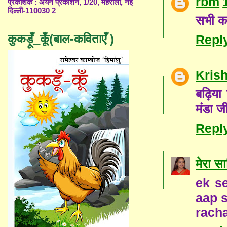
rbm
प्रकाशक : अयन प्रकाशन, 1/20, महरौली, नई
दिल्ली-110030 2
सभी कव
कुकड़ूँ_कूँ(बाल-कविताएँ )
Repl
Kris
बढ़िया 
मंडा ज
Repl
मेरा सा
ek s
aap 
rach