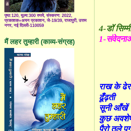
पृष्ठ:120, मूल्य:300 रुपये, संस्करण: 2022,
प्रकाशक=अयन प्रकाशन, जे-19/39, राजापुरी, उत्तम
नगर, नई दिल्ली-110059
4-डॉ सिम्म
1-
संवेदनाओ
मैं लहर तुम्हारी (काव्य-संग्रह)
राख के ढेर 
ढूँढ़
ती
सूनी आँखें
कुछ अवशे
पैरो तले प