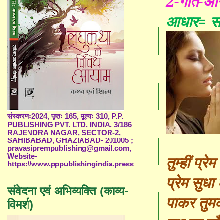
2-गीत-अनि
आधार=
सा
संस्करणः2024, पृष्ठः 165, मूल्यः 310, P.P.
PUBLISHING PVT. LTD. INDIA. 3/186
RAJENDRA NAGAR, SECTOR-2,
SAHIBABAD, GHAZIABAD- 201005 ;
pravasiprempublishing@gmail.com,
तुम्हीं प्रे
Website-
https://www.pppublishingindia.press
प्रेम सुध
संवेदना एवं अभिव्यक्ति (काव्य-
पाकर तुमको
विमर्श)