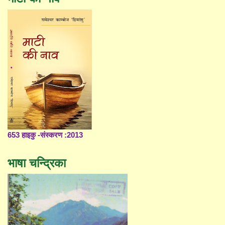
653 हाइकु -संस्करण :2013
भाषा चन्द्रिका