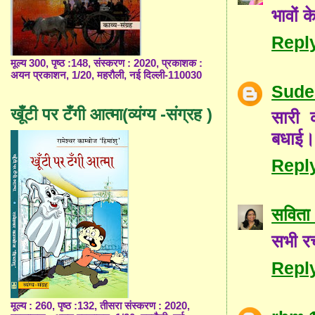
भावों 
Repl
मूल्य 300, पृष्ठ :148, संस्करण : 2020, प्रकाशक :
अयन प्रकाशन, 1/20, महरौली, नई दिल्ली-110030
Sude
खूँटी पर टँगी आत्मा(व्यंग्य -संग्रह )
सारी क
बधाई
Repl
सविता 
सभी रच
Repl
मूल्य : 260, पृष्ठ :132, तीसरा संस्करण : 2020,