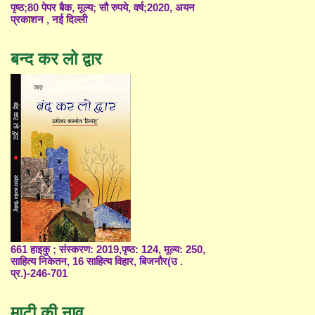
पृष्ठ;80 पेपर बैक, मूल्य; सौ रुपये, वर्ष;2020, अयन
प्रकाशन , नई दिल्ली
बन्द कर लो द्वार
661 हाइकु ; संस्करण: 2019,पृष्ठ: 124, मूल्य: 250,
साहित्य निकेतन, 16 साहित्य विहार, बिजनौर(उ .
प्र.)-246-701
माटी की नाव