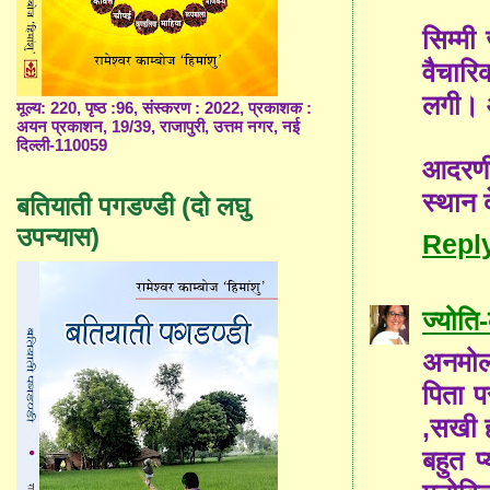
सिम्म
वैचारि
लगी। 
मूल्य: 220, पृष्ठ :96, संस्करण : 2022, प्रकाशक :
अयन प्रकाशन, 19/39, राजापुरी, उत्तम नगर, नई
दिल्ली-110059
आदरणीय
स्थान 
बतियाती पगडण्डी (दो लघु
उपन्यास)
Repl
ज्योत
अनमोल 
पिता प
,सखी ह
बहुत प