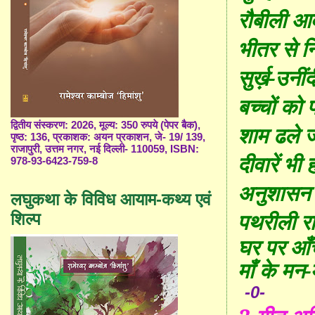
रौबीली आ
भीतर से नि
सुर्ख़-उनींद
बच्चों को
द्वितीय संस्करण: 2026, मूल्य: 350 रुपये (पेपर बैक),
शाम ढले 
पृष्ठ: 136, प्रकाशक: अयन प्रकाशन, जे- 19/ 139,
राजापुरी, उत्तम नगर, नई दिल्ली- 110059, ISBN:
दीवारें भी 
978-93-6423-759-8
अनुशासन 
लघुकथा के विविध आयाम-कथ्य एवं
पथरीली रा
शिल्प
घर पर आँच
माँ के मन-म
-0-