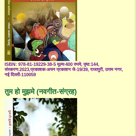
ISBN: 978-81-19229-38-5 मूल्यः400 रुपये, पृष्ठ:144,
संस्करण:2023,प्रकाशकःअयन प्रकाशन जे-19/39, राजापुरी, उत्तम नगर,
नई दिल्ली-110059
तुम हो मुझमे (नवगीत-संग्रह)