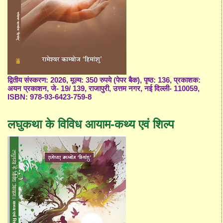
द्वितीय संस्करण: 2026, मूल्य: 350 रुपये (पेपर बैक), पृष्ठ: 136, प्रकाशक:
अयन प्रकाशन, जे- 19/ 139, राजापुरी, उत्तम नगर, नई दिल्ली- 110059,
ISBN: 978-93-6423-759-8
लघुकथा के विविध आयाम-कथ्य एवं शिल्प