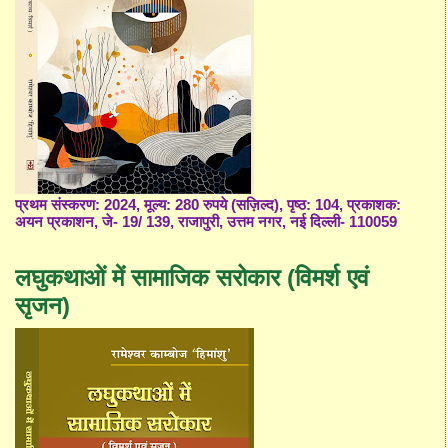
प्रथम संस्करण: 2024, मूल्य: 280 रुपये (सज़िल्द), पृष्ठ: 104, प्रकाशक:
अयन प्रकाशन, जे- 19/ 139, राजापुरी, उत्तम नगर, नई दिल्ली- 110059
लघुकथाओं में सामाजिक सरोकार (विमर्श एवं
सृजन)