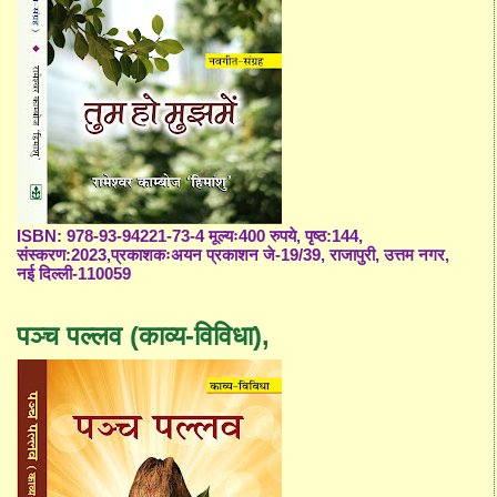
ISBN: 978-93-94221-73-4 मूल्यः400 रुपये, पृष्ठ:144,
संस्करण:2023,प्रकाशकःअयन प्रकाशन जे-19/39, राजापुरी, उत्तम नगर,
नई दिल्ली-110059
पञ्च पल्लव (काव्य-विविधा),