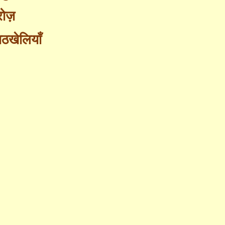
रोज़
ठखेलियाँ