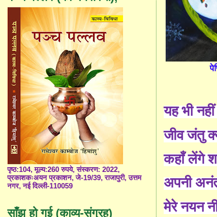
पे
यह भी नहीं
जीव जंतु क्
कहाँ लेंगे
पृष्ठ:104, मूल्य:260 रुपये, संस्करण: 2022,
प्रकाशकःअयन प्रकाशन, जे-19/39, राजापुरी, उत्तम
अपनी अनंत 
नगर, नई दिल्ली-110059
मेरे नयन न
साँझ हो गई (काव्य-संग्रह)