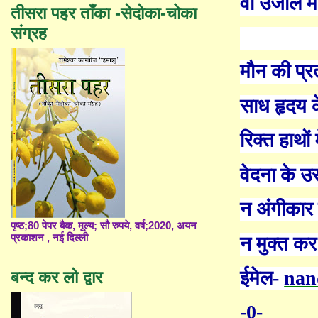
वो उजाले 
तीसरा पहर ताँका -सेदोका-चोका
संग्रह
मौन की प्रत
साध हृदय 
रिक्त हाथों
वेदना के 
न अंगीका
पृष्ठ;80 पेपर बैक, मूल्य; सौ रुपये, वर्ष;2020, अयन
प्रकाशन , नई दिल्ली
न मुक्त कर 
ईमेल-
nan
बन्द कर लो द्वार
-0-