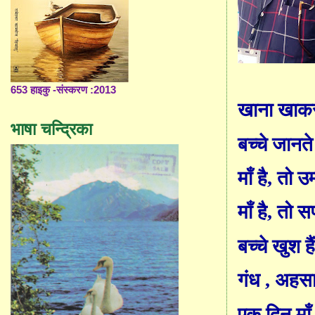
653 हाइकु -संस्करण :2013
खाना खाकर 
भाषा चन्द्रिका
बच्चे जानते 
माँ है
,
तो उम्
माँ है
,
तो सपन
बच्चे खुश ह
गंध
, अ
हस
एक दिन माँ