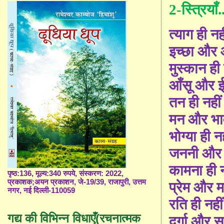
2-स्त्रियाँ.
त्याग ही नह
इच्छा और आ
मुस्कान ही 
आँसू और ईर्
तन ही नहीं
मन और भा
भोग्या ही नह
जननी और 
कामना ही न
पृष्ठ:136, मूल्य:340 रुपये, संस्करण: 2022,
प्रकाशक;अयन प्रकाशन, जे-19/39, राजापुरी, उत्तम
प्रेम और 
नगर, नई दिल्ली-110059
रति ही नहीं
गद्य की विभिन्न विधाएँ(रचनात्मक
दुर्गा और 