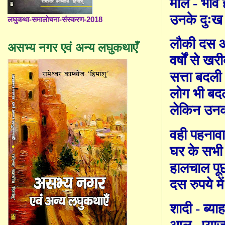
मोल - भाव ह
उनके दुःख
लघुकथा-समालोचना-संस्करण-2018
लौकी दस औ
असभ्य नगर एवं अन्य लघुकथाएँ
वर्षों से खर
सत्ता बदल
लोग भी बद
लेकिन उनक
वही पहनावा
घर के सभी 
हालचाल पूछ
दस रुप
ये
मे
शादी - ब्याह