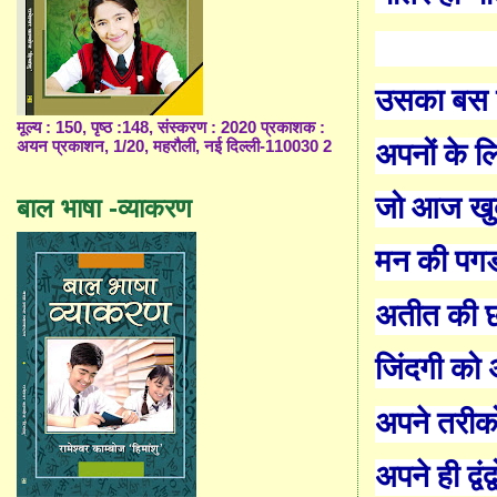
उसका बस 
मूल्य : 150, पृष्ठ :148, संस्करण : 2020 प्रकाशक :
अपनों के ल
अयन प्रकाशन, 1/20, महरौली, नई दिल्ली-110030 2
जो आज खुद
बाल भाषा -व्याकरण
मन की पगडं
अतीत की छ
जिंदगी को 
अपने तरीको
अपने ही द्वं
द्व