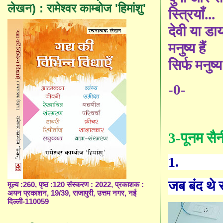
लेखन) : रामेश्वर काम्बोज 'हिमांशु'
स्त्रियाँ...
देवी या डा
मनुष्य हैं
सिर्फ मनुष्य
-0-
3-पूनम सैन
1.
जब बंद थे स
मूल्य :260, पृष्ठ :120 संस्करण : 2022, प्रकाशक :
अयन प्रकाशन, 19/39, राजापुरी, उत्तम नगर, नई
दिल्ली-110059