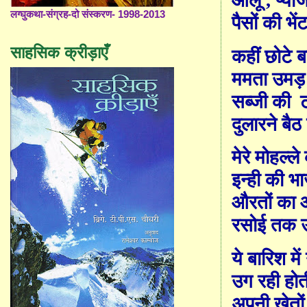
आलू
,
प्या
लग्घुकथा-संग्रह-दो संस्करण- 1998-2013
पैसों
की
भें
साहसिक क्रीड़ाएँ
कहीं छोटे बच
ममता उमड़ 
सब्जी की
दुलारने बैठ
मेरे मोहल्ले
इन्ही की भा
औरतों का आ
रसोई तक उ
ये बारिश में
उग रही होती
अपनी खेतों 