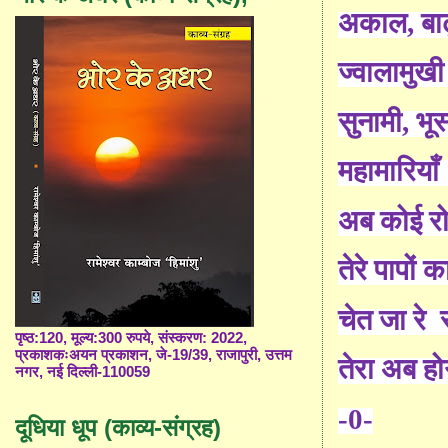
अकाल, बाढ
ज्वालामुखी
सुनामी, भू
महामारियाँ 
अब कोई रो
तेरे पापों 
चेत जा रे स
पृष्ठ:120, मूल्य:300 रुपये, संस्करण: 2022,
प्रकाशकःअयन प्रकाशन, जे-19/39, राजापुरी, उत्तम
तेरा अब ह
नगर, नई दिल्ली-110059
-0-
दूधिया धूप (काव्य-संग्रह)