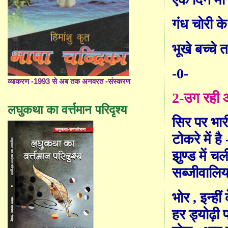
गंध चोरी के 
भूखे बच्चे त
-0-
व्याकरण -1993 से अब तक अनवरत -संस्करण
2-
उग रही औ
लघुकथा का वर्त्तमान परिदृश्य
सिर पर भार
टोकरे में ह
झुण्ड में चल
सब्जीवालिया
भोर
,
इन्ही
हर ड्योढ़ी 