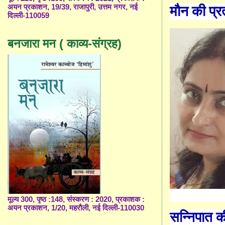
अयन प्रकाशन, 19/39, राजापुरी, उत्तम नगर, नई
मौन की प्रत
दिल्ली-110059
बनजारा मन ( काव्य-संग्रह)
मूल्य 300, पृष्ठ :148, संस्करण : 2020, प्रकाशक :
अयन प्रकाशन, 1/20, महरौली, नई दिल्ली-110030
सन्निपात क