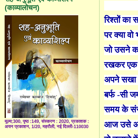
(काव्यालोचन)
रिश्तों का
पर क्या वो
जो उसने
का
रखकर एक अ
अपने सखा 
बर्फ
-
सी जम
समय के संस
मूल्य;300, पृष्ठ :149, संस्करण : 2020, प्रकाशक :
आज उसे अ
अयन प्रकाशन, 1/20, महरौली, नई दिल्ली-110030