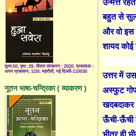
उन्मत्त रहत
बहुत से सु
और वो इस उ
शायद कोई 
मूल्य:50, पृष्ठ :39, तीसरा संस्करण : 2020, प्रकाशक :
अयन प्रकाशन, 1/20, महरौली, नई दिल्ली-110030
उत्तर में 
नूतन भाषा-चन्द्रिका ( व्याकरण )
अस्फुट गो
खदबदाकर 
ऊँची-ऊँची
भीतर ही भ