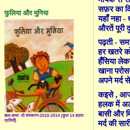
स
फ़
र का क
फुलिया और मुनिया
यहाँ नहा - 
औरतें पूरी 
पढ़ती - समझ
हर खतरे को 
हँसिया लेक
खाना परोसत
अपने मर्द से
कइसे
,
आज
हलक में अ
बासी और म
बाल-कथा -दो संस्करण-2010-2014 (कुल 14 हज़ार
प्रतियाँ)
मर्द की सार