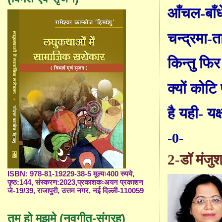
आँचल-बाँध
चन्द्रमा-त
किन्तु फिर
क्यों कोटि 
है यही- यक
-0-
2-डॉ मंजुश्र
ISBN: 978-81-19229-38-5 मूल्यः400 रुपये,
पृष्ठ:144, संस्करण:2023,प्रकाशकःअयन प्रकाशन
जे-19/39, राजापुरी, उत्तम नगर, नई दिल्ली-110059
तुम हो मुझमे (नवगीत-संग्रह)