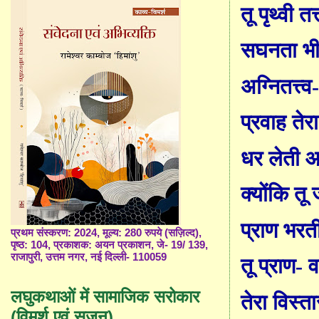
तू पृथ्वी तत
सघनता भी- 
अग्नितत्त्व
प्रवाह तेरा
धर लेती 
क्योंकि तू
प्राण भरत
प्रथम संस्करण: 2024, मूल्य: 280 रुपये (सज़िल्द),
पृष्ठ: 104, प्रकाशक: अयन प्रकाशन, जे- 19/ 139,
राजापुरी, उत्तम नगर, नई दिल्ली- 110059
तू प्राण- व
लघुकथाओं में सामाजिक सरोकार
तेरा विस्
(विमर्श एवं सृजन)