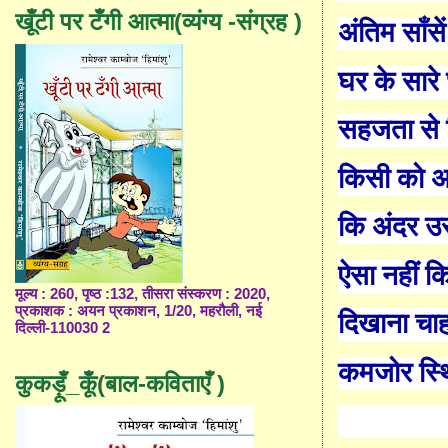
खूँटी पर टँगी आत्मा(व्यंग्य -संग्रह )
अंतिम
साँ
से
घर के सारे 
सहजता से 
किसी को अ
कि अंदर उस
ऐसा नहीं क
मूल्य : 260, पृष्ठ :132, तीसरा संस्करण : 2020,
प्रकाशक : अयन प्रकाशन, 1/20, महरौली, नई
दिखाना चा
दिल्ली-110030 2
कमजोर स्थ
कुकड़ूँ_कूँ(बाल-कविताएँ )