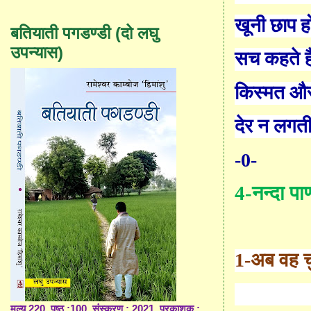
खूनी छाप हो
बतियाती पगडण्डी (दो लघु
उपन्यास)
सच कहते ह
किस्मत और
देर न लगत
-0-
4-नन्दा पाण
1-
अब वह चु
मूल्य 220, पृष्ठ :100, संस्करण : 2021, प्रकाशक :