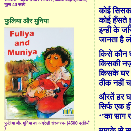
मूल्य-40 रुपये
कोई सिसक 
कोई हँसते ह
फुलिया और मुनिया
इन्ही के जरि
जानता है लो
किसे कौन घ
किसकी नज़र
किसके घर 
ठीक नहीं च
औरतें हर घ
सिर्फ एक ही
‘’
का साग 
फुलिया और मुनिया का अंग्रेज़ी संस्करण- (4500 प्रतियाँ
)
मायके से 