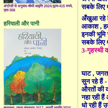
सबके लिए 
अंग्रेज़ी से अनुवाद-चौथी आवृत्ति 2024,मूल्यः415 रुपये,
पृष्ठः356
अँखुआ रहे है
हरियाली और पानी
आकाश
,
ह
इनकी भूमि 
सबके लिए 
3-
गृहस्थी 
घाट
,
जगत
सुन रहे हैं -
औरतों की 
नहा रही हैं
धो रही हैं
बालकथा -पहला संस्करण-2017, आठवीं आवृत्ति;2024,