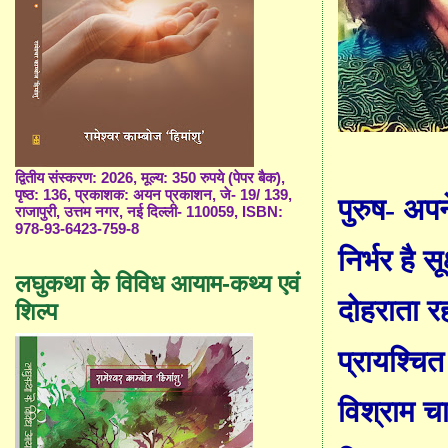
द्वितीय संस्करण: 2026, मूल्य: 350 रुपये (पेपर बैक),
पृष्ठ: 136, प्रकाशक: अयन प्रकाशन, जे- 19/ 139,
पुरुष- अपन
राजापुरी, उत्तम नगर, नई दिल्ली- 110059, ISBN:
978-93-6423-759-8
निर्भर है स
लघुकथा के विविध आयाम-कथ्य एवं
दोहराता रह
शिल्प
प्रायश्चि
विश्राम चाह