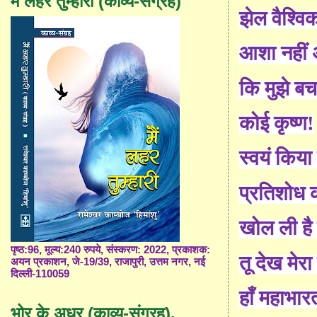
मैं लहर तुम्हारी (काव्य-संग्रह)
झेल वैश्व
आशा नहीं 
कि मुझे बच
कोई कृष्ण!
स्वयं किया ह
प्रतिशोध 
खोल ली है
पृष्ठ:96, मूल्य:240 रुपये, संस्करण: 2022, प्रकाशक:
तू देख मेर
अयन प्रकाशन, जे-19/39, राजापुरी, उत्तम नगर, नई
दिल्ली-110059
हाँ महाभार
भोर के अधर (काव्य-संग्रह),