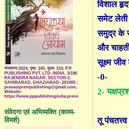
विशाल हृदया
समेट लेती
समुद्र के
और चाहती ह
सूक्ष्म जी
संस्करणः2024, पृष्ठः 165, मूल्यः 310, P.P.
PUBLISHING PVT. LTD. INDIA. 3/186
-0-
RAJENDRA NAGAR, SECTOR-2,
SAHIBABAD, GHAZIABAD- 201005 ;
pravasiprempublishing@gmail.com,
2-
यक्षप्रश
Website-
https://www.pppublishingindia.press
संवेदना एवं अभिव्यक्ति (काव्य-
तू पंचतत्त्
विमर्श)