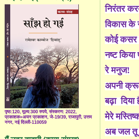
निरंतर कर
विकास के 
कोई कसर नह
नष्ट किया 
रे मनुज!
अपनी क्रू
बढ़ा दिया ह
पृष्ठ:120, मूल्य:300 रुपये, संस्करण: 2022,
मेरे मस्तिष
प्रकाशक=अयन प्रकाशन, जे-19/39, राजापुरी, उत्तम
नगर, नई दिल्ली-110059
अब जल तू स