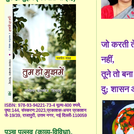
जो करती त
नहीं,
तूने तो बना
दु; शासन 
ISBN: 978-93-94221-73-4 मूल्यः400 रुपये,
पृष्ठ:144, संस्करण:2023,प्रकाशकःअयन प्रकाशन
जे-19/39, राजापुरी, उत्तम नगर, नई दिल्ली-110059
पञ्च पल्लव (काव्य-विविधा),