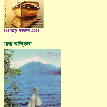
653 हाइकु -संस्करण :2013
भाषा चन्द्रिका