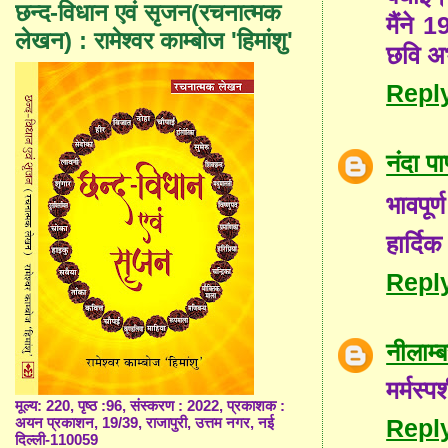
छन्द-विधान एवं सृजन(रचनात्मक
मैंने 
लेखन) : रामेश्वर काम्बोज 'हिमांशु'
छवि अभ
Repl
नंदा पा
भावपूर
हार्दि
Repl
नीलाम
मर्मस्प
मूल्य: 220, पृष्ठ :96, संस्करण : 2022, प्रकाशक :
Repl
अयन प्रकाशन, 19/39, राजापुरी, उत्तम नगर, नई
दिल्ली-110059