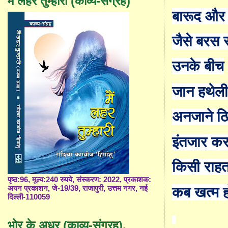
मैं लहर तुम्हारी (काव्य-संग्रह)
बारूद और
जैसे बरस 
उनके बीच
जान हथेल
अनजाने ठि
इंतजार करत
किसी राह
पृष्ठ:96, मूल्य:240 रुपये, संस्करण: 2022, प्रकाशक:
कब खत्म होग
अयन प्रकाशन, जे-19/39, राजापुरी, उत्तम नगर, नई
दिल्ली-110059
भोर के अधर (काव्य-संग्रह),