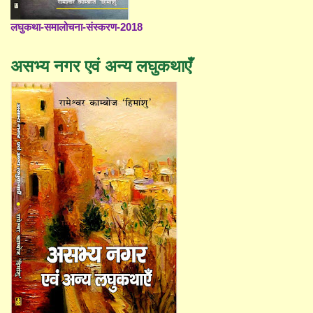
लघुकथा-समालोचना-संस्करण-2018
असभ्य नगर एवं अन्य लघुकथाएँ