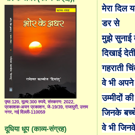
मेरा दिल 
डर से
मुझे सुनाई
दिखाई देती
गहराती चिं
वे भी अपने 
उम्मीदों क
पृष्ठ:120, मूल्य:300 रुपये, संस्करण: 2022,
प्रकाशकःअयन प्रकाशन, जे-19/39, राजापुरी, उत्तम
जिनके बच्च
नगर, नई दिल्ली-110059
वे भी जिनक
दूधिया धूप (काव्य-संग्रह)