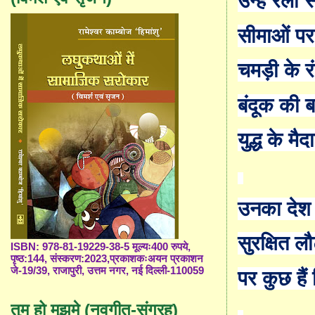
उन्हें रेलो
सीमाओं पर
चमड़ी के रं
बंदूक की ब
युद्ध के मै
उनका देश दू
सुरक्षित ल
ISBN: 978-81-19229-38-5 मूल्यः400 रुपये,
पृष्ठ:144, संस्करण:2023,प्रकाशकःअयन प्रकाशन
जे-19/39, राजापुरी, उत्तम नगर, नई दिल्ली-110059
पर कुछ हैं
तुम हो मुझमे (नवगीत-संग्रह)