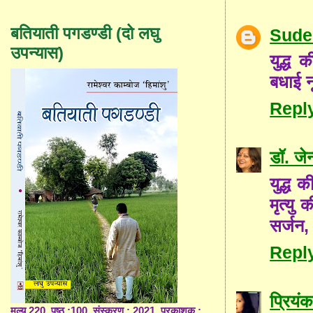
बतियाती पगडण्डी (दो लघु
Sude
उपन्यास)
युद्ध 
बधाई 
Repl
डॉ. जे
युद्ध 
मृत्यु
सर्जन,
Repl
प्रियंक
मूल्य 220, पृष्ठ :100, संस्करण : 2021, प्रकाशक :