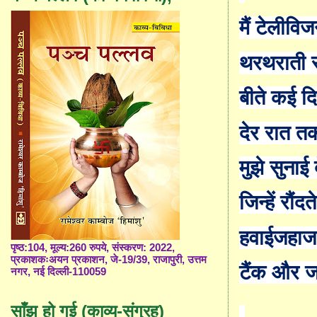
मैं टेलीवि
थरथराती 
बीते कई दि
देर रात त
मुझे सुनाई 
जिन्हें रौंद
हवाईजहाज
पृष्ठ:104, मूल्य:260 रुपये, संस्करण: 2022,
प्रकाशकःअयन प्रकाशन, जे-19/39, राजापुरी, उत्तम
टैंक और ज
नगर, नई दिल्ली-110059
साँझ हो गई (काव्य-संग्रह)