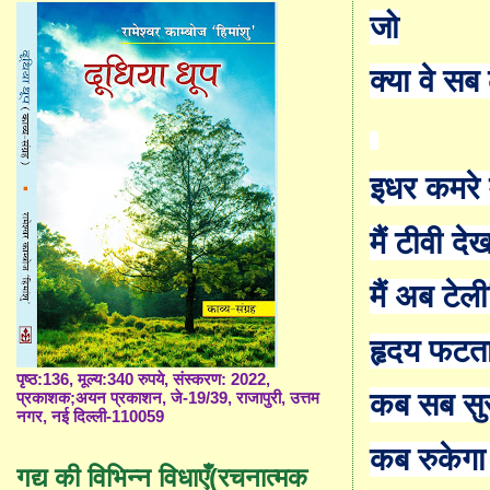
जो
क्या वे सब
इधर कमरे म
मैं टीवी देख
मैं अब टेल
हृदय फटता
पृष्ठ:136, मूल्य:340 रुपये, संस्करण: 2022,
कब सब सुरक
प्रकाशक;अयन प्रकाशन, जे-19/39, राजापुरी, उत्तम
नगर, नई दिल्ली-110059
कब रुकेगा य
गद्य की विभिन्न विधाएँ(रचनात्मक