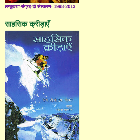
लग्घुकथा-संग्रह-दो संस्करण- 1998-2013
साहसिक क्रीड़ाएँ