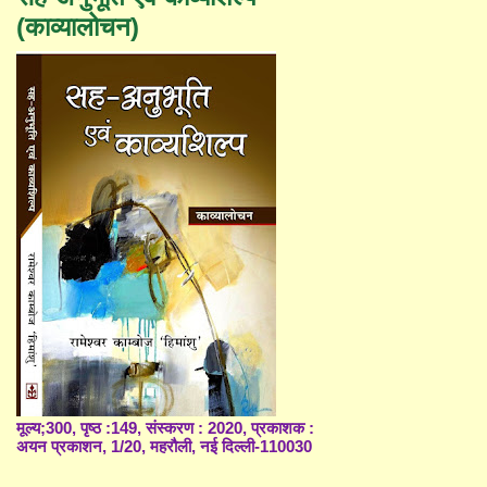
(काव्यालोचन)
मूल्य;300, पृष्ठ :149, संस्करण : 2020, प्रकाशक :
अयन प्रकाशन, 1/20, महरौली, नई दिल्ली-110030