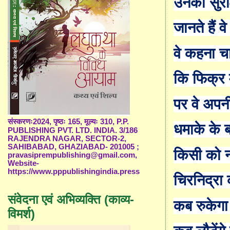
उनकी सुरक्
जानते हैं 
वे कहना चा
कि फिक्र
पर वे अपन
संस्करणः2024, पृष्ठः 165, मूल्यः 310, P.P.
धमाके के बा
PUBLISHING PVT. LTD. INDIA. 3/186
RAJENDRA NAGAR, SECTOR-2,
SAHIBABAD, GHAZIABAD- 201005 ;
किसी को न
pravasiprempublishing@gmail.com,
Website-
https://www.pppublishingindia.press
चिरनिद्रा
संवेदना एवं अभिव्यक्ति (काव्य-
कब रुकेगा य
विमर्श)