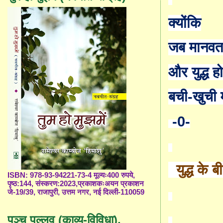
क्योंकि
जब मानवता
और युद्ध हो
बची
-
खुची 
-0-
युद्ध के 
ISBN: 978-93-94221-73-4 मूल्यः400 रुपये,
पृष्ठ:144, संस्करण:2023,प्रकाशकःअयन प्रकाशन
जे-19/39, राजापुरी, उत्तम नगर, नई दिल्ली-110059
पञ्च पल्लव (काव्य-विविधा),