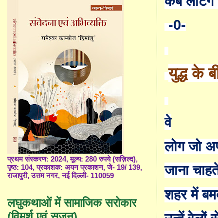
कब लौटेंगे
-0-
युद्ध के
वे
लोग जो अप
प्रथम संस्करण: 2024, मूल्य: 280 रुपये (सज़िल्द),
जाना चाहते
पृष्ठ: 104, प्रकाशक: अयन प्रकाशन, जे- 19/ 139,
राजापुरी, उत्तम नगर, नई दिल्ली- 110059
शहर में बम
लघुकथाओं में सामाजिक सरोकार
(विमर्श एवं सृजन)