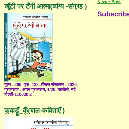
Newer Post
खूँटी पर टँगी आत्मा(व्यंग्य -संग्रह )
Subscrib
मूल्य : 260, पृष्ठ :132, तीसरा संस्करण : 2020,
प्रकाशक : अयन प्रकाशन, 1/20, महरौली, नई
दिल्ली-110030 2
कुकड़ूँ_कूँ(बाल-कविताएँ )