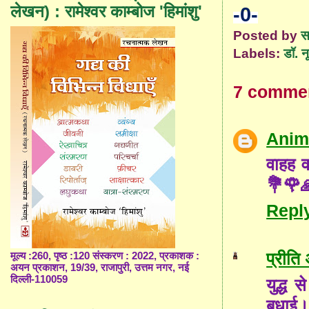
लेखन) : रामेश्वर काम्बोज 'हिमांशु'
-0-
Posted by
स
Labels:
डॉ. न
7 comme
Anim
वाहह व
💐🌹
Repl
प्रीति
मूल्य :260, पृष्ठ :120 संस्करण : 2022, प्रकाशक :
अयन प्रकाशन, 19/39, राजापुरी, उत्तम नगर, नई
दिल्ली-110059
युद्ध 
बधाई