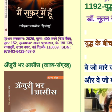
1192-युद्ध
डॉ
. नूतन 
प्रथम संस्करण: 2026, मूल्य: 400 रुपये (पेपर बैक),
युद्ध के बी
पृष्ठ: 152, प्रकाशक: अयन प्रकाशन, जे- 19/ 139,
राजापुरी, उत्तम नगर, नई दिल्ली- 110059, ISBN:
978-93-6423-487-0
अँजुरी भर आसीस (काव्य-संग्रह)
वे जो मारे ज
और वे जो म