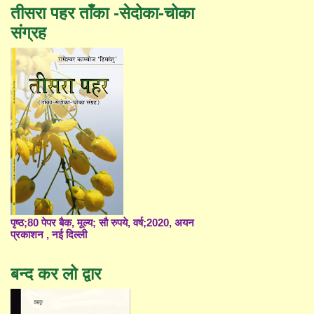
तीसरा पहर ताँका -सेदोका-चोका
संग्रह
पृष्ठ;80 पेपर बैक, मूल्य; सौ रुपये, वर्ष;2020, अयन
प्रकाशन , नई दिल्ली
बन्द कर लो द्वार