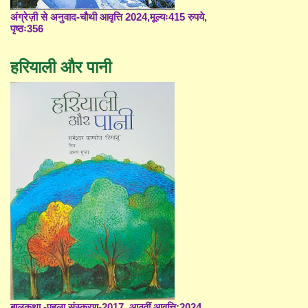
अंग्रेज़ी से अनुवाद-चौथी आवृत्ति 2024,मूल्यः415 रुपये,
पृष्ठः356
हरियाली और पानी
बालकथा -पहला संस्करण-2017, आठवीं आवृत्ति;2024,