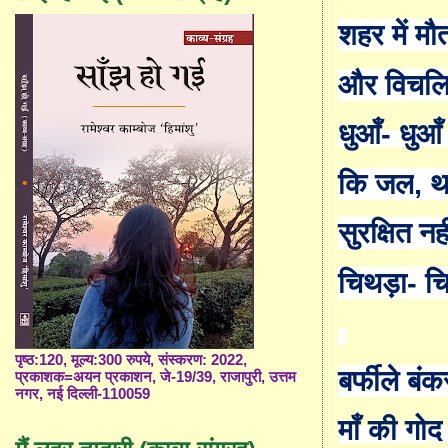
शहर में म
और विचलि
धुआँ-
धुआँ
कि जल
,
थ
सुरक्षित नह
चिथ
ड़ा-
चि
पृष्ठ:120, मूल्य:300 रुपये, संस्करण: 2022,
बर्फीले बंकर
प्रकाशक=अयन प्रकाशन, जे-19/39, राजापुरी, उत्तम
नगर, नई दिल्ली-110059
माँ
की गोद 