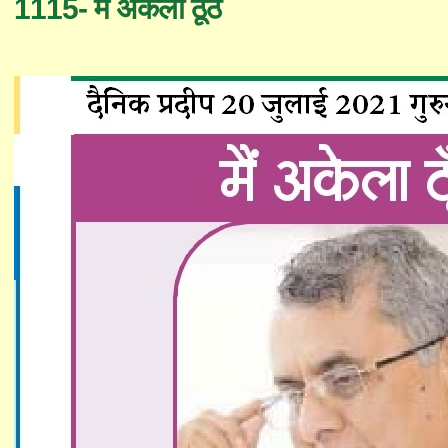
1115- मैं अकेला ठूँठ