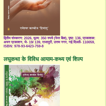
द्वितीय संस्करण: 2026, मूल्य: 350 रुपये (पेपर बैक), पृष्ठ: 136, प्रकाशक:
अयन प्रकाशन, जे- 19/ 139, राजापुरी, उत्तम नगर, नई दिल्ली- 110059,
ISBN: 978-93-6423-759-8
लघुकथा के विविध आयाम-कथ्य एवं शिल्प