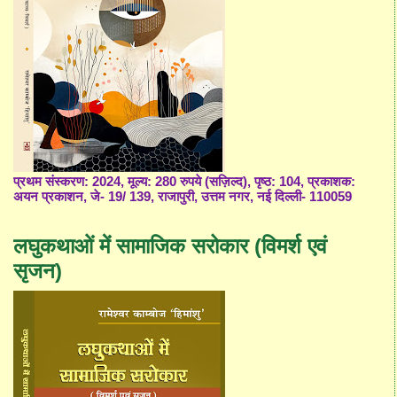
प्रथम संस्करण: 2024, मूल्य: 280 रुपये (सज़िल्द), पृष्ठ: 104, प्रकाशक:
अयन प्रकाशन, जे- 19/ 139, राजापुरी, उत्तम नगर, नई दिल्ली- 110059
लघुकथाओं में सामाजिक सरोकार (विमर्श एवं
सृजन)