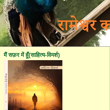
मैं सफ़र में हूँ(साहित्य-विमर्श)