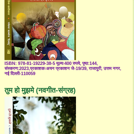
ISBN: 978-81-19229-38-5 मूल्यः400 रुपये, पृष्ठ:144,
संस्करण:2023,प्रकाशकःअयन प्रकाशन जे-19/39, राजापुरी, उत्तम नगर,
नई दिल्ली-110059
तुम हो मुझमे (नवगीत-संग्रह)