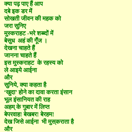
क्या
पढ़ पा
ए
हैं आप
दबे इक डर में
सोखती जीवन की महक को
जरा सुनि
ए
मु
स्क
राहट
-
भरे शब्ब्दों
में
बेसु
ध
अ
हं
की
गूँज
।
देखना चाहते हैं
जानना चाहते हैं
इस मु
स्क
राहट के रह
स्य
को
ले आइये आईना
और
सुनिये,
क्या
कहता है
‘
खुदा
’
होने का दावा करता इंसान
भूल इंसानियत की राह
अहम् के गुबार में लि
प्त
बेपरवाह
!
बेखबर
!
बेरहम
!
देख जिसे आईना भी मुस्
कराता है
और