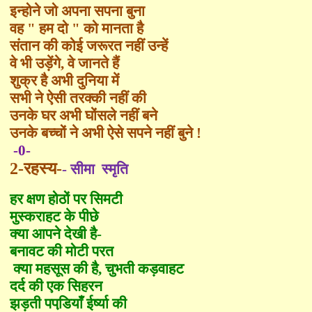
इन्होने जो अपना सपना बुना
वह
"
हम दो
"
को मानता है
संतान की कोई जरूरत नहीं उन्हें
वे भी उड़ेंगे
,
वे जानते हैं
शुक्र है अभी दुनिया में
सभी ने ऐसी तरक्की नहीं की
उनके घर अभी घोंसले नहीं बने
उनके बच्चों ने
अभी
ऐसे सपने नहीं बुने !
-0-
2-
रह
स्य-
-
सीमा
स्मृ
ति
हर क्षण होठों पर सिमटी
मु
स्क
राहट के पीछे
क्या
आपने देखी है
-
बनावट की मोटी परत
क्या
महसूस की है, चुभती कड़वाहट
दर्द की एक सिहरन
झड़ती पपडि़याँ ई
र्ष्या
की