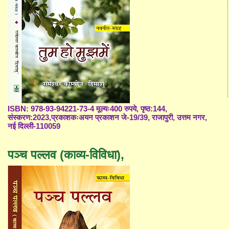
ISBN: 978-93-94221-73-4 मूल्यः400 रुपये, पृष्ठ:144,
संस्करण:2023,प्रकाशकःअयन प्रकाशन जे-19/39, राजापुरी, उत्तम नगर,
नई दिल्ली-110059
पञ्च पल्लव (काव्य-विविधा),