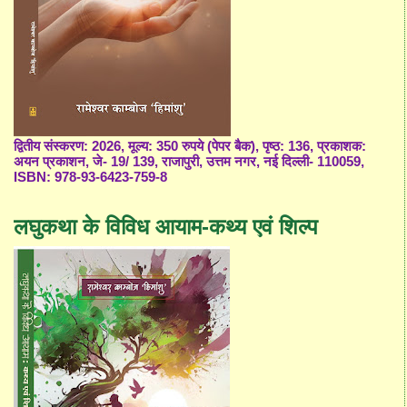
द्वितीय संस्करण: 2026, मूल्य: 350 रुपये (पेपर बैक), पृष्ठ: 136, प्रकाशक:
अयन प्रकाशन, जे- 19/ 139, राजापुरी, उत्तम नगर, नई दिल्ली- 110059,
ISBN: 978-93-6423-759-8
लघुकथा के विविध आयाम-कथ्य एवं शिल्प