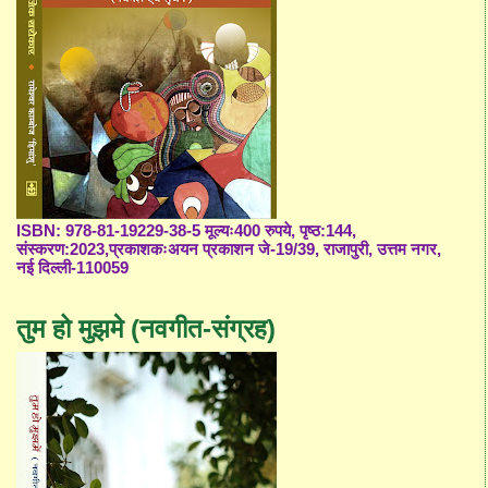
ISBN: 978-81-19229-38-5 मूल्यः400 रुपये, पृष्ठ:144,
संस्करण:2023,प्रकाशकःअयन प्रकाशन जे-19/39, राजापुरी, उत्तम नगर,
नई दिल्ली-110059
तुम हो मुझमे (नवगीत-संग्रह)