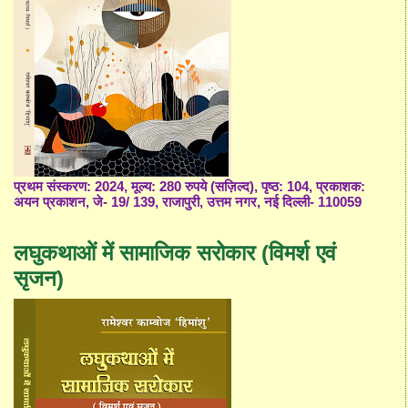
प्रथम संस्करण: 2024, मूल्य: 280 रुपये (सज़िल्द), पृष्ठ: 104, प्रकाशक:
अयन प्रकाशन, जे- 19/ 139, राजापुरी, उत्तम नगर, नई दिल्ली- 110059
लघुकथाओं में सामाजिक सरोकार (विमर्श एवं
सृजन)