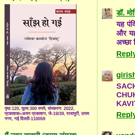
डॉ. मो
यह पंक्
और यह 
अच्छा ब
Repl
giris
SAC
CHU
KAVI
पृष्ठ:120, मूल्य:300 रुपये, संस्करण: 2022,
Repl
प्रकाशक=अयन प्रकाशन, जे-19/39, राजापुरी, उत्तम
नगर, नई दिल्ली-110059