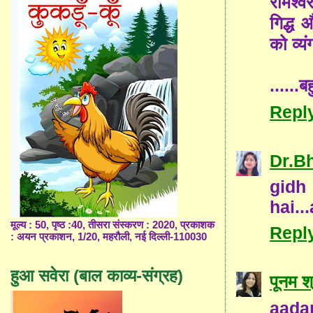
रामेश्
गिद्ध औ
को व्यं
......ब
Repl
Dr.B
gidh
hai..
मूल्य : 50, पृष्ठ :40, तीसरा संस्करण : 2020, प्रकाशक
Repl
: अयन प्रकाशन, 1/20, महरौली, नई दिल्ली-110030
हुआ सवेरा (बाल काव्य-संग्रह)
पूनम श
aadar