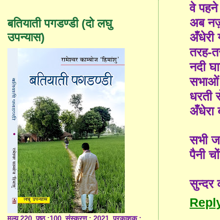
वे पहन
अब नज़र
बतियाती पगडण्डी (दो लघु
अँधेरी 
उपन्यास)
तरह-तर
नदी घाट
सभाओं म
धरती 
अँधेरा
सभी जग
पैनी चो
सुन्दर 
Repl
मूल्य 220, पृष्ठ :100, संस्करण : 2021, प्रकाशक :