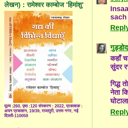
लेखन) : रामेश्वर काम्बोज 'हिमांशु'
Insaa
sach 
Repl
गुड्डोद
कहाँ चल
सुंदर 
गिद्ध त
नेता कि
घोटाल
मूल्य :260, पृष्ठ :120 संस्करण : 2022, प्रकाशक :
Repl
अयन प्रकाशन, 19/39, राजापुरी, उत्तम नगर, नई
दिल्ली-110059