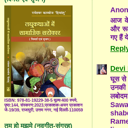
Ano
आज के 
और रू
गए हैं य
Repl
Devi
घूस से
उनकी धृ
लबोदम ह
ISBN: 978-81-19229-38-5 मूल्यः400 रुपये,
Sawa
पृष्ठ:144, संस्करण:2023,प्रकाशकःअयन प्रकाशन
जे-19/39, राजापुरी, उत्तम नगर, नई दिल्ली-110059
shab
Rame
तुम हो मुझमे (नवगीत-संग्रह)