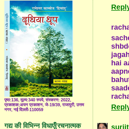
Repl
rach
sachc
shbd
jagah
hai a
aapn
bahu
saad
rach
पृष्ठ:136, मूल्य:340 रुपये, संस्करण: 2022,
प्रकाशक;अयन प्रकाशन, जे-19/39, राजापुरी, उत्तम
Repl
नगर, नई दिल्ली-110059
गद्य की विभिन्न विधाएँ(रचनात्मक
surjit