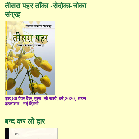
तीसरा पहर ताँका -सेदोका-चोका
संग्रह
पृष्ठ;80 पेपर बैक, मूल्य; सौ रुपये, वर्ष;2020, अयन
प्रकाशन , नई दिल्ली
बन्द कर लो द्वार