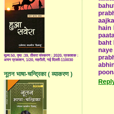
bahu
prabh
aajk
hain 
paata
baht
naye
मूल्य:50, पृष्ठ :39, तीसरा संस्करण : 2020, प्रकाशक :
prab
अयन प्रकाशन, 1/20, महरौली, नई दिल्ली-110030
abhi
poo
नूतन भाषा-चन्द्रिका ( व्याकरण )
Repl