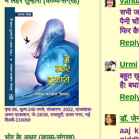
vand
मैं लहर तुम्हारी (काव्य-संग्रह)
सभी जग
पैनी चो
फिर कैस
Repl
Urmi
बहुत 
है! बध
Repl
पृष्ठ:96, मूल्य:240 रुपये, संस्करण: 2022, प्रकाशक:
अयन प्रकाशन, जे-19/39, राजापुरी, उत्तम नगर, नई
डॉ. जे
दिल्ली-110059
aaj 
भोर के अधर (काव्य-संग्रह),