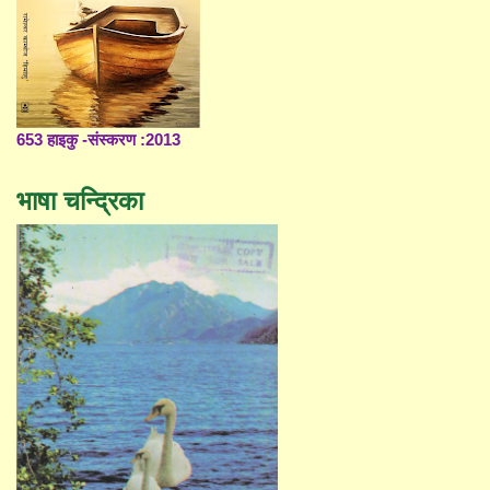
653 हाइकु -संस्करण :2013
भाषा चन्द्रिका