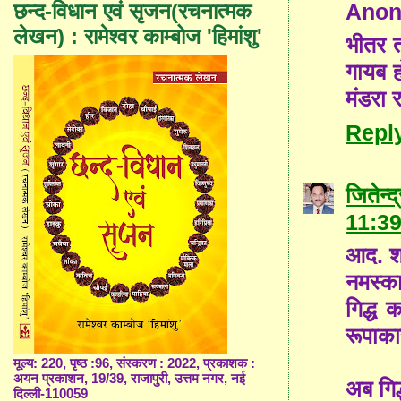
Ano
छन्द-विधान एवं सृजन(रचनात्मक
लेखन) : रामेश्वर काम्बोज 'हिमांशु'
भीतर त
गायब ह
मंडरा र
Repl
जितेन
11:3
आद. श्
नमस्कार
गिद्ध क
रूपाका
मूल्य: 220, पृष्ठ :96, संस्करण : 2022, प्रकाशक :
अयन प्रकाशन, 19/39, राजापुरी, उत्तम नगर, नई
अब गिद्
दिल्ली-110059