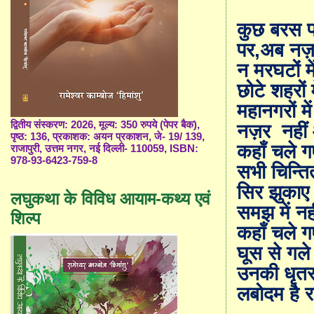
कुछ बरस प
पर,अब नज़र
न मरघटों म
छोटे शहरों म
महानगरों में
द्वितीय संस्करण: 2026, मूल्य: 350 रुपये (पेपर बैक),
नज़र नहीं आ
पृष्ठ: 136, प्रकाशक: अयन प्रकाशन, जे- 19/ 139,
कहाँ चले गए
राजापुरी, उत्तम नगर, नई दिल्ली- 110059, ISBN:
978-93-6423-759-8
सभी चिन्तित
सिर झुकाए ब
लघुकथा के विविध आयाम-कथ्य एवं
समझ में नह
शिल्प
कहाँ चले ग
घूस से गले
उनकी धृतराष्
लबोदम है रा