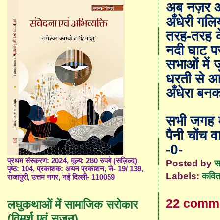
अब नज़र आ र
अँधेरी गलिय
तरह-तरह के
नदी घाट पर त
सभाओं में ज
धरती से 
अँधेरा बन
सभी जगह मँ
पैनी चोंच व
-0-
प्रथम संस्करण: 2024, मूल्य: 280 रुपये (सज़िल्द),
Posted by
स
पृष्ठ: 104, प्रकाशक: अयन प्रकाशन, जे- 19/ 139,
Labels:
कविता
राजापुरी, उत्तम नगर, नई दिल्ली- 110059
22 comm
लघुकथाओं में सामाजिक सरोकार
(विमर्श एवं सृजन)