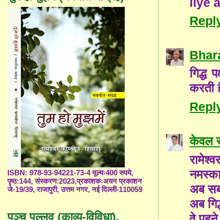
liye 
Repl
Bhar
गिद्ध
करती है
Repl
केवल 
रामेश्व
नमस्क
ISBN: 978-93-94221-73-4 मूल्यः400 रुपये,
पृष्ठ:144, संस्करण:2023,प्रकाशकःअयन प्रकाशन
अब सब 
जे-19/39, राजापुरी, उत्तम नगर, नई दिल्ली-110059
अब गिद्
पञ्च पल्लव (काव्य-विविधा),
वे पहन