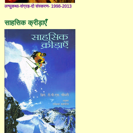
लग्घुकथा-संग्रह-दो संस्करण- 1998-2013
साहसिक क्रीड़ाएँ