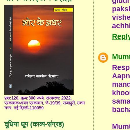
gidd
paks
vish
achh
Repl
Mumt
Respe
Aapn
man
khoo
पृष्ठ:120, मूल्य:300 रुपये, संस्करण: 2022,
sam
प्रकाशकःअयन प्रकाशन, जे-19/39, राजापुरी, उत्तम
bach
नगर, नई दिल्ली-110059
दूधिया धूप (काव्य-संग्रह)
Mumt