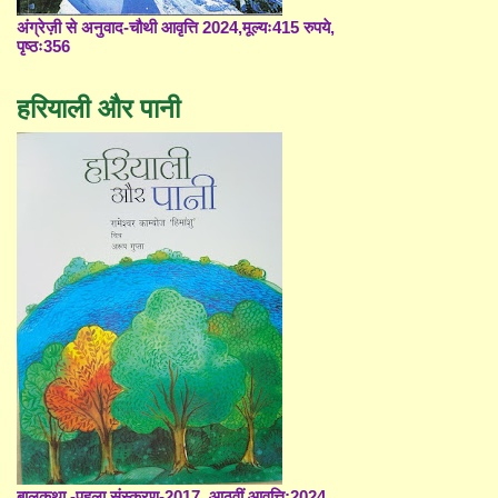
अंग्रेज़ी से अनुवाद-चौथी आवृत्ति 2024,मूल्यः415 रुपये,
पृष्ठः356
हरियाली और पानी
बालकथा -पहला संस्करण-2017, आठवीं आवृत्ति;2024,