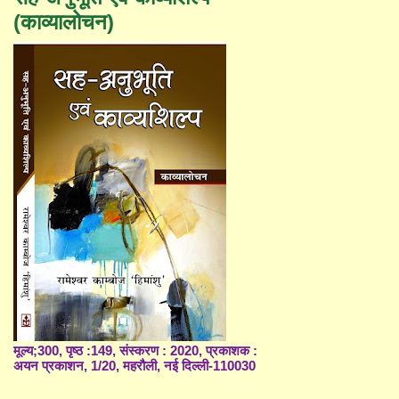
(काव्यालोचन)
मूल्य;300, पृष्ठ :149, संस्करण : 2020, प्रकाशक :
अयन प्रकाशन, 1/20, महरौली, नई दिल्ली-110030