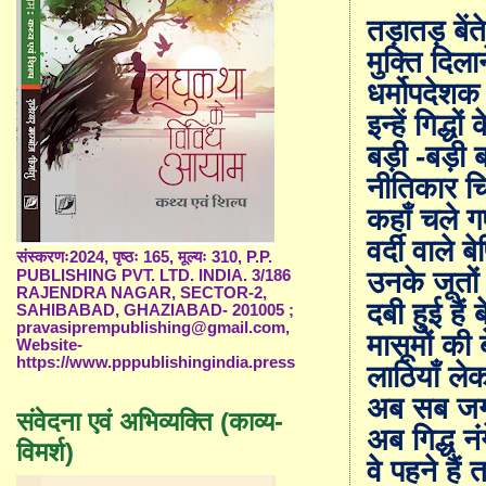
तड़ातड़ बें
मुक्ति दिला
धर्मोपदेशक ब
इन्हें गिद्ध
बड़ी -बड़ी 
नीतिकार चि
कहाँ चले गए
वर्दी वाले बे
संस्करणः2024, पृष्ठः 165, मूल्यः 310, P.P.
उनके जूतों
PUBLISHING PVT. LTD. INDIA. 3/186
RAJENDRA NAGAR, SECTOR-2,
दबी हुई हैं 
SAHIBABAD, GHAZIABAD- 201005 ;
pravasiprempublishing@gmail.com,
मासूमों की 
Website-
https://www.pppublishingindia.press
लाठियाँ लेक
अब सब जगह 
संवेदना एवं अभिव्यक्ति (काव्य-
अब गिद्ध नंग
विमर्श)
वे पहने है