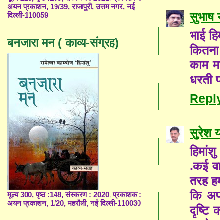
अयन प्रकाशन, 19/39, राजापुरी, उत्तम नगर, नई
सुभाष 
दिल्ली-110059
भाई हिम
बनजारा मन ( काव्य-संग्रह)
कितना 
काम मा
धरती
Repl
सुरेश 
हिमांश
.कई वा
तरह हम
कि अपन
मूल्य 300, पृष्ठ :148, संस्करण : 2020, प्रकाशक :
अयन प्रकाशन, 1/20, महरौली, नई दिल्ली-110030
दृष्टि