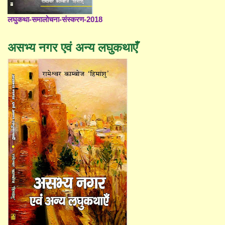
लघुकथा-समालोचना-संस्करण-2018
असभ्य नगर एवं अन्य लघुकथाएँ