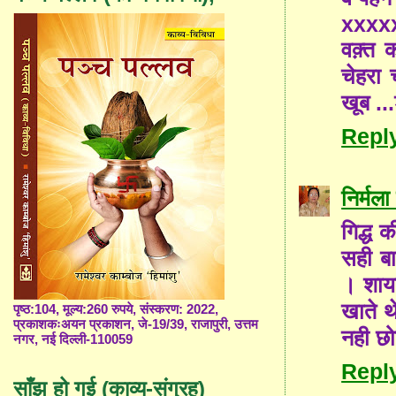
xxxx
वक़्त 
चेहरा 
खूब ...
Repl
निर्मल
गिद्ध 
सही बा
। शायद
खाते थ
पृष्ठ:104, मूल्य:260 रुपये, संस्करण: 2022,
प्रकाशकःअयन प्रकाशन, जे-19/39, राजापुरी, उत्तम
नही छ
नगर, नई दिल्ली-110059
Repl
साँझ हो गई (काव्य-संग्रह)