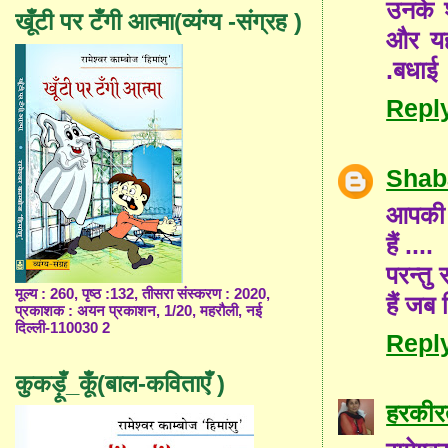
उनके श
खूँटी पर टँगी आत्मा(व्यंग्य -संग्रह )
और यह
.बधाई
Repl
Shab
आपकी क
हैं ....
परन्तु
मूल्य : 260, पृष्ठ :132, तीसरा संस्करण : 2020,
हैं जब 
प्रकाशक : अयन प्रकाशन, 1/20, महरौली, नई
दिल्ली-110030 2
Repl
कुकड़ूँ_कूँ(बाल-कविताएँ )
हरकीरत