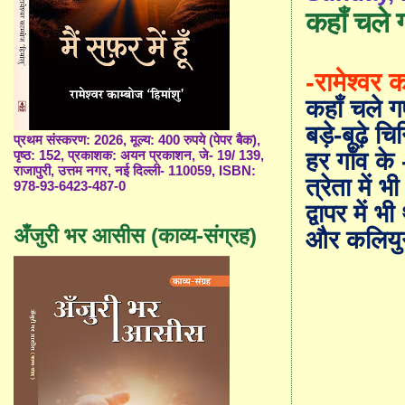
कहाँ चले गए
-रामेश्वर क
कहाँ चले गए
बड़े-बूढ़े चिन
प्रथम संस्करण: 2026, मूल्य: 400 रुपये (पेपर बैक),
हर गाँव के 
पृष्ठ: 152, प्रकाशक: अयन प्रकाशन, जे- 19/ 139,
राजापुरी, उत्तम नगर, नई दिल्ली- 110059, ISBN:
त्रेता में भी
978-93-6423-487-0
द्वापर में भी 
अँजुरी भर आसीस (काव्य-संग्रह)
और कलियुग 