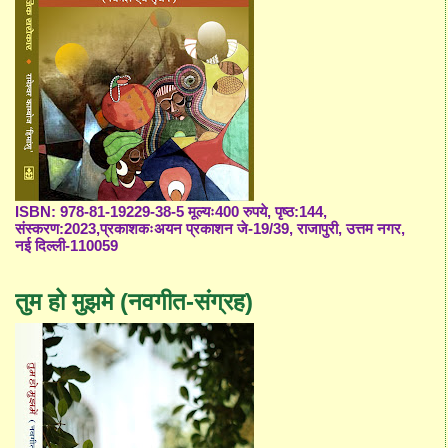
ISBN: 978-81-19229-38-5 मूल्यः400 रुपये, पृष्ठ:144,
संस्करण:2023,प्रकाशकःअयन प्रकाशन जे-19/39, राजापुरी, उत्तम नगर,
नई दिल्ली-110059
तुम हो मुझमे (नवगीत-संग्रह)