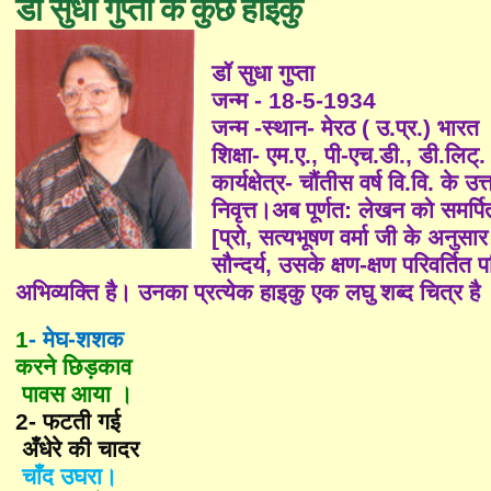
डॉ सुधा गुप्ता के कुछ हाइकु
डॉ सुधा गुप्ता
जन्म -
18-5-1934
जन्म -स्थान- मेरठ ( उ.प्र.) भारत
शिक्षा- एम.ए.
,
पी-एच.डी.
,
डी.लिट्.
कार्यक्षेत्र- चौंतीस वर्ष वि.वि. के उ
निवृत्त।अब पूर्णत: लेखन को समर्पि
[प्रो
,
सत्यभूषण वर्मा जी के अनुसा
सौन्दर्य
,
उसके क्षण-क्षण परिवर्तित
अभिव्यक्ति है। उनका प्रत्येक हाइकु एक लघु शब्द चित्र है
1
-
मेघ-शशक
करने छिड़काव
पावस आया ।
2-
फटती गई
अँधेरे की चादर
चाँद उघरा।