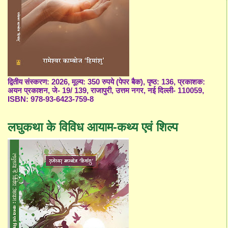
द्वितीय संस्करण: 2026, मूल्य: 350 रुपये (पेपर बैक), पृष्ठ: 136, प्रकाशक:
अयन प्रकाशन, जे- 19/ 139, राजापुरी, उत्तम नगर, नई दिल्ली- 110059,
ISBN: 978-93-6423-759-8
लघुकथा के विविध आयाम-कथ्य एवं शिल्प