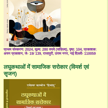
प्रथम संस्करण: 2024, मूल्य: 280 रुपये (सज़िल्द), पृष्ठ: 104, प्रकाशक:
अयन प्रकाशन, जे- 19/ 139, राजापुरी, उत्तम नगर, नई दिल्ली- 110059
लघुकथाओं में सामाजिक सरोकार (विमर्श एवं
सृजन)