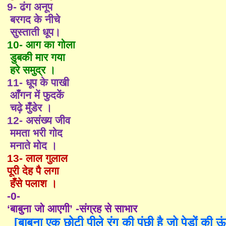
9-
ढंग अनूप
बरगद के नीचे
सुस्ताती धूप।
10-
आग का गोला
डुबकी मार गया
हरे समुद्र ।
11-
धूप के पाखी
आँगन में फुदकें
चढ़े मुँडेर ।
12-
असंख्य जीव
ममता भरी गोद
मनाते मोद ।
13-
लाल गुलाल
पूरी देह पै लगा
हँसे पलाश ।
-0-
‘बाबुना जो आएगी’ -संग्रह से साभार
[बाबुना
एक छोटी पीले रंग की पंछी है जो पेड़ों की