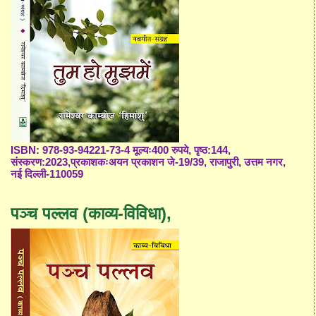
ISBN: 978-93-94221-73-4 मूल्यः400 रुपये, पृष्ठ:144,
संस्करण:2023,प्रकाशकःअयन प्रकाशन जे-19/39, राजापुरी, उत्तम नगर,
नई दिल्ली-110059
पञ्च पल्लव (काव्य-विविधा),