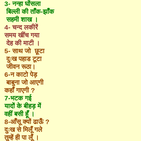
3-
नन्हा घोंसला
बिल्ली की ताँक-झाँक
सहमी शाख ।
4-
चन्द लकीरें
समय खींच गया
देह की माटी ।
5-
साथ जो छूटा
दुःख पहाड टूटा
जीवन रूठा।
6-न काटो पेड़
बाबुना जो आएगी
कहाँ गाएगी ?
7-भटक गई
यादों के बीहड़ में
वहीं बसी हूँ ।
8-आँसू क्यों ढाऊँ ?
दुःख से मिलूँ गले
तुम्हें ही पा लूँ ।