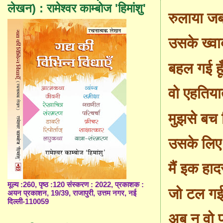
लेखन) : रामेश्वर काम्बोज 'हिमांशु'
रुलाया ज
उसके ख्वाब
बहल गई हू
वो एहतिय
मुझसे बच
उसके लिए
मैं इक हा
मूल्य :260, पृष्ठ :120 संस्करण : 2022, प्रकाशक :
जो टल गई 
अयन प्रकाशन, 19/39, राजापुरी, उत्तम नगर, नई
दिल्ली-110059
अब न वो प