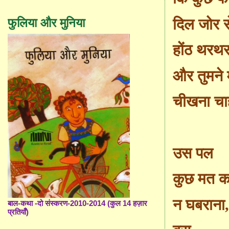
फुलिया और मुनिया
दिल जोर स
होंठ थरथर
और तुमने 
चीखना चा
उस पल
कुछ मत क
न घबराना
बाल-कथा -दो संस्करण-2010-2014 (कुल 14 हज़ार
प्रतियाँ)