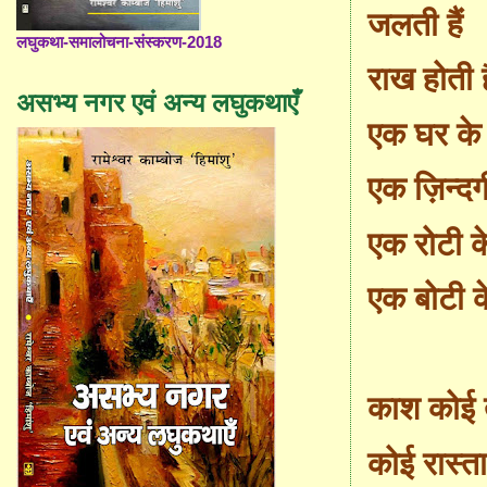
जलती हैं
लघुकथा-समालोचना-संस्करण-2018
राख होती ह
असभ्य नगर एवं अन्य लघुकथाएँ
एक घर के चू
एक ज़िन्दग
एक रोटी क
एक बोटी क
काश कोई त
कोई
रास्त