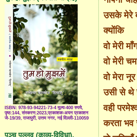
उसके मेरे 
क्योंकि
वो मेरी माँ
वो मेरी 
वो मेरा नूर
उसी से थे
वही परमेश्
ISBN: 978-93-94221-73-4 मूल्यः400 रुपये,
पृष्ठ:144, संस्करण:2023,प्रकाशकःअयन प्रकाशन
जे-19/39, राजापुरी, उत्तम नगर, नई दिल्ली-110059
करता भव स
पञ्च पल्लव (काव्य-विविधा),