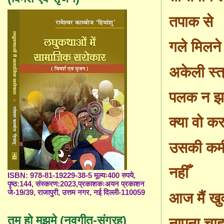
तपाक से
गले मिलने
अकेली स्त
पलक न झप
क्या वो कर
उसकी कमी
नहीँ
ISBN: 978-81-19229-38-5 मूल्यः400 रुपये,
पृष्ठ:144, संस्करण:2023,प्रकाशकःअयन प्रकाशन
जे-19/39, राजापुरी, उत्तम नगर, नई दिल्ली-110059
आज मैं खु
तुम हो मुझमे (नवगीत-संग्रह)
नापना चाहत