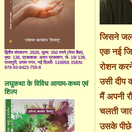
जिसने जल
एक नई जिन
द्वितीय संस्करण: 2026, मूल्य: 350 रुपये (पेपर बैक),
पृष्ठ: 136, प्रकाशक: अयन प्रकाशन, जे- 19/ 139,
राजापुरी, उत्तम नगर, नई दिल्ली- 110059, ISBN:
रोशन करन
978-93-6423-759-8
उसी दीप की
लघुकथा के विविध आयाम-कथ्य एवं
शिल्प
मैं अपनी रौ 
चलती जात
उसके पीछे