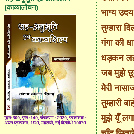
(काव्यालोचन)
भाग्य उदय
तुम्हारा दि
गंगा की धा
धड़कन ल
जब मुझे छ
मेरी नासा
तुम्हारी बाहो
मुझे यूँ लग
मूल्य;300, पृष्ठ :149, संस्करण : 2020, प्रकाशक :
अयन प्रकाशन, 1/20, महरौली, नई दिल्ली-110030
चाँद सितार