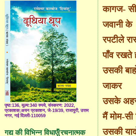
कागज- सी 
जवानी के
रपटीले रास
पाँव रखते
उसकी बाहों
जाकर
उसके अहस
पृष्ठ:136, मूल्य:340 रुपये, संस्करण: 2022,
प्रकाशक;अयन प्रकाशन, जे-19/39, राजापुरी, उत्तम
मैं मोम-सी
नगर, नई दिल्ली-110059
उसकी यादो
गद्य की विभिन्न विधाएँ(रचनात्मक