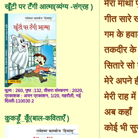
मेरा माथा 
खूँटी पर टँगी आत्मा(व्यंग्य -संग्रह )
गीत सारे 
गम के हवा
तकदीर के
सितारे सो
मेरे अपने 
मूल्य : 260, पृष्ठ :132, तीसरा संस्करण : 2020,
मेरी राह मे
प्रकाशक : अयन प्रकाशन, 1/20, महरौली, नई
दिल्ली-110030 2
अब कहाँ
कुकड़ूँ_कूँ(बाल-कविताएँ )
कोई भी सु