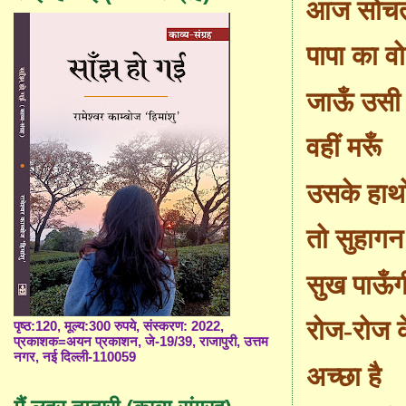
आज सोचती
पापा का वो
जाऊँ उसी
वहीं मरूँ
उसके हाथो
तो सुहागन
सुख पाऊँग
रोज-रोज क
पृष्ठ:120, मूल्य:300 रुपये, संस्करण: 2022,
प्रकाशक=अयन प्रकाशन, जे-19/39, राजापुरी, उत्तम
नगर, नई दिल्ली-110059
अच्छा है