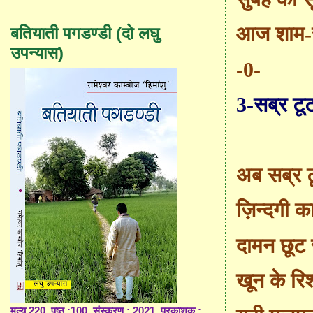
आज शाम-
बतियाती पगडण्डी (दो लघु
उपन्यास)
-0-
3-सब्र टूट
अब सब्र ट
ज़िन्दगी क
दामन छूट 
खून के रिश
मूल्य 220, पृष्ठ :100, संस्करण : 2021, प्रकाशक :