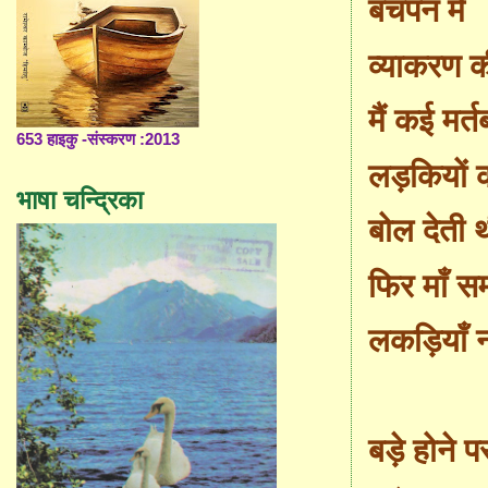
बचपन में
व्याकरण क
मैं कई मर्त
653 हाइकु -संस्करण :2013
लड़कियों 
भाषा चन्द्रिका
बोल देती 
फिर माँ स
लकड़ियाँ न
बड़े होने प