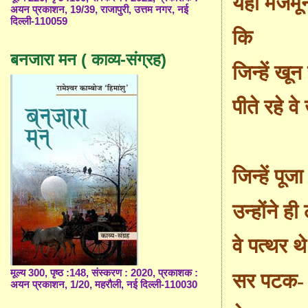
यही मजमू
अयन प्रकाशन, 19/39, राजापुरी, उत्तम नगर, नई
दिल्ली-110059
कि
बनजारा मन ( काव्य-संग्रह)
जिन्हें खून
पीते रहे वे
जिन्हें पूजा
उन्होंने ही
वे पत्थर थे
मूल्य 300, पृष्ठ :148, संस्करण : 2020, प्रकाशक :
सर पटक-
अयन प्रकाशन, 1/20, महरौली, नई दिल्ली-110030