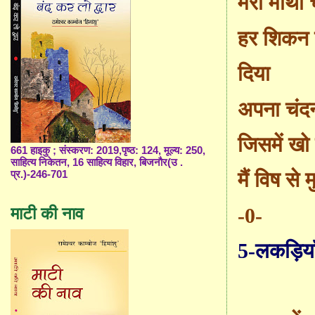
मेरा माथा
हर शिकन 
दिया
अपना चंद
जिसमें खो 
661 हाइकु ; संस्करण: 2019,पृष्ठ: 124, मूल्य: 250,
साहित्य निकेतन, 16 साहित्य विहार, बिजनौर(उ .
मैं विष से
म
प्र.)-246-701
-0-
माटी की नाव
5-लकड़िया