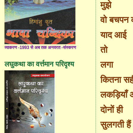
मुझे
वो बचपन 
याद आई
तो
व्याकरण -1993 से अब तक अनवरत -संस्करण
लगा
लघुकथा का वर्त्तमान परिदृश्य
कितना सही
लकड़ियाँ 
दोनों ही
सुलगती हैं