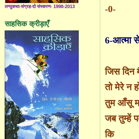
-0-
लग्घुकथा-संग्रह-दो संस्करण- 1998-2013
साहसिक क्रीड़ाएँ
6-आत्मा से
जिस दिन मैं
तो मेरे न ह
तुम आँसू 
जब तुम्हें 
कि