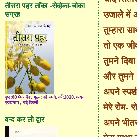
तीसरा पहर ताँका -सेदोका-चोका
उजाले में अँ
संग्रह
तुम्हारा 
तो एक जी
तुमने दिया
और तुमने
अपने स्पर्श
पृष्ठ;80 पेपर बैक, मूल्य; सौ रुपये, वर्ष;2020, अयन
प्रकाशन , नई दिल्ली
मेरे रोम
-
रो
बन्द कर लो द्वार
अपने भीत