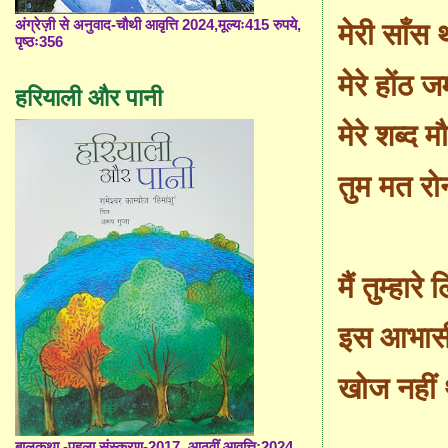
अंग्रेज़ी से अनुवाद-चौथी आवृत्ति 2024,मूल्यः415 रुपये,
मेरी साँस
पृष्ठः356
मेरे होंठ 
हरियाली और पानी
मेरे शब्द 
तुम मत रो
मैं तुम्हारे 
इस आभासी
खोज नहीं 
बालकथा -पहला संस्करण-2017, आठवीं आवृत्ति;2024,