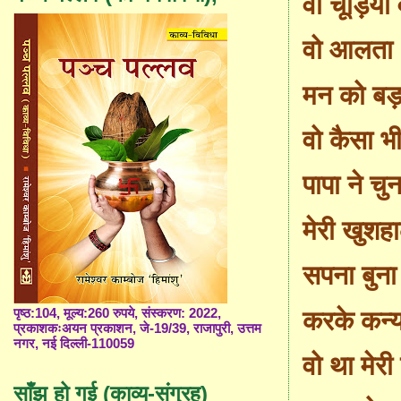
वो चूड़ियाँ 
वो आलता
मन को बड
वो कैसा भ
पापा ने चु
मेरी खुशहा
सपना बुना
करके कन्
पृष्ठ:104, मूल्य:260 रुपये, संस्करण: 2022,
प्रकाशकःअयन प्रकाशन, जे-19/39, राजापुरी, उत्तम
नगर, नई दिल्ली-110059
वो था मेरी
साँझ हो गई (काव्य-संग्रह)