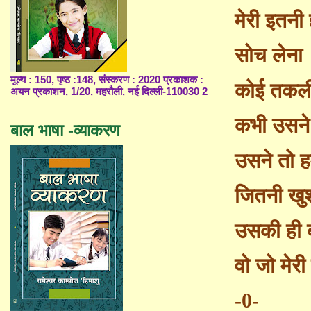
मेरी इतनी 
सोच लेना
मूल्य : 150, पृष्ठ :148, संस्करण : 2020 प्रकाशक :
कोई तकल
अयन प्रकाशन, 1/20, महरौली, नई दिल्ली-110030 2
कभी उसने 
बाल भाषा -व्याकरण
उसने तो ह
जितनी खु
उसकी ही 
वो जो मेर
-0-