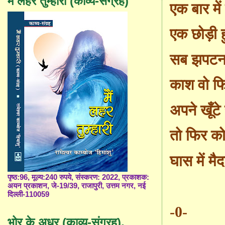
मैं लहर तुम्हारी (काव्य-संग्रह)
एक बार में
एक छोड़ी ह
सब झपटना 
काश वो फ
अपने खूँटे 
तो फिर को
घास में मैद
पृष्ठ:96, मूल्य:240 रुपये, संस्करण: 2022, प्रकाशक:
अयन प्रकाशन, जे-19/39, राजापुरी, उत्तम नगर, नई
दिल्ली-110059
-0-
भोर के अधर (काव्य-संग्रह),