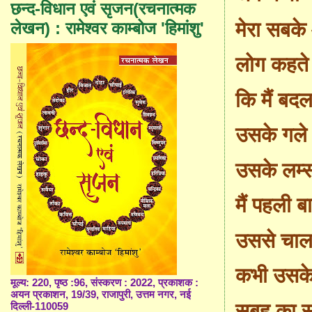
छन्द-विधान एवं सृजन(रचनात्मक
मेरा सबके
लेखन) : रामेश्वर काम्बोज 'हिमांशु'
लोग कहते ह
कि मैं बदल
उसके गल
उसके लम्स 
मैं पहली ब
उससे चाल 
कभी उसके
मूल्य: 220, पृष्ठ :96, संस्करण : 2022, प्रकाशक :
अयन प्रकाशन, 19/39, राजापुरी, उत्तम नगर, नई
सुबह का 
दिल्ली-110059