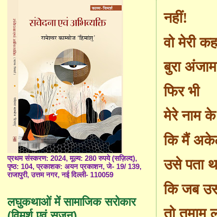
नहीं!
वो मेरी क
बुरा अंजा
फिर भी
मेरे नाम 
कि मैं अके
प्रथम संस्करण: 2024, मूल्य: 280 रुपये (सज़िल्द),
उसे पता थ
पृष्ठ: 104, प्रकाशक: अयन प्रकाशन, जे- 19/ 139,
राजापुरी, उत्तम नगर, नई दिल्ली- 110059
कि जब उस
लघुकथाओं में सामाजिक सरोकार
तो तमाम 
(विमर्श एवं सृजन)