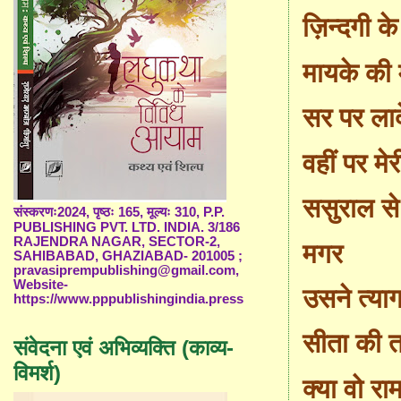
ज़िन्दगी के
मायके की म
सर पर लाद
वहीं पर मे
ससुराल से
संस्करणः2024, पृष्ठः 165, मूल्यः 310, P.P.
PUBLISHING PVT. LTD. INDIA. 3/186
RAJENDRA NAGAR, SECTOR-2,
मगर
SAHIBABAD, GHAZIABAD- 201005 ;
pravasiprempublishing@gmail.com,
Website-
उसने त्याग
https://www.pppublishingindia.press
सीता की 
संवेदना एवं अभिव्यक्ति (काव्य-
विमर्श)
क्या वो रा