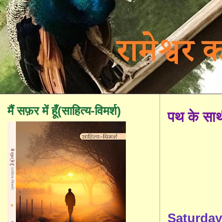
मैं सफ़र में हूँ(साहित्य-विमर्श)
पथ के सा
Saturday