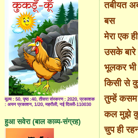
तबीयत अब
बस
मेरा एक ही
उसके बारे म
भूलकर भी
किसी से 
तुम्हें कसम
मूल्य : 50, पृष्ठ :40, तीसरा संस्करण : 2020, प्रकाशक
: अयन प्रकाशन, 1/20, महरौली, नई दिल्ली-110030
कल मुझे क
हुआ सवेरा (बाल काव्य-संग्रह)
चुप ही रह