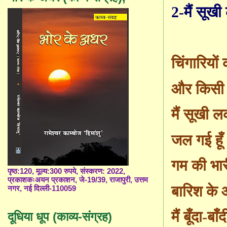
2-मैं सूखी
चिंगारियों 
और किसी न
मैं सूखी ल
जल गई हूँ
गम की भार
पृष्ठ:120, मूल्य:300 रुपये, संस्करण: 2022,
प्रकाशकःअयन प्रकाशन, जे-19/39, राजापुरी, उत्तम
बारिश के 
नगर, नई दिल्ली-110059
मैं बूँदा-बाँद
दूधिया धूप (काव्य-संग्रह)