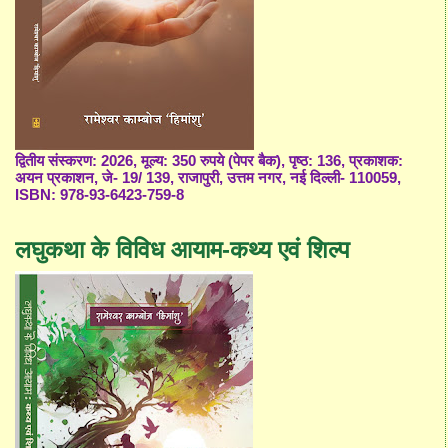
द्वितीय संस्करण: 2026, मूल्य: 350 रुपये (पेपर बैक), पृष्ठ: 136, प्रकाशक:
अयन प्रकाशन, जे- 19/ 139, राजापुरी, उत्तम नगर, नई दिल्ली- 110059,
ISBN: 978-93-6423-759-8
लघुकथा के विविध आयाम-कथ्य एवं शिल्प