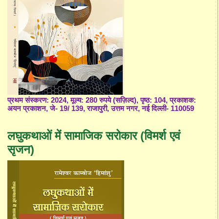
प्रथम संस्करण: 2024, मूल्य: 280 रुपये (सज़िल्द), पृष्ठ: 104, प्रकाशक:
अयन प्रकाशन, जे- 19/ 139, राजापुरी, उत्तम नगर, नई दिल्ली- 110059
लघुकथाओं में सामाजिक सरोकार (विमर्श एवं
सृजन)