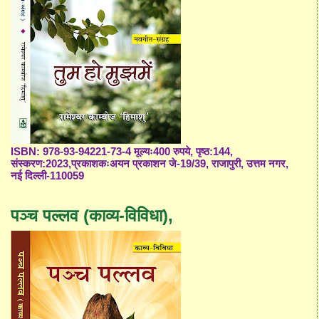
ISBN: 978-93-94221-73-4 मूल्यः400 रुपये, पृष्ठ:144,
संस्करण:2023,प्रकाशकःअयन प्रकाशन जे-19/39, राजापुरी, उत्तम नगर,
नई दिल्ली-110059
पञ्च पल्लव (काव्य-विविधा),