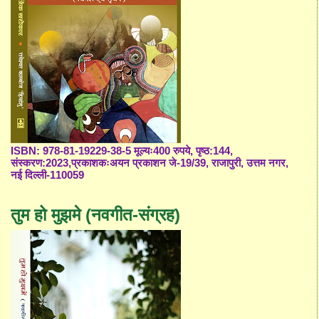
ISBN: 978-81-19229-38-5 मूल्यः400 रुपये, पृष्ठ:144,
संस्करण:2023,प्रकाशकःअयन प्रकाशन जे-19/39, राजापुरी, उत्तम नगर,
नई दिल्ली-110059
तुम हो मुझमे (नवगीत-संग्रह)