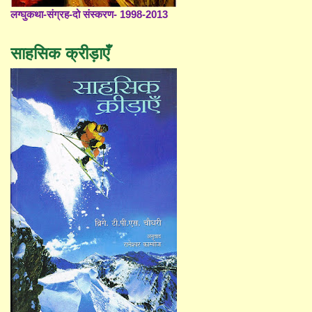
लग्घुकथा-संग्रह-दो संस्करण- 1998-2013
साहसिक क्रीड़ाएँ