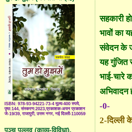
सहकारी हो
भावों का य
संवेदन के
यह गुंजित 
भाई-चारे 
अभिवादन ह
-0-
ISBN: 978-93-94221-73-4 मूल्यः400 रुपये,
पृष्ठ:144, संस्करण:2023,प्रकाशकःअयन प्रकाशन
जे-19/39, राजापुरी, उत्तम नगर, नई दिल्ली-110059
2-
दिल्ली क
पञ्च पल्लव (काव्य-विविधा),