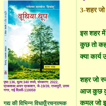
3-
शहर जो 
इस शहर म
कुछ तो कह
क्या कार्य 
शहर जो रुक
पृष्ठ:136, मूल्य:340 रुपये, संस्करण: 2022,
प्रकाशक;अयन प्रकाशन, जे-19/39, राजापुरी, उत्तम
आज कुछ क
नगर, नई दिल्ली-110059
कमल जो झु
गद्य की विभिन्न विधाएँ(रचनात्मक