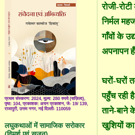
रोजी
-
रोटी
निर्मल मह
गाँवों के उद
अपनापन हँ
घरों-घरों 
पहुँच रही है
प्रथम संस्करण: 2024, मूल्य: 280 रुपये (सज़िल्द),
पृष्ठ: 104, प्रकाशक: अयन प्रकाशन, जे- 19/ 139,
ताने-बाने क
राजापुरी, उत्तम नगर, नई दिल्ली- 110059
खुशियों का
लघुकथाओं में सामाजिक सरोकार
(विमर्श एवं सृजन)