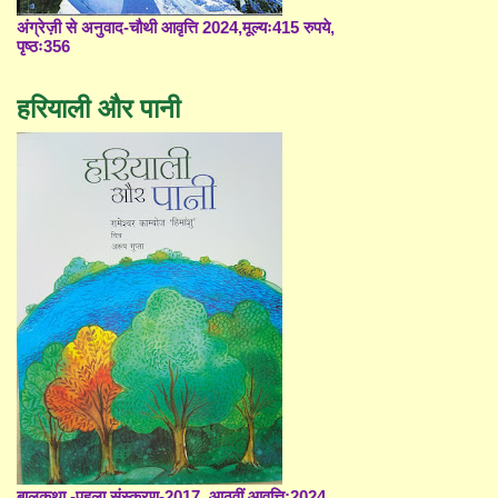
अंग्रेज़ी से अनुवाद-चौथी आवृत्ति 2024,मूल्यः415 रुपये,
पृष्ठः356
हरियाली और पानी
बालकथा -पहला संस्करण-2017, आठवीं आवृत्ति;2024,