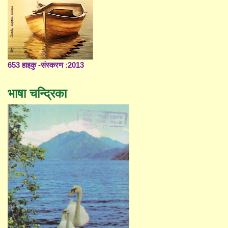
653 हाइकु -संस्करण :2013
भाषा चन्द्रिका