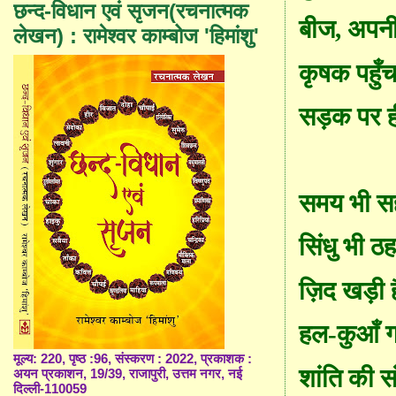
छन्द-विधान एवं सृजन(रचनात्मक
बीज
,
अपनी
लेखन) : रामेश्वर काम्बोज 'हिमांशु'
कृषक पहुँच
सड़क पर ही
समय भी सह
सिंधु भी ठ
ज़िद खड़ी है
हल-कुआँ ग
मूल्य: 220, पृष्ठ :96, संस्करण : 2022, प्रकाशक :
शांति की स
अयन प्रकाशन, 19/39, राजापुरी, उत्तम नगर, नई
दिल्ली-110059