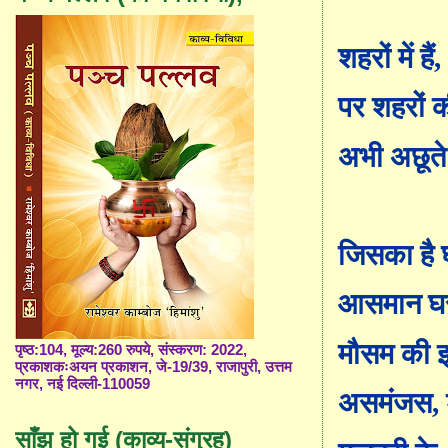
शहरों में हैं
पर शहरों 
अभी अछूते 
जिसका है
आसमान घर
मौसम की 
पृष्ठ:104, मूल्य:260 रुपये, संस्करण: 2022,
प्रकाशकःअयन प्रकाशन, जे-19/39, राजापुरी, उत्तम
नगर, नई दिल्ली-110059
असमंजस
,
साँझ हो गई (काव्य-संग्रह)