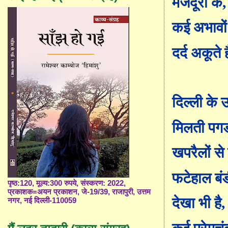
मजदूरी के
कई अभावों
दर्द अकूते ह
दिल्ली के 
मिलती पगड
खपरैलों स
फटेहाल बं
पृष्ठ:120, मूल्य:300 रुपये, संस्करण: 2022,
प्रकाशक=अयन प्रकाशन, जे-19/39, राजापुरी, उत्तम
देखा भी है
,
नगर, नई दिल्ली-110059