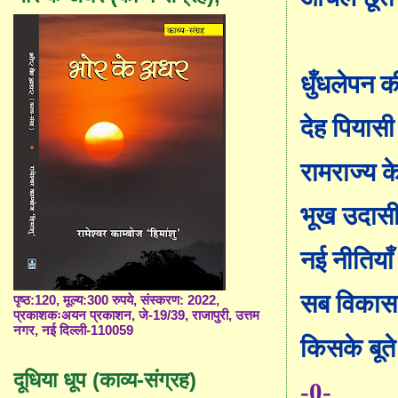
धुँधलेपन क
देह पियासी 
रामराज्य क
भूख उदासी
नई नीतियाँ
सब विकास
पृष्ठ:120, मूल्य:300 रुपये, संस्करण: 2022,
प्रकाशकःअयन प्रकाशन, जे-19/39, राजापुरी, उत्तम
नगर, नई दिल्ली-110059
किसके बूते ह
दूधिया धूप (काव्य-संग्रह)
-0-