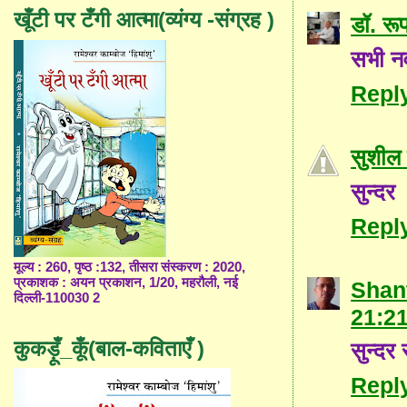
खूँटी पर टँगी आत्मा(व्यंग्य -संग्रह )
डॉ. रूप
सभी नव
Repl
सुशील 
सुन्दर
Repl
मूल्य : 260, पृष्ठ :132, तीसरा संस्करण : 2020,
प्रकाशक : अयन प्रकाशन, 1/20, महरौली, नई
Shant
दिल्ली-110030 2
21:2
कुकड़ूँ_कूँ(बाल-कविताएँ )
सुन्दर
Repl