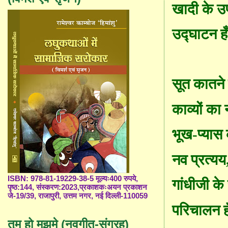
खादी के उप
उद्घाटन ह
सूत कातने
काव्यों का
भूख-प्यास
नव प्रत्यय
ISBN: 978-81-19229-38-5 मूल्यः400 रुपये,
गांधीजी के
पृष्ठ:144, संस्करण:2023,प्रकाशकःअयन प्रकाशन
जे-19/39, राजापुरी, उत्तम नगर, नई दिल्ली-110059
परिचालन ह
तुम हो मुझमे (नवगीत-संग्रह)