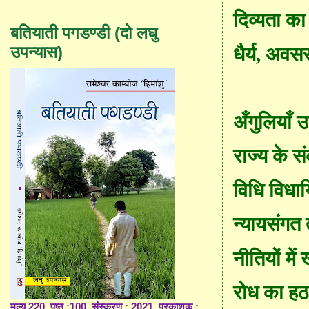
दिव्यता का
बतियाती पगडण्डी (दो लघु
उपन्यास)
धैर्य
,
अवसर 
अँगुलियाँ उ
राज्य के स
विधि विधा
न्यायसंगत 
नीतियों में
रोध का हठ
मूल्य 220, पृष्ठ :100, संस्करण : 2021, प्रकाशक :