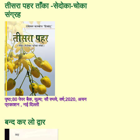
तीसरा पहर ताँका -सेदोका-चोका
संग्रह
पृष्ठ;80 पेपर बैक, मूल्य; सौ रुपये, वर्ष;2020, अयन
प्रकाशन , नई दिल्ली
बन्द कर लो द्वार