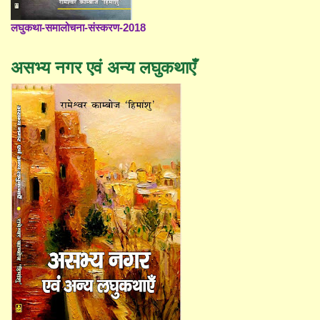
लघुकथा-समालोचना-संस्करण-2018
असभ्य नगर एवं अन्य लघुकथाएँ