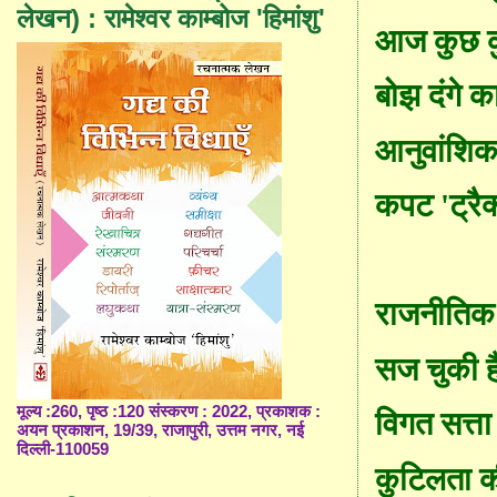
लेखन) : रामेश्वर काम्बोज 'हिमांशु'
आज कुछ क
बोझ दंगे क
आनुवांशि
कपट
'
ट्रै
राजनीतिक 
सज चुकी हैं
मूल्य :260, पृष्ठ :120 संस्करण : 2022, प्रकाशक :
विगत सत्ता 
अयन प्रकाशन, 19/39, राजापुरी, उत्तम नगर, नई
दिल्ली-110059
कुटिलता की