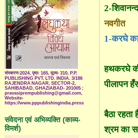
2-
शिवानन्द
नवगीत
1-
करघे क
हथकरघे क
संस्करणः2024, पृष्ठः 165, मूल्यः 310, P.P.
PUBLISHING PVT. LTD. INDIA. 3/186
पीलापन हँ
RAJENDRA NAGAR, SECTOR-2,
SAHIBABAD, GHAZIABAD- 201005 ;
pravasiprempublishing@gmail.com,
Website-
https://www.pppublishingindia.press
बैठा रहता 
संवेदना एवं अभिव्यक्ति (काव्य-
विमर्श)
श्रम का 