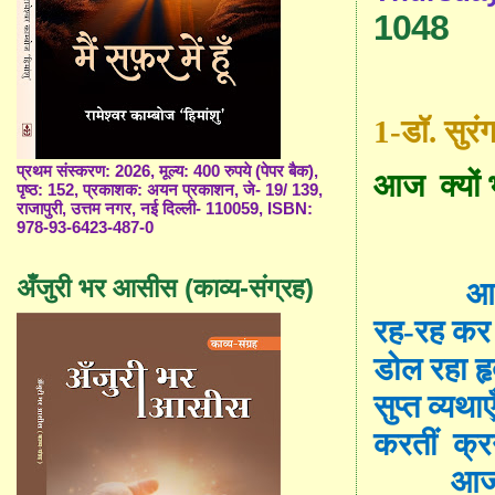
1048
1-डॉ.
सुरं
प्रथम संस्करण: 2026, मूल्य: 400 रुपये (पेपर बैक),
आज
क्यो
पृष्ठ: 152, प्रकाशक: अयन प्रकाशन, जे- 19/ 139,
राजापुरी, उत्तम नगर, नई दिल्ली- 110059, ISBN:
978-93-6423-487-0
अँजुरी भर आसीस (काव्य-संग्रह)
आ
रह-रह कर
डोल रहा 
सुप्त व्यथा
करतीं
क्र
आज 