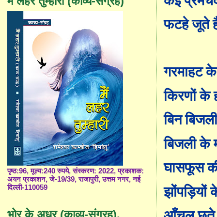
कई प्रेमचंद
मैं लहर तुम्हारी (काव्य-संग्रह)
फटहे जूते ह
गरमाहट के
किरणों के 
बिन बिजली
बिजली के 
घासफूस क
पृष्ठ:96, मूल्य:240 रुपये, संस्करण: 2022, प्रकाशक:
अयन प्रकाशन, जे-19/39, राजापुरी, उत्तम नगर, नई
दिल्ली-110059
झोंपड़ियों क
आँचल छूते 
भोर के अधर (काव्य-संग्रह),