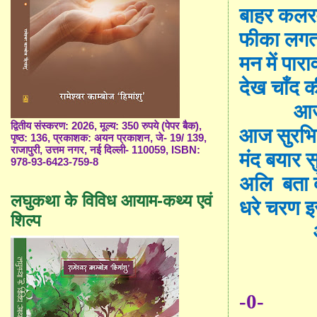
बाहर कलरव
फीका लगता
मन में पार
देख चाँद 
आज
द्वितीय संस्करण: 2026, मूल्य: 350 रुपये (पेपर बैक),
आज सुरभि
पृष्ठ: 136, प्रकाशक: अयन प्रकाशन, जे- 19/ 139,
राजापुरी, उत्तम नगर, नई दिल्ली- 110059, ISBN:
मंद बयार स
978-93-6423-759-8
अलि
बता द
लघुकथा के विविध आयाम-कथ्य एवं
धरे चरण 
शिल्प
-0-