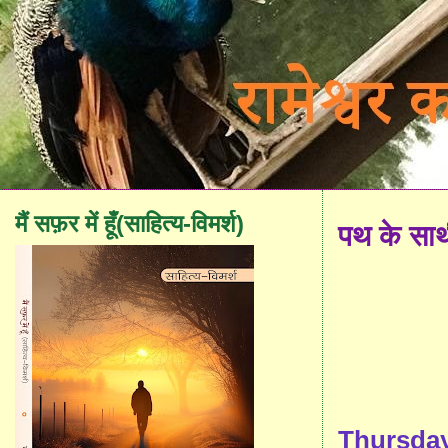
मैं सफ़र में हूँ(साहित्य-विमर्श)
पथ के सा
Thursday