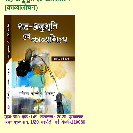
(काव्यालोचन)
मूल्य;300, पृष्ठ :149, संस्करण : 2020, प्रकाशक :
अयन प्रकाशन, 1/20, महरौली, नई दिल्ली-110030