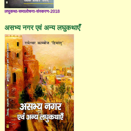
लघुकथा-समालोचना-संस्करण-2018
असभ्य नगर एवं अन्य लघुकथाएँ