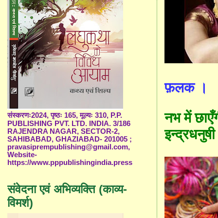
फ़लक ।
नभ में छाएँ
संस्करणः2024, पृष्ठः 165, मूल्यः 310, P.P.
PUBLISHING PVT. LTD. INDIA. 3/186
इन्द्रधनुष
RAJENDRA NAGAR, SECTOR-2,
SAHIBABAD, GHAZIABAD- 201005 ;
pravasiprempublishing@gmail.com,
Website-
https://www.pppublishingindia.press
संवेदना एवं अभिव्यक्ति (काव्य-
विमर्श)