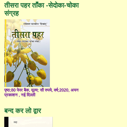
तीसरा पहर ताँका -सेदोका-चोका
संग्रह
पृष्ठ;80 पेपर बैक, मूल्य; सौ रुपये, वर्ष;2020, अयन
प्रकाशन , नई दिल्ली
बन्द कर लो द्वार