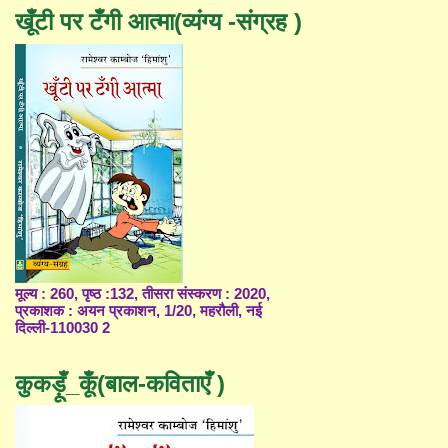
खूँटी पर टँगी आत्मा(व्यंग्य -संग्रह )
मूल्य : 260, पृष्ठ :132, तीसरा संस्करण : 2020,
प्रकाशक : अयन प्रकाशन, 1/20, महरौली, नई
दिल्ली-110030 2
कुकड़ूँ_कूँ(बाल-कविताएँ )