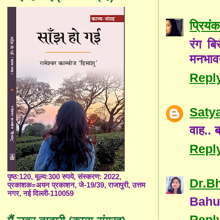
प्रियंक
रंग बि
मनभावन 
Repl
Saty
वाह.. ब
Repl
पृष्ठ:120, मूल्य:300 रुपये, संस्करण: 2022,
Dr.B
प्रकाशक=अयन प्रकाशन, जे-19/39, राजापुरी, उत्तम
नगर, नई दिल्ली-110059
Bahu
Repl