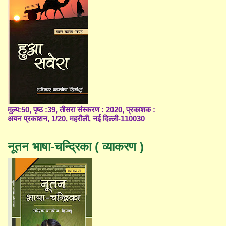
मूल्य:50, पृष्ठ :39, तीसरा संस्करण : 2020, प्रकाशक :
अयन प्रकाशन, 1/20, महरौली, नई दिल्ली-110030
नूतन भाषा-चन्द्रिका ( व्याकरण )