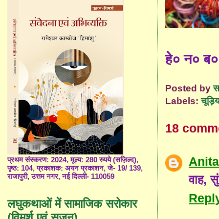
हे० न० ब०
Posted by
स
Labels:
चूड़िय
18 comm
Anit
प्रथम संस्करण: 2024, मूल्य: 280 रुपये (सज़िल्द),
पृष्ठ: 104, प्रकाशक: अयन प्रकाशन, जे- 19/ 139,
वाह, स
राजापुरी, उत्तम नगर, नई दिल्ली- 110059
Repl
लघुकथाओं में सामाजिक सरोकार
(विमर्श एवं सृजन)