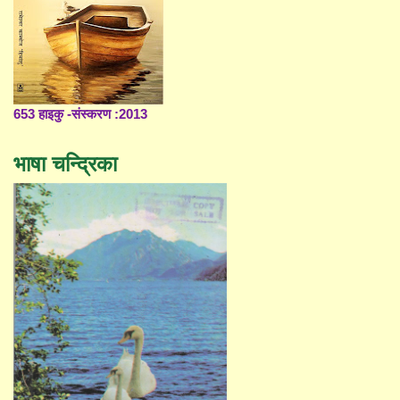
653 हाइकु -संस्करण :2013
भाषा चन्द्रिका