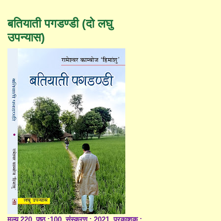
बतियाती पगडण्डी (दो लघु
उपन्यास)
मूल्य 220, पृष्ठ :100, संस्करण : 2021, प्रकाशक :