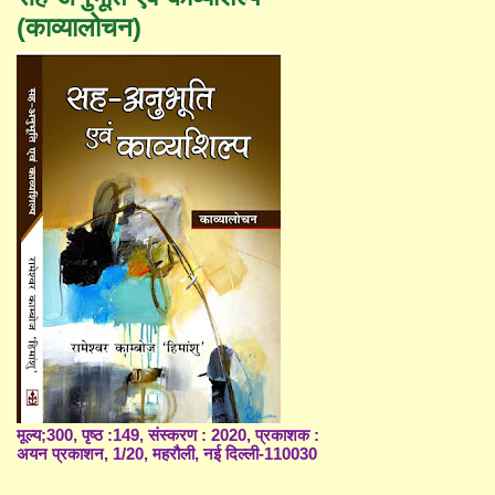
(काव्यालोचन)
मूल्य;300, पृष्ठ :149, संस्करण : 2020, प्रकाशक :
अयन प्रकाशन, 1/20, महरौली, नई दिल्ली-110030