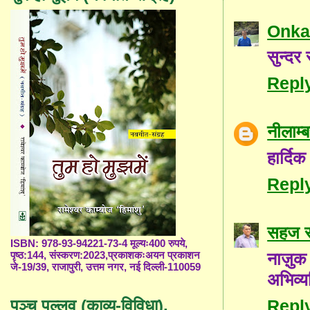
Onka
सुन्दर
Repl
नीलाम
हार्द
Repl
सहज स
ISBN: 978-93-94221-73-4 मूल्यः400 रुपये,
नाज़ुक 
पृष्ठ:144, संस्करण:2023,प्रकाशकःअयन प्रकाशन
जे-19/39, राजापुरी, उत्तम नगर, नई दिल्ली-110059
अभिव्य
पञ्च पल्लव (काव्य-विविधा),
Repl