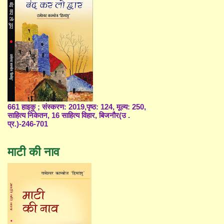
661 हाइकु ; संस्करण: 2019,पृष्ठ: 124, मूल्य: 250,
साहित्य निकेतन, 16 साहित्य विहार, बिजनौर(उ .
प्र.)-246-701
माटी की नाव