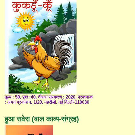
मूल्य : 50, पृष्ठ :40, तीसरा संस्करण : 2020, प्रकाशक
: अयन प्रकाशन, 1/20, महरौली, नई दिल्ली-110030
हुआ सवेरा (बाल काव्य-संग्रह)