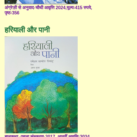
अंग्रेज़ी से अनुवाद-चौथी आवृत्ति 2024,मूल्यः415 रुपये,
पृष्ठः356
हरियाली और पानी
बालकथा -पहला संस्करण-2017, आठवीं आवृत्ति;2024,