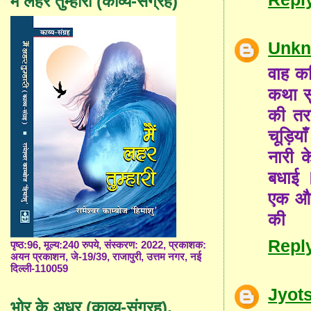
मैं लहर तुम्हारी (काव्य-संग्रह)
Unk
वाह कव
कथा सु
की तर
चूड़िय
नारी क
बधाई 
एक और 
की
Repl
पृष्ठ:96, मूल्य:240 रुपये, संस्करण: 2022, प्रकाशक:
अयन प्रकाशन, जे-19/39, राजापुरी, उत्तम नगर, नई
दिल्ली-110059
Jyot
भोर के अधर (काव्य-संग्रह),