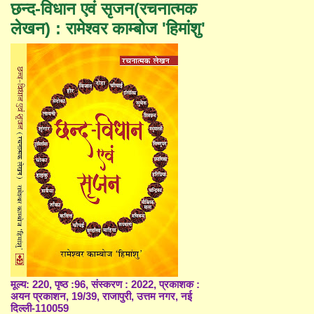
छन्द-विधान एवं सृजन(रचनात्मक
लेखन) : रामेश्वर काम्बोज 'हिमांशु'
मूल्य: 220, पृष्ठ :96, संस्करण : 2022, प्रकाशक :
अयन प्रकाशन, 19/39, राजापुरी, उत्तम नगर, नई
दिल्ली-110059