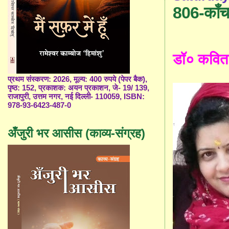
806-काँच 
डॉ० कवित
प्रथम संस्करण: 2026, मूल्य: 400 रुपये (पेपर बैक),
पृष्ठ: 152, प्रकाशक: अयन प्रकाशन, जे- 19/ 139,
राजापुरी, उत्तम नगर, नई दिल्ली- 110059, ISBN:
978-93-6423-487-0
अँजुरी भर आसीस (काव्य-संग्रह)