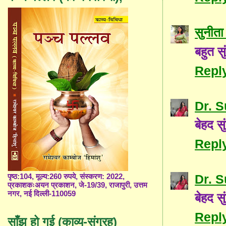
सुनीता
बहुत स
Repl
Dr. 
बेहद सु
Repl
Dr. 
पृष्ठ:104, मूल्य:260 रुपये, संस्करण: 2022,
प्रकाशकःअयन प्रकाशन, जे-19/39, राजापुरी, उत्तम
नगर, नई दिल्ली-110059
बेहद सु
Repl
साँझ हो गई (काव्य-संग्रह)