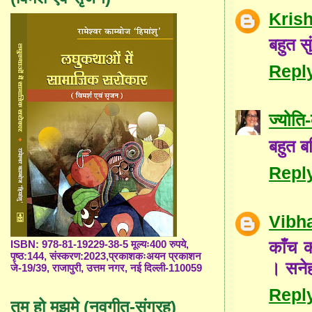
Kris
बहुत स
Repl
ज्योत
बहुत बढ
Repl
Vibh
काँच क
ISBN: 978-81-19229-38-5 मूल्यः400 रुपये,
पृष्ठ:144, संस्करण:2023,प्रकाशकःअयन प्रकाशन
। सनेह
जे-19/39, राजापुरी, उत्तम नगर, नई दिल्ली-110059
Repl
तुम हो मुझमे (नवगीत-संग्रह)