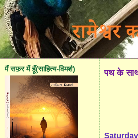
मैं सफ़र में हूँ(साहित्य-विमर्श)
पथ के सा
Saturday