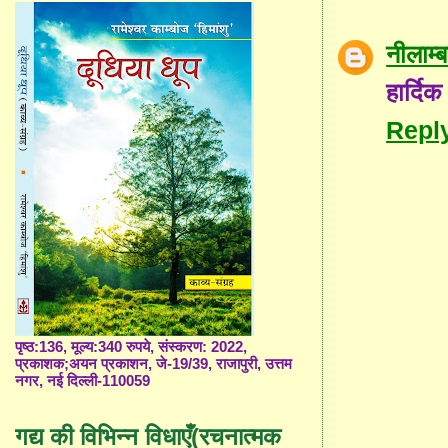
नीलाम
हार्द
Repl
पृष्ठ:136, मूल्य:340 रुपये, संस्करण: 2022,
प्रकाशक;अयन प्रकाशन, जे-19/39, राजापुरी, उत्तम
नगर, नई दिल्ली-110059
गद्य की विभिन्न विधाएँ(रचनात्मक