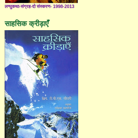
लग्घुकथा-संग्रह-दो संस्करण- 1998-2013
साहसिक क्रीड़ाएँ