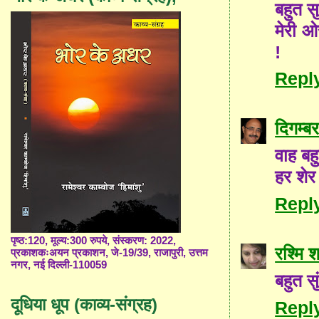
बहुत स
मेरी ओर
!
Repl
दिगम्ब
वाह बहु
हर शेर
Repl
पृष्ठ:120, मूल्य:300 रुपये, संस्करण: 2022,
रश्मि शर
प्रकाशकःअयन प्रकाशन, जे-19/39, राजापुरी, उत्तम
नगर, नई दिल्ली-110059
बहुत सु
दूधिया धूप (काव्य-संग्रह)
Repl