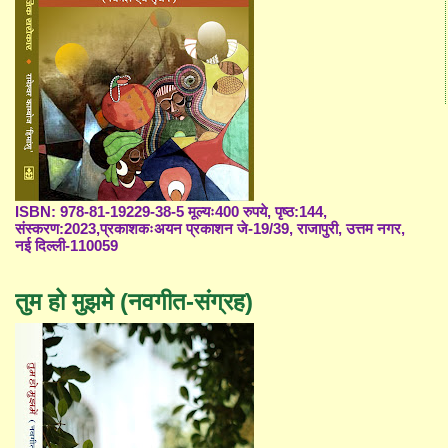
ISBN: 978-81-19229-38-5 मूल्यः400 रुपये, पृष्ठ:144,
संस्करण:2023,प्रकाशकःअयन प्रकाशन जे-19/39, राजापुरी, उत्तम नगर,
नई दिल्ली-110059
तुम हो मुझमे (नवगीत-संग्रह)