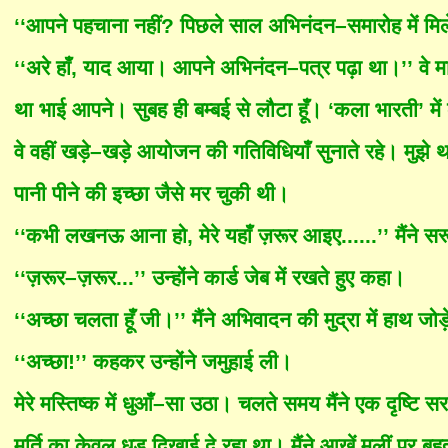
‘‘आपने पहचाना नहीं? पिछले साल अभिनंदन–समारोह में मिल
‘‘अरे हाँ, याद आया। आपने अभिनंदन–पत्र पढ़ा था।’’ वे माथ
था भाई आपने। सुबह ही बम्बई से लौटा हूँ। ‘कला भारती’ मे
वे वहीं खड़े–खड़े आयोजन की गतिविधियाँ सुनाते रहे। मु
पानी पीने की इच्छा जैसे मर चुकी थी।
‘‘कभी लखनऊ आना हो, मेरे यहाँ ज़रूर आइए......’’ मैंने स
‘‘ज़रूर–ज़रूर...’’ उन्होंने कार्ड जेब में रखते हुए कहा।
‘‘अच्छा चलता हूँ जी।’’ मैंने अभिवादन की मुद्रा में हाथ जोड
‘‘अच्छा
!
’’ कहकर उन्होंने जमुहाई ली।
मेरे मस्तिष्क में धुआँ–सा उठा। चलते समय मैंने एक दृष्टि 
मूर्ति का केवल ध
ड़
दिखाई दे रहा था। मैंने आखें मलीं पर बहु