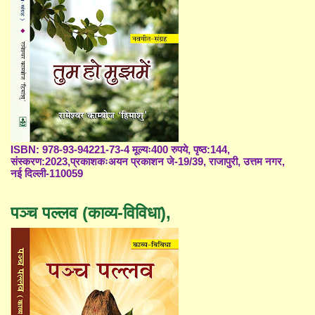
ISBN: 978-93-94221-73-4 मूल्यः400 रुपये, पृष्ठ:144,
संस्करण:2023,प्रकाशकःअयन प्रकाशन जे-19/39, राजापुरी, उत्तम नगर,
नई दिल्ली-110059
पञ्च पल्लव (काव्य-विविधा),