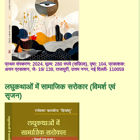
प्रथम संस्करण: 2024, मूल्य: 280 रुपये (सज़िल्द), पृष्ठ: 104, प्रकाशक:
अयन प्रकाशन, जे- 19/ 139, राजापुरी, उत्तम नगर, नई दिल्ली- 110059
लघुकथाओं में सामाजिक सरोकार (विमर्श एवं
सृजन)