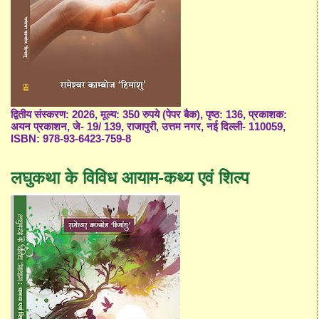
द्वितीय संस्करण: 2026, मूल्य: 350 रुपये (पेपर बैक), पृष्ठ: 136, प्रकाशक:
अयन प्रकाशन, जे- 19/ 139, राजापुरी, उत्तम नगर, नई दिल्ली- 110059,
ISBN: 978-93-6423-759-8
लघुकथा के विविध आयाम-कथ्य एवं शिल्प