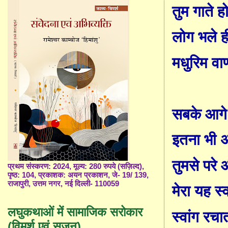
तुम गाते ह
लोग भले ह
मधुरिम वाण
सबके आग
इतना भी
तुमसे परे 
प्रथम संस्करण: 2024, मूल्य: 280 रुपये (सज़िल्द),
पृष्ठ: 104, प्रकाशक: अयन प्रकाशन, जे- 19/ 139,
राजापुरी, उत्तम नगर, नई दिल्ली- 110059
मेरा यह स्
लघुकथाओं में सामाजिक सरोकार
स्वांग रचा
(विमर्श एवं सृजन)