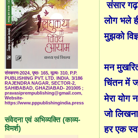
संसार गढ़
लोग भले 
मुझको विज्
मन मुखरित
संस्करणः2024, पृष्ठः 165, मूल्यः 310, P.P.
PUBLISHING PVT. LTD. INDIA. 3/186
चिंतन में
RAJENDRA NAGAR, SECTOR-2,
SAHIBABAD, GHAZIABAD- 201005 ;
pravasiprempublishing@gmail.com,
मेरा योग न
Website-
https://www.pppublishingindia.press
जो लिखन
संवेदना एवं अभिव्यक्ति (काव्य-
विमर्श)
हर एक स्वर