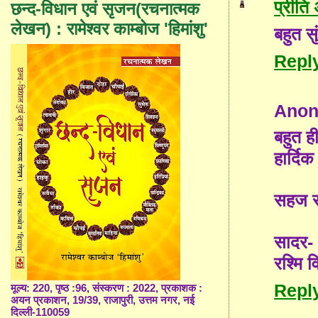
प्रीति
छन्द-विधान एवं सृजन(रचनात्मक
लेखन) : रामेश्वर काम्बोज 'हिमांशु'
बहुत स
Repl
Ano
बहुत ह
हार्दिक
सहज सा
सादर-
रश्मि व
Repl
मूल्य: 220, पृष्ठ :96, संस्करण : 2022, प्रकाशक :
अयन प्रकाशन, 19/39, राजापुरी, उत्तम नगर, नई
दिल्ली-110059