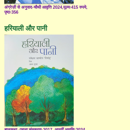
अंग्रेज़ी से अनुवाद-चौथी आवृत्ति 2024,मूल्यः415 रुपये,
पृष्ठः356
हरियाली और पानी
बालकथा -पहला संस्करण-2017, आठवीं आवृत्ति;2024,