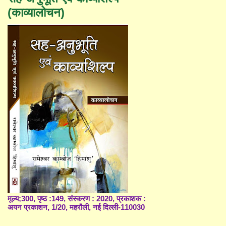
(काव्यालोचन)
मूल्य;300, पृष्ठ :149, संस्करण : 2020, प्रकाशक :
अयन प्रकाशन, 1/20, महरौली, नई दिल्ली-110030