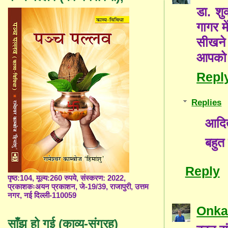
डा. शु
गागर म
सीखने
आपको इ
Repl
Replies
आदित
बहु
Reply
पृष्ठ:104, मूल्य:260 रुपये, संस्करण: 2022,
प्रकाशकःअयन प्रकाशन, जे-19/39, राजापुरी, उत्तम
नगर, नई दिल्ली-110059
Onka
साँझ हो गई (काव्य-संग्रह)