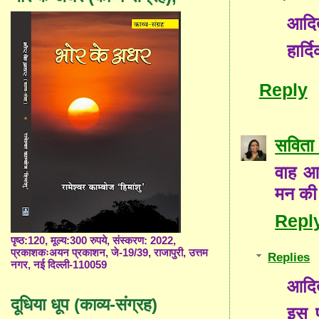
आदित
हार्
Reply
सविता 
वाह आद
मन की 
Repl
पृष्ठ:120, मूल्य:300 रुपये, संस्करण: 2022,
प्रकाशकःअयन प्रकाशन, जे-19/39, राजापुरी, उत्तम
Replies
नगर, नई दिल्ली-110059
आदित
दूधिया धूप (काव्य-संग्रह)
इस प