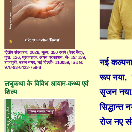
द्वितीय संस्करण: 2026, मूल्य: 350 रुपये (पेपर बैक),
पृष्ठ: 136, प्रकाशक: अयन प्रकाशन, जे- 19/ 139,
नई कल्पन
राजापुरी, उत्तम नगर, नई दिल्ली- 110059, ISBN:
978-93-6423-759-8
रूप नया
, 
लघुकथा के विविध आयाम-कथ्य एवं
सृजन नया
शिल्प
सिद्धान्त न
रोज नए सं