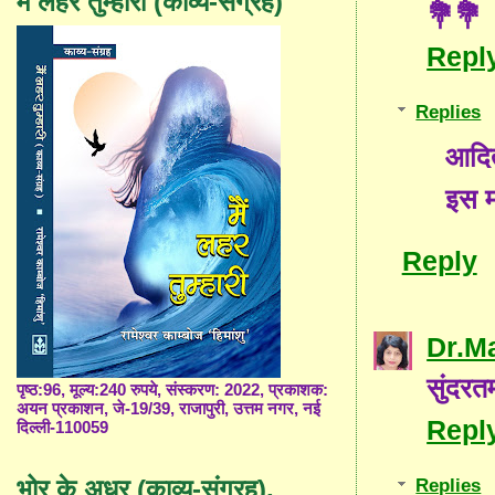
मैं लहर तुम्हारी (काव्य-संग्रह)
💐💐
Repl
Replies
आदित
इस म
Reply
Dr.M
सुंदरत
पृष्ठ:96, मूल्य:240 रुपये, संस्करण: 2022, प्रकाशक:
अयन प्रकाशन, जे-19/39, राजापुरी, उत्तम नगर, नई
Repl
दिल्ली-110059
भोर के अधर (काव्य-संग्रह),
Replies