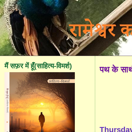
मैं सफ़र में हूँ(साहित्य-विमर्श)
पथ के सा
Thursday,