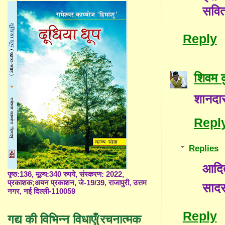
सवि
Reply
शिवम क
शानदा
Repl
Replies
आदित
पृष्ठ:136, मूल्य:340 रुपये, संस्करण: 2022,
प्रकाशक;अयन प्रकाशन, जे-19/39, राजापुरी, उत्तम
साद
नगर, नई दिल्ली-110059
Reply
गद्य की विभिन्न विधाएँ(रचनात्मक