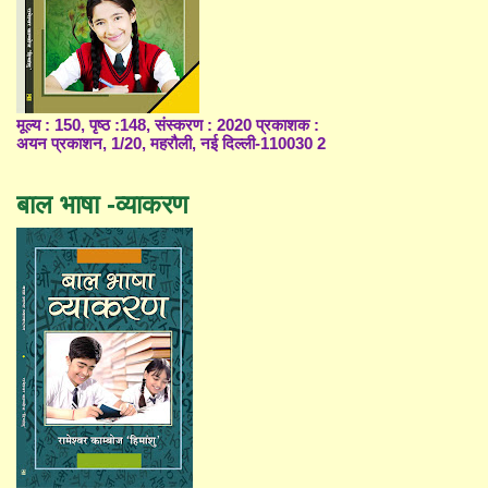
मूल्य : 150, पृष्ठ :148, संस्करण : 2020 प्रकाशक :
अयन प्रकाशन, 1/20, महरौली, नई दिल्ली-110030 2
बाल भाषा -व्याकरण