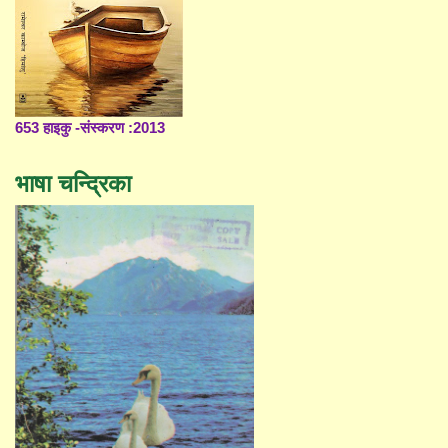
653 हाइकु -संस्करण :2013
भाषा चन्द्रिका