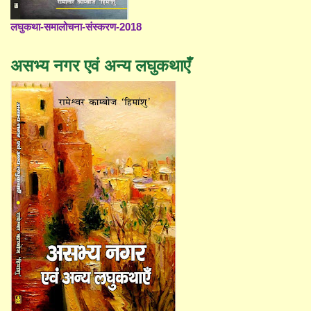
लघुकथा-समालोचना-संस्करण-2018
असभ्य नगर एवं अन्य लघुकथाएँ