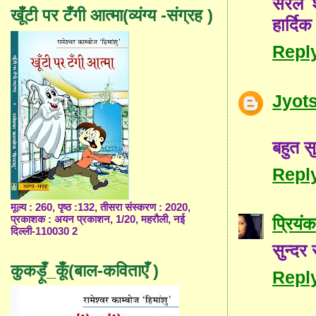
सरल शब
खूँटी पर टँगी आत्मा(व्यंग्य -संग्रह )
हार्द
Repl
Jyot
बहुत स
Repl
मूल्य : 260, पृष्ठ :132, तीसरा संस्करण : 2020,
प्रकाशक : अयन प्रकाशन, 1/20, महरौली, नई
प्रियंक
दिल्ली-110030 2
सुन्दर
कुकड़ूँ_कूँ(बाल-कविताएँ )
Repl