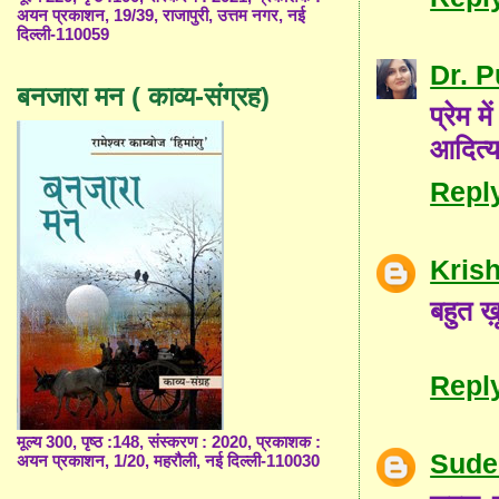
अयन प्रकाशन, 19/39, राजापुरी, उत्तम नगर, नई
दिल्ली-110059
Dr. 
बनजारा मन ( काव्य-संग्रह)
प्रेम म
आदित्य
Repl
Kris
बहुत ख़
Repl
मूल्य 300, पृष्ठ :148, संस्करण : 2020, प्रकाशक :
Sude
अयन प्रकाशन, 1/20, महरौली, नई दिल्ली-110030