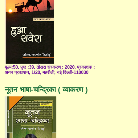
मूल्य:50, पृष्ठ :39, तीसरा संस्करण : 2020, प्रकाशक :
अयन प्रकाशन, 1/20, महरौली, नई दिल्ली-110030
नूतन भाषा-चन्द्रिका ( व्याकरण )