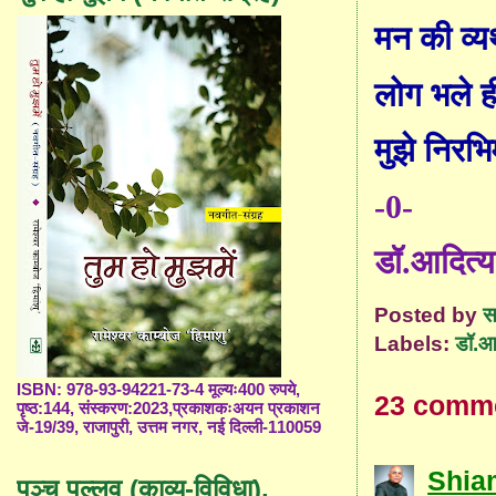
मन की व्य
लोग भले ह
मुझे नि
र
भि
-0-
डॉ.आदित्य
Posted by
स
Labels:
डॉ.आद
ISBN: 978-93-94221-73-4 मूल्यः400 रुपये,
23 comm
पृष्ठ:144, संस्करण:2023,प्रकाशकःअयन प्रकाशन
जे-19/39, राजापुरी, उत्तम नगर, नई दिल्ली-110059
Shia
पञ्च पल्लव (काव्य-विविधा),