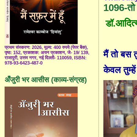
1096-तो ब
आदित्
डॉ.
प्रथम संस्करण: 2026, मूल्य: 400 रुपये (पेपर बैक),
मैं तो बस त
पृष्ठ: 152, प्रकाशक: अयन प्रकाशन, जे- 19/ 139,
राजापुरी, उत्तम नगर, नई दिल्ली- 110059, ISBN:
978-93-6423-487-0
केवल तुम्ह
अँजुरी भर आसीस (काव्य-संग्रह)