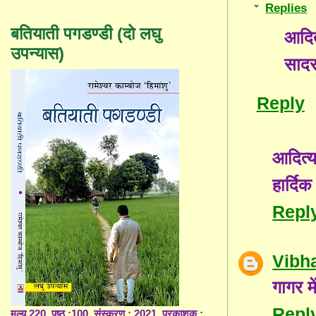
Replies
बतियाती पगडण्डी (दो लघु
आदित
उपन्यास)
सादर
Reply
आदित्य
हार्दि
Repl
Vibh
गागर म
Repl
मूल्य 220, पृष्ठ :100, संस्करण : 2021, प्रकाशक :