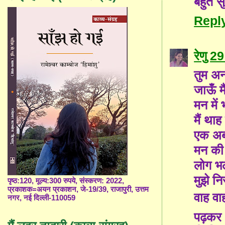
बहुत सु
Repl
रेणु
29
तुम अन
जाऊँ म
मन में
मैं थाह
एक अबो
मन की 
लोग भल
मुझे नि
पृष्ठ:120, मूल्य:300 रुपये, संस्करण: 2022,
प्रकाशक=अयन प्रकाशन, जे-19/39, राजापुरी, उत्तम
वाह वा
नगर, नई दिल्ली-110059
पढ़कर