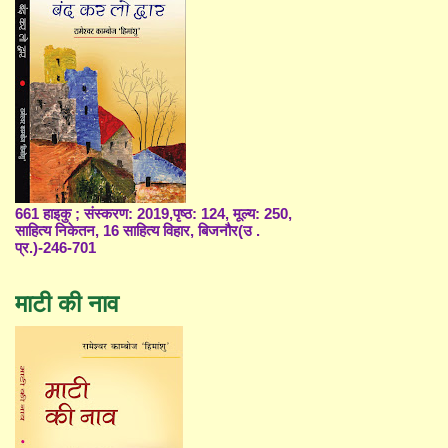
661 हाइकु ; संस्करण: 2019,पृष्ठ: 124, मूल्य: 250,
साहित्य निकेतन, 16 साहित्य विहार, बिजनौर(उ .
प्र.)-246-701
माटी की नाव