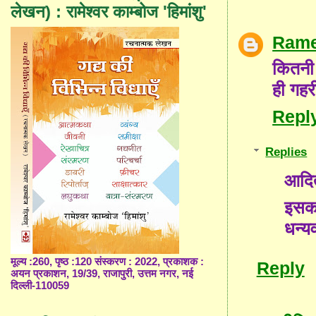
लेखन) : रामेश्वर काम्बोज 'हिमांशु'
Rame
कितनी 
ही गहर
Repl
Replies
आदित
इसका
धन्य
मूल्य :260, पृष्ठ :120 संस्करण : 2022, प्रकाशक :
Reply
अयन प्रकाशन, 19/39, राजापुरी, उत्तम नगर, नई
दिल्ली-110059