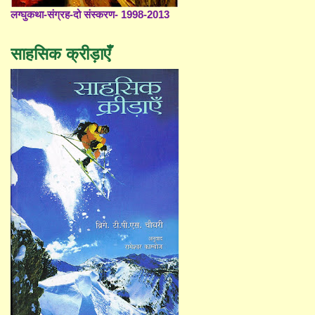
लग्घुकथा-संग्रह-दो संस्करण- 1998-2013
साहसिक क्रीड़ाएँ