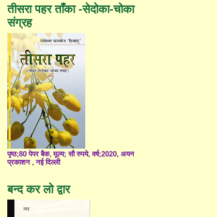
तीसरा पहर ताँका -सेदोका-चोका
संग्रह
पृष्ठ;80 पेपर बैक, मूल्य; सौ रुपये, वर्ष;2020, अयन
प्रकाशन , नई दिल्ली
बन्द कर लो द्वार