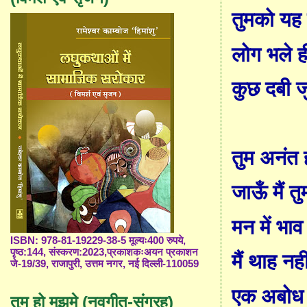
तुमको यह
लोग भले ह
कुछ दबी ज
तुम अनंत 
जाऊँ मैं 
मन में भा
ISBN: 978-81-19229-38-5 मूल्यः400 रुपये,
पृष्ठ:144, संस्करण:2023,प्रकाशकःअयन प्रकाशन
मैं थाह नह
जे-19/39, राजापुरी, उत्तम नगर, नई दिल्ली-110059
एक अबोध 
तुम हो मुझमे (नवगीत-संग्रह)