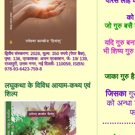
पारस
लोहे
को
जो
गुरु
बसै
यदि
गुरु
बन
भी
शिष्य
गुरु
द्वितीय संस्करण: 2026, मूल्य: 350 रुपये (पेपर बैक),
पृष्ठ: 136, प्रकाशक: अयन प्रकाशन, जे- 19/ 139,
राजापुरी, उत्तम नगर, नई दिल्ली- 110059, ISBN:
978-93-6423-759-8
जाका
गुरु
है
लघुकथा के विविध आयाम-कथ्य एवं
जिसका
गु
शिल्प
को
अन्धा
फ
…………