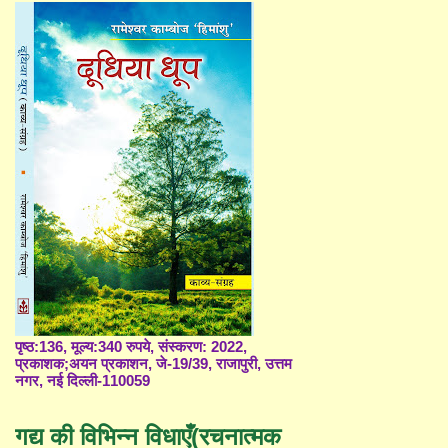
पृष्ठ:136, मूल्य:340 रुपये, संस्करण: 2022,
प्रकाशक;अयन प्रकाशन, जे-19/39, राजापुरी, उत्तम
नगर, नई दिल्ली-110059
गद्य की विभिन्न विधाएँ(रचनात्मक