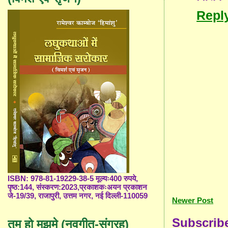
Repl
ISBN: 978-81-19229-38-5 मूल्यः400 रुपये,
पृष्ठ:144, संस्करण:2023,प्रकाशकःअयन प्रकाशन
जे-19/39, राजापुरी, उत्तम नगर, नई दिल्ली-110059
Newer Post
Subscrib
तुम हो मुझमे (नवगीत-संग्रह)