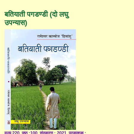
बतियाती पगडण्डी (दो लघु
उपन्यास)
मूल्य 220, पृष्ठ :100, संस्करण : 2021, प्रकाशक :