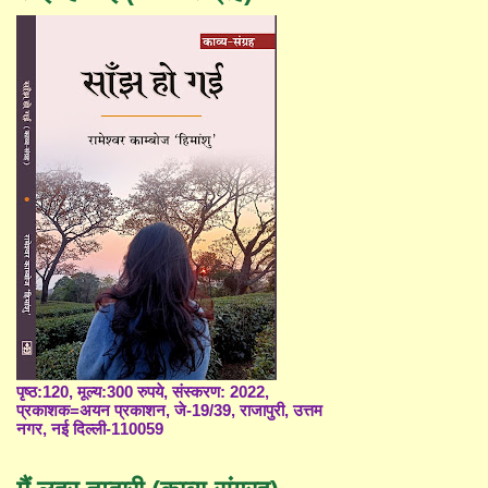
पृष्ठ:120, मूल्य:300 रुपये, संस्करण: 2022,
प्रकाशक=अयन प्रकाशन, जे-19/39, राजापुरी, उत्तम
नगर, नई दिल्ली-110059