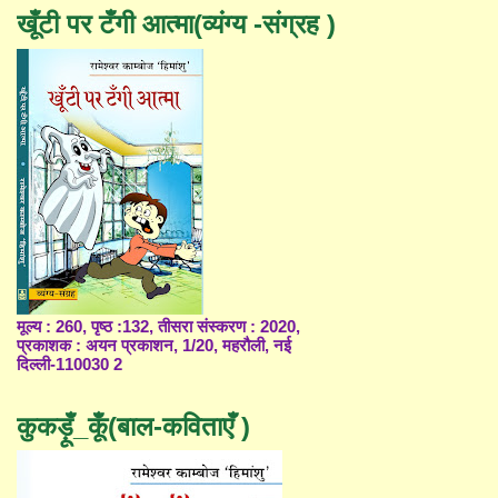
खूँटी पर टँगी आत्मा(व्यंग्य -संग्रह )
मूल्य : 260, पृष्ठ :132, तीसरा संस्करण : 2020,
प्रकाशक : अयन प्रकाशन, 1/20, महरौली, नई
दिल्ली-110030 2
कुकड़ूँ_कूँ(बाल-कविताएँ )