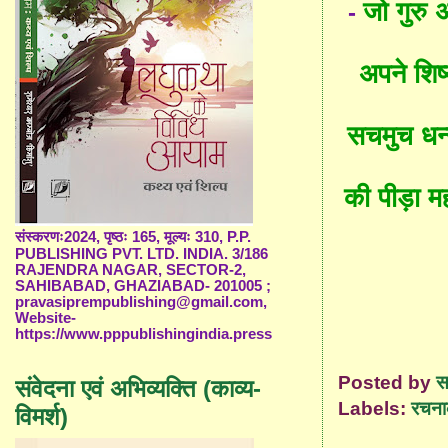
जो गुरु 
-
अपने शिष्
सचमुच धन्य
की पीड़ा म
संस्करणः2024, पृष्ठः 165, मूल्यः 310, P.P.
PUBLISHING PVT. LTD. INDIA. 3/186
RAJENDRA NAGAR, SECTOR-2,
SAHIBABAD, GHAZIABAD- 201005 ;
pravasiprempublishing@gmail.com,
Website-
https://www.pppublishingindia.press
Posted by
स
संवेदना एवं अभिव्यक्ति (काव्य-
Labels:
रचना
विमर्श)