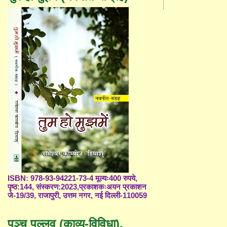
ISBN: 978-93-94221-73-4 मूल्यः400 रुपये,
पृष्ठ:144, संस्करण:2023,प्रकाशकःअयन प्रकाशन
जे-19/39, राजापुरी, उत्तम नगर, नई दिल्ली-110059
पञ्च पल्लव (काव्य-विविधा),