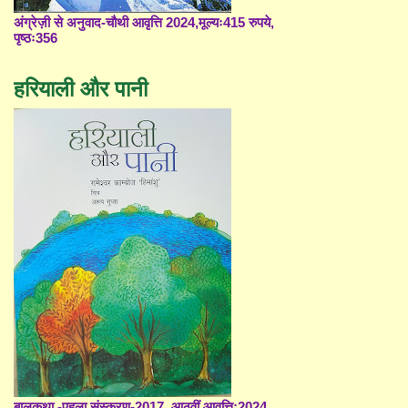
अंग्रेज़ी से अनुवाद-चौथी आवृत्ति 2024,मूल्यः415 रुपये,
पृष्ठः356
हरियाली और पानी
बालकथा -पहला संस्करण-2017, आठवीं आवृत्ति;2024,