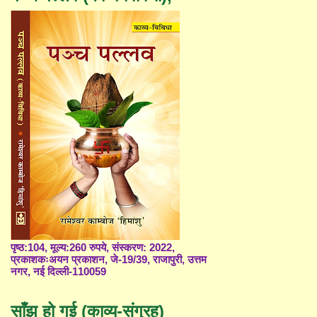
पृष्ठ:104, मूल्य:260 रुपये, संस्करण: 2022,
प्रकाशकःअयन प्रकाशन, जे-19/39, राजापुरी, उत्तम
नगर, नई दिल्ली-110059
साँझ हो गई (काव्य-संग्रह)