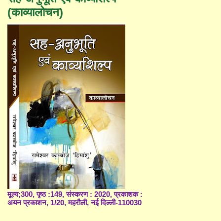
(काव्यालोचन)
मूल्य;300, पृष्ठ :149, संस्करण : 2020, प्रकाशक :
अयन प्रकाशन, 1/20, महरौली, नई दिल्ली-110030