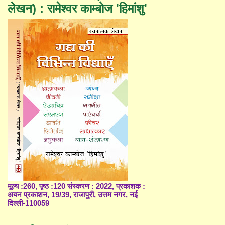
लेखन) : रामेश्वर काम्बोज 'हिमांशु'
मूल्य :260, पृष्ठ :120 संस्करण : 2022, प्रकाशक :
अयन प्रकाशन, 19/39, राजापुरी, उत्तम नगर, नई
दिल्ली-110059