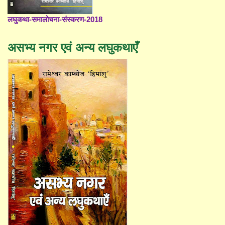
लघुकथा-समालोचना-संस्करण-2018
असभ्य नगर एवं अन्य लघुकथाएँ