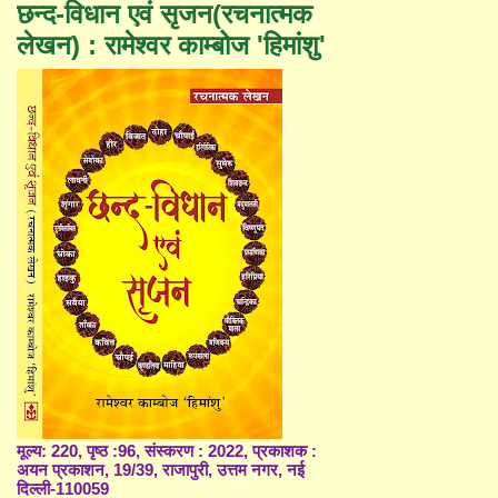
छन्द-विधान एवं सृजन(रचनात्मक
लेखन) : रामेश्वर काम्बोज 'हिमांशु'
मूल्य: 220, पृष्ठ :96, संस्करण : 2022, प्रकाशक :
अयन प्रकाशन, 19/39, राजापुरी, उत्तम नगर, नई
दिल्ली-110059