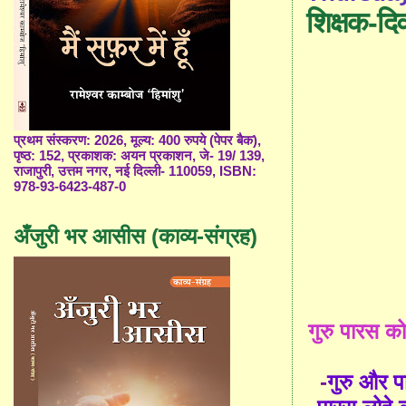
शिक्षक-द
प्रथम संस्करण: 2026, मूल्य: 400 रुपये (पेपर बैक),
पृष्ठ: 152, प्रकाशक: अयन प्रकाशन, जे- 19/ 139,
राजापुरी, उत्तम नगर, नई दिल्ली- 110059, ISBN:
978-93-6423-487-0
अँजुरी भर आसीस (काव्य-संग्रह)
गुरु
पारस
को
-
गुरु
और
प