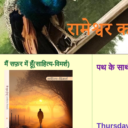
मैं सफ़र में हूँ(साहित्य-विमर्श)
पथ के सा
Thursday