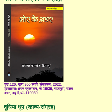
पृष्ठ:120, मूल्य:300 रुपये, संस्करण: 2022,
प्रकाशकःअयन प्रकाशन, जे-19/39, राजापुरी, उत्तम
नगर, नई दिल्ली-110059
दूधिया धूप (काव्य-संग्रह)