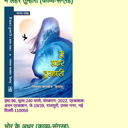
मैं लहर तुम्हारी (काव्य-संग्रह)
पृष्ठ:96, मूल्य:240 रुपये, संस्करण: 2022, प्रकाशक:
अयन प्रकाशन, जे-19/39, राजापुरी, उत्तम नगर, नई
दिल्ली-110059
भोर के अधर (काव्य-संग्रह),