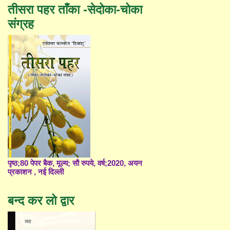
तीसरा पहर ताँका -सेदोका-चोका
संग्रह
पृष्ठ;80 पेपर बैक, मूल्य; सौ रुपये, वर्ष;2020, अयन
प्रकाशन , नई दिल्ली
बन्द कर लो द्वार