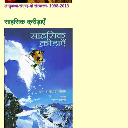
लग्घुकथा-संग्रह-दो संस्करण- 1998-2013
साहसिक क्रीड़ाएँ