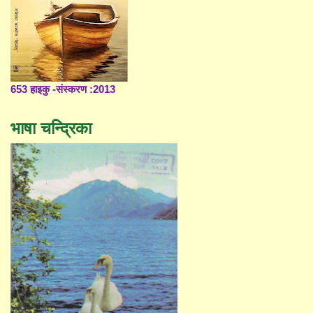
653 हाइकु -संस्करण :2013
भाषा चन्द्रिका